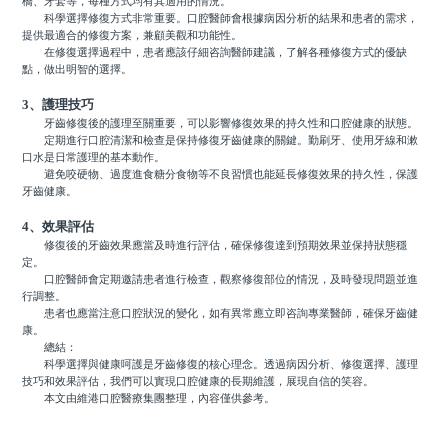
橋、牙套等，每種方式均有其適用的情況。
科學選擇修復方式非常重要。口腔醫師會根據病因分析的結果和患者的需求，
提供最適合的修復方案，兼顧美觀和功能性。
在修復選擇過程中，患者應該仔細咨詢醫師建議，了解各種修復方式的優缺
點，做出明智的選擇。
3、護理技巧
牙齒修復後的護理至關重要，可以影響修復效果的持久性和口腔健康的狀態。
定期進行口腔清潔和檢查是保持修復牙齒健康的關鍵。勤刷牙、使用牙線和漱
口水是日常護理的基本動作。
避免咬硬物、過度進食糖分食物等不良習慣也能延長修復效果的持久性，保護
牙齒健康。
4、效果評估
修復後的牙齒效果應當及時進行評估，確保修復達到預期效果並保持狀態穩
定。
口腔醫師會定期邀請患者進行檢查，觀察修復部位的情況，及時發現問題並進
行調整。
患者也應當注意口腔狀況的變化，如有異常應立即咨詢專業醫師，確保牙齒健
康。
總結：
科學選擇與健康呵護是牙齒修復的核心理念。透過病因分析、修復選擇、護理
技巧和效果評估，我們可以實現口腔健康的長期維護，展現自信的笑容。
本文由維港口腔醫療集團整理，內容僅供參考。