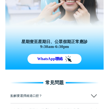
星期壹至星期日、公眾假期正常應診
9:30am-6:30pm
WhatsApp聯絡
常見問題
點解要選擇維港口腔？
維港口腔踐行「醫道濟世」的大學校訓，各分院匯聚來自香港、內地的
博士碩士高資歷牙醫，十七年穩定開診。榮獲「2024香港企業領袖品