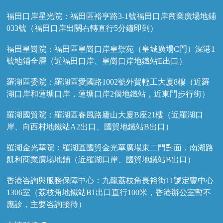
福田口岸星光院：福田區裕亨路3-1號福田口岸商業廣場地鋪
033號（福田口岸出關右轉直行5分鐘即到）
福田皇崗院：福田區皇崗口岸皇禦苑（皇城廣場C門）深港1
號地鋪全層（近福田口岸、皇崗口岸地鐵站E出口）
羅湖區委院：羅湖區愛國路1002號外貿輕工大廈8樓（近羅
湖口岸和蓮塘口岸，蓮塘口岸2個地鐵站，近東門步行街）
羅湖國貿院：羅湖區春風路廬山大廈B座21樓（近羅湖口
岸、向西村地鐵站A2出口、國貿地鐵站B出口）
羅湖金光華院：羅湖區國貿金光華廣場東二門對面，南湖路
凱利商業廣場地鋪（近羅湖口岸、國貿地鐵站B出口）
香港咨詢與服務保障中心：九龍荔枝角長裕街11號定豐中心
1306室（荔枝角地鐵站B1出口直行100米，香港辦公室暫不
應診，主要咨詢接待）