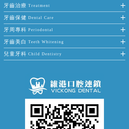
門牙缺失
前牙反頜
全瓷牙
牙齒治療
Treatment
多顆牙缺失
牙齒擁擠
烤瓷牙
補牙
牙齒保健
Dental Care
半口缺失
牙齒前突
氟斑牙
智齒
正確刷牙
牙周專科
Periodontal
全口缺失
牙齒稀疏
四環素牙
根管治療
全國愛牙日
牙周炎
牙齒美白
Teeth Whitening
活動假牙
拔牙
預防牙病
牙齦出血
冷光美白
兒童牙科
Child Dentistry
牙貼面
牙痛
牙科通識
牙齦炎
洗牙
蛀牙防蛀
口腔潰瘍
口腔異味
牙周病
超聲波潔牙
窩溝封閉
牙齒鬆動
噴砂潔牙
兒童正畸
牙齦萎縮
牙結石
牙外傷
牙菌斑
換牙護理
兒牙診療