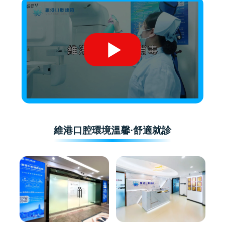
維港口腔環境溫馨·舒適就診