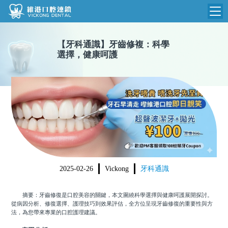
維港首頁
【
牙科通識
】
牙齒修複：科學
選擇，健康呵護
維港簡介
品牌介紹
收費標準
N
環境設備
收費總表
醫院新聞
醫生團隊
植牙收費
根管收費
門診時間
美學收費
2025-02-26
Vickong
牙科通識
就醫指引
常規收費
摘要：牙齒修復是口腔美容的關鍵，本文圍繞科學選擇與健康呵護展開探討。
箍牙收費
從病因分析、修復選擇、護理技巧到效果評估，全方位呈現牙齒修復的重要性與方
法，為您帶來專業的口腔護理建議。