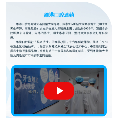
維港口腔連鎖
維港口腔是粵港知名醫藥大學導師、國家985重點大學醫學博士（碩士研
究生導師、高級教授）成立的香港大型醫療集團，創始於2008年。連鎖各分
院匯聚來自香港、內地的博士、碩士專家牙醫，堅持實實在在做好牙科診
療。
維港口腔踐行「醫道濟世」的大學校訓，十六年穩定開診。榮獲「2024
香港企業領袖品牌」，是諾貝爾種植系統全球放心植牙中心，香港新城電台
與廣東衛視推薦品牌，服務超過三十個國家和地區的顧客，受到粵港澳大灣
區及周邊城市市民的歡迎與信任。