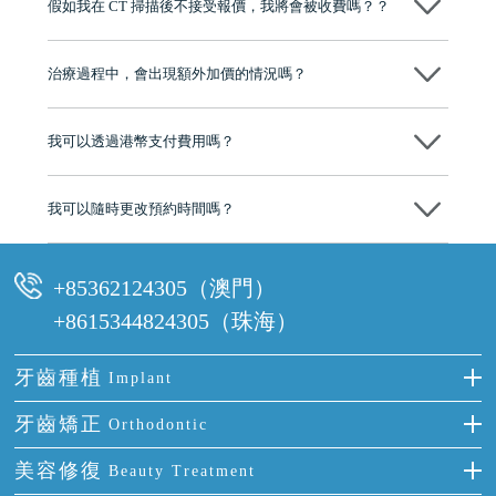
假如我在 CT 掃描後不接受報價，我將會被收費嗎？？
牌」、「2025香港企業領袖品牌」，是諾貝爾種植系統全球放心植牙中
心，香港新城電台與廣東衛視推薦品牌
不會！只要未開始實際服務之前，你不會被收取任何費用。
至今已服務超過三十個國家和地區的顧客，受到粵港澳大灣區及周邊城
市市民極高的口碑評價及信任推薦 珠海、深圳設有八大分院，香港亦設
治療過程中，會出現額外加價的情況嗎？
有咨詢及服務保障中心，有任何問題都可以隨時預約免費咨詢，讓人十
分放心
不會，治療前我們會詳細說明治療方案及對應的價錢，顧客同意並簽字
後，我們才會正式進行診療服務
我可以透過港幣支付費用嗎？
可以。維港口腔會按照當日匯率轉算收取費用，而匯率會及時告知客人
我可以隨時更改預約時間嗎？
可以，請盡早通過wechat或whatsapp聯絡我們，告知我們你原本預約的
時間及資料，並且重新預約的日期及時段
+85362124305（澳門）
+8615344824305（珠海）
牙齒種植
Implant
種牙
牙齒矯正
Orthodontic
單顆牙缺失
隱形箍牙
美容修復
Beauty Treatment