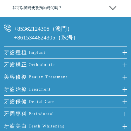
我可以隨時更改預約時間嗎？
可以，請盡早通過wechat或whatsapp聯絡我們，告知我們你原本預約的
時間及資料，並且重新預約的日期及時段
+85362124305（澳門）
+8615344824305（珠海）
牙齒種植
Implant
種牙
牙齒矯正
Orthodontic
單顆牙缺失
隱形箍牙
美容修復
Beauty Treatment
門牙缺失
前牙反頜
全瓷牙
牙齒治療
Treatment
多顆牙缺失
牙齒擁擠
烤瓷牙
補牙
牙齒保健
Dental Care
半口缺失
牙齒前突
氟斑牙
智齒
正確刷牙
牙周專科
Periodontal
全口缺失
牙齒稀疏
四環素牙
根管治療
全國愛牙日
牙周炎
牙齒美白
Teeth Whitening
活動假牙