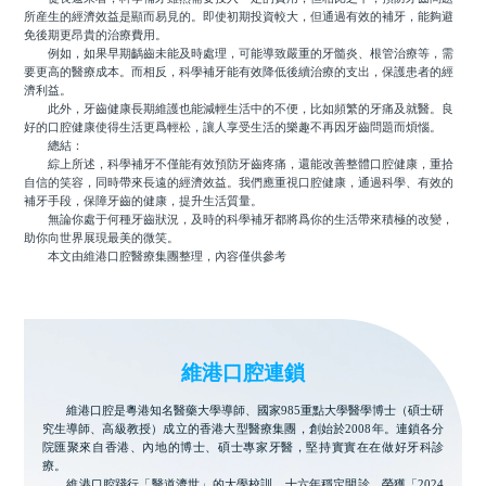
所産生的經濟效益是顯而易見的。即使初期投資較大，但通過有效的補牙，能夠避
免後期更昂貴的治療費用。
例如，如果早期齲齒未能及時處理，可能導致嚴重的牙髓炎、根管治療等，需
要更高的醫療成本。而相反，科學補牙能有效降低後續治療的支出，保護患者的經
濟利益。
此外，牙齒健康長期維護也能減輕生活中的不便，比如頻繁的牙痛及就醫。良
好的口腔健康使得生活更爲輕松，讓人享受生活的樂趣不再因牙齒問題而煩惱。
總結：
綜上所述，科學補牙不僅能有效預防牙齒疼痛，還能改善整體口腔健康，重拾
自信的笑容，同時帶來長遠的經濟效益。我們應重視口腔健康，通過科學、有效的
補牙手段，保障牙齒的健康，提升生活質量。
無論你處于何種牙齒狀況，及時的科學補牙都將爲你的生活帶來積極的改變，
助你向世界展現最美的微笑。
本文由維港口腔醫療集團整理，內容僅供參考
維港口腔連鎖
維港口腔是粵港知名醫藥大學導師、國家985重點大學醫學博士（碩士研
究生導師、高級教授）成立的香港大型醫療集團，創始於2008年。連鎖各分
院匯聚來自香港、內地的博士、碩士專家牙醫，堅持實實在在做好牙科診
療。
維港口腔踐行「醫道濟世」的大學校訓，十六年穩定開診。榮獲「2024