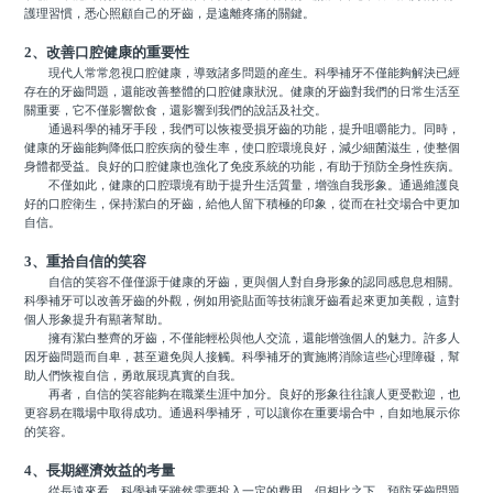
護理習慣，悉心照顧自己的牙齒，是遠離疼痛的關鍵。
2、改善口腔健康的重要性
現代人常常忽視口腔健康，導致諸多問題的産生。科學補牙不僅能夠解決已經
存在的牙齒問題，還能改善整體的口腔健康狀況。健康的牙齒對我們的日常生活至
關重要，它不僅影響飲食，還影響到我們的說話及社交。
通過科學的補牙手段，我們可以恢複受損牙齒的功能，提升咀嚼能力。同時，
健康的牙齒能夠降低口腔疾病的發生率，使口腔環境良好，減少細菌滋生，使整個
身體都受益。良好的口腔健康也強化了免疫系統的功能，有助于預防全身性疾病。
不僅如此，健康的口腔環境有助于提升生活質量，增強自我形象。通過維護良
好的口腔衛生，保持潔白的牙齒，給他人留下積極的印象，從而在社交場合中更加
自信。
3、重拾自信的笑容
自信的笑容不僅僅源于健康的牙齒，更與個人對自身形象的認同感息息相關。
科學補牙可以改善牙齒的外觀，例如用瓷貼面等技術讓牙齒看起來更加美觀，這對
個人形象提升有顯著幫助。
擁有潔白整齊的牙齒，不僅能輕松與他人交流，還能增強個人的魅力。許多人
因牙齒問題而自卑，甚至避免與人接觸。科學補牙的實施將消除這些心理障礙，幫
助人們恢複自信，勇敢展現真實的自我。
再者，自信的笑容能夠在職業生涯中加分。良好的形象往往讓人更受歡迎，也
更容易在職場中取得成功。通過科學補牙，可以讓你在重要場合中，自如地展示你
的笑容。
4、長期經濟效益的考量
從長遠來看，科學補牙雖然需要投入一定的費用，但相比之下，預防牙齒問題