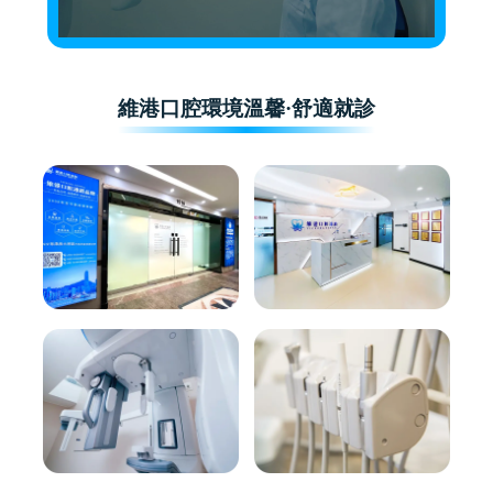
維港口腔環境溫馨·舒適就診