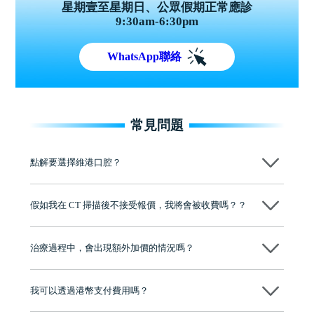
星期壹至星期日、公眾假期正常應診
9:30am-6:30pm
WhatsApp聯絡
常見問題
點解要選擇維港口腔？
維港口腔踐行「醫道濟世」的大學校訓，各分院匯聚來自香港、內地的
博士碩士高資歷牙醫，十七年穩定開診。榮獲「2024香港企業領袖品
假如我在 CT 掃描後不接受報價，我將會被收費嗎？？
牌」、「2025香港企業領袖品牌」，是諾貝爾種植系統全球放心植牙中
心，香港新城電台與廣東衛視推薦品牌
不會！只要未開始實際服務之前，你不會被收取任何費用。
至今已服務超過三十個國家和地區的顧客，受到粵港澳大灣區及周邊城
市市民極高的口碑評價及信任推薦 珠海、深圳設有八大分院，香港亦設
治療過程中，會出現額外加價的情況嗎？
有咨詢及服務保障中心，有任何問題都可以隨時預約免費咨詢，讓人十
分放心
不會，治療前我們會詳細說明治療方案及對應的價錢，顧客同意並簽字
後，我們才會正式進行診療服務
我可以透過港幣支付費用嗎？
可以。維港口腔會按照當日匯率轉算收取費用，而匯率會及時告知客人