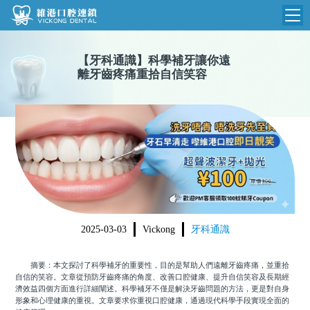
維港首頁
【
牙科通識
】
科學補牙讓你遠
離牙齒疼痛重拾自信笑容
維港簡介
品牌介紹
收費標準
N
環境設備
收費總表
醫院新聞
醫生團隊
植牙收費
根管收費
門診時間
美學收費
2025-03-03
Vickong
牙科通識
就醫指引
常規收費
摘要：本文探討了科學補牙的重要性，目的是幫助人們遠離牙齒疼痛，並重拾
箍牙收費
自信的笑容。文章從預防牙齒疼痛的角度、改善口腔健康、提升自信笑容及長期經
濟效益四個方面進行詳細闡述。科學補牙不僅是解決牙齒問題的方法，更是對自身
形象和心理健康的重視。文章要求你重視口腔健康，通過現代科學手段實現全面的