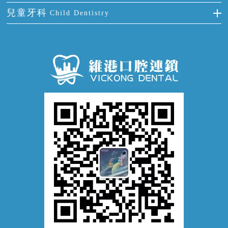
拔牙
預防牙病
牙齦出血
冷光美白
兒童牙科
Child Dentistry
牙貼面
牙痛
牙科通識
牙齦炎
洗牙
蛀牙防蛀
口腔潰瘍
口腔異味
牙周病
超聲波潔牙
窩溝封閉
牙齒鬆動
噴砂潔牙
兒童正畸
牙齦萎縮
牙結石
牙外傷
牙菌斑
換牙護理
兒牙診療