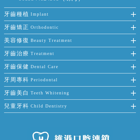
牙齒種植
Implant
種牙
牙齒矯正
Orthodontic
單顆牙缺失
隱形箍牙
美容修復
Beauty Treatment
門牙缺失
前牙反頜
全瓷牙
牙齒治療
Treatment
多顆牙缺失
牙齒擁擠
烤瓷牙
補牙
牙齒保健
Dental Care
半口缺失
牙齒前突
氟斑牙
智齒
正確刷牙
牙周專科
Periodontal
全口缺失
牙齒稀疏
四環素牙
根管治療
全國愛牙日
牙周炎
牙齒美白
Teeth Whitening
活動假牙
拔牙
預防牙病
牙齦出血
冷光美白
兒童牙科
Child Dentistry
牙貼面
牙痛
牙科通識
牙齦炎
洗牙
蛀牙防蛀
口腔潰瘍
口腔異味
牙周病
超聲波潔牙
窩溝封閉
牙齒鬆動
噴砂潔牙
兒童正畸