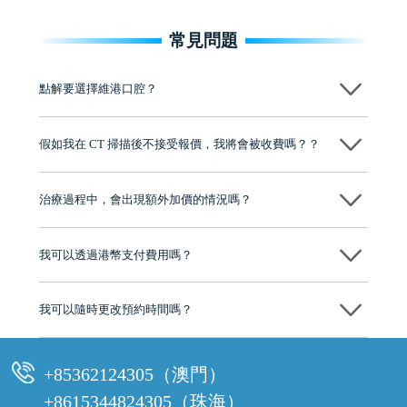
常見問題
點解要選擇維港口腔？
維港口腔踐行「醫道濟世」的大學校訓，各分院匯聚來自香港、內地的
博士碩士高資歷牙醫，十七年穩定開診。榮獲「2024香港企業領袖品
假如我在 CT 掃描後不接受報價，我將會被收費嗎？？
牌」、「2025香港企業領袖品牌」，是諾貝爾種植系統全球放心植牙中
心，香港新城電台與廣東衛視推薦品牌
不會！只要未開始實際服務之前，你不會被收取任何費用。
至今已服務超過三十個國家和地區的顧客，受到粵港澳大灣區及周邊城
市市民極高的口碑評價及信任推薦 珠海、深圳設有八大分院，香港亦設
治療過程中，會出現額外加價的情況嗎？
有咨詢及服務保障中心，有任何問題都可以隨時預約免費咨詢，讓人十
分放心
不會，治療前我們會詳細說明治療方案及對應的價錢，顧客同意並簽字
後，我們才會正式進行診療服務
我可以透過港幣支付費用嗎？
可以。維港口腔會按照當日匯率轉算收取費用，而匯率會及時告知客人
我可以隨時更改預約時間嗎？
可以，請盡早通過wechat或whatsapp聯絡我們，告知我們你原本預約的
時間及資料，並且重新預約的日期及時段
+85362124305（澳門）
+8615344824305（珠海）