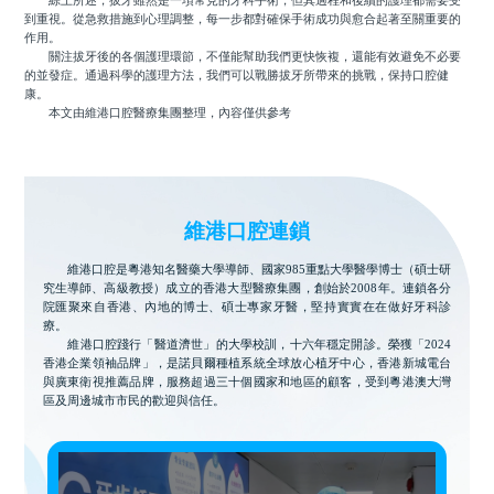
綜上所述，拔牙雖然是一項常見的牙科手術，但其過程和後續的護理都需要受
到重視。從急救措施到心理調整，每一步都對確保手術成功與愈合起著至關重要的
作用。
關注拔牙後的各個護理環節，不僅能幫助我們更快恢複，還能有效避免不必要
的並發症。通過科學的護理方法，我們可以戰勝拔牙所帶來的挑戰，保持口腔健
康。
本文由維港口腔醫療集團整理，內容僅供參考
維港口腔連鎖
維港口腔是粵港知名醫藥大學導師、國家985重點大學醫學博士（碩士研
究生導師、高級教授）成立的香港大型醫療集團，創始於2008年。連鎖各分
院匯聚來自香港、內地的博士、碩士專家牙醫，堅持實實在在做好牙科診
療。
維港口腔踐行「醫道濟世」的大學校訓，十六年穩定開診。榮獲「2024
香港企業領袖品牌」，是諾貝爾種植系統全球放心植牙中心，香港新城電台
與廣東衛視推薦品牌，服務超過三十個國家和地區的顧客，受到粵港澳大灣
區及周邊城市市民的歡迎與信任。