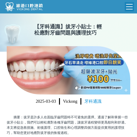
維港首頁
【
牙科通識
】
拔牙小貼士：輕
松應對牙齒問題與護理技巧
維港簡介
品牌介紹
收費標準
N
環境設備
收費總表
醫院新聞
醫生團隊
植牙收費
根管收費
門診時間
美學收費
2025-03-03
Vickong
牙科通識
就醫指引
常規收費
摘要：拔牙是許多人在面臨牙齒問題時不可避免的選擇。通過了解和掌握一些
箍牙收費
拔牙小貼士，我們可以輕松應對各種牙齒問題，讓拔牙過程變得更爲順利和舒適。
本文將從急救措施、術後護理、口腔衛生和心理調整四個方面提供實用的護理技
巧，幫助您更好地應對拔牙後的恢複過程。