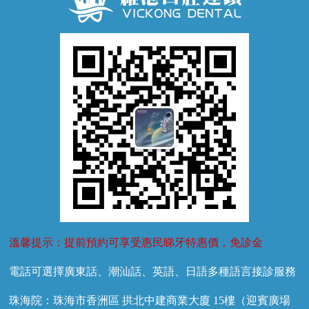
牙齦萎縮
牙結石
牙外傷
牙菌斑
換牙護理
兒牙診療
溫馨提示：提前預約可享受惠民睇牙特惠價，免診金
電話可選擇廣東話、潮汕話、英語、日語多種語言接診服務
珠海院：珠海市香洲區 拱北中建商業大廈 15樓（迎賓廣場