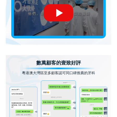
數萬顧客的壹致好評
粵港澳大灣區至多顧客認可同口碑推薦的牙科