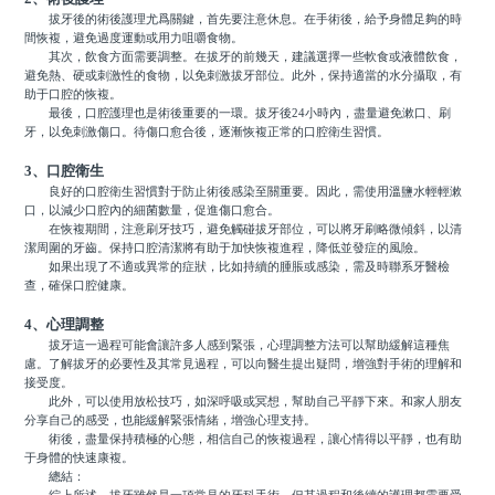
拔牙後的術後護理尤爲關鍵，首先要注意休息。在手術後，給予身體足夠的時
間恢複，避免過度運動或用力咀嚼食物。
其次，飲食方面需要調整。在拔牙的前幾天，建議選擇一些軟食或液體飲食，
避免熱、硬或刺激性的食物，以免刺激拔牙部位。此外，保持適當的水分攝取，有
助于口腔的恢複。
最後，口腔護理也是術後重要的一環。拔牙後24小時內，盡量避免漱口、刷
牙，以免刺激傷口。待傷口愈合後，逐漸恢複正常的口腔衛生習慣。
3、口腔衛生
良好的口腔衛生習慣對于防止術後感染至關重要。因此，需使用溫鹽水輕輕漱
口，以減少口腔內的細菌數量，促進傷口愈合。
在恢複期間，注意刷牙技巧，避免觸碰拔牙部位，可以將牙刷略微傾斜，以清
潔周圍的牙齒。保持口腔清潔將有助于加快恢複進程，降低並發症的風險。
如果出現了不適或異常的症狀，比如持續的腫脹或感染，需及時聯系牙醫檢
查，確保口腔健康。
4、心理調整
拔牙這一過程可能會讓許多人感到緊張，心理調整方法可以幫助緩解這種焦
慮。了解拔牙的必要性及其常見過程，可以向醫生提出疑問，增強對手術的理解和
接受度。
此外，可以使用放松技巧，如深呼吸或冥想，幫助自己平靜下來。和家人朋友
分享自己的感受，也能緩解緊張情緒，增強心理支持。
術後，盡量保持積極的心態，相信自己的恢複過程，讓心情得以平靜，也有助
于身體的快速康複。
總結：