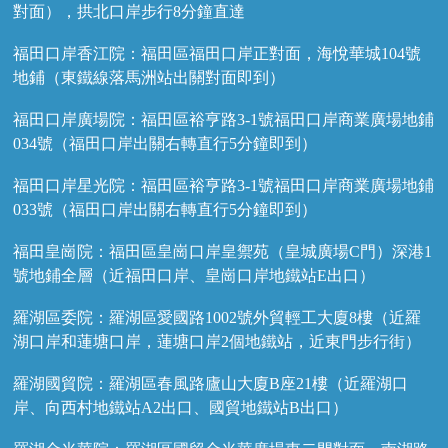
對面），拱北口岸步行8分鐘直達
福田口岸香江院：福田區福田口岸正對面，海悅華城104號
地鋪（東鐵線落馬洲站出關對面即到）
福田口岸廣場院：福田區裕亨路3-1號福田口岸商業廣場地鋪
034號（福田口岸出關右轉直行5分鐘即到）
福田口岸星光院：福田區裕亨路3-1號福田口岸商業廣場地鋪
033號（福田口岸出關右轉直行5分鐘即到）
福田皇崗院：福田區皇崗口岸皇禦苑（皇城廣場C門）深港1
號地鋪全層（近福田口岸、皇崗口岸地鐵站E出口）
羅湖區委院：羅湖區愛國路1002號外貿輕工大廈8樓（近羅
湖口岸和蓮塘口岸，蓮塘口岸2個地鐵站，近東門步行街）
羅湖國貿院：羅湖區春風路廬山大廈B座21樓（近羅湖口
岸、向西村地鐵站A2出口、國貿地鐵站B出口）