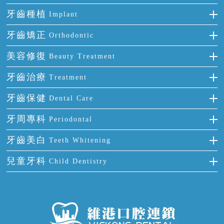
牙齒種植
Implant
種牙
牙齒矯正
Orthodontic
單顆牙缺失
隱形箍牙
美容修復
Beauty Treatment
門牙缺失
前牙反頜
全瓷牙
牙齒治療
Treatment
多顆牙缺失
牙齒擁擠
烤瓷牙
補牙
牙齒保健
Dental Care
半口缺失
牙齒前突
氟斑牙
智齒
正確刷牙
牙周專科
Periodontal
全口缺失
牙齒稀疏
四環素牙
根管治療
全國愛牙日
牙周炎
牙齒美白
Teeth Whitening
活動假牙
拔牙
預防牙病
牙齦出血
冷光美白
兒童牙科
Child Dentistry
牙貼面
牙痛
牙科通識
牙齦炎
洗牙
蛀牙防蛀
口腔潰瘍
口腔異味
牙周病
超聲波潔牙
窩溝封閉
牙齒鬆動
噴砂潔牙
兒童正畸