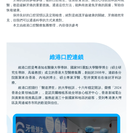
牙痛的原因多種多樣，做好口腔衛生、改善飲食習慣、關注心理狀態和及時就
醫，都是緩解牙痛的重要措施。通過這些方法，能夠有效避免牙痛的困擾，幫助你
恢複健康。
保持良好的口腔習慣以及定期檢查，絕對是維護牙齒健康的關鍵。牙痛雖然常
見，但我們可以通過科學的方式來應對。
本文由維港口腔醫療集團整理，內容僅供參考
維港口腔連鎖
維港口腔是粵港知名醫藥大學導師、國家985重點大學醫學博士（碩士研
究生導師、高級教授）成立的香港大型醫療集團，創始於2008年。連鎖各分
院匯聚來自香港、內地的博士、碩士專家牙醫，堅持實實在在做好牙科診
療。
維港口腔踐行「醫道濟世」的大學校訓，十六年穩定開診。榮獲「2024
香港企業領袖品牌」，是諾貝爾種植系統全球放心植牙中心，香港新城電台
與廣東衛視推薦品牌，服務超過三十個國家和地區的顧客，受到粵港澳大灣
區及周邊城市市民的歡迎與信任。