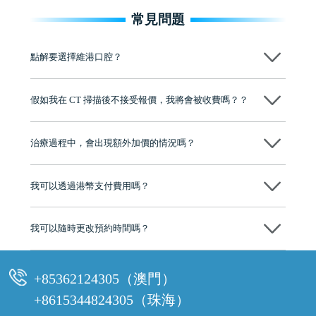
常見問題
點解要選擇維港口腔？
維港口腔踐行「醫道濟世」的大學校訓，各分院匯聚來自香港、內地的
博士碩士高資歷牙醫，十七年穩定開診。榮獲「2024香港企業領袖品
假如我在 CT 掃描後不接受報價，我將會被收費嗎？？
牌」、「2025香港企業領袖品牌」，是諾貝爾種植系統全球放心植牙中
心，香港新城電台與廣東衛視推薦品牌
不會！只要未開始實際服務之前，你不會被收取任何費用。
至今已服務超過三十個國家和地區的顧客，受到粵港澳大灣區及周邊城
市市民極高的口碑評價及信任推薦 珠海、深圳設有八大分院，香港亦設
治療過程中，會出現額外加價的情況嗎？
有咨詢及服務保障中心，有任何問題都可以隨時預約免費咨詢，讓人十
分放心
不會，治療前我們會詳細說明治療方案及對應的價錢，顧客同意並簽字
後，我們才會正式進行診療服務
我可以透過港幣支付費用嗎？
可以。維港口腔會按照當日匯率轉算收取費用，而匯率會及時告知客人
我可以隨時更改預約時間嗎？
可以，請盡早通過wechat或whatsapp聯絡我們，告知我們你原本預約的
時間及資料，並且重新預約的日期及時段
+85362124305（澳門）
+8615344824305（珠海）