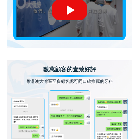
數萬顧客的壹致好評
粵港澳大灣區至多顧客認可同口碑推薦的牙科