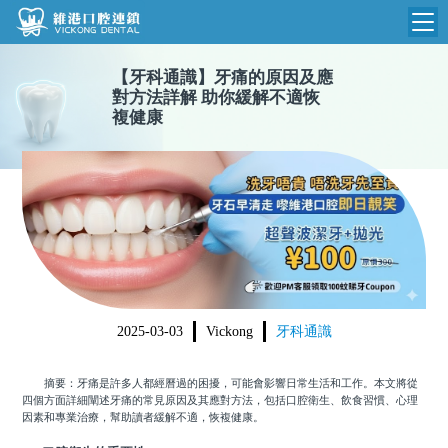
【
牙科通識
】
牙痛的原因及應
維港首頁
對方法詳解 助你緩解不適恢
複健康
維港簡介
品牌介紹
收費標準
N
環境設備
收費總表
醫院新聞
醫生團隊
植牙收費
根管收費
門診時間
美學收費
2025-03-03
Vickong
牙科通識
就醫指引
常規收費
摘要：牙痛是許多人都經曆過的困擾，可能會影響日常生活和工作。本文將從
箍牙收費
四個方面詳細闡述牙痛的常見原因及其應對方法，包括口腔衛生、飲食習慣、心理
因素和專業治療，幫助讀者緩解不適，恢複健康。