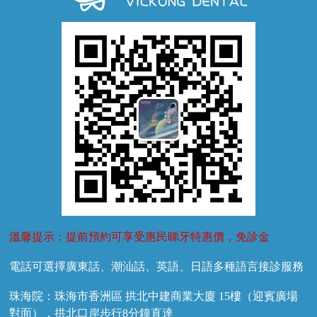
牙齦萎縮
牙結石
牙外傷
牙菌斑
換牙護理
兒牙診療
溫馨提示：提前預約可享受惠民睇牙特惠價，免診金
電話可選擇廣東話、潮汕話、英語、日語多種語言接診服務
珠海院：珠海市香洲區 拱北中建商業大廈 15樓（迎賓廣場
對面），拱北口岸步行8分鐘直達