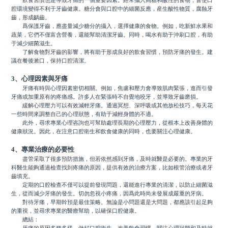
飲食習慣也是導致牙痛的一個重要因素。經常攝入高糖和酸性的食物，會使口
腔環境變得不利于牙齒健康。糖分會與口腔中的細菌反應，産生酸性物質，腐蝕牙
齒，形成齲齒。
爲保護牙齒，應盡量減少糖分的攝入，選擇健康的食物。例如，吃新鮮水果和
蔬菜，它們不僅富含營養，還能幫助清潔牙齒。同時，喝水有助于沖刷口腔，有助
于減少細菌滋生。
了解食物對牙齒的影響，將有助于形成良好的飲食習慣，預防牙痛的發生。建
議在餐後漱口，保持口腔清潔。
3、心理因素與牙痛
牙痛有時與心理因素密切相關。例如，焦慮和壓力會導致肌肉緊張，進而引發
牙痛或加重原有的疼痛感。許多人在緊張時不自覺地咬牙，並導致牙齒磨損。
緩解心理壓力可以有效減輕牙痛。通過冥想、深呼吸或其他放松技巧，每天花
一些時間來調整自己的心理狀態，有助于減輕身體的不適。
此外，尋求專業心理咨詢也可幫助處理長期的心理壓力，從根本上改善身體的
健康狀況。因此，在注意口腔衛生和飲食健康的同時，也要關注心理健康。
4、專業治療的必要性
盡管采取了很多預防措施，但若依然感到牙痛，及時就醫是必要的。專業的牙
科醫生能夠通過檢查找到疼痛的原因，提供有效的治療方案，比如根管治療或者牙
齒填充。
定期的口腔檢查不僅可以提前發現問題，還能進行專業的清潔，以防止細菌滋
生，從而減少牙痛的發生。切勿忽視小疼痛，因爲此時尚未發展成嚴重的牙病。
對待牙痛，早期幹預是最佳策略。無論是小問題還是大問題，都應該引起足夠
的重視，並尋求專業的醫療幫助，以確保口腔健康。
總結：