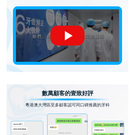
數萬顧客的壹致好評
粵港澳大灣區至多顧客認可同口碑推薦的牙科