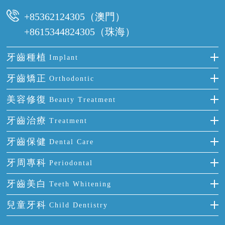
時間及資料，並且重新預約的日期及時段
+85362124305（澳門）
+8615344824305（珠海）
牙齒種植
Implant
種牙
牙齒矯正
Orthodontic
單顆牙缺失
隱形箍牙
美容修復
Beauty Treatment
門牙缺失
前牙反頜
全瓷牙
牙齒治療
Treatment
多顆牙缺失
牙齒擁擠
烤瓷牙
補牙
牙齒保健
Dental Care
半口缺失
牙齒前突
氟斑牙
智齒
正確刷牙
牙周專科
Periodontal
全口缺失
牙齒稀疏
四環素牙
根管治療
全國愛牙日
牙周炎
牙齒美白
Teeth Whitening
活動假牙
拔牙
預防牙病
牙齦出血
冷光美白
兒童牙科
Child Dentistry
牙貼面
牙痛
牙科通識
牙齦炎
洗牙
蛀牙防蛀