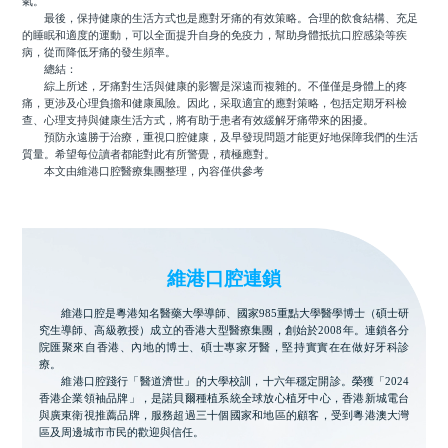
氣。
最後，保持健康的生活方式也是應對牙痛的有效策略。合理的飲食結構、充足
的睡眠和適度的運動，可以全面提升自身的免疫力，幫助身體抵抗口腔感染等疾
病，從而降低牙痛的發生頻率。
總結：
綜上所述，牙痛對生活與健康的影響是深遠而複雜的。不僅僅是身體上的疼
痛，更涉及心理負擔和健康風險。因此，采取適宜的應對策略，包括定期牙科檢
查、心理支持與健康生活方式，將有助于患者有效緩解牙痛帶來的困擾。
預防永遠勝于治療，重視口腔健康，及早發現問題才能更好地保障我們的生活
質量。希望每位讀者都能對此有所警覺，積極應對。
本文由維港口腔醫療集團整理，內容僅供參考
維港口腔連鎖
維港口腔是粵港知名醫藥大學導師、國家985重點大學醫學博士（碩士研
究生導師、高級教授）成立的香港大型醫療集團，創始於2008年。連鎖各分
院匯聚來自香港、內地的博士、碩士專家牙醫，堅持實實在在做好牙科診
療。
維港口腔踐行「醫道濟世」的大學校訓，十六年穩定開診。榮獲「2024
香港企業領袖品牌」，是諾貝爾種植系統全球放心植牙中心，香港新城電台
與廣東衛視推薦品牌，服務超過三十個國家和地區的顧客，受到粵港澳大灣
區及周邊城市市民的歡迎與信任。