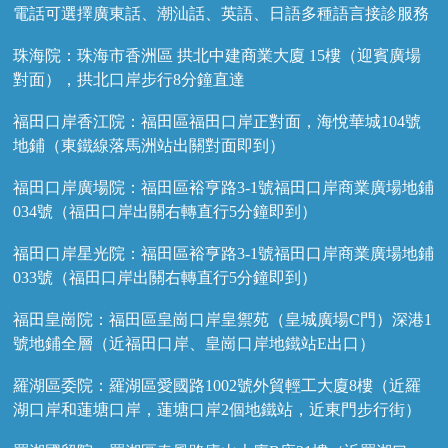
電話可選擇廣東話、潮汕話、英語、日語多種語言接診服務
珠海院：珠海市香洲區 拱北中建商業大廈 15樓（迎賓廣場
對面），拱北口岸步行8分鐘直達
福田口岸香江院：福田區福田口岸正對面，海悅華城104號
地鋪（東鐵線落馬洲站出關對面即到）
福田口岸廣場院：福田區裕亨路3-1號福田口岸商業廣場地鋪
034號（福田口岸出關右轉直行5分鐘即到）
福田口岸星光院：福田區裕亨路3-1號福田口岸商業廣場地鋪
033號（福田口岸出關右轉直行5分鐘即到）
福田皇崗院：福田區皇崗口岸皇禦苑（皇城廣場C門）深港1
號地鋪全層（近福田口岸、皇崗口岸地鐵站E出口）
羅湖區委院：羅湖區愛國路1002號外貿輕工大廈8樓（近羅
湖口岸和蓮塘口岸，蓮塘口岸2個地鐵站，近東門步行街）