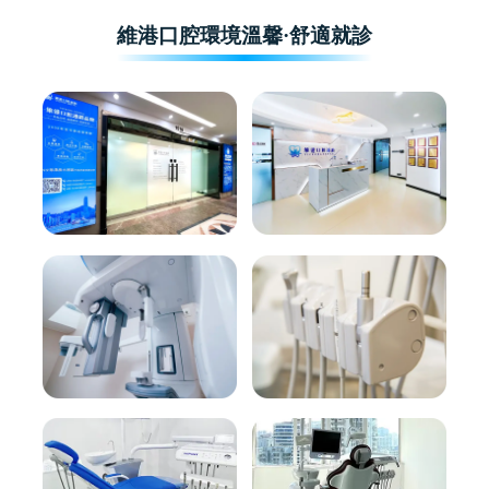
維港口腔環境溫馨·舒適就診