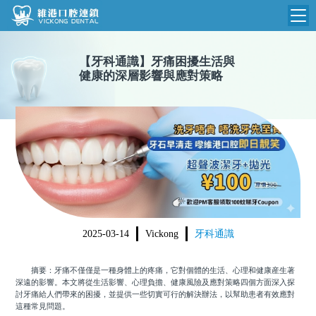
維港首頁
【
牙科通識
】
牙痛困擾生活與
健康的深層影響與應對策略
維港簡介
品牌介紹
收費標準
N
環境設備
收費總表
醫院新聞
醫生團隊
植牙收費
根管收費
門診時間
美學收費
2025-03-14
Vickong
牙科通識
就醫指引
常規收費
摘要：牙痛不僅僅是一種身體上的疼痛，它對個體的生活、心理和健康産生著
箍牙收費
深遠的影響。本文將從生活影響、心理負擔、健康風險及應對策略四個方面深入探
討牙痛給人們帶來的困擾，並提供一些切實可行的解決辦法，以幫助患者有效應對
這種常見問題。