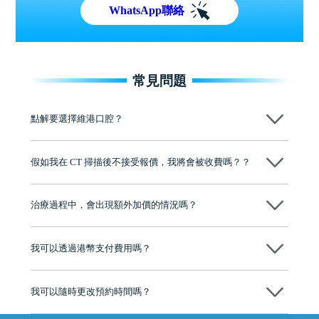
WhatsApp聯絡
常見問題
點解要選擇維港口腔？
維港口腔踐行「醫道濟世」的大學校訓，各分院匯聚來自香港、內地的
博士碩士高資歷牙醫，十七年穩定開診。榮獲「2024香港企業領袖品
假如我在 CT 掃描後不接受報價，我將會被收費嗎？？
牌」、「2025香港企業領袖品牌」，是諾貝爾種植系統全球放心植牙中
心，香港新城電台與廣東衛視推薦品牌
不會！只要未開始實際服務之前，你不會被收取任何費用。
至今已服務超過三十個國家和地區的顧客，受到粵港澳大灣區及周邊城
市市民極高的口碑評價及信任推薦 珠海、深圳設有八大分院，香港亦設
治療過程中，會出現額外加價的情況嗎？
有咨詢及服務保障中心，有任何問題都可以隨時預約免費咨詢，讓人十
分放心
不會，治療前我們會詳細說明治療方案及對應的價錢，顧客同意並簽字
後，我們才會正式進行診療服務
我可以透過港幣支付費用嗎？
可以。維港口腔會按照當日匯率轉算收取費用，而匯率會及時告知客人
我可以隨時更改預約時間嗎？
可以，請盡早通過wechat或whatsapp聯絡我們，告知我們你原本預約的