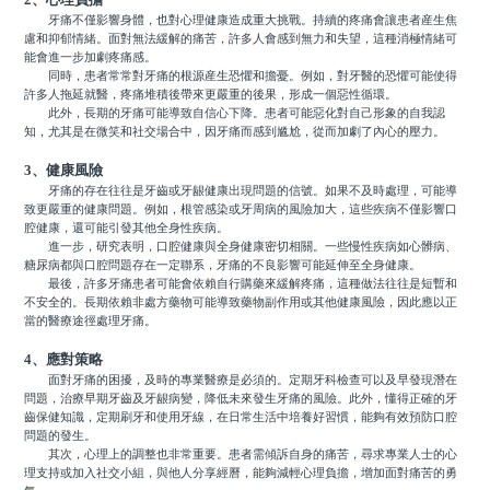
牙痛不僅影響身體，也對心理健康造成重大挑戰。持續的疼痛會讓患者産生焦
慮和抑郁情緒。面對無法緩解的痛苦，許多人會感到無力和失望，這種消極情緒可
能會進一步加劇疼痛感。
同時，患者常常對牙痛的根源産生恐懼和擔憂。例如，對牙醫的恐懼可能使得
許多人拖延就醫，疼痛堆積後帶來更嚴重的後果，形成一個惡性循環。
此外，長期的牙痛可能導致自信心下降。患者可能惡化對自己形象的自我認
知，尤其是在微笑和社交場合中，因牙痛而感到尴尬，從而加劇了內心的壓力。
3、健康風險
牙痛的存在往往是牙齒或牙龈健康出現問題的信號。如果不及時處理，可能導
致更嚴重的健康問題。例如，根管感染或牙周病的風險加大，這些疾病不僅影響口
腔健康，還可能引發其他全身性疾病。
進一步，研究表明，口腔健康與全身健康密切相關。一些慢性疾病如心髒病、
糖尿病都與口腔問題存在一定聯系，牙痛的不良影響可能延伸至全身健康。
最後，許多牙痛患者可能會依賴自行購藥來緩解疼痛，這種做法往往是短暫和
不安全的。長期依賴非處方藥物可能導致藥物副作用或其他健康風險，因此應以正
當的醫療途徑處理牙痛。
4、應對策略
面對牙痛的困擾，及時的專業醫療是必須的。定期牙科檢查可以及早發現潛在
問題，治療早期牙齒及牙龈病變，降低未來發生牙痛的風險。此外，懂得正確的牙
齒保健知識，定期刷牙和使用牙線，在日常生活中培養好習慣，能夠有效預防口腔
問題的發生。
其次，心理上的調整也非常重要。患者需傾訴自身的痛苦，尋求專業人士的心
理支持或加入社交小組，與他人分享經曆，能夠減輕心理負擔，增加面對痛苦的勇