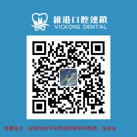
口腔潰瘍
口腔異味
牙周病
超聲波潔牙
窩溝封閉
牙齒鬆動
噴砂潔牙
兒童正畸
牙齦萎縮
牙結石
牙外傷
牙菌斑
換牙護理
兒牙診療
溫馨提示：提前預約可享受惠民睇牙特惠價，免診金