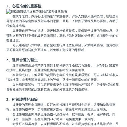
1、心理准備的重要性
在拔牙之前，做好心理准備是非常重要的。許多人對拔牙感到恐懼，往往是因
爲對過程的不確定性以及對疼痛的恐懼。因此，了解拔牙過程及其必要性，有助于
緩解焦慮情緒。
與牙醫進行充分的溝通，讓牙醫爲您解答疑惑，提供關于拔牙的詳細信息。這
種對過程的了解不僅能緩解緊張情緒，還能增強對牙醫的信任感，進而提升你的心
理舒適度。
可以通過進行深呼吸、聽音樂或進行其他放松練習，來減輕緊張感。避免在拔
牙前聽與拔牙相關的負面故事，以免增加對拔牙的恐懼感。
2、選擇合適的醫生
選擇經驗豐富且專業的牙醫對于順利的拔牙過程尤爲重要。口碑好的牙醫通常
在技術上較爲成熟，並且能夠提供良好的術前與術後引導。
在就診之前，了解牙醫的資曆和患者的反饋也是很必要的。可以向朋友或家人
咨詢推薦，或者查閱專業網站上的評價，選擇一個值得信賴的牙醫。
如果您特別緊張，可以選擇提供更全面護理服務的牙科診所，許多現代診所都
會有舒緩患者情緒的設施和技術，例如分散注意力的設備等。
3、術後護理的細節
拔牙後的護理非常關鍵，良好的術後護理不僅能減少疼痛，還能加快恢複進
程。在牙醫的指導下，定期觀察拔牙部位，確保沒有異常感染或出血現象。
合理使用醫生開具的止痛藥物和消炎藥物，按時服用，有助于緩解疼痛。同
時，保持口腔清潔，但在最初的24小時內，避免用力漱口或刷牙。
術後可以適當冷敷，以減輕腫脹和不適感。若出現持續的疼痛或異常反應，及