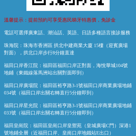
溫馨提示：提前預約可享受惠民睇牙特惠價，免診金
電話可選擇廣東話、潮汕話、英語、日語多種語言接診服務
珠海院：珠海市香洲區 拱北中建商業大廈 15樓（迎賓廣場
對面），拱北口岸步行8分鐘直達
福田口岸香江院：福田區福田口岸正對面，海悅華城104號
地鋪（東鐵線落馬洲站出關對面即到）
福田口岸廣場院：福田區裕亨路3-1號福田口岸商業廣場地鋪
034號（福田口岸出關右轉直行5分鐘即到）
福田口岸星光院：福田區裕亨路3-1號福田口岸商業廣場地鋪
033號（福田口岸出關右轉直行5分鐘即到）
福田皇崗院：福田區皇崗口岸皇禦苑（皇城廣場C門）深港1
號地鋪全層（近福田口岸、皇崗口岸地鐵站E出口）