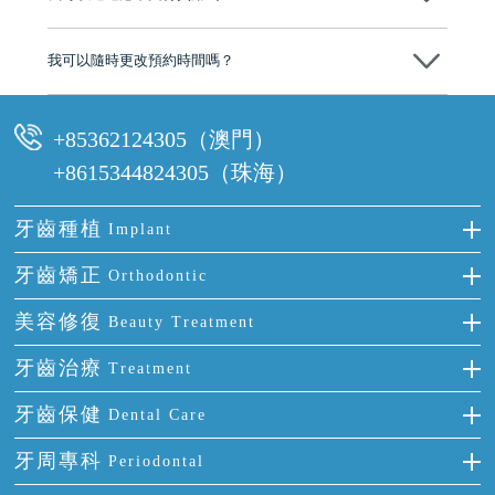
可以。維港口腔會按照當日匯率轉算收取費用，而匯率會及時告知客人
我可以隨時更改預約時間嗎？
可以，請盡早通過wechat或whatsapp聯絡我們，告知我們你原本預約的
時間及資料，並且重新預約的日期及時段
+85362124305（澳門）
+8615344824305（珠海）
牙齒種植
Implant
種牙
牙齒矯正
Orthodontic
單顆牙缺失
隱形箍牙
美容修復
Beauty Treatment
門牙缺失
前牙反頜
全瓷牙
牙齒治療
Treatment
多顆牙缺失
牙齒擁擠
烤瓷牙
補牙
牙齒保健
Dental Care
半口缺失
牙齒前突
氟斑牙
智齒
正確刷牙
牙周專科
Periodontal
全口缺失
牙齒稀疏
四環素牙
根管治療