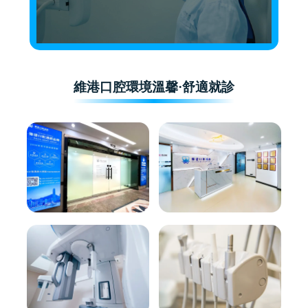
維港口腔環境溫馨·舒適就診