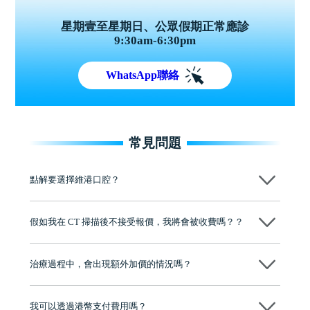
星期壹至星期日、公眾假期正常應診
9:30am-6:30pm
WhatsApp聯絡
常見問題
點解要選擇維港口腔？
維港口腔踐行「醫道濟世」的大學校訓，各分院匯聚來自香港、內地的
博士碩士高資歷牙醫，十七年穩定開診。榮獲「2024香港企業領袖品
假如我在 CT 掃描後不接受報價，我將會被收費嗎？？
牌」、「2025香港企業領袖品牌」，是諾貝爾種植系統全球放心植牙中
心，香港新城電台與廣東衛視推薦品牌
不會！只要未開始實際服務之前，你不會被收取任何費用。
至今已服務超過三十個國家和地區的顧客，受到粵港澳大灣區及周邊城
市市民極高的口碑評價及信任推薦 珠海、深圳設有八大分院，香港亦設
治療過程中，會出現額外加價的情況嗎？
有咨詢及服務保障中心，有任何問題都可以隨時預約免費咨詢，讓人十
分放心
不會，治療前我們會詳細說明治療方案及對應的價錢，顧客同意並簽字
後，我們才會正式進行診療服務
我可以透過港幣支付費用嗎？