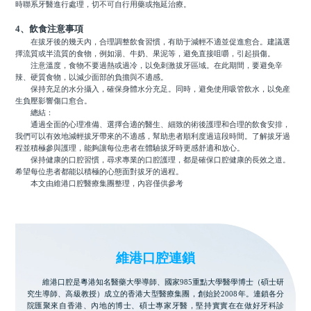
時聯系牙醫進行處理，切不可自行用藥或拖延治療。
4、飲食注意事項
在拔牙後的幾天內，合理調整飲食習慣，有助于減輕不適並促進愈合。建議選
擇流質或半流質的食物，例如湯、牛奶、果泥等，避免直接咀嚼，引起損傷。
注意溫度，食物不要過熱或過冷，以免刺激拔牙區域。在此期間，要避免辛
辣、硬質食物，以減少面部的負擔與不適感。
保持充足的水分攝入，確保身體水分充足。同時，避免使用吸管飲水，以免産
生負壓影響傷口愈合。
總結：
通過全面的心理准備、選擇合適的醫生、細致的術後護理和合理的飲食安排，
我們可以有效地減輕拔牙帶來的不適感，幫助患者順利度過這段時間。了解拔牙過
程並積極參與護理，能夠讓每位患者在體驗拔牙時更感舒適和放心。
保持健康的口腔習慣，尋求專業的口腔護理，都是確保口腔健康的長效之道。
希望每位患者都能以積極的心態面對拔牙的過程。
本文由維港口腔醫療集團整理，內容僅供參考
維港口腔連鎖
維港口腔是粵港知名醫藥大學導師、國家985重點大學醫學博士（碩士研
究生導師、高級教授）成立的香港大型醫療集團，創始於2008年。連鎖各分
院匯聚來自香港、內地的博士、碩士專家牙醫，堅持實實在在做好牙科診