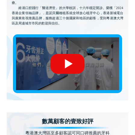
療。
維港口腔踐行「醫道濟世」的大學校訓，十六年穩定開診。榮獲「2024
香港企業領袖品牌」，是諾貝爾種植系統全球放心植牙中心，香港新城電台
與廣東衛視推薦品牌，服務超過三十個國家和地區的顧客，受到粵港澳大灣
區及周邊城市市民的歡迎與信任。
數萬顧客的壹致好評
粵港澳大灣區至多顧客認可同口碑推薦的牙科