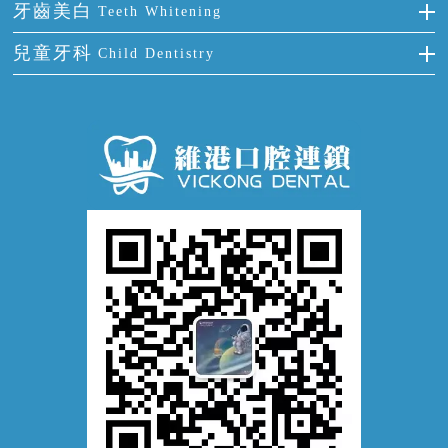
全國愛牙日
牙周炎
牙齒美白
Teeth Whitening
活動假牙
拔牙
預防牙病
牙齦出血
冷光美白
兒童牙科
Child Dentistry
牙貼面
牙痛
牙科通識
牙齦炎
洗牙
蛀牙防蛀
口腔潰瘍
口腔異味
牙周病
超聲波潔牙
窩溝封閉
牙齒鬆動
噴砂潔牙
兒童正畸
牙齦萎縮
牙結石
牙外傷
牙菌斑
換牙護理
兒牙診療