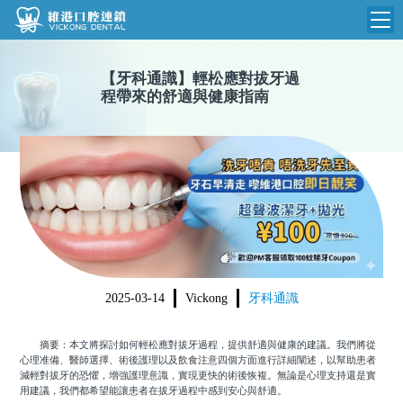
維港首頁
【
牙科通識
】
輕松應對拔牙過
程帶來的舒適與健康指南
維港簡介
品牌介紹
收費標準
N
環境設備
收費總表
醫院新聞
醫生團隊
植牙收費
根管收費
門診時間
美學收費
2025-03-14
Vickong
牙科通識
就醫指引
常規收費
摘要：本文將探討如何輕松應對拔牙過程，提供舒適與健康的建議。我們將從
箍牙收費
心理准備、醫師選擇、術後護理以及飲食注意四個方面進行詳細闡述，以幫助患者
減輕對拔牙的恐懼，增強護理意識，實現更快的術後恢複。無論是心理支持還是實
用建議，我們都希望能讓患者在拔牙過程中感到安心與舒適。