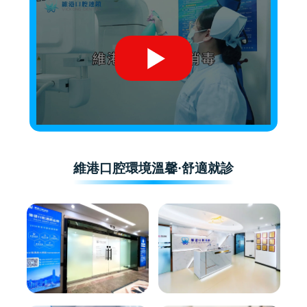
維港口腔環境溫馨·舒適就診