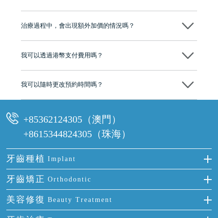
心，香港新城電台與廣東衛視推薦品牌
不會！只要未開始實際服務之前，你不會被收取任何費用。
至今已服務超過三十個國家和地區的顧客，受到粵港澳大灣區及周邊城
市市民極高的口碑評價及信任推薦 珠海、深圳設有八大分院，香港亦設
治療過程中，會出現額外加價的情況嗎？
有咨詢及服務保障中心，有任何問題都可以隨時預約免費咨詢，讓人十
分放心
不會，治療前我們會詳細說明治療方案及對應的價錢，顧客同意並簽字
後，我們才會正式進行診療服務
我可以透過港幣支付費用嗎？
可以。維港口腔會按照當日匯率轉算收取費用，而匯率會及時告知客人
我可以隨時更改預約時間嗎？
可以，請盡早通過wechat或whatsapp聯絡我們，告知我們你原本預約的
時間及資料，並且重新預約的日期及時段
+85362124305（澳門）
+8615344824305（珠海）
牙齒種植
Implant
種牙
牙齒矯正
Orthodontic
單顆牙缺失
隱形箍牙
美容修復
Beauty Treatment
門牙缺失
前牙反頜