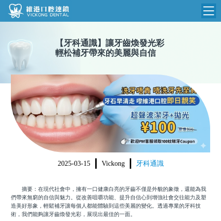
維港首頁
【
牙科通識
】
讓牙齒煥發光彩
輕松補牙帶來的美麗與自信
維港簡介
品牌介紹
收費標準
N
環境設備
收費總表
醫院新聞
醫生團隊
植牙收費
根管收費
門診時間
美學收費
2025-03-15
Vickong
牙科通識
就醫指引
常規收費
摘要：在現代社會中，擁有一口健康白亮的牙齒不僅是外貌的象徵，還能為我
箍牙收費
們帶來無窮的自信與魅力。從改善咀嚼功能、提升自信心到增強社會交往能力及塑
造美好形象，輕鬆補牙讓每個人都能體驗到這些美麗的變化。透過專業的牙科技
術，我們能夠讓牙齒煥發光彩，展現出最佳的一面。