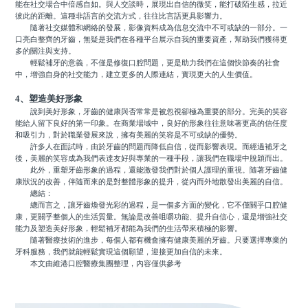
能在社交場合中倍感自如。與人交談時，展現出自信的微笑，能打破陌生感，拉近
彼此的距離。這種非語言的交流方式，往往比言語更具影響力。
隨著社交媒體和網絡的發展，影像資料成為信息交流中不可或缺的一部分。一
口亮白整齊的牙齒，無疑是我們在各種平台展示自我的重要資產，幫助我們獲得更
多的關注與支持。
輕鬆補牙的意義，不僅是修復口腔問題，更是助力我們在這個快節奏的社會
中，增強自身的社交能力，建立更多的人際連結，實現更大的人生價值。
4、塑造美好形象
說到美好形象，牙齒的健康與否常常是被忽視卻極為重要的部分。完美的笑容
能給人留下良好的第一印象。在商業場域中，良好的形象往往意味著更高的信任度
和吸引力，對於職業發展來說，擁有美麗的笑容是不可或缺的優勢。
許多人在面試時，由於牙齒的問題而降低自信，從而影響表現。而經過補牙之
後，美麗的笑容成為我們表達友好與專業的一種手段，讓我們在職場中脫穎而出。
此外，重塑牙齒形象的過程，還能激發我們對於個人護理的重視。隨著牙齒健
康狀況的改善，伴隨而來的是對整體形象的提升，從內而外地散發出美麗的自信。
總結：
總而言之，讓牙齒煥發光彩的過程，是一個多方面的變化，它不僅關乎口腔健
康，更關乎整個人的生活質量。無論是改善咀嚼功能、提升自信心，還是增強社交
能力及塑造美好形象，輕鬆補牙都能為我們的生活帶來積極的影響。
隨著醫療技術的進步，每個人都有機會擁有健康美麗的牙齒。只要選擇專業的
牙科服務，我們就能輕鬆實現這個願望，迎接更加自信的未來。
本文由維港口腔醫療集團整理，內容僅供參考