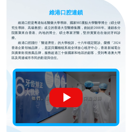
維港口腔連鎖
維港口腔是粵港知名醫藥大學導師、國家985重點大學醫學博士（碩士研
究生導師、高級教授）成立的香港大型醫療集團，創始於2008年。連鎖各分
院匯聚來自香港、內地的博士、碩士專家牙醫，堅持實實在在做好牙科診
療。
維港口腔踐行「醫道濟世」的大學校訓，十六年穩定開診。榮獲「2024
香港企業領袖品牌」，是諾貝爾種植系統全球放心植牙中心，香港新城電台
與廣東衛視推薦品牌，服務超過三十個國家和地區的顧客，受到粵港澳大灣
區及周邊城市市民的歡迎與信任。