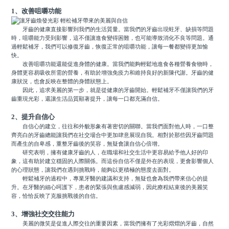
1、改善咀嚼功能
牙齒的健康直接影響到我們的生活質量。當我們的牙齒出現蛀牙、缺損等問題
時，咀嚼能力受到影響，這不僅讓進食變得困難，也可能導致消化不良等問題。通
過輕鬆補牙，我們可以修復牙齒，恢復正常的咀嚼功能，讓每一餐都變得更加愉
快。
改善咀嚼功能還能促進身體的健康。當我們能夠輕鬆地進食各種營養食物時，
身體更容易吸收所需的營養，有助於增強免疫力和維持良好的新陳代謝。牙齒的健
康狀況，也會反映在整體的身體狀態上。
因此，追求美麗的第一步，就是從健康的牙齒開始。輕鬆補牙不僅讓我們的牙
齒重現光彩，還讓生活品質顯著提升，讓每一口都充滿自信。
2、提升自信心
自信心的建立，往往和外貌形象有著密切的關聯。當我們面對他人時，一口整
齊亮白的牙齒總能讓我們在社交場合中更加肆意展現自我。相對於那些因牙齒問題
而產生的自卑感，重整牙齒後的笑容，無疑會讓自信心倍增。
研究表明，擁有健康牙齒的人，在職場和社交生活中更容易給予他人好的印
象，這有助於建立穩固的人際關係。而這份自信不僅是外在的表現，更會影響個人
的心理狀態，讓我們在遇到挑戰時，能夠以更積極的態度去面對。
輕鬆補牙的過程中，專業牙醫的建議和支持，無疑也會為我們帶來信心的提
升。在牙醫的細心呵護下，患者的緊張與焦慮感減弱，因此療程結束後的美麗笑
容，恰恰反映了克服挑戰後的自信。
3、增強社交交往能力
美麗的微笑是促進人際交往的重要因素，當我們擁有了光彩熠熠的牙齒，自然