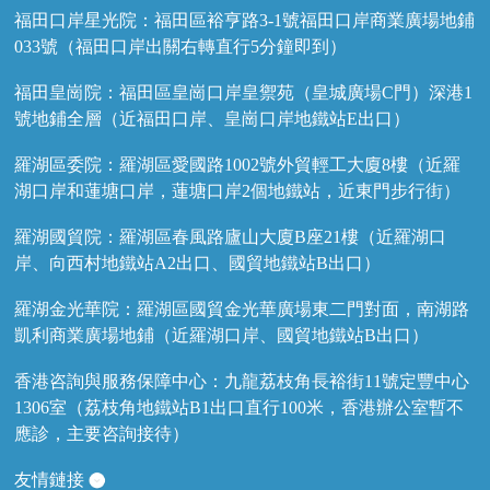
福田口岸星光院：福田區裕亨路3-1號福田口岸商業廣場地鋪
033號（福田口岸出關右轉直行5分鐘即到）
福田皇崗院：福田區皇崗口岸皇禦苑（皇城廣場C門）深港1
號地鋪全層（近福田口岸、皇崗口岸地鐵站E出口）
羅湖區委院：羅湖區愛國路1002號外貿輕工大廈8樓（近羅
湖口岸和蓮塘口岸，蓮塘口岸2個地鐵站，近東門步行街）
羅湖國貿院：羅湖區春風路廬山大廈B座21樓（近羅湖口
岸、向西村地鐵站A2出口、國貿地鐵站B出口）
羅湖金光華院：羅湖區國貿金光華廣場東二門對面，南湖路
凱利商業廣場地鋪（近羅湖口岸、國貿地鐵站B出口）
香港咨詢與服務保障中心：九龍荔枝角長裕街11號定豐中心
1306室（荔枝角地鐵站B1出口直行100米，香港辦公室暫不
應診，主要咨詢接待）
友情鏈接