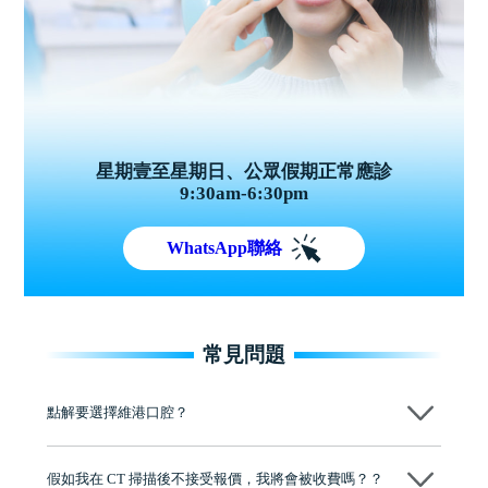
星期壹至星期日、公眾假期正常應診
9:30am-6:30pm
WhatsApp聯絡
常見問題
點解要選擇維港口腔？
維港口腔踐行「醫道濟世」的大學校訓，各分院匯聚來自香港、內地的
博士碩士高資歷牙醫，十七年穩定開診。榮獲「2024香港企業領袖品
假如我在 CT 掃描後不接受報價，我將會被收費嗎？？
牌」、「2025香港企業領袖品牌」，是諾貝爾種植系統全球放心植牙中