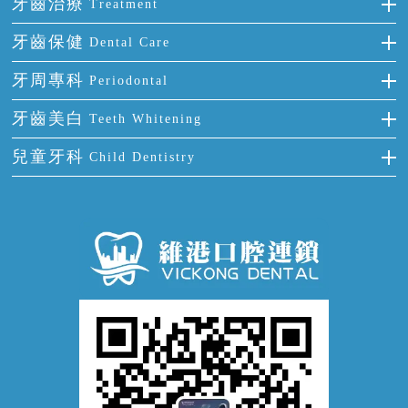
全瓷牙
牙齒治療
Treatment
多顆牙缺失
牙齒擁擠
烤瓷牙
補牙
牙齒保健
Dental Care
半口缺失
牙齒前突
氟斑牙
智齒
正確刷牙
牙周專科
Periodontal
全口缺失
牙齒稀疏
四環素牙
根管治療
全國愛牙日
牙周炎
牙齒美白
Teeth Whitening
活動假牙
拔牙
預防牙病
牙齦出血
冷光美白
兒童牙科
Child Dentistry
牙貼面
牙痛
牙科通識
牙齦炎
洗牙
蛀牙防蛀
口腔潰瘍
口腔異味
牙周病
超聲波潔牙
窩溝封閉
牙齒鬆動
噴砂潔牙
兒童正畸
牙齦萎縮
牙結石
牙外傷
牙菌斑
換牙護理
兒牙診療