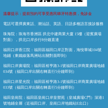
溫馨提示：提前預約可享受惠民睇牙特惠價，免診金
電話可選擇廣東話、潮汕話、英語、日語多種語言接診服務
珠海院：珠海市香洲區 拱北中建商業大廈 15樓（迎賓廣場
對面），拱北口岸步行8分鐘直達
福田口岸香江院：福田區福田口岸正對面，海悅華城104號
地鋪（東鐵線落馬洲站出關對面即到）
福田口岸廣場院：福田區裕亨路3-1號福田口岸商業廣場地鋪
034號（福田口岸出關右轉直行5分鐘即到）
福田口岸星光院：福田區裕亨路3-1號福田口岸商業廣場地鋪
033號（福田口岸出關右轉直行5分鐘即到）
福田皇崗院：福田區皇崗口岸皇禦苑（皇城廣場C門）深港1
號地鋪全層（近福田口岸、皇崗口岸地鐵站E出口）