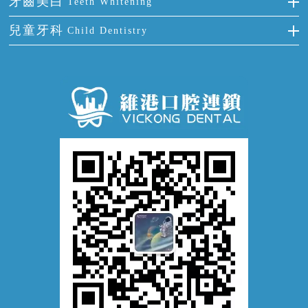
牙齒美白
Teeth Whitening
活動假牙
拔牙
預防牙病
牙齦出血
冷光美白
兒童牙科
Child Dentistry
牙貼面
牙痛
牙科通識
牙齦炎
洗牙
蛀牙防蛀
口腔潰瘍
口腔異味
牙周病
超聲波潔牙
窩溝封閉
牙齒鬆動
噴砂潔牙
兒童正畸
牙齦萎縮
牙結石
牙外傷
牙菌斑
換牙護理
兒牙診療