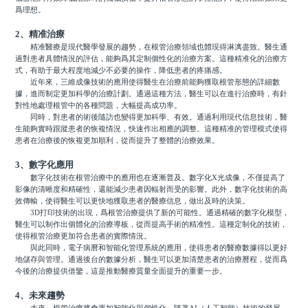
爲理想。
2、精准治療
精准醫療是現代醫學發展的趨勢，在根管治療領域也體現得淋漓盡致。醫生通
過對患者具體情況的評估，能夠爲其定制個性化的治療方案。這種精准化的治療方
式，有助于最大程度地減少不必要的操作，降低患者的疼痛感。
近年來，三維成像技術的應用使得醫生在治療前能夠獲取根管形態的詳細數
據，進而制定更加科學的治療計劃。通過這種方法，醫生可以在進行治療時，有針
對性地處理根管中的各種問題，大幅提高成功率。
同時，對患者的術後隨訪也變得更加科學、有效。通過利用現代信息技術，醫
生能夠實時跟蹤患者的恢複情況，快速作出相應的調整。這種精准的管理模式使得
患者在治療後的恢複更加順利，從而提升了整體的治療效果。
3、數字化應用
數字化技術在根管治療中的應用也在逐漸普及。數字化X光成像，不僅提高了
影像的清晰度和精確性，還能減少患者因輻射而受的影響。此外，數字化技術的高
效傳輸，使得醫生可以更快地獲取患者的醫療信息，做出及時的決策。
3D打印技術的出現，爲根管治療提供了新的可能性。通過精確的數字化模型，
醫生可以制作出個體化的治療導板，從而提高手術的精准性。這種定制化的技術，
使得根管治療更加符合患者的實際情況。
與此同時，電子病曆和智能化管理系統的應用，使得患者的醫療數據得以更好
地儲存與管理。通過後台的數據分析，醫生可以更加清楚患者的治療曆程，從而爲
今後的治療提供借鑒，這是推動醫療質量全面提升的重要一步。
4、未來趨勢