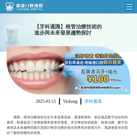
維港首頁
【
牙科通識
】
根管治療技術的
進步與未來發展趨勢探討
維港簡介
品牌介紹
收費標準
N
環境設備
收費總表
醫院新聞
醫生團隊
植牙收費
根管收費
門診時間
美學收費
2025-03-15
Vickong
牙科通識
就醫指引
常規收費
摘要：根管治療技術在近年來發展迅速，通過新材料、新設備及數字化技術的
箍牙收費
應用，顯著提高了診療效果和患者舒適度。本文將從技術創新、精准治療、數字化
應用及未來趨勢四個方面探討根管治療的進步與將來的發展方向，爲讀者提供全面
的了解和前瞻性的視角。