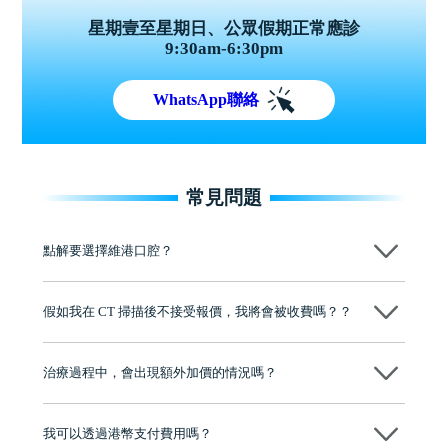
星期壹至星期日、公眾假期正常應診
9:30am-6:30pm
WhatsApp聯絡
常見問題
點解要選擇維港口腔？
維港口腔踐行「醫道濟世」的大學校訓，各分院匯聚來自香港、內地的
博士碩士高資歷牙醫，十七年穩定開診。榮獲「2024香港企業領袖品
假如我在 CT 掃描後不接受報價，我將會被收費嗎？？
牌」、「2025香港企業領袖品牌」，是諾貝爾種植系統全球放心植牙中
心，香港新城電台與廣東衛視推薦品牌
不會！只要未開始實際服務之前，你不會被收取任何費用。
至今已服務超過三十個國家和地區的顧客，受到粵港澳大灣區及周邊城
市市民極高的口碑評價及信任推薦 珠海、深圳設有八大分院，香港亦設
治療過程中，會出現額外加價的情況嗎？
有咨詢及服務保障中心，有任何問題都可以隨時預約免費咨詢，讓人十
分放心
不會，治療前我們會詳細說明治療方案及對應的價錢，顧客同意並簽字
後，我們才會正式進行診療服務
我可以透過港幣支付費用嗎？