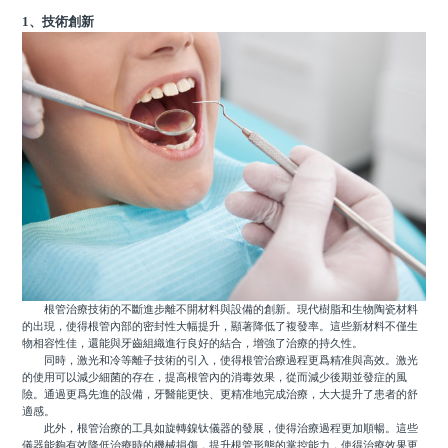
1、技術創新
根管治療技術的不斷進步離不開材料與設備的創新。現代樹脂和生物陶瓷材料
的出現，使得根管內部的密封性大幅提升，顯著降低了複發率。這些新材料不僅生
物相容性佳，還能與牙齒組織進行良好的結合，增強了治療的持久性。
同時，激光和冷等離子技術的引入，使得根管治療過程更爲精准與高效。激光
的使用可以減少細菌的存在，提高根管內的消毒效果，從而減少後期並發症的風
險。通過更爲先進的設備，牙醫能更快、更精准地完成治療，大大提升了患者的舒
適感。
此外，根管治療的工具如旋轉鎳钛儀器的發展，使得治療過程更加順暢。這些
儀器能夠有效降低治療時的機械損傷，提升根管形態的掌控能力，使得治療效果更