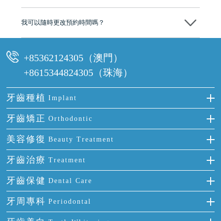
可以。維港口腔會按照當日匯率轉算收取費用，而匯率會及時告知客人
我可以隨時更改預約時間嗎？
可以，請盡早通過wechat或whatsapp聯絡我們，告知我們你原本預約的
時間及資料，並且重新預約的日期及時段
+85362124305（澳門）
+8615344824305（珠海）
牙齒種植
Implant
種牙
牙齒矯正
Orthodontic
單顆牙缺失
隱形箍牙
美容修復
Beauty Treatment
門牙缺失
前牙反頜
全瓷牙
牙齒治療
Treatment
多顆牙缺失
牙齒擁擠
烤瓷牙
補牙
牙齒保健
Dental Care
半口缺失
牙齒前突
氟斑牙
智齒
正確刷牙
牙周專科
Periodontal
全口缺失
牙齒稀疏
四環素牙
根管治療
全國愛牙日
牙周炎