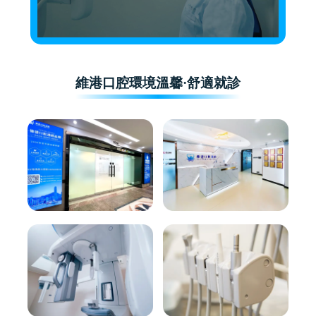
維港口腔環境溫馨·舒適就診