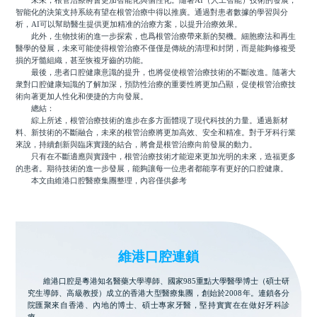
未來，根管治療將會更加智能化與個性化。隨著AI（人工智能）技術的發展，
智能化的決策支持系統有望在根管治療中得以推廣。通過對患者數據的學習與分
析，AI可以幫助醫生提供更加精准的治療方案，以提升治療效果。
此外，生物技術的進一步探索，也爲根管治療帶來新的契機。細胞療法和再生
醫學的發展，未來可能使得根管治療不僅僅是傳統的清理和封閉，而是能夠修複受
損的牙髓組織，甚至恢複牙齒的功能。
最後，患者口腔健康意識的提升，也將促使根管治療技術的不斷改進。隨著大
衆對口腔健康知識的了解加深，預防性治療的重要性將更加凸顯，促使根管治療技
術向著更加人性化和便捷的方向發展。
總結：
綜上所述，根管治療技術的進步在多方面體現了現代科技的力量。通過新材
料、新技術的不斷融合，未來的根管治療將更加高效、安全和精准。對于牙科行業
來說，持續創新與臨床實踐的結合，將會是根管治療向前發展的動力。
只有在不斷適應與實踐中，根管治療技術才能迎來更加光明的未來，造福更多
的患者。期待技術的進一步發展，能夠讓每一位患者都能享有更好的口腔健康。
本文由維港口腔醫療集團整理，內容僅供參考
維港口腔連鎖
維港口腔是粵港知名醫藥大學導師、國家985重點大學醫學博士（碩士研
究生導師、高級教授）成立的香港大型醫療集團，創始於2008年。連鎖各分
院匯聚來自香港、內地的博士、碩士專家牙醫，堅持實實在在做好牙科診
療。