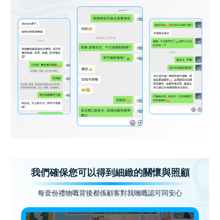
我們確保您可以得到細緻的關懷與照顧
每壹份禮物嘅背後都係顧客對我哋嘅認可同安心