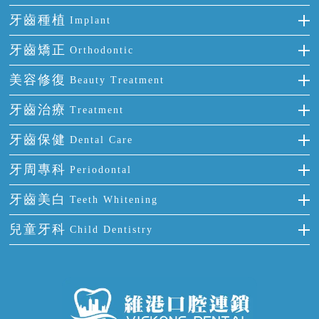
牙齒種植
Implant
種牙
牙齒矯正
Orthodontic
單顆牙缺失
隱形箍牙
美容修復
Beauty Treatment
門牙缺失
前牙反頜
全瓷牙
牙齒治療
Treatment
多顆牙缺失
牙齒擁擠
烤瓷牙
補牙
牙齒保健
Dental Care
半口缺失
牙齒前突
氟斑牙
智齒
正確刷牙
牙周專科
Periodontal
全口缺失
牙齒稀疏
四環素牙
根管治療
全國愛牙日
牙周炎
牙齒美白
Teeth Whitening
活動假牙
拔牙
預防牙病
牙齦出血
冷光美白
兒童牙科
Child Dentistry
牙貼面
牙痛
牙科通識
牙齦炎
洗牙
蛀牙防蛀
口腔潰瘍
口腔異味
牙周病
超聲波潔牙
窩溝封閉
牙齒鬆動
噴砂潔牙
兒童正畸