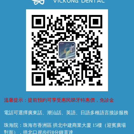
牙齦萎縮
牙結石
牙外傷
牙菌斑
換牙護理
兒牙診療
溫馨提示：提前預約可享受惠民睇牙特惠價，免診金
電話可選擇廣東話、潮汕話、英語、日語多種語言接診服務
珠海院：珠海市香洲區 拱北中建商業大廈 15樓（迎賓廣場
對面），拱北口岸步行8分鐘直達