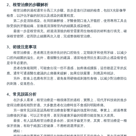
2、根管治療的步驟解析
根管治療的過程通常分爲三大步驟。首步是進行詳細的檢查，包括X光影像學
檢查，以評估牙齒的狀況以及感染的嚴重程度。
第二步是清除感染。在局部麻醉後，牙醫會開口進入牙髓腔，使用專用工具去
除受損的牙髓組織，並徹底清潔根管內的細菌及感染物質。
最後一步是根管填充。經過清潔後的根管需要用生物相容的材料進行填充，確
保根管密閉，從而防止細菌再次入侵，完成整個根管治療。
3、術後注意事項
根管治療後，患者應注意保持良好的口腔衛生，定期刷牙和使用牙線，以減少
口腔內細菌的滋生。此外，遵循醫生的建議，適當地使用抗生素以防止感染複發也
是非常必要的。
患者在恢複期間，可能會出現一些不適感，如疼痛或腫脹，這些都是正常的反
應。通常可通過醫生建議的止痛藥來緩解，如果症狀嚴重，則應及時就診。
另外，飲食上也應有所注意，避免食用硬物或刺激性食物，以減少對治療部位
的刺激，促進愈合。
4、常見誤區分析
在許多人看來，根管治療是一種很痛苦的過程，實際上，現代牙科技術的進步
使得治療過程相對舒適。大多數患者在治療時並不會感到明顯疼痛。
另一個常見誤區是認爲根管治療會影響牙齒的強度和功能。事實上，經過專業
治療後的牙齒，可以正常使用，甚至與健康牙齒的咀嚼功能並無太大差異。
最後，有人認爲根管治療是多余的，拔掉牙齒更方便。其實，根管治療是一種
保牙措施，有助于維護口腔健康，不應輕易選擇拔牙。
總結：