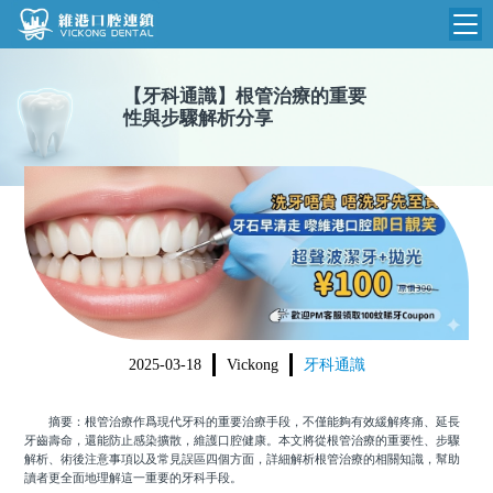
維港首頁
【
牙科通識
】
根管治療的重要
性與步驟解析分享
維港簡介
品牌介紹
收費標準
N
環境設備
收費總表
醫院新聞
醫生團隊
植牙收費
根管收費
門診時間
美學收費
2025-03-18
Vickong
牙科通識
就醫指引
常規收費
摘要：根管治療作爲現代牙科的重要治療手段，不僅能夠有效緩解疼痛、延長
箍牙收費
牙齒壽命，還能防止感染擴散，維護口腔健康。本文將從根管治療的重要性、步驟
解析、術後注意事項以及常見誤區四個方面，詳細解析根管治療的相關知識，幫助
讀者更全面地理解這一重要的牙科手段。