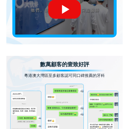
數萬顧客的壹致好評
粵港澳大灣區至多顧客認可同口碑推薦的牙科