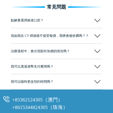
常見問題
點解要選擇維港口腔？
維港口腔踐行「醫道濟世」的大學校訓，各分院匯聚來自香港、內地的
博士碩士高資歷牙醫，十七年穩定開診。榮獲「2024香港企業領袖品
假如我在 CT 掃描後不接受報價，我將會被收費嗎？？
牌」、「2025香港企業領袖品牌」，是諾貝爾種植系統全球放心植牙中
心，香港新城電台與廣東衛視推薦品牌
不會！只要未開始實際服務之前，你不會被收取任何費用。
至今已服務超過三十個國家和地區的顧客，受到粵港澳大灣區及周邊城
市市民極高的口碑評價及信任推薦 珠海、深圳設有八大分院，香港亦設
治療過程中，會出現額外加價的情況嗎？
有咨詢及服務保障中心，有任何問題都可以隨時預約免費咨詢，讓人十
分放心
不會，治療前我們會詳細說明治療方案及對應的價錢，顧客同意並簽字
後，我們才會正式進行診療服務
我可以透過港幣支付費用嗎？
可以。維港口腔會按照當日匯率轉算收取費用，而匯率會及時告知客人
我可以隨時更改預約時間嗎？
可以，請盡早通過wechat或whatsapp聯絡我們，告知我們你原本預約的
時間及資料，並且重新預約的日期及時段
+85362124305（澳門）
+8615344824305（珠海）