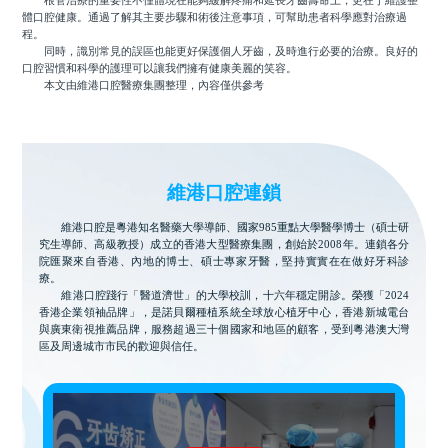
根管治療的重要性不僅體現在能夠緩解疼痛和延長牙齒壽命上，更在于維護整
體口腔健康。通過了解其主要步驟和術後注意事項，可幫助患者科學應對治療過
程。
同時，識別常見的誤區也能更好保護個人牙齒，及時進行必要的治療。良好的
口腔習慣和科學的護理可以讓我們擁有健康美麗的笑容。
本文由維港口腔醫療集團整理，內容僅供參考
維港口腔連鎖
維港口腔是粵港知名醫藥大學導師、國家985重點大學醫學博士（碩士研
究生導師、高級教授）成立的香港大型醫療集團，創始於2008年。連鎖各分
院匯聚來自香港、內地的博士、碩士專家牙醫，堅持實實在在做好牙科診
療。
維港口腔踐行「醫道濟世」的大學校訓，十六年穩定開診。榮獲「2024
香港企業領袖品牌」，是諾貝爾種植系統全球放心植牙中心，香港新城電台
與廣東衛視推薦品牌，服務超過三十個國家和地區的顧客，受到粵港澳大灣
區及周邊城市市民的歡迎與信任。