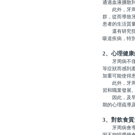
通過血液擴散
此外，牙周病
群，從而導致
患者的生活質
還有研究指出
吸道疾病，特
2、心理健康
牙周病不僅影
等症狀而感到
加重可能使得
此外，牙周病
習和職業發展
因此，及早識
期的心理疏導
3、對飲食
牙周病會導致
因不能咀嚼硬