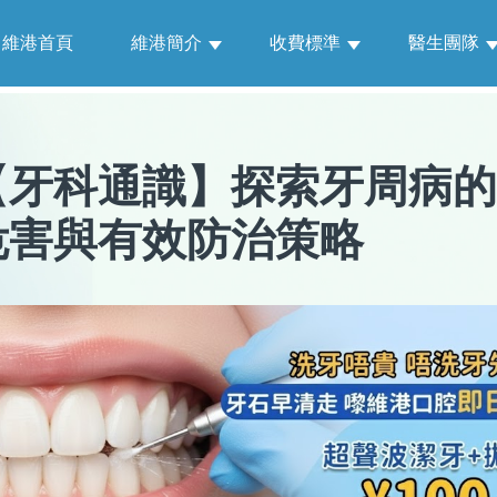
維港首頁
維港簡介
收費標準
醫生團隊
【
牙科通識
】
探索牙周病的
危害與有效防治策略