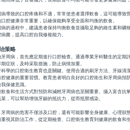
導致的口腔疼痛和不適，常常使患者選擇軟食，這可能導致營
的口腔健康非常重要，以確保能夠享受全面和均衡的飲食。
的過程中，建議患者保持均衡飲食並攝取足夠的維生素和礦物
禦病菌，提高口腔自我修複能力。
治策略
周病，首先應定期進行口腔檢查。通過專業牙科醫生的定期評
早期症狀，及時采取措施，防止病情加重。
學的口腔衛生教育也是關鍵。使用合適的刷牙方法、牙線清潔
口腔健康的重要習慣。教育患者明白良好的口腔衛生和牙周病預
自我保健意識。
食和生活方式對預防和減輕牙周病也至關重要。攝入富含抗氧
蔬菜，可以幫助增強牙龈的抵抗力，從而抵禦感染。
周病的危害不僅涉及口腔，還有可能影響全身健康、心理狀態
須重視其防治工作，從定期檢查、口腔衛生教育到健康的飲食和