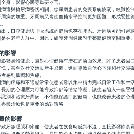
到全身，影響心髒等重要器官。
還與糖尿病密切相關。糖尿病患者的免疫系統較弱，較難控制
牙周病的加重。牙周病又會使血糖水平控制更加困難，形成惡性
量。
，口腔健康與呼吸系統的健康也存在聯系。牙周病可能引起或
別是在老年人群中。因此，維護牙周健康對于整體健康至關重要
的影響
響身體健康，還對心理健康有潛在的負面效果。許多患者因口
羞愧，甚至對社交活動産生恐懼，進而導致自信心下降和社交障
患者感到孤獨和焦慮。
的疼痛和不適感常常使患者難以集中精力完成日常工作和生活
。長期的心理壓力可能導致抑郁等情緒障礙，讓患者陷入一個惡
別和治療牙周病，不僅能保護口腔健康，也能改善患者的心理
及專業治療也是重要的應對策略。
質量的影響
牙龈腫脹和疼痛，使患者在飲食時感到不適，直接影響飲食質
食物而降低了營養攝入，長期飲食不均衡可能引發更多健康問題