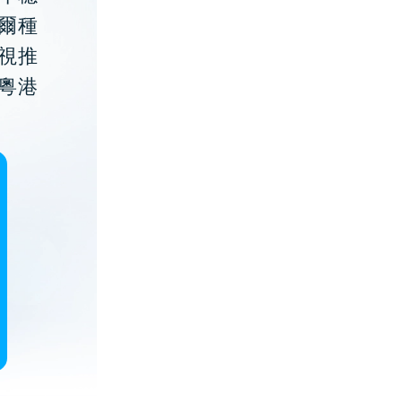
貝爾種
視推
粵港