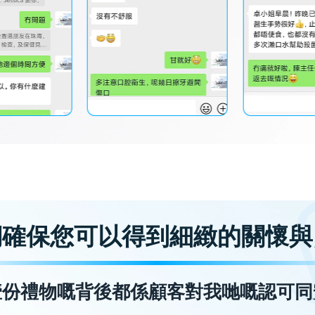
們確保您可以得到細緻的關懷與
壹份禮物嘅背後都係顧客對我哋嘅認可同