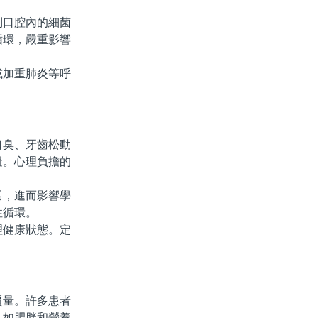
口腔內的細菌
循環，嚴重影響
加重肺炎等呼
。
臭、牙齒松動
礙。心理負擔的
，進而影響學
性循環。
健康狀態。定
量。許多患者
，如肥胖和營養