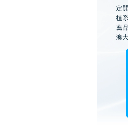
定開
植
薦
澳