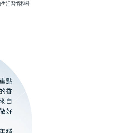
生活習慣和科
重點
的香
聚來自
做好
年穩