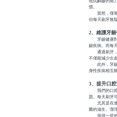
抵抗齲齒的能
慣。
當然，僅靠刷
但每天刷牙無
2、維護牙龈
牙龈健康對口
龈疾病。而每
通過刷牙，可
不僅能減少出
此外，牙龈健
身性疾病相互
3、提升口腔
我們的口腔中
題。每天刷牙
尤其是在進食
菌的滋生。潔
值得一提的是