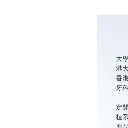
大
港大
香
牙
定開
植
薦