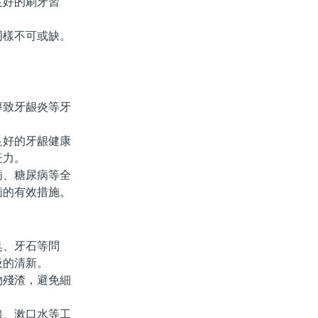
良好的刷牙習
樣不可或缺。
致牙龈炎等牙
好的牙龈健康
疫力。
、糖尿病等全
病的有效措施。
、牙石等問
吸的清新。
殘渣，避免細
、漱口水等工