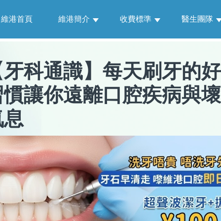
維港首頁
維港簡介
收費標準
醫生團隊
【
牙科通識
】
每天刷牙的好
習慣讓你遠離口腔疾病與壞
氣息