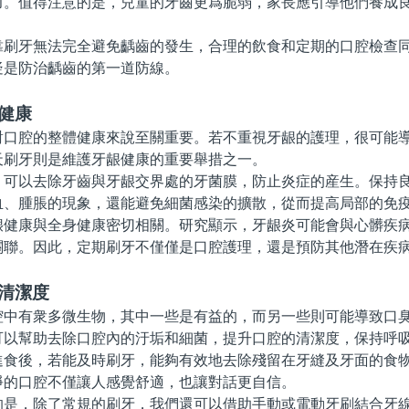
力。值得注意的是，兒童的牙齒更爲脆弱，家長應引導他們養成
牙無法完全避免齲齒的發生，合理的飲食和定期的口腔檢查同
疑是防治齲齒的第一道防線。
健康
腔的整體健康來說至關重要。若不重視牙龈的護理，很可能導
天刷牙則是維護牙龈健康的重要舉措之一。
以去除牙齒與牙龈交界處的牙菌膜，防止炎症的産生。保持良
血、腫脹的現象，還能避免細菌感染的擴散，從而提高局部的免
康與全身健康密切相關。研究顯示，牙龈炎可能會與心髒疾病
關聯。因此，定期刷牙不僅僅是口腔護理，還是預防其他潛在疾
清潔度
有衆多微生物，其中一些是有益的，而另一些則可能導致口臭
可以幫助去除口腔內的汙垢和細菌，提升口腔的清潔度，保持呼
後，若能及時刷牙，能夠有效地去除殘留在牙縫及牙面的食物
淨的口腔不僅讓人感覺舒適，也讓對話更自信。
，除了常規的刷牙，我們還可以借助手動或電動牙刷結合牙線