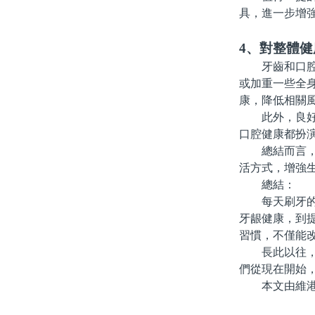
具，進一步增
4、對整體
牙齒和口腔的
或加重一些全
康，降低相關
此外，良好的
口腔健康都扮
總結而言，養
活方式，增強
總結：
每天刷牙的好
牙龈健康，到
習慣，不僅能
長此以往，良
們從現在開始
本文由維港口