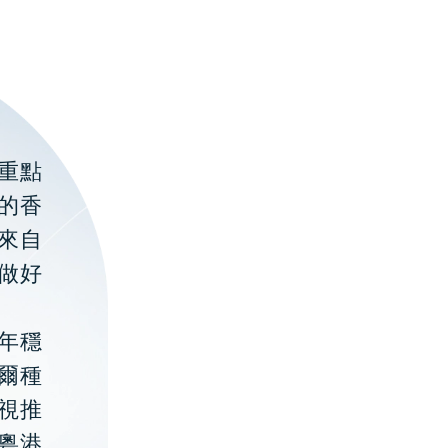
重點
的香
聚來自
做好
年穩
貝爾種
視推
粵港