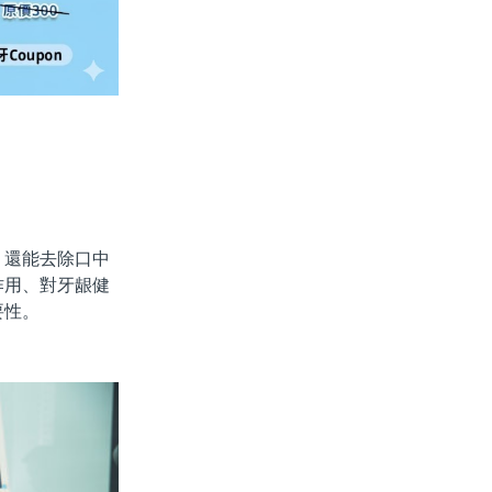
還能去除口中
作用、對牙龈健
要性。