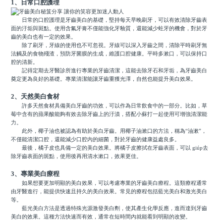
1、日常口腔護理
日常的口腔護理是牙齒美白的基礎，堅持每天早晚刷牙，可以有效清除牙齒表
面的汙垢與斑點。使用含氟牙膏不僅能強化牙釉質，還能減少蛀牙的機會，對於牙
齒的美白也有一定的效果。
除了刷牙，牙線的使用也不可忽視。牙線可以深入牙齒之間，清除平時刷牙無
法觸及的食物殘渣，預防牙菌膜的生成，維護口腔健康。平時多漱口，可以保持口
腔的清新。
記得定期去牙醫診所進行專業的牙齒清潔，這能去除牙石和牙垢，為牙齒美白
奠定更為良好的基礎。專業清潔能讓牙齒重獲光澤，自然也能提升美白效果。
2、天然美白食材
許多天然食材具備美白牙齒的功效，可以作為日常飲食中的一部分。比如，草
莓中含有的蘋果酸能夠有效去除牙齒上的汙漬，搭配小蘇打一起使用可增強清潔能
力。
此外，椰子油也被認為有助於美白牙齒。用椰子油漱口的方法，稱為“油漱”，
不僅能清潔口腔，還能減少口腔內的細菌，對於牙齒的健康益處良多。
最後，橘子皮也具備一定的美白效果。將橘子皮擦拭在牙齒表面，可以 giúp去
除牙齒表面的斑點，使用後再用清水漱口，效果更佳。
3、專業美白療程
如果想要更加明顯的美白效果，可以考慮專業的牙齒美白療程。這類療程通常
由牙醫進行，能提供快速且持久的美白效果。常見的療程包括藍光美白和激光美白
等。
藍光美白方法是透過特殊光源激發美白劑，使其產生化學反應，進而達到牙齒
美白的效果。這種方法快速而有效，通常在短時間內就能看到明顯的改變。