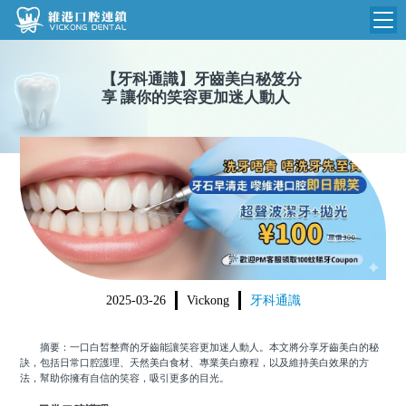
維港首頁
【
牙科通識
】
牙齒美白秘笈分
享 讓你的笑容更加迷人動人
維港簡介
品牌介紹
收費標準
N
環境設備
收費總表
醫院新聞
醫生團隊
植牙收費
根管收費
門診時間
美學收費
2025-03-26
Vickong
牙科通識
就醫指引
常規收費
摘要：一口白皙整齊的牙齒能讓笑容更加迷人動人。本文將分享牙齒美白的秘
箍牙收費
訣，包括日常口腔護理、天然美白食材、專業美白療程，以及維持美白效果的方
法，幫助你擁有自信的笑容，吸引更多的目光。