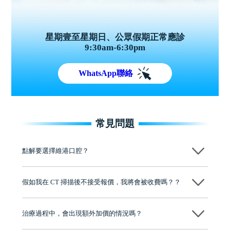
星期壹至星期日、公眾假期正常應診
9:30am-6:30pm
WhatsApp聯絡
常見問題
點解要選擇維港口腔？
維港口腔踐行「醫道濟世」的大學校訓，各分院匯聚來自香港、內地的
博士碩士高資歷牙醫，十七年穩定開診。榮獲「2024香港企業領袖品
假如我在 CT 掃描後不接受報價，我將會被收費嗎？？
牌」、「2025香港企業領袖品牌」，是諾貝爾種植系統全球放心植牙中
心，香港新城電台與廣東衛視推薦品牌
不會！只要未開始實際服務之前，你不會被收取任何費用。
至今已服務超過三十個國家和地區的顧客，受到粵港澳大灣區及周邊城
市市民極高的口碑評價及信任推薦 珠海、深圳設有八大分院，香港亦設
治療過程中，會出現額外加價的情況嗎？
有咨詢及服務保障中心，有任何問題都可以隨時預約免費咨詢，讓人十
分放心
不會，治療前我們會詳細說明治療方案及對應的價錢，顧客同意並簽字