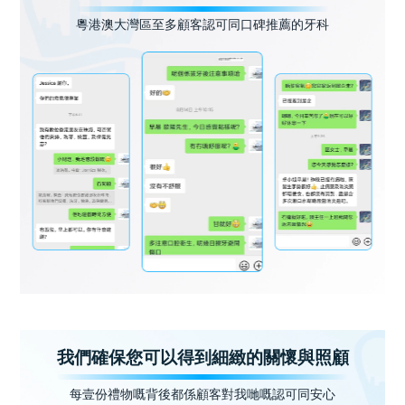
粵港澳大灣區至多顧客認可同口碑推薦的牙科
我們確保您可以得到細緻的關懷與照顧
每壹份禮物嘅背後都係顧客對我哋嘅認可同安心