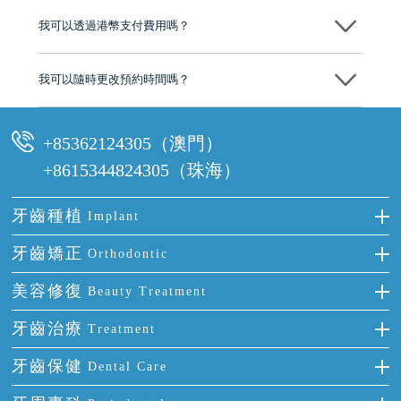
後，我們才會正式進行診療服務
我可以透過港幣支付費用嗎？
可以。維港口腔會按照當日匯率轉算收取費用，而匯率會及時告知客人
我可以隨時更改預約時間嗎？
可以，請盡早通過wechat或whatsapp聯絡我們，告知我們你原本預約的
時間及資料，並且重新預約的日期及時段
+85362124305（澳門）
+8615344824305（珠海）
牙齒種植
Implant
種牙
牙齒矯正
Orthodontic
單顆牙缺失
隱形箍牙
美容修復
Beauty Treatment
門牙缺失
前牙反頜
全瓷牙
牙齒治療
Treatment
多顆牙缺失
牙齒擁擠
烤瓷牙
補牙
牙齒保健
Dental Care
半口缺失
牙齒前突
氟斑牙
智齒
正確刷牙