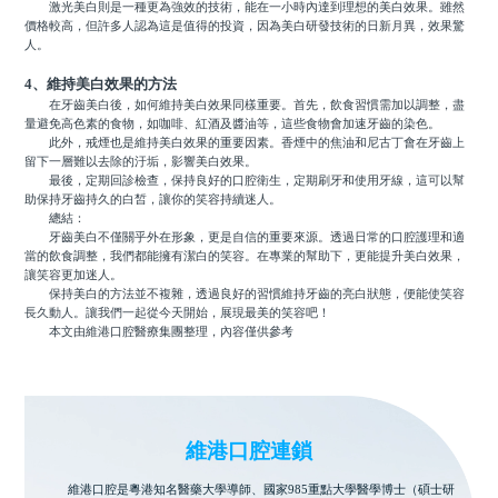
激光美白則是一種更為強效的技術，能在一小時內達到理想的美白效果。雖然
價格較高，但許多人認為這是值得的投資，因為美白研發技術的日新月異，效果驚
人。
4、維持美白效果的方法
在牙齒美白後，如何維持美白效果同樣重要。首先，飲食習慣需加以調整，盡
量避免高色素的食物，如咖啡、紅酒及醬油等，這些食物會加速牙齒的染色。
此外，戒煙也是維持美白效果的重要因素。香煙中的焦油和尼古丁會在牙齒上
留下一層難以去除的汙垢，影響美白效果。
最後，定期回診檢查，保持良好的口腔衛生，定期刷牙和使用牙線，這可以幫
助保持牙齒持久的白皙，讓你的笑容持續迷人。
總結：
牙齒美白不僅關乎外在形象，更是自信的重要來源。透過日常的口腔護理和適
當的飲食調整，我們都能擁有潔白的笑容。在專業的幫助下，更能提升美白效果，
讓笑容更加迷人。
保持美白的方法並不複雜，透過良好的習慣維持牙齒的亮白狀態，便能使笑容
長久動人。讓我們一起從今天開始，展現最美的笑容吧！
本文由維港口腔醫療集團整理，內容僅供參考
維港口腔連鎖
維港口腔是粵港知名醫藥大學導師、國家985重點大學醫學博士（碩士研