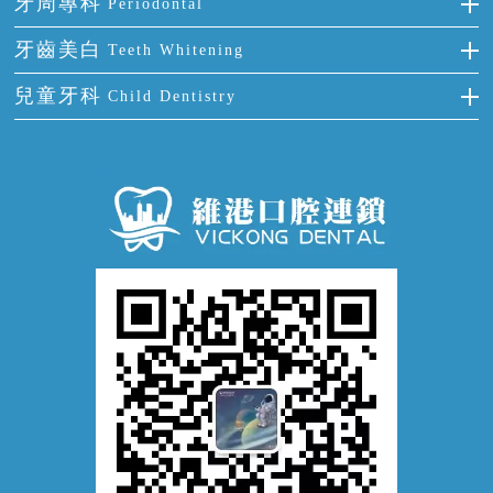
牙周專科
Periodontal
全口缺失
牙齒稀疏
四環素牙
根管治療
全國愛牙日
牙周炎
牙齒美白
Teeth Whitening
活動假牙
拔牙
預防牙病
牙齦出血
冷光美白
兒童牙科
Child Dentistry
牙貼面
牙痛
牙科通識
牙齦炎
洗牙
蛀牙防蛀
口腔潰瘍
口腔異味
牙周病
超聲波潔牙
窩溝封閉
牙齒鬆動
噴砂潔牙
兒童正畸
牙齦萎縮
牙結石
牙外傷
牙菌斑
換牙護理
兒牙診療