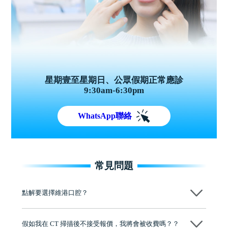
星期壹至星期日、公眾假期正常應診
9:30am-6:30pm
WhatsApp聯絡
常見問題
點解要選擇維港口腔？
維港口腔踐行「醫道濟世」的大學校訓，各分院匯聚來自香港、內地的
博士碩士高資歷牙醫，十七年穩定開診。榮獲「2024香港企業領袖品
假如我在 CT 掃描後不接受報價，我將會被收費嗎？？
牌」、「2025香港企業領袖品牌」，是諾貝爾種植系統全球放心植牙中