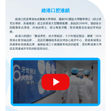
維港口腔連鎖
維港口腔是粵港知名醫藥大學導師、國家985重點大學醫學博士（碩士研
究生導師、高級教授）成立的香港大型醫療集團，創始於2008年。連鎖各分
院匯聚來自香港、內地的博士、碩士專家牙醫，堅持實實在在做好牙科診
療。
維港口腔踐行「醫道濟世」的大學校訓，十六年穩定開診。榮獲「2024
香港企業領袖品牌」，是諾貝爾種植系統全球放心植牙中心，香港新城電台
與廣東衛視推薦品牌，服務超過三十個國家和地區的顧客，受到粵港澳大灣
區及周邊城市市民的歡迎與信任。