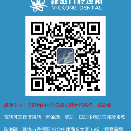
兒童正畸
牙齦萎縮
牙結石
牙外傷
牙菌斑
換牙護理
兒牙診療
溫馨提示：提前預約可享受惠民睇牙特惠價，免診金
電話可選擇廣東話、潮汕話、英語、日語多種語言接診服務
珠海院：珠海市香洲區 拱北中建商業大廈 15樓（迎賓廣場