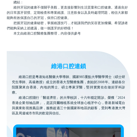
總結：
維持牙冠的健康不僅關乎美觀，更直接影響到生活質量和口腔健康。通過良好
的日常護牙習慣、定期檢查和專業維護、注意飲食以及及時處理問題，相信大家都
能夠有效保護自己的牙冠，保持口腔健康。
把握牙冠的健康秘密，掌握維護技巧，才能讓我們的笑容更加燦爛。希望讀者
們能夠采納上述建議，做一個護牙的好榜樣！
本文由維港口腔醫療集團整理，內容僅供參考
維港口腔連鎖
維港口腔是粵港知名醫藥大學導師、國家985重點大學醫學博士（碩士研
究生導師、高級教授）成立的香港大型醫療集團，創始於2008年。連鎖各分
院匯聚來自香港、內地的博士、碩士專家牙醫，堅持實實在在做好牙科診
療。
維港口腔踐行「醫道濟世」的大學校訓，十六年穩定開診。榮獲「2024
香港企業領袖品牌」，是諾貝爾種植系統全球放心植牙中心，香港新城電台
與廣東衛視推薦品牌，服務超過三十個國家和地區的顧客，受到粵港澳大灣
區及周邊城市市民的歡迎與信任。