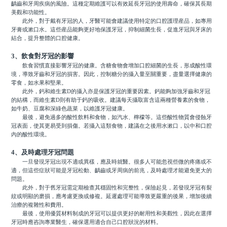
齲齒和牙周疾病的風險。這種定期維護可以有效延長牙冠的使用壽命，確保其長期
美觀和功能性。
此外，對于戴有牙冠的人，牙醫可能會建議使用特定的口腔護理産品，如專用
牙膏或漱口水。這些産品能夠更好地保護牙冠，抑制細菌生長，促進牙冠與牙床的
結合，提升整體的口腔健康。
3、飲食對牙冠的影響
飲食習慣直接影響牙冠的健康。含糖食物會增加口腔細菌的生長，形成酸性環
境，導致牙齒和牙冠的損害。因此，控制糖分的攝入量至關重要，盡量選擇健康的
零食，如水果和堅果。
此外，鈣和維生素D的攝入亦是保護牙冠的重要因素。鈣能夠加強牙齒和牙冠
的結構，而維生素D則有助于鈣的吸收。建議每天攝取富含這兩種營養素的食物，
如牛奶、豆腐和深綠色蔬菜，以維護牙冠健康。
最後，避免過多的酸性飲料和食物，如汽水、檸檬等。這些酸性物質會侵蝕牙
冠表面，使其更易受到損傷。若攝入這類食物，建議在之後用水漱口，以中和口腔
內的酸性環境。
4、及時處理牙冠問題
一旦發現牙冠出現不適或異樣，應及時就醫。很多人可能忽視些微的疼痛或不
適，但這些症狀可能是牙冠松動、齲齒或牙周病的前兆，及時處理才能避免更大的
問題。
此外，對于舊牙冠需定期檢查其穩固性和完整性，保險起見，若發現牙冠有裂
紋或明顯的磨損，應考慮更換或修複。延遲處理可能導致更嚴重的後果，增加後續
治療的複雜性和費用。
最後，使用優質材料制成的牙冠可以提供更好的耐用性和美觀性，因此在選擇
牙冠時應咨詢專業醫生，確保選用適合自己口腔狀況的材料。