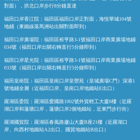
對面），拱北口岸步行8分鐘直達
福田口岸香江院：福田區福田口岸正對面，海悅華城104號
地鋪（東鐵線落馬洲站出關對面即到）
福田口岸廣場院：福田區裕亨路3-1號福田口岸商業廣場地鋪
034號（福田口岸出關右轉直行5分鐘即到）
福田口岸星光院：福田區裕亨路3-1號福田口岸商業廣場地鋪
033號（福田口岸出關右轉直行5分鐘即到）
福田皇崗院：福田區皇崗口岸皇禦苑（皇城廣場C門）深港1
號地鋪全層（近福田口岸、皇崗口岸地鐵站E出口）
羅湖區委院：羅湖區愛國路1002號外貿輕工大廈8樓（近羅
湖口岸和蓮塘口岸，蓮塘口岸2個地鐵站，近東門步行街）
羅湖國貿院：羅湖區春風路廬山大廈B座21樓（近羅湖口
岸、向西村地鐵站A2出口、國貿地鐵站B出口）