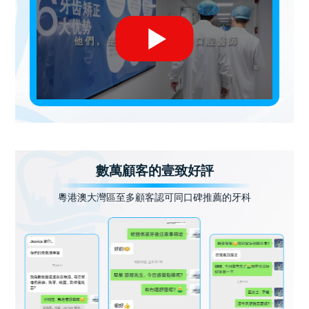
數萬顧客的壹致好評
粵港澳大灣區至多顧客認可同口碑推薦的牙科