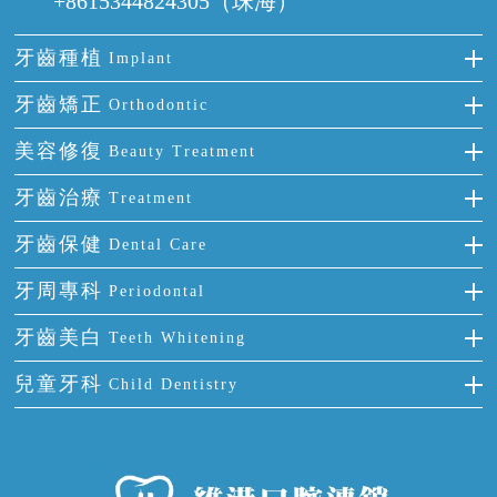
+8615344824305（珠海）
牙齒種植
Implant
種牙
牙齒矯正
Orthodontic
單顆牙缺失
隱形箍牙
美容修復
Beauty Treatment
門牙缺失
前牙反頜
全瓷牙
牙齒治療
Treatment
多顆牙缺失
牙齒擁擠
烤瓷牙
補牙
牙齒保健
Dental Care
半口缺失
牙齒前突
氟斑牙
智齒
正確刷牙
牙周專科
Periodontal
全口缺失
牙齒稀疏
四環素牙
根管治療
全國愛牙日
牙周炎
牙齒美白
Teeth Whitening
活動假牙
拔牙
預防牙病
牙齦出血
冷光美白
兒童牙科
Child Dentistry
牙貼面
牙痛
牙科通識
牙齦炎
洗牙
蛀牙防蛀
口腔潰瘍
口腔異味
牙周病
超聲波潔牙
窩溝封閉
牙齒鬆動
噴砂潔牙