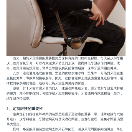
首先，預防牙冠磨損的重要措施是保持良好的口腔衛生習慣。每天至少刷牙兩
次，使用含氟牙膏，可以有效減少牙菌斑的形成，從而降低牙冠損傷的風險。此
外，使用牙線清潔牙縫，幫助去除難以觸及的食物殘渣，保障牙冠周圍的健康。
其次，注意避免過硬的食物。堅硬的食物例如冰塊、堅果等，可能對牙冠産生
直接的沖擊，導致其裂損或脫落。因此，在飲食選擇上應該盡量避免這類食物，選
擇軟質或易嚼的食品，這樣可以爲牙冠提供更好的保護。
最後，對于牙齒有磨牙習慣的人，建議夜間佩戴牙套。磨牙會對牙冠造成持續
的壓力，如不加以控制，可能導致牙冠磨損或變形。牙套能夠有效減輕這一壓力，
讓牙冠保持健康。
2、定期維護的重要性
定期進行口腔檢查和專業的清潔是維護牙冠健康的重要一環。通常建議每六個
月進行一次牙科檢查，牙醫能夠及時發現潛在問題，並進行處理，避免小問題演變
爲大隱患。
同時，專業的牙齒清洗能夠去除牙石和菌斑，減少牙冠周圍的細菌滋生，降低