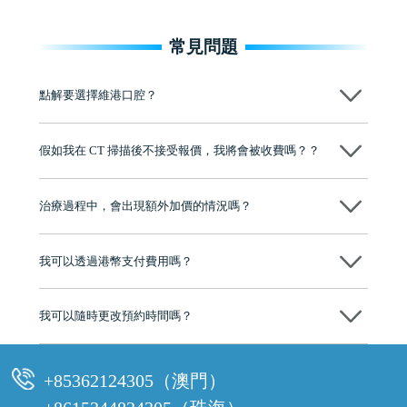
常見問題
點解要選擇維港口腔？
維港口腔踐行「醫道濟世」的大學校訓，各分院匯聚來自香港、內地的
博士碩士高資歷牙醫，十七年穩定開診。榮獲「2024香港企業領袖品
假如我在 CT 掃描後不接受報價，我將會被收費嗎？？
牌」、「2025香港企業領袖品牌」，是諾貝爾種植系統全球放心植牙中
心，香港新城電台與廣東衛視推薦品牌
不會！只要未開始實際服務之前，你不會被收取任何費用。
至今已服務超過三十個國家和地區的顧客，受到粵港澳大灣區及周邊城
市市民極高的口碑評價及信任推薦 珠海、深圳設有八大分院，香港亦設
治療過程中，會出現額外加價的情況嗎？
有咨詢及服務保障中心，有任何問題都可以隨時預約免費咨詢，讓人十
分放心
不會，治療前我們會詳細說明治療方案及對應的價錢，顧客同意並簽字
後，我們才會正式進行診療服務
我可以透過港幣支付費用嗎？
可以。維港口腔會按照當日匯率轉算收取費用，而匯率會及時告知客人
我可以隨時更改預約時間嗎？
可以，請盡早通過wechat或whatsapp聯絡我們，告知我們你原本預約的
時間及資料，並且重新預約的日期及時段
+85362124305（澳門）