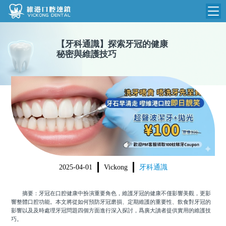
維港首頁
【
牙科通識
】
探索牙冠的健康
秘密與維護技巧
維港簡介
品牌介紹
收費標準
N
環境設備
收費總表
醫院新聞
醫生團隊
植牙收費
根管收費
門診時間
美學收費
2025-04-01
Vickong
牙科通識
就醫指引
常規收費
摘要：牙冠在口腔健康中扮演重要角色，維護牙冠的健康不僅影響美觀，更影
箍牙收費
響整體口腔功能。本文將從如何預防牙冠磨損、定期維護的重要性、飲食對牙冠的
影響以及及時處理牙冠問題四個方面進行深入探討，爲廣大讀者提供實用的維護技
巧。