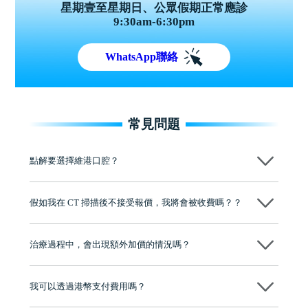
星期壹至星期日、公眾假期正常應診
9:30am-6:30pm
WhatsApp聯絡
常見問題
點解要選擇維港口腔？
維港口腔踐行「醫道濟世」的大學校訓，各分院匯聚來自香港、內地的
博士碩士高資歷牙醫，十七年穩定開診。榮獲「2024香港企業領袖品
假如我在 CT 掃描後不接受報價，我將會被收費嗎？？
牌」、「2025香港企業領袖品牌」，是諾貝爾種植系統全球放心植牙中
心，香港新城電台與廣東衛視推薦品牌
不會！只要未開始實際服務之前，你不會被收取任何費用。
至今已服務超過三十個國家和地區的顧客，受到粵港澳大灣區及周邊城
市市民極高的口碑評價及信任推薦 珠海、深圳設有八大分院，香港亦設
治療過程中，會出現額外加價的情況嗎？
有咨詢及服務保障中心，有任何問題都可以隨時預約免費咨詢，讓人十
分放心
不會，治療前我們會詳細說明治療方案及對應的價錢，顧客同意並簽字
後，我們才會正式進行診療服務
我可以透過港幣支付費用嗎？
可以。維港口腔會按照當日匯率轉算收取費用，而匯率會及時告知客人