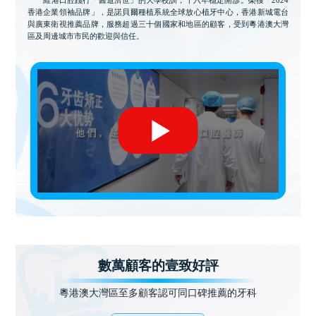
香港企業領袖品牌」，是諾貝爾種植系統全球放心植牙中心，香港新城電台
與廣東衛視推薦品牌，服務超過三十個國家和地區的顧客，受到粵港澳大灣
區及周邊城市市民的歡迎與信任。
數萬顧客的壹致好評
粵港澳大灣區至多顧客認可同口碑推薦的牙科