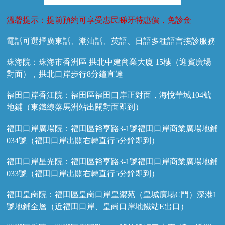
溫馨提示：提前預約可享受惠民睇牙特惠價，免診金
電話可選擇廣東話、潮汕話、英語、日語多種語言接診服務
珠海院：珠海市香洲區 拱北中建商業大廈 15樓（迎賓廣場
對面），拱北口岸步行8分鐘直達
福田口岸香江院：福田區福田口岸正對面，海悅華城104號
地鋪（東鐵線落馬洲站出關對面即到）
福田口岸廣場院：福田區裕亨路3-1號福田口岸商業廣場地鋪
034號（福田口岸出關右轉直行5分鐘即到）
福田口岸星光院：福田區裕亨路3-1號福田口岸商業廣場地鋪
033號（福田口岸出關右轉直行5分鐘即到）
福田皇崗院：福田區皇崗口岸皇禦苑（皇城廣場C門）深港1
號地鋪全層（近福田口岸、皇崗口岸地鐵站E出口）