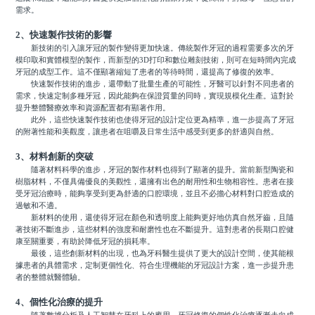
需求。
2、快速製作技術的影響
新技術的引入讓牙冠的製作變得更加快速。傳統製作牙冠的過程需要多次的牙
模印取和實體模型的製作，而新型的3D打印和數位雕刻技術，則可在短時間內完成
牙冠的成型工作。這不僅顯著縮短了患者的等待時間，還提高了修復的效率。
快速製作技術的進步，還帶動了批量生產的可能性，牙醫可以針對不同患者的
需求，快速定制多種牙冠，因此能夠在保證質量的同時，實現規模化生產。這對於
提升整體醫療效率和資源配置都有顯著作用。
此外，這些快速製作技術也使得牙冠的設計定位更為精準，進一步提高了牙冠
的附著性能和美觀度，讓患者在咀嚼及日常生活中感受到更多的舒適與自然。
3、材料創新的突破
隨著材料科學的進步，牙冠的製作材料也得到了顯著的提升。當前新型陶瓷和
樹脂材料，不僅具備優良的美觀性，還擁有出色的耐用性和生物相容性。患者在接
受牙冠治療時，能夠享受到更為舒適的口腔環境，並且不必擔心材料對口腔造成的
過敏和不適。
新材料的使用，還使得牙冠在顏色和透明度上能夠更好地仿真自然牙齒，且隨
著技術不斷進步，這些材料的強度和耐磨性也在不斷提升。這對患者的長期口腔健
康至關重要，有助於降低牙冠的損耗率。
最後，這些創新材料的出現，也為牙科醫生提供了更大的設計空間，使其能根
據患者的具體需求，定制更個性化、符合生理機能的牙冠設計方案，進一步提升患
者的整體就醫體驗。
4、個性化治療的提升