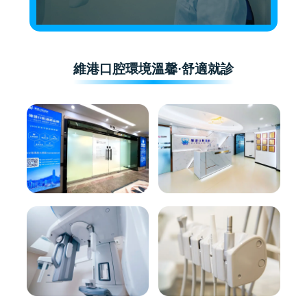
維港口腔環境溫馨·舒適就診