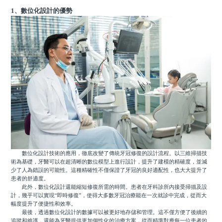
1、數位化設計的優勢
數位化設計技術的應用，徹底改變了傳統牙冠修復的設計流程。以三維掃描技
術為基礎，牙醫可以在超清晰的數位模型上進行設計，提升了建模的精確度，並減
少了人為錯誤的可能性。這種精確性不僅保證了牙冠的良好適配性，也大大提升了
患者的舒適度。
此外，數位化設計還能縮短修復所需的時間。患者在牙科診所內接受掃描及設
計，幾乎可以實現“即時修復”，使得大多數牙冠治療能在一次就診中完成，從而大
幅度提升了便捷性和效率。
最後，透過數位化設計的數據可以被更好地存儲和管理。這不僅方便了後續的
追蹤和維護，還能為牙醫提供更加個性化的治療方案，從而精準對應每一位患者的