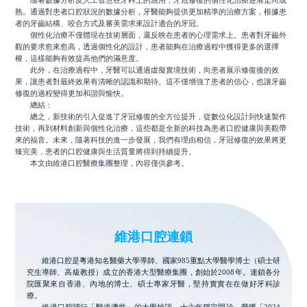
隨著數據分析及人工智慧在牙科上的應用，牙冠修復的個性化治療逐漸走向成
熟。通過對患者口腔狀況的數據分析，牙醫能夠提供更加精準的治療方案，根據患
者的牙齒結構、咬合方式及審美需求來設計適合的牙冠。
個性化治療不僅體現在技術層面，還反映在患者的心理需求上。患者對牙齒外
觀的要求愈來愈高，透過個性化的設計，患者能夠在治療過程中獲得更多的選擇
權，這樣能夠有效提高他們的滿意度。
此外，在治療過程中，牙醫可以通過虛擬實境技術，向患者展示修復後的效
果，讓患者對最終效果有清晰的認識和期待。這不僅增強了患者的信心，也讓牙齒
修復的過程變得更加和諧與愉快。
總結：
總之，新技術的引入促進了牙冠修復的全方位提升，從數位化設計到快速製作
技術，再到材料創新與個性化治療，這些都是全新的科技為患者口腔健康與美觀帶
來的福音。未來，隨著科技的進一步發展，我們有理由相信，牙冠修復的效果將更
臻完美，患者的口腔健康與生活質量將得到持續提升。
本文由維港口腔醫療集團整理，內容僅供參考。
維港口腔連鎖
維港口腔是粵港知名醫藥大學導師、國家985重點大學醫學博士（碩士研
究生導師、高級教授）成立的香港大型醫療集團，創始於2008年。連鎖各分
院匯聚來自香港、內地的博士、碩士專家牙醫，堅持實實在在做好牙科診
療。
維港口腔踐行「醫道濟世」的大學校訓，十六年穩定開診。榮獲「2024