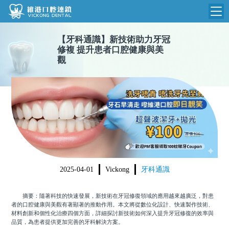
【
牙科通識
】
新技術助力牙冠
維港首頁
修複 提升患者口腔健康與美
觀
維港簡介
品牌介紹
收費標準
N
環境設備
收費總表
醫院新聞
醫生團隊
植牙收費
根管收費
門診時間
美學收費
2025-04-01
Vickong
牙科通識
就醫指引
常規收費
摘要：隨著科技的快速發展，新技術在牙冠修復領域的應用越來越廣泛，對患
箍牙收費
者的口腔健康與美觀有著顯著的推動作用。本文將從數位化設計、快速製作技術、
材料創新和個性化治療四個方面，詳細探討新技術如何深入提升牙冠修復的效率與
品質，為患者提供更加完善的牙科解決方案。