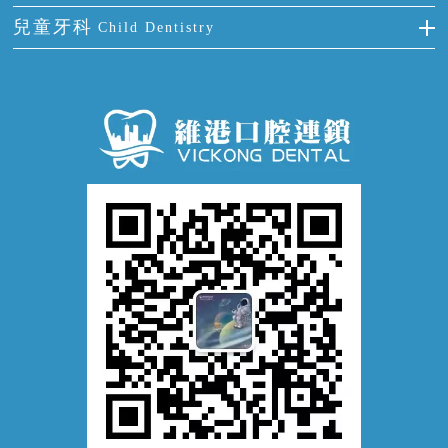
拔牙
預防牙病
牙齦出血
冷光美白
兒童牙科
Child Dentistry
牙貼面
牙痛
牙科通識
牙齦炎
洗牙
蛀牙防蛀
口腔潰瘍
口腔異味
牙周病
超聲波潔牙
窩溝封閉
牙齒鬆動
噴砂潔牙
兒童正畸
牙齦萎縮
牙結石
牙外傷
牙菌斑
換牙護理
兒牙診療