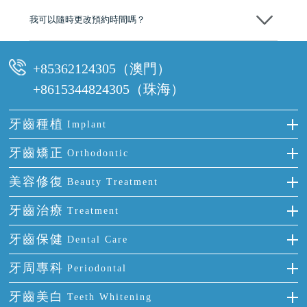
我可以隨時更改預約時間嗎？
可以，請盡早通過wechat或whatsapp聯絡我們，告知我們你原本預約的
時間及資料，並且重新預約的日期及時段
+85362124305（澳門）
+8615344824305（珠海）
牙齒種植
Implant
種牙
牙齒矯正
Orthodontic
單顆牙缺失
隱形箍牙
美容修復
Beauty Treatment
門牙缺失
前牙反頜
全瓷牙
牙齒治療
Treatment
多顆牙缺失
牙齒擁擠
烤瓷牙
補牙
牙齒保健
Dental Care
半口缺失
牙齒前突
氟斑牙
智齒
正確刷牙
牙周專科
Periodontal
全口缺失
牙齒稀疏
四環素牙
根管治療
全國愛牙日
牙周炎
牙齒美白
Teeth Whitening
活動假牙