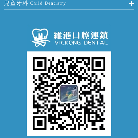
冷光美白
兒童牙科
Child Dentistry
牙貼面
牙痛
牙科通識
牙齦炎
洗牙
蛀牙防蛀
口腔潰瘍
口腔異味
牙周病
超聲波潔牙
窩溝封閉
牙齒鬆動
噴砂潔牙
兒童正畸
牙齦萎縮
牙結石
牙外傷
牙菌斑
換牙護理
兒牙診療