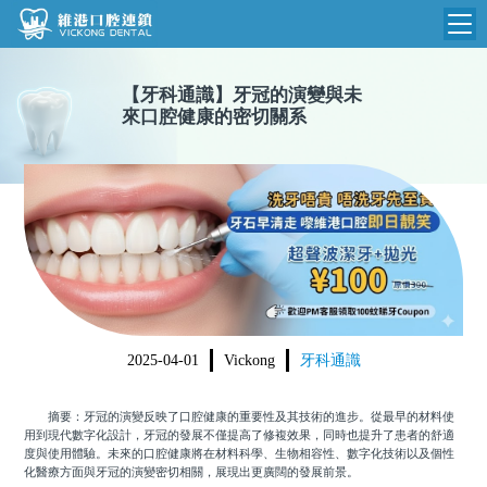
維港首頁
【
牙科通識
】
牙冠的演變與未
來口腔健康的密切關系
維港簡介
品牌介紹
收費標準
N
環境設備
收費總表
醫院新聞
醫生團隊
植牙收費
根管收費
門診時間
美學收費
2025-04-01
Vickong
牙科通識
就醫指引
常規收費
摘要：牙冠的演變反映了口腔健康的重要性及其技術的進步。從最早的材料使
箍牙收費
用到現代數字化設計，牙冠的發展不僅提高了修複效果，同時也提升了患者的舒適
度與使用體驗。未來的口腔健康將在材料科學、生物相容性、數字化技術以及個性
化醫療方面與牙冠的演變密切相關，展現出更廣闊的發展前景。