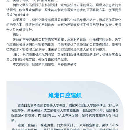
冠，突破了傳統“一刀切”的修複模式。
個性化醫療不僅限于材料與設計，還包括治療方案的優化。通過分析患者的生
活習慣、飲食及遺傳因素，醫生能夠制定出最適合患者的牙冠修複方案，從而提升
長遠的口腔健康。
前景展望中，個性化醫療將與基因組學和生物信息學相結合，形成更加系統化
的治療方案。隨著技術的不斷進步，未來的牙冠修複將不僅是形態上的改變，更是
全方位的健康提升。
總結：
牙冠的演變與未來口腔健康緊密相關，通過材料創新、生物相容性提升、數字
化技術的發展與個性化醫療的推進，爲患者提供了更優質的口腔修複體驗。隨著科
技的進步和醫療理念的演變，未來的口腔健康將迎來更大的改善與提升。
因此，我們應重視牙冠的演變，加深對口腔健康重要性的理解，積極尋求適合
自己的口腔修複方案，確保牙齒的持久健康。
本文由維港口腔醫療集團整理，內容僅供參考
維港口腔連鎖
維港口腔是粵港知名醫藥大學導師、國家985重點大學醫學博士（碩士研
究生導師、高級教授）成立的香港大型醫療集團，創始於2008年。連鎖各分
院匯聚來自香港、內地的博士、碩士專家牙醫，堅持實實在在做好牙科診
療。
維港口腔踐行「醫道濟世」的大學校訓，十六年穩定開診。榮獲「2024
香港企業領袖品牌」，是諾貝爾種植系統全球放心植牙中心，香港新城電台