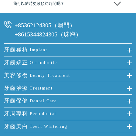
我可以隨時更改預約時間嗎？
可以，請盡早通過wechat或whatsapp聯絡我們，告知我們你原本預約的
時間及資料，並且重新預約的日期及時段
+85362124305（澳門）
+8615344824305（珠海）
牙齒種植
Implant
種牙
牙齒矯正
Orthodontic
單顆牙缺失
隱形箍牙
美容修復
Beauty Treatment
門牙缺失
前牙反頜
全瓷牙
牙齒治療
Treatment
多顆牙缺失
牙齒擁擠
烤瓷牙
補牙
牙齒保健
Dental Care
半口缺失
牙齒前突
氟斑牙
智齒
正確刷牙
牙周專科
Periodontal
全口缺失
牙齒稀疏
四環素牙
根管治療
全國愛牙日
牙周炎
牙齒美白
Teeth Whitening
活動假牙
拔牙
預防牙病
牙齦出血