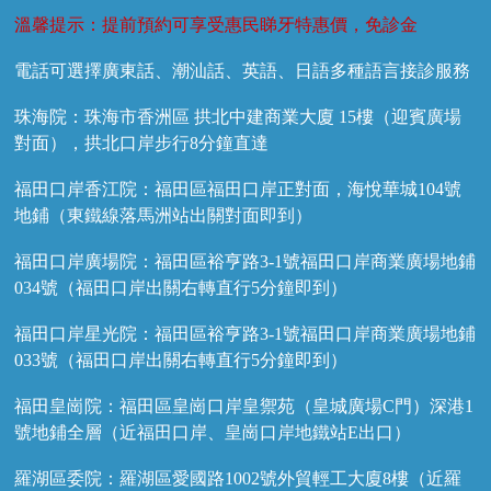
溫馨提示：提前預約可享受惠民睇牙特惠價，免診金
電話可選擇廣東話、潮汕話、英語、日語多種語言接診服務
珠海院：珠海市香洲區 拱北中建商業大廈 15樓（迎賓廣場
對面），拱北口岸步行8分鐘直達
福田口岸香江院：福田區福田口岸正對面，海悅華城104號
地鋪（東鐵線落馬洲站出關對面即到）
福田口岸廣場院：福田區裕亨路3-1號福田口岸商業廣場地鋪
034號（福田口岸出關右轉直行5分鐘即到）
福田口岸星光院：福田區裕亨路3-1號福田口岸商業廣場地鋪
033號（福田口岸出關右轉直行5分鐘即到）
福田皇崗院：福田區皇崗口岸皇禦苑（皇城廣場C門）深港1
號地鋪全層（近福田口岸、皇崗口岸地鐵站E出口）
羅湖區委院：羅湖區愛國路1002號外貿輕工大廈8樓（近羅