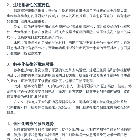
2、生物相容性的重要性
隨著隱私醫學的推進，牙冠的生物相容性逐漸成爲口腔修複的重要考量因素。
生物相容性良好的牙冠能有效減少口腔內的不良反應，促進愈合及恢複。這對患者
的整體口腔健康至關重要。
例如，目前已廣泛使用的钛金屬牙冠和氟化樹脂牙冠，都具備較好的生物相容
性，大大降低了患者在修複後出現炎症或排斥反應的風險。這不僅提高了修複的成
功率，也爲恢複口腔功能提供了保障。
未來，實施個性化定制的生物材料，有助于實現更高水平的生物相容性。通過
對患者基因組信息的分析，牙醫能夠選擇或設計出更適合患者的牙冠材料，從而提
升整體的口腔健康效果。
3、數字化技術的飛速發展
數字化技術的普及改變了牙冠的制造和安裝過程。通過三維掃描和計算機輔助
設計，牙醫能夠更准確地獲取患者的口腔數據，從而制作出與患者牙齒匹配度更高
的牙冠。這不僅提高了修複的精准度，也縮短了治療周期。
此外，數字化印模和3D打印技術的引入，使得牙冠的制作更加高效、便捷。傳
統的制作過程通常需要多個就診，而數字化方式則可以在更短的時間內完成，從而
提高患者的便利性和舒適度。
在未來，隨著人工智能與機器學習的結合，可能出現更加智能化的設計系統，
能夠根據不同口腔條件自動優化牙冠的設計，使口腔修複走向個性化與精准化的新
篇章。
4、個性化醫療的發展趨勢
個性化醫療在牙科領域的興起，促使牙冠的設計和制作愈加符合患者的獨特需
求。依托大數據和患者的具體情況，醫生能夠爲每一位患者量身定做最合適的牙