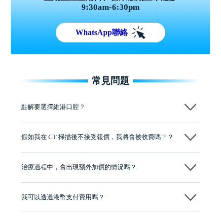
9:30am-6:30pm
WhatsApp聯絡
常見問題
點解要選擇維港口腔？
維港口腔踐行「醫道濟世」的大學校訓，各分院匯聚來自香港、內地的
博士碩士高資歷牙醫，十七年穩定開診。榮獲「2024香港企業領袖品
假如我在 CT 掃描後不接受報價，我將會被收費嗎？？
牌」、「2025香港企業領袖品牌」，是諾貝爾種植系統全球放心植牙中
心，香港新城電台與廣東衛視推薦品牌
不會！只要未開始實際服務之前，你不會被收取任何費用。
至今已服務超過三十個國家和地區的顧客，受到粵港澳大灣區及周邊城
市市民極高的口碑評價及信任推薦 珠海、深圳設有八大分院，香港亦設
治療過程中，會出現額外加價的情況嗎？
有咨詢及服務保障中心，有任何問題都可以隨時預約免費咨詢，讓人十
分放心
不會，治療前我們會詳細說明治療方案及對應的價錢，顧客同意並簽字
後，我們才會正式進行診療服務
我可以透過港幣支付費用嗎？
可以。維港口腔會按照當日匯率轉算收取費用，而匯率會及時告知客人