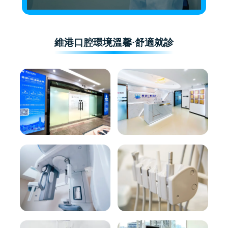
維港口腔環境溫馨·舒適就診