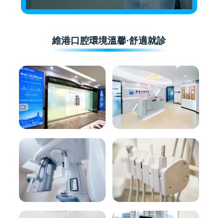
維港口腔環境溫馨·舒適就診