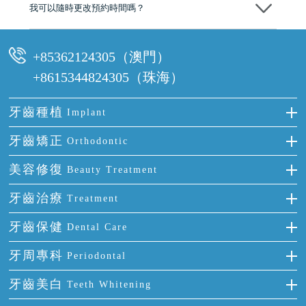
我可以隨時更改預約時間嗎？
可以，請盡早通過wechat或whatsapp聯絡我們，告知我們你原本預約的
時間及資料，並且重新預約的日期及時段
+85362124305（澳門）
+8615344824305（珠海）
牙齒種植
Implant
種牙
牙齒矯正
Orthodontic
單顆牙缺失
隱形箍牙
美容修復
Beauty Treatment
門牙缺失
前牙反頜
全瓷牙
牙齒治療
Treatment
多顆牙缺失
牙齒擁擠
烤瓷牙
補牙
牙齒保健
Dental Care
半口缺失
牙齒前突
氟斑牙
智齒
正確刷牙
牙周專科
Periodontal
全口缺失
牙齒稀疏
四環素牙
根管治療
全國愛牙日
牙周炎
牙齒美白
Teeth Whitening
活動假牙
拔牙
預防牙病
牙齦出血