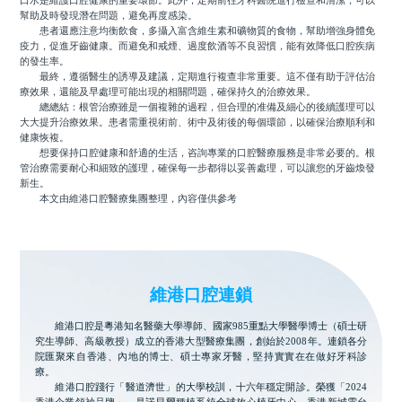
口水是維護口腔健康的重要環節。此外，定期前往牙科醫院進行檢查和清潔，可以
幫助及時發現潛在問題，避免再度感染。
患者還應注意均衡飲食，多攝入富含維生素和礦物質的食物，幫助增強身體免
疫力，促進牙齒健康。而避免和戒煙、過度飲酒等不良習慣，能有效降低口腔疾病
的發生率。
最終，遵循醫生的誘導及建議，定期進行複查非常重要。這不僅有助于評估治
療效果，還能及早處理可能出現的相關問題，確保持久的治療效果。
總總結：根管治療雖是一個複雜的過程，但合理的准備及細心的後續護理可以
大大提升治療效果。患者需重視術前、術中及術後的每個環節，以確保治療順利和
健康恢複。
想要保持口腔健康和舒適的生活，咨詢專業的口腔醫療服務是非常必要的。根
管治療需要耐心和細致的護理，確保每一步都得以妥善處理，可以讓您的牙齒煥發
新生。
本文由維港口腔醫療集團整理，內容僅供參考
維港口腔連鎖
維港口腔是粵港知名醫藥大學導師、國家985重點大學醫學博士（碩士研
究生導師、高級教授）成立的香港大型醫療集團，創始於2008年。連鎖各分
院匯聚來自香港、內地的博士、碩士專家牙醫，堅持實實在在做好牙科診
療。
維港口腔踐行「醫道濟世」的大學校訓，十六年穩定開診。榮獲「2024
香港企業領袖品牌」，是諾貝爾種植系統全球放心植牙中心，香港新城電台