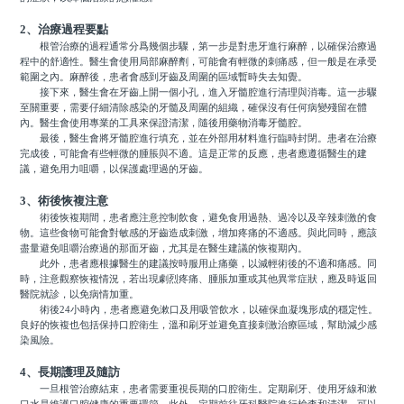
2、治療過程要點
根管治療的過程通常分爲幾個步驟，第一步是對患牙進行麻醉，以確保治療過
程中的舒適性。醫生會使用局部麻醉劑，可能會有輕微的刺痛感，但一般是在承受
範圍之內。麻醉後，患者會感到牙齒及周圍的區域暫時失去知覺。
接下來，醫生會在牙齒上開一個小孔，進入牙髓腔進行清理與消毒。這一步驟
至關重要，需要仔細清除感染的牙髓及周圍的組織，確保沒有任何病變殘留在體
內。醫生會使用專業的工具來保證清潔，隨後用藥物消毒牙髓腔。
最後，醫生會將牙髓腔進行填充，並在外部用材料進行臨時封閉。患者在治療
完成後，可能會有些輕微的腫脹與不適。這是正常的反應，患者應遵循醫生的建
議，避免用力咀嚼，以保護處理過的牙齒。
3、術後恢複注意
術後恢複期間，患者應注意控制飲食，避免食用過熱、過冷以及辛辣刺激的食
物。這些食物可能會對敏感的牙齒造成刺激，增加疼痛的不適感。與此同時，應該
盡量避免咀嚼治療過的那面牙齒，尤其是在醫生建議的恢複期內。
此外，患者應根據醫生的建議按時服用止痛藥，以減輕術後的不適和痛感。同
時，注意觀察恢複情況，若出現劇烈疼痛、腫脹加重或其他異常症狀，應及時返回
醫院就診，以免病情加重。
術後24小時內，患者應避免漱口及用吸管飲水，以確保血凝塊形成的穩定性。
良好的恢複也包括保持口腔衛生，溫和刷牙並避免直接刺激治療區域，幫助減少感
染風險。
4、長期護理及隨訪
一旦根管治療結束，患者需要重視長期的口腔衛生。定期刷牙、使用牙線和漱