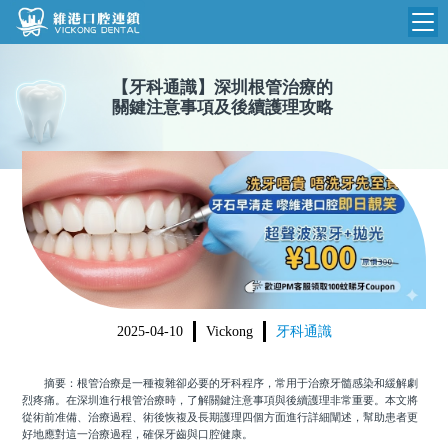
維港首頁
【
牙科通識
】
深圳根管治療的
關鍵注意事項及後續護理攻略
維港簡介
品牌介紹
收費標準
N
環境設備
收費總表
醫院新聞
醫生團隊
植牙收費
根管收費
門診時間
美學收費
2025-04-10
Vickong
牙科通識
就醫指引
常規收費
摘要：根管治療是一種複雜卻必要的牙科程序，常用于治療牙髓感染和緩解劇
箍牙收費
烈疼痛。在深圳進行根管治療時，了解關鍵注意事項與後續護理非常重要。本文將
從術前准備、治療過程、術後恢複及長期護理四個方面進行詳細闡述，幫助患者更
好地應對這一治療過程，確保牙齒與口腔健康。