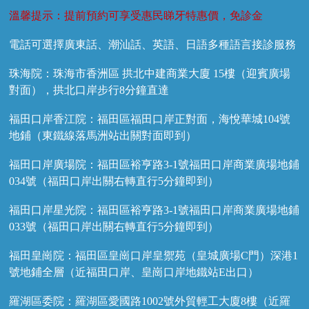
溫馨提示：提前預約可享受惠民睇牙特惠價，免診金
電話可選擇廣東話、潮汕話、英語、日語多種語言接診服務
珠海院：珠海市香洲區 拱北中建商業大廈 15樓（迎賓廣場
對面），拱北口岸步行8分鐘直達
福田口岸香江院：福田區福田口岸正對面，海悅華城104號
地鋪（東鐵線落馬洲站出關對面即到）
福田口岸廣場院：福田區裕亨路3-1號福田口岸商業廣場地鋪
034號（福田口岸出關右轉直行5分鐘即到）
福田口岸星光院：福田區裕亨路3-1號福田口岸商業廣場地鋪
033號（福田口岸出關右轉直行5分鐘即到）
福田皇崗院：福田區皇崗口岸皇禦苑（皇城廣場C門）深港1
號地鋪全層（近福田口岸、皇崗口岸地鐵站E出口）
羅湖區委院：羅湖區愛國路1002號外貿輕工大廈8樓（近羅