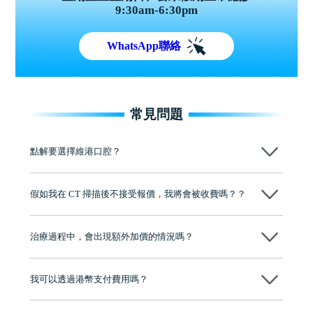
9:30am-6:30pm
WhatsApp聯絡
常見問題
點解要選擇維港口腔？
維港口腔踐行「醫道濟世」的大學校訓，各分院匯聚來自香港、內地的
博士碩士高資歷牙醫，十七年穩定開診。榮獲「2024香港企業領袖品
假如我在 CT 掃描後不接受報價，我將會被收費嗎？？
牌」、「2025香港企業領袖品牌」，是諾貝爾種植系統全球放心植牙中
心，香港新城電台與廣東衛視推薦品牌
不會！只要未開始實際服務之前，你不會被收取任何費用。
至今已服務超過三十個國家和地區的顧客，受到粵港澳大灣區及周邊城
市市民極高的口碑評價及信任推薦 珠海、深圳設有八大分院，香港亦設
治療過程中，會出現額外加價的情況嗎？
有咨詢及服務保障中心，有任何問題都可以隨時預約免費咨詢，讓人十
分放心
不會，治療前我們會詳細說明治療方案及對應的價錢，顧客同意並簽字
後，我們才會正式進行診療服務
我可以透過港幣支付費用嗎？
可以。維港口腔會按照當日匯率轉算收取費用，而匯率會及時告知客人