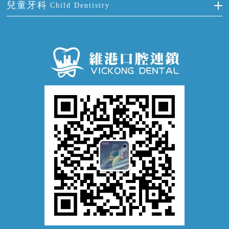
冷光美白
兒童牙科
Child Dentistry
牙貼面
牙痛
牙科通識
牙齦炎
洗牙
蛀牙防蛀
口腔潰瘍
口腔異味
牙周病
超聲波潔牙
窩溝封閉
牙齒鬆動
噴砂潔牙
兒童正畸
牙齦萎縮
牙結石
牙外傷
牙菌斑
換牙護理
兒牙診療