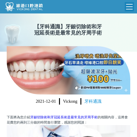
維港首頁
【
牙科通識
】
牙龈切除術和牙
冠延長術是最常見的牙周手術
維港簡介
品牌介紹
收費標準
N
環境設備
收費總表
醫院新聞
醫生團隊
植牙收費
根管收費
門診時間
美學收費
2021-12-01
Vickong
牙科通識
就醫指引
常規收費
下面將為您介紹
牙龈切除術和牙冠延長術是最常見的牙周手術
的相關內容，這將會
箍牙收費
花費您約兩到三分鐘的時間進行瀏覽，感謝您的閱讀：