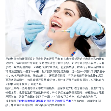
牙龈切除術和牙冠延長術是最常見的牙周手術 有些患者希望通過治療讓自己的牙齒
更漂亮，這時在關注牙齒的 同時也要注意牙龈的形態。如果牙龈形態不規整，沒有
形成一條漂亮 的曲線，牙齒也很難非常漂亮。有必要的話，在進行牙齒美容前醫生
可 能會建議做一個牙周手術，對牙龈的形態進行調整，這一類手術稱爲牙 周美容手
術，包括牙龈切除術、牙龈成形術、牙冠延長術等。有的患者服用藥物或其他原因
而導致牙龈增生，如果經過牙周基 礎治療，增生的牙龈不能恢複原狀，也可以進行
牙龈切除術來恢複牙 龈的外形。
臨床上常有一些外傷等原因導致牙齒斷裂，最深的地方斷 在牙龈下面，在進行牙冠
修複之前，也需要進行牙冠延長手術，手術 的目的是暴露出斷端，修複醫生才能將
牙冠做好。這類手術既有美觀 的作用，也有恢複正常功能、保證健康的作用。
以上就是
牙龈切除術和牙冠延長術是最常見的牙周手術
的所有內容，感謝您的閱
讀，如果還有其他疑問，歡迎咨詢我們的專業醫生。