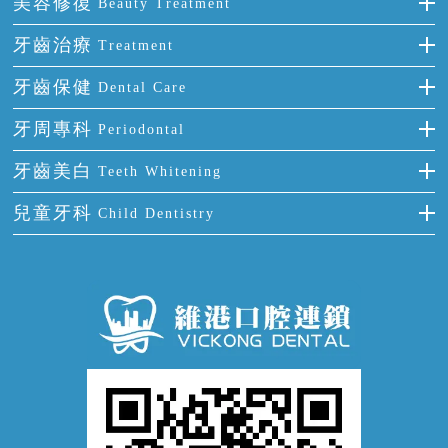
美容修復
Beauty Treatment
門牙缺失
前牙反頜
全瓷牙
牙齒治療
Treatment
多顆牙缺失
牙齒擁擠
烤瓷牙
補牙
牙齒保健
Dental Care
半口缺失
牙齒前突
氟斑牙
智齒
正確刷牙
牙周專科
Periodontal
全口缺失
牙齒稀疏
四環素牙
根管治療
全國愛牙日
牙周炎
牙齒美白
Teeth Whitening
活動假牙
拔牙
預防牙病
牙齦出血
冷光美白
兒童牙科
Child Dentistry
牙貼面
牙痛
牙科通識
牙齦炎
洗牙
蛀牙防蛀
口腔潰瘍
口腔異味
牙周病
超聲波潔牙
窩溝封閉
牙齒鬆動
噴砂潔牙
兒童正畸
牙齦萎縮
牙結石
牙外傷
牙菌斑
換牙護理
兒牙診療