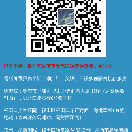
溫馨提示：提前預約可享受惠民睇牙特惠價，免診金
電話可選擇廣東話、潮汕話、英語、日語多種語言接診服務
珠海院：珠海市香洲區 拱北中建商業大廈 15樓（迎賓廣場
對面），拱北口岸步行8分鐘直達
福田口岸香江院：福田區福田口岸正對面，海悅華城104號
地鋪（東鐵線落馬洲站出關對面即到）
福田口岸廣場院：福田區裕亨路3-1號福田口岸商業廣場地鋪