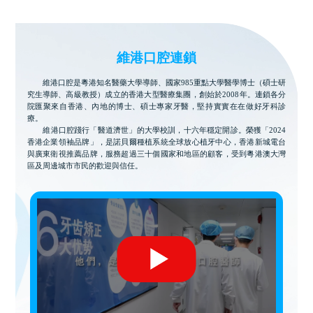
維港口腔連鎖
維港口腔是粵港知名醫藥大學導師、國家985重點大學醫學博士（碩士研
究生導師、高級教授）成立的香港大型醫療集團，創始於2008年。連鎖各分
院匯聚來自香港、內地的博士、碩士專家牙醫，堅持實實在在做好牙科診
療。
維港口腔踐行「醫道濟世」的大學校訓，十六年穩定開診。榮獲「2024
香港企業領袖品牌」，是諾貝爾種植系統全球放心植牙中心，香港新城電台
與廣東衛視推薦品牌，服務超過三十個國家和地區的顧客，受到粵港澳大灣
區及周邊城市市民的歡迎與信任。