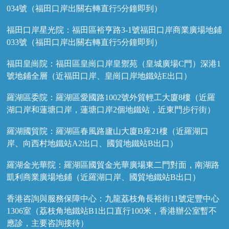
034號（福田口岸出關右轉直行5分鐘即到）
福田口岸星光院：福田區裕亨路3-1號福田口岸商業廣場地鋪
033號（福田口岸出關右轉直行5分鐘即到）
福田皇崗院：福田區皇崗口岸皇禦苑（皇城廣場C門）深港1
號地鋪全層（近福田口岸、皇崗口岸地鐵站E出口）
羅湖區委院：羅湖區愛國路1002號外貿輕工大廈8樓（近羅
湖口岸和蓮塘口岸，蓮塘口岸2個地鐵站，近東門步行街）
羅湖國貿院：羅湖區春風路廬山大廈B座21樓（近羅湖口
岸、向西村地鐵站A2出口、國貿地鐵站B出口）
羅湖金光華院：羅湖區國貿金光華廣場東二門對面，南湖路
凱利商業廣場地鋪（近羅湖口岸、國貿地鐵站B出口）
香港咨詢與服務保障中心：九龍荔枝角長裕街11號定豐中心
1306室（荔枝角地鐵站B1出口直行100米，香港辦公室暫不
應診，主要咨詢接待）