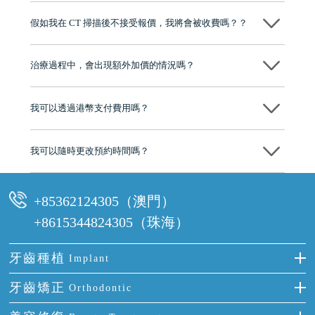
博士碩士高資歷牙醫，十七年穩定開診。榮獲「2024香港企業領袖品
假如我在 CT 掃描後不接受報價，我將會被收費嗎？？
牌」、「2025香港企業領袖品牌」，是諾貝爾種植系統全球放心植牙中
心，香港新城電台與廣東衛視推薦品牌
不會！只要未開始實際服務之前，你不會被收取任何費用。
至今已服務超過三十個國家和地區的顧客，受到粵港澳大灣區及周邊城
市市民極高的口碑評價及信任推薦 珠海、深圳設有八大分院，香港亦設
治療過程中，會出現額外加價的情況嗎？
有咨詢及服務保障中心，有任何問題都可以隨時預約免費咨詢，讓人十
分放心
不會，治療前我們會詳細說明治療方案及對應的價錢，顧客同意並簽字
後，我們才會正式進行診療服務
我可以透過港幣支付費用嗎？
可以。維港口腔會按照當日匯率轉算收取費用，而匯率會及時告知客人
我可以隨時更改預約時間嗎？
可以，請盡早通過wechat或whatsapp聯絡我們，告知我們你原本預約的
時間及資料，並且重新預約的日期及時段
+85362124305（澳門）
+8615344824305（珠海）
牙齒種植
Implant
種牙
牙齒矯正
Orthodontic
單顆牙缺失
隱形箍牙