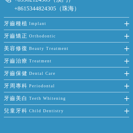
+8615344824305（珠海）
牙齒種植
Implant
種牙
牙齒矯正
Orthodontic
單顆牙缺失
隱形箍牙
美容修復
Beauty Treatment
門牙缺失
前牙反頜
全瓷牙
牙齒治療
Treatment
多顆牙缺失
牙齒擁擠
烤瓷牙
補牙
牙齒保健
Dental Care
半口缺失
牙齒前突
氟斑牙
智齒
正確刷牙
牙周專科
Periodontal
全口缺失
牙齒稀疏
四環素牙
根管治療
全國愛牙日
牙周炎
牙齒美白
Teeth Whitening
活動假牙
拔牙
預防牙病
牙齦出血
冷光美白
兒童牙科
Child Dentistry
牙貼面
牙痛
牙科通識
牙齦炎
洗牙
蛀牙防蛀
口腔潰瘍
口腔異味
牙周病
超聲波潔牙
窩溝封閉