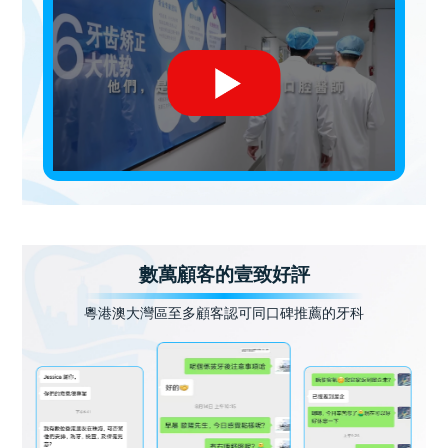
數萬顧客的壹致好評
粵港澳大灣區至多顧客認可同口碑推薦的牙科