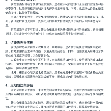
術前准備對種植牙的成功至關重要。患者在手術前需進行全面的口腔檢查和影
像學評估，以確保種植的區域具備良好的骨量和骨質。同時，也要評估身體的整體
健康狀況，以降低手術風險。
患者在手術前幾天，應避免抽煙和飲酒，因爲這些習慣可能影響術後愈合。此
外，合理的飲食也是關鍵，提供充足的營養支持能夠提高手術的安全性和愈合速
度。
術前溝通同樣不可忽視，醫生會根據患者的具體情況進行詳細解說，解答相關
疑問，並制定個性化的治療計劃，確保患者的期望與實際情況相符。
3、術後護理與恢複
術後護理是確保種植牙成功的另一重要環節。患者在手術後需遵循醫生的建
議，按時服用抗生素和消炎藥，以避免感染的發生。同時，也應該避免用種植牙的
部位進行過度的咀嚼，以免影響愈合。
口腔衛生在術後恢複中不可忽視，患者應保持口腔清潔，使用溫和的漱口水進
行漱口，避免刺激性食物，以降低細菌滋生的風險。定期的複查有助于醫生監控愈
合情況，隨時調整治療方案。
此外，術後的心理調適也相當重要。患者在經曆手術的過程中可能會産生焦慮
情緒，與醫生直接溝通能夠幫助緩解不安，形成良好的術後恢複心態。
4、定期隨訪與評估
在完成種植牙手術後，患者應定期與醫生進行隨訪。定期評估種植體的穩定性
及周圍組織的健康狀況，可以及時發現並處理潛在問題，從而保證種植牙的長期成
功。
醫生會根據每次隨訪的情況，調整護理建議與檢查頻率。患者應保持一貫的良
好口腔衛生和健康生活方式，使種植牙適應周圍的口腔環境，延長其使用壽命。