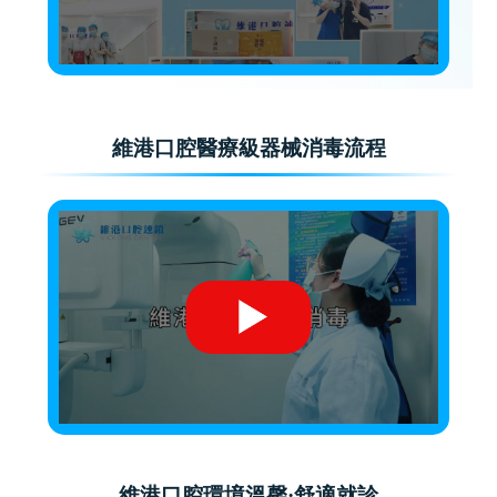
維港口腔醫療級器械消毒流程
維港口腔環境溫馨·舒適就診