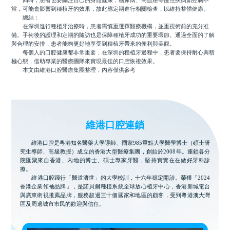
同時，患者也要關注自己的身體健康，糖尿病、高血壓等慢性疾病如控制不
當，可能會影響到種植牙的效果，故此應定期進行相關檢查，以維持整體健康。
總結：
在深圳進行種植牙治療時，患者需慎重選擇醫療機構，並重視術前的充分准
備。手術後的護理和定期的隨訪也是保障種植牙成功的重要環節。通過全面的了解
與合理的安排，患者能夠更好地享受到種植牙帶來的便利與美觀。
每個人的口腔健康都非常重要，在深圳的種植牙過程中，患者要保持耐心與積
極心態，借助專業的醫療團隊來實現最佳的口腔恢複效果。
本文由維港口腔醫療集團整理，內容僅供參考
維港口腔連鎖
維港口腔是粵港知名醫藥大學導師、國家985重點大學醫學博士（碩士研
究生導師、高級教授）成立的香港大型醫療集團，創始於2008年。連鎖各分
院匯聚來自香港、內地的博士、碩士專家牙醫，堅持實實在在做好牙科診
療。
維港口腔踐行「醫道濟世」的大學校訓，十六年穩定開診。榮獲「2024
香港企業領袖品牌」，是諾貝爾種植系統全球放心植牙中心，香港新城電台
與廣東衛視推薦品牌，服務超過三十個國家和地區的顧客，受到粵港澳大灣
區及周邊城市市民的歡迎與信任。