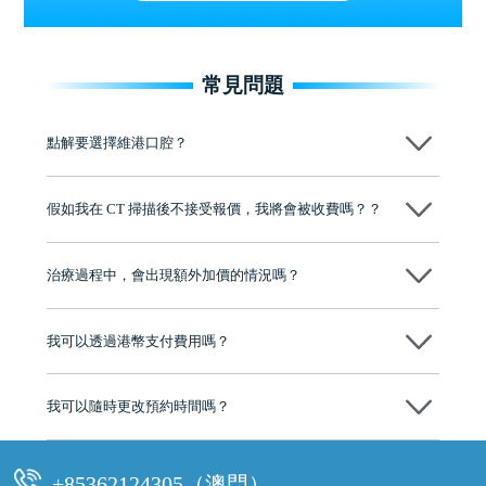
常見問題
點解要選擇維港口腔？
維港口腔踐行「醫道濟世」的大學校訓，各分院匯聚來自香港、內地的
博士碩士高資歷牙醫，十七年穩定開診。榮獲「2024香港企業領袖品
假如我在 CT 掃描後不接受報價，我將會被收費嗎？？
牌」、「2025香港企業領袖品牌」，是諾貝爾種植系統全球放心植牙中
心，香港新城電台與廣東衛視推薦品牌
不會！只要未開始實際服務之前，你不會被收取任何費用。
至今已服務超過三十個國家和地區的顧客，受到粵港澳大灣區及周邊城
市市民極高的口碑評價及信任推薦 珠海、深圳設有八大分院，香港亦設
治療過程中，會出現額外加價的情況嗎？
有咨詢及服務保障中心，有任何問題都可以隨時預約免費咨詢，讓人十
分放心
不會，治療前我們會詳細說明治療方案及對應的價錢，顧客同意並簽字
後，我們才會正式進行診療服務
我可以透過港幣支付費用嗎？
可以。維港口腔會按照當日匯率轉算收取費用，而匯率會及時告知客人
我可以隨時更改預約時間嗎？
可以，請盡早通過wechat或whatsapp聯絡我們，告知我們你原本預約的
時間及資料，並且重新預約的日期及時段
+85362124305（澳門）