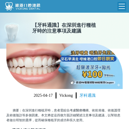
維港首頁
【
牙科通識
】
在深圳進行種植
牙時的注意事項及建議
維港簡介
品牌介紹
收費標準
N
環境設備
收費總表
醫院新聞
醫生團隊
植牙收費
根管收費
門診時間
美學收費
2025-04-17
Vickong
牙科通識
就醫指引
常規收費
摘要：在深圳進行種植牙時，患者需綜合考慮醫療機構、術前准備、術後護理
箍牙收費
及術後隨訪等多個因素。本文將從這四個方面詳細闡述注意事項及建議，以幫助患
者做出明智的選擇，從而確保種植牙的成功和長久使用。