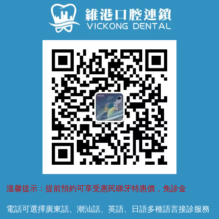
牙齒鬆動
噴砂潔牙
兒童正畸
牙齦萎縮
牙結石
牙外傷
牙菌斑
換牙護理
兒牙診療
溫馨提示：提前預約可享受惠民睇牙特惠價，免診金
電話可選擇廣東話、潮汕話、英語、日語多種語言接診服務