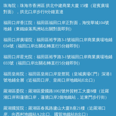
珠海院：珠海市香洲區 拱北中建商業大廈 15樓（迎賓廣場
對面），拱北口岸步行8分鐘直達
福田口岸香江院：福田區福田口岸正對面，海悅華城104號
地鋪（東鐵線落馬洲站出關對面即到）
福田口岸廣場院：福田區裕亨路3-1號福田口岸商業廣場地鋪
034號（福田口岸出關右轉直行5分鐘即到）
福田口岸星光院：福田區裕亨路3-1號福田口岸商業廣場地鋪
033號（福田口岸出關右轉直行5分鐘即到）
福田皇崗院：福田區皇崗口岸皇禦苑（皇城廣場C門）深港1
號地鋪全層（近福田口岸、皇崗口岸地鐵站E出口）
羅湖區委院：羅湖區愛國路1002號外貿輕工大廈8樓（近羅
湖口岸和蓮塘口岸，蓮塘口岸2個地鐵站，近東門步行街）
羅湖國貿院：羅湖區春風路廬山大廈B座21樓（近羅湖口
岸、向西村地鐵站A2出口、國貿地鐵站B出口）