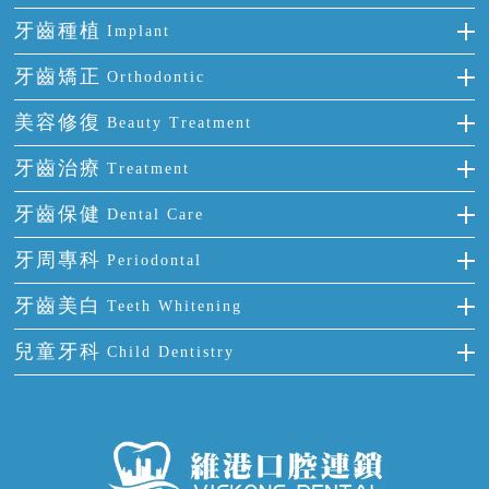
牙齒種植
Implant
種牙
牙齒矯正
Orthodontic
單顆牙缺失
隱形箍牙
美容修復
Beauty Treatment
門牙缺失
前牙反頜
全瓷牙
牙齒治療
Treatment
多顆牙缺失
牙齒擁擠
烤瓷牙
補牙
牙齒保健
Dental Care
半口缺失
牙齒前突
氟斑牙
智齒
正確刷牙
牙周專科
Periodontal
全口缺失
牙齒稀疏
四環素牙
根管治療
全國愛牙日
牙周炎
牙齒美白
Teeth Whitening
活動假牙
拔牙
預防牙病
牙齦出血
冷光美白
兒童牙科
Child Dentistry
牙貼面
牙痛
牙科通識
牙齦炎
洗牙
蛀牙防蛀
口腔潰瘍
口腔異味
牙周病
超聲波潔牙
窩溝封閉
牙齒鬆動
噴砂潔牙
兒童正畸