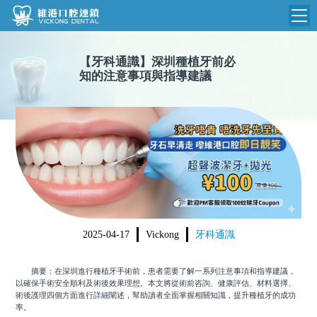
維港首頁
【
牙科通識
】
深圳種植牙前必
知的注意事項與指導建議
維港簡介
品牌介紹
收費標準
N
環境設備
收費總表
醫院新聞
醫生團隊
植牙收費
根管收費
門診時間
美學收費
2025-04-17
Vickong
牙科通識
就醫指引
常規收費
摘要：在深圳進行種植牙手術前，患者需要了解一系列注意事項和指導建議，
箍牙收費
以確保手術安全順利及術後效果理想。本文將從術前咨詢、健康評估、材料選擇、
術後護理四個方面進行詳細闡述，幫助讀者全面掌握相關知識，提升種植牙的成功
率。