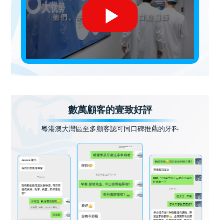
數萬顧客的壹致好評
粵港澳大灣區至多顧客認可同口碑推薦的牙科