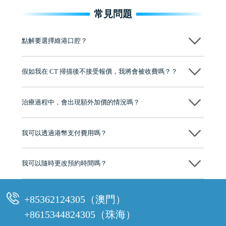
常見問題
點解要選擇維港口腔？
維港口腔踐行「醫道濟世」的大學校訓，各分院匯聚來自香港、內地的
博士碩士高資歷牙醫，十七年穩定開診。榮獲「2024香港企業領袖品
假如我在 CT 掃描後不接受報價，我將會被收費嗎？？
牌」、「2025香港企業領袖品牌」，是諾貝爾種植系統全球放心植牙中
心，香港新城電台與廣東衛視推薦品牌
不會！只要未開始實際服務之前，你不會被收取任何費用。
至今已服務超過三十個國家和地區的顧客，受到粵港澳大灣區及周邊城
市市民極高的口碑評價及信任推薦 珠海、深圳設有八大分院，香港亦設
治療過程中，會出現額外加價的情況嗎？
有咨詢及服務保障中心，有任何問題都可以隨時預約免費咨詢，讓人十
分放心
不會，治療前我們會詳細說明治療方案及對應的價錢，顧客同意並簽字
後，我們才會正式進行診療服務
我可以透過港幣支付費用嗎？
可以。維港口腔會按照當日匯率轉算收取費用，而匯率會及時告知客人
我可以隨時更改預約時間嗎？
可以，請盡早通過wechat或whatsapp聯絡我們，告知我們你原本預約的
時間及資料，並且重新預約的日期及時段
+85362124305（澳門）
+8615344824305（珠海）