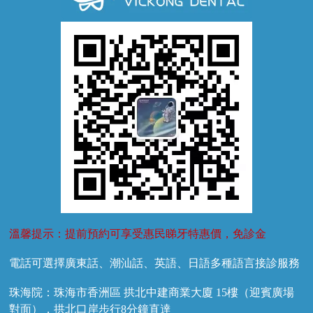
牙齦萎縮
牙結石
牙外傷
牙菌斑
換牙護理
兒牙診療
溫馨提示：提前預約可享受惠民睇牙特惠價，免診金
電話可選擇廣東話、潮汕話、英語、日語多種語言接診服務
珠海院：珠海市香洲區 拱北中建商業大廈 15樓（迎賓廣場
對面），拱北口岸步行8分鐘直達