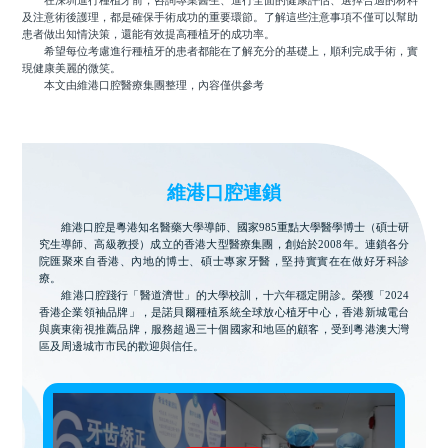
在深圳進行種植牙前，咨詢專業醫生、進行全面的健康評估、選擇合適的材料
及注意術後護理，都是確保手術成功的重要環節。了解這些注意事項不僅可以幫助
患者做出知情決策，還能有效提高種植牙的成功率。
希望每位考慮進行種植牙的患者都能在了解充分的基礎上，順利完成手術，實
現健康美麗的微笑。
本文由維港口腔醫療集團整理，內容僅供參考
維港口腔連鎖
維港口腔是粵港知名醫藥大學導師、國家985重點大學醫學博士（碩士研
究生導師、高級教授）成立的香港大型醫療集團，創始於2008年。連鎖各分
院匯聚來自香港、內地的博士、碩士專家牙醫，堅持實實在在做好牙科診
療。
維港口腔踐行「醫道濟世」的大學校訓，十六年穩定開診。榮獲「2024
香港企業領袖品牌」，是諾貝爾種植系統全球放心植牙中心，香港新城電台
與廣東衛視推薦品牌，服務超過三十個國家和地區的顧客，受到粵港澳大灣
區及周邊城市市民的歡迎與信任。