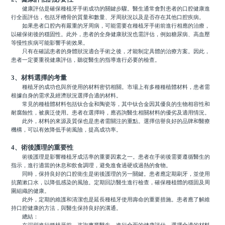
健康評估是確保種植牙手術成功的關鍵步驟。醫生通常會對患者的口腔健康進
行全面評估，包括牙槽骨的質量和數量、牙周狀況以及是否存在其他口腔疾病。
如果患者口腔內有嚴重的牙周病，可能需要在種植牙手術前進行相應的治療，
以確保術後的穩固性。此外，患者的全身健康狀況也需評估，例如糖尿病、高血壓
等慢性疾病可能影響手術效果。
只有在確認患者的身體狀況適合手術之後，才能制定具體的治療方案。因此，
患者一定要重視健康評估，聽從醫生的指導進行必要的檢查。
3、材料選擇的考量
種植牙的成功也與所使用的材料密切相關。市場上有多種種植體材料，患者需
根據自身的需求及經濟狀況選擇合適的材料。
常見的種植體材料包括钛合金和陶瓷等，其中钛合金因其優良的生物相容性和
耐腐蝕性，被廣泛使用。患者在選擇時，應咨詢醫生相關材料的優劣及適用情況。
此外，材料的來源及質保也是患者需關注的重點。選擇信譽良好的品牌和醫療
機構，可以有效降低手術風險，提高成功率。
4、術後護理的重要性
術後護理是影響種植牙成活率的重要因素之一。患者在手術後需要遵循醫生的
指示，進行適當的休息和飲食調理，避免進食過硬或過熱的食物。
同時，保持良好的口腔衛生是術後護理的另一關鍵。患者應定期刷牙，並使用
抗菌漱口水，以降低感染的風險。定期回訪醫生進行檢查，確保種植體的穩固及周
圍組織的健康。
此外，定期的維護和清潔也是延長種植牙使用壽命的重要措施。患者應了解維
持口腔健康的方法，與醫生保持良好的溝通。
總結：