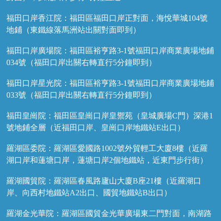
福田口岸香江院：福田區福田口岸正對面，海悅華城104號
地鋪（東鐵線落馬洲站出關對面即到）
福田口岸廣場院：福田區裕亨路3-1號福田口岸商業廣場地鋪
034號（福田口岸出關右轉直行5分鐘即到）
福田口岸星光院：福田區裕亨路3-1號福田口岸商業廣場地鋪
033號（福田口岸出關右轉直行5分鐘即到）
福田皇崗院：福田區皇崗口岸皇禦苑（皇城廣場C門）深港1
號地鋪全層（近福田口岸、皇崗口岸地鐵站E出口）
羅湖區委院：羅湖區愛國路1002號外貿輕工大廈8樓（近羅
湖口岸和蓮塘口岸，蓮塘口岸2個地鐵站，近東門步行街）
羅湖國貿院：羅湖區春風路廬山大廈B座21樓（近羅湖口
岸、向西村地鐵站A2出口、國貿地鐵站B出口）
羅湖金光華院：羅湖區國貿金光華廣場東二門對面，南湖路