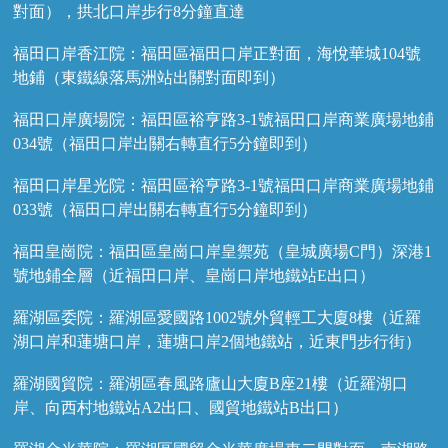
對面），拱北口岸步行8分鐘直達
福田口岸香江院：福田區福田口岸正對面，海悅華城104號
地鋪（東鐵線落馬洲站出關對面即到）
福田口岸廣場院：福田區裕亨路3-1號福田口岸商業廣場地鋪
034號（福田口岸出關右轉直行5分鐘即到）
福田口岸星光院：福田區裕亨路3-1號福田口岸商業廣場地鋪
033號（福田口岸出關右轉直行5分鐘即到）
福田皇崗院：福田區皇崗口岸皇禦苑（皇城廣場C門）深港1
號地鋪全層（近福田口岸、皇崗口岸地鐵站E出口）
羅湖區委院：羅湖區愛國路1002號外貿輕工大廈8樓（近羅
湖口岸和蓮塘口岸，蓮塘口岸2個地鐵站，近東門步行街）
羅湖國貿院：羅湖區春風路廬山大廈B座21樓（近羅湖口
岸、向西村地鐵站A2出口、國貿地鐵站B出口）