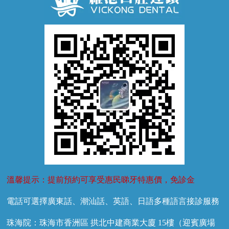
牙齦萎縮
牙結石
牙外傷
牙菌斑
換牙護理
兒牙診療
溫馨提示：提前預約可享受惠民睇牙特惠價，免診金
電話可選擇廣東話、潮汕話、英語、日語多種語言接診服務
珠海院：珠海市香洲區 拱北中建商業大廈 15樓（迎賓廣場