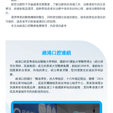
總結：
根管治療對于牙齒健康至關重要，了解治療前的准備工作、治療過程中的注意
事項、術後恢複及護理，能夠幫助患者在治療中保持良好的心態，確保治療順利進
行。
選擇專業的醫療機構和醫生，同時密切關注術後的變化，能有效降低並發症的
可能性，讓患者早日恢複健康的口腔狀態。
本文由維港口腔醫療集團整理，內容僅供參考
維港口腔連鎖
維港口腔是粵港知名醫藥大學導師、國家985重點大學醫學博士（碩士研
究生導師、高級教授）成立的香港大型醫療集團，創始於2008年。連鎖各分
院匯聚來自香港、內地的博士、碩士專家牙醫，堅持實實在在做好牙科診
療。
維港口腔踐行「醫道濟世」的大學校訓，十六年穩定開診。榮獲「2024
香港企業領袖品牌」，是諾貝爾種植系統全球放心植牙中心，香港新城電台
與廣東衛視推薦品牌，服務超過三十個國家和地區的顧客，受到粵港澳大灣
區及周邊城市市民的歡迎與信任。