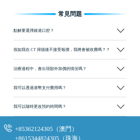
常見問題
點解要選擇維港口腔？
維港口腔踐行「醫道濟世」的大學校訓，各分院匯聚來自香港、內地的
博士碩士高資歷牙醫，十七年穩定開診。榮獲「2024香港企業領袖品
假如我在 CT 掃描後不接受報價，我將會被收費嗎？？
牌」、「2025香港企業領袖品牌」，是諾貝爾種植系統全球放心植牙中
心，香港新城電台與廣東衛視推薦品牌
不會！只要未開始實際服務之前，你不會被收取任何費用。
至今已服務超過三十個國家和地區的顧客，受到粵港澳大灣區及周邊城
市市民極高的口碑評價及信任推薦 珠海、深圳設有八大分院，香港亦設
治療過程中，會出現額外加價的情況嗎？
有咨詢及服務保障中心，有任何問題都可以隨時預約免費咨詢，讓人十
分放心
不會，治療前我們會詳細說明治療方案及對應的價錢，顧客同意並簽字
後，我們才會正式進行診療服務
我可以透過港幣支付費用嗎？
可以。維港口腔會按照當日匯率轉算收取費用，而匯率會及時告知客人
我可以隨時更改預約時間嗎？
可以，請盡早通過wechat或whatsapp聯絡我們，告知我們你原本預約的
時間及資料，並且重新預約的日期及時段
+85362124305（澳門）
+8615344824305（珠海）