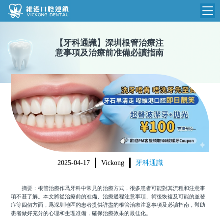
維港首頁
【
牙科通識
】
深圳根管治療注
意事項及治療前准備必讀指南
維港簡介
品牌介紹
收費標準
N
環境設備
收費總表
醫院新聞
醫生團隊
植牙收費
根管收費
門診時間
美學收費
2025-04-17
Vickong
牙科通識
就醫指引
常規收費
摘要：根管治療作爲牙科中常見的治療方式，很多患者可能對其流程和注意事
箍牙收費
項不甚了解。本文將從治療前的准備、治療過程注意事項、術後恢複及可能的並發
症等四個方面，爲深圳地區的患者提供詳盡的根管治療注意事項及必讀指南，幫助
患者做好充分的心理和生理准備，確保治療效果的最佳化。