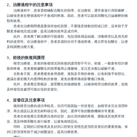
2、治療過程中的注意事項
治療過程中，患者需積極配合醫生的指導。在治療前，通常會進行局部麻醉，
以確保患者在整個過程中不會感到疼痛。因此，患者可以提前與醫生討論麻醉的種
類和效果。
患者在治療期間應盡量保持放松狀態，不要隨意移動頭部或口腔，這有助于牙
醫更准確地完成治療，提高治療的效率及成功率。
此外，患者應了解治療的可能過程，包括清除感染組織、消毒根管以及填充材
料的使用等。在治療過程中，患者若感到任何不適或疼痛，應立即告知醫生，以便
及時調整治療方案。
3、術後的恢複與護理
根管治療後，患者的恢複情況與術後的護理密不可分。術後，一般會有些許腫
脹和疼痛，患者應根據醫生的指導服用止痛藥物，並注意冰敷以緩解不適。
在飲食方面，患者應避免食用過硬、過熱及辛辣的食物，以免刺激手術部位。
建議在最初幾天內選擇較軟的食物，避免加重疼痛或影響傷口恢複。
此外，患者應定期複診，接受醫生的後續檢查，以確保根管治療的效果，並能
及時發現並處理可能出現的並發症。
4、並發症及注意事項
雖然根管治療的成功率較高，但仍可能面臨一些並發症，如根管未完全清理幹
淨、再次感染以及填充材料移位等。因此，選擇可靠的醫療機構非常重要。
患者在術後應注意觀察自身的症狀，如出現持續的疼痛、腫脹或其他異常情
況，需及時聯系醫生進行檢查，以避免病情惡化。
同時，定期的口腔檢查及良好的口腔衛生習慣也是預防並發症的重要措施。保
持口腔清潔有助于減少細菌滋生，提高治療效果。