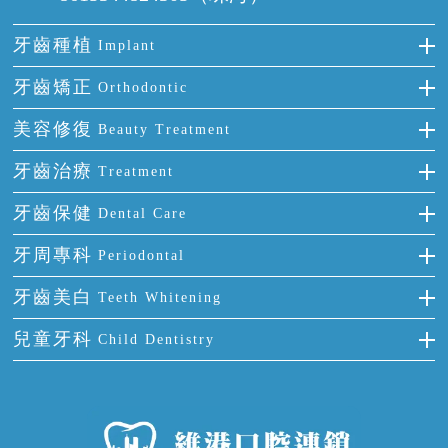
牙齒種植
Implant
種牙
牙齒矯正
Orthodontic
單顆牙缺失
隱形箍牙
美容修復
Beauty Treatment
門牙缺失
前牙反頜
全瓷牙
牙齒治療
Treatment
多顆牙缺失
牙齒擁擠
烤瓷牙
補牙
牙齒保健
Dental Care
半口缺失
牙齒前突
氟斑牙
智齒
正確刷牙
牙周專科
Periodontal
全口缺失
牙齒稀疏
四環素牙
根管治療
全國愛牙日
牙周炎
牙齒美白
Teeth Whitening
活動假牙
拔牙
預防牙病
牙齦出血
冷光美白
兒童牙科
Child Dentistry
牙貼面
牙痛
牙科通識
牙齦炎
洗牙
蛀牙防蛀
口腔潰瘍
口腔異味
牙周病
超聲波潔牙
窩溝封閉
牙齒鬆動
噴砂潔牙
兒童正畸