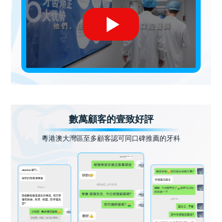
數萬顧客的壹致好評
粵港澳大灣區至多顧客認可同口碑推薦的牙科