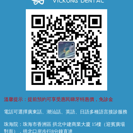
牙齦萎縮
牙結石
牙外傷
牙菌斑
換牙護理
兒牙診療
溫馨提示：提前預約可享受惠民睇牙特惠價，免診金
電話可選擇廣東話、潮汕話、英語、日語多種語言接診服務
珠海院：珠海市香洲區 拱北中建商業大廈 15樓（迎賓廣場
對面），拱北口岸步行8分鐘直達