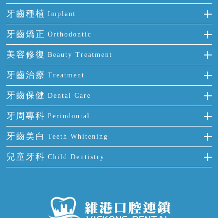
牙齒種植
Implant
種牙
牙齒矯正
Orthodontic
單顆牙缺失
隱形箍牙
美容修復
Beauty Treatment
門牙缺失
前牙反頜
全瓷牙
牙齒治療
Treatment
多顆牙缺失
牙齒擁擠
烤瓷牙
補牙
牙齒保健
Dental Care
半口缺失
牙齒前突
氟斑牙
智齒
正確刷牙
牙周專科
Periodontal
全口缺失
牙齒稀疏
四環素牙
根管治療
全國愛牙日
牙周炎
牙齒美白
Teeth Whitening
活動假牙
拔牙
預防牙病
牙齦出血
冷光美白
兒童牙科
Child Dentistry
牙貼面
牙痛
牙科通識
牙齦炎
洗牙
蛀牙防蛀
口腔潰瘍
口腔異味
牙周病
超聲波潔牙
窩溝封閉
牙齒鬆動
噴砂潔牙
兒童正畸