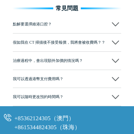
常見問題
點解要選擇維港口腔？
維港口腔踐行「醫道濟世」的大學校訓，各分院匯聚來自香港、內地的
博士碩士高資歷牙醫，十七年穩定開診。榮獲「2024香港企業領袖品
假如我在 CT 掃描後不接受報價，我將會被收費嗎？？
牌」、「2025香港企業領袖品牌」，是諾貝爾種植系統全球放心植牙中
心，香港新城電台與廣東衛視推薦品牌
不會！只要未開始實際服務之前，你不會被收取任何費用。
至今已服務超過三十個國家和地區的顧客，受到粵港澳大灣區及周邊城
市市民極高的口碑評價及信任推薦 珠海、深圳設有八大分院，香港亦設
治療過程中，會出現額外加價的情況嗎？
有咨詢及服務保障中心，有任何問題都可以隨時預約免費咨詢，讓人十
分放心
不會，治療前我們會詳細說明治療方案及對應的價錢，顧客同意並簽字
後，我們才會正式進行診療服務
我可以透過港幣支付費用嗎？
可以。維港口腔會按照當日匯率轉算收取費用，而匯率會及時告知客人
我可以隨時更改預約時間嗎？
可以，請盡早通過wechat或whatsapp聯絡我們，告知我們你原本預約的
時間及資料，並且重新預約的日期及時段
+85362124305（澳門）
+8615344824305（珠海）