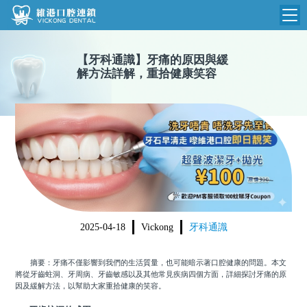
維港首頁
【
牙科通識
】
牙痛的原因與緩
解方法詳解，重拾健康笑容
維港簡介
品牌介紹
收費標準
N
環境設備
收費總表
醫院新聞
醫生團隊
植牙收費
根管收費
門診時間
美學收費
2025-04-18
Vickong
牙科通識
就醫指引
常規收費
摘要：牙痛不僅影響到我們的生活質量，也可能暗示著口腔健康的問題。本文
箍牙收費
將從牙齒蛀洞、牙周病、牙齒敏感以及其他常見疾病四個方面，詳細探討牙痛的原
因及緩解方法，以幫助大家重拾健康的笑容。