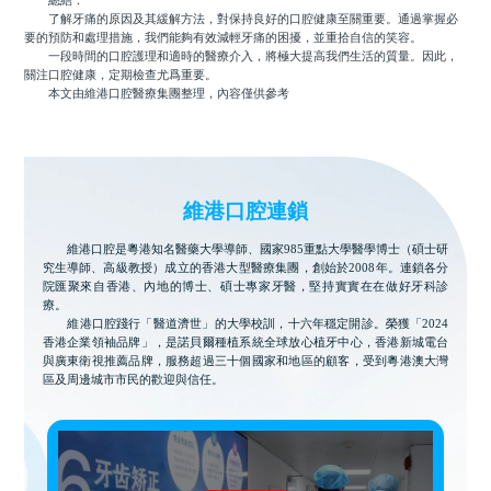
總結：
了解牙痛的原因及其緩解方法，對保持良好的口腔健康至關重要。通過掌握必
要的預防和處理措施，我們能夠有效減輕牙痛的困擾，並重拾自信的笑容。
一段時間的口腔護理和適時的醫療介入，將極大提高我們生活的質量。因此，
關注口腔健康，定期檢查尤爲重要。
本文由維港口腔醫療集團整理，內容僅供參考
維港口腔連鎖
維港口腔是粵港知名醫藥大學導師、國家985重點大學醫學博士（碩士研
究生導師、高級教授）成立的香港大型醫療集團，創始於2008年。連鎖各分
院匯聚來自香港、內地的博士、碩士專家牙醫，堅持實實在在做好牙科診
療。
維港口腔踐行「醫道濟世」的大學校訓，十六年穩定開診。榮獲「2024
香港企業領袖品牌」，是諾貝爾種植系統全球放心植牙中心，香港新城電台
與廣東衛視推薦品牌，服務超過三十個國家和地區的顧客，受到粵港澳大灣
區及周邊城市市民的歡迎與信任。