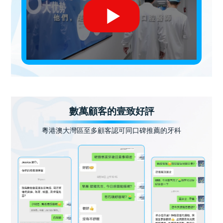
數萬顧客的壹致好評
粵港澳大灣區至多顧客認可同口碑推薦的牙科