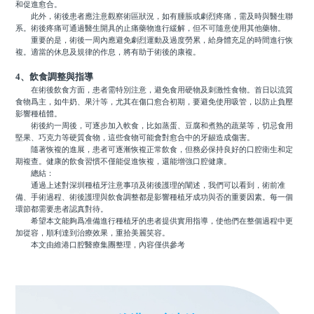
和促進愈合。
此外，術後患者應注意觀察術區狀況，如有腫脹或劇烈疼痛，需及時與醫生聯
系。術後疼痛可通過醫生開具的止痛藥物進行緩解，但不可隨意使用其他藥物。
重要的是，術後一周內應避免劇烈運動及過度勞累，給身體充足的時間進行恢
複。適當的休息及規律的作息，將有助于術後的康複。
4、飲食調整與指導
在術後飲食方面，患者需特別注意，避免食用硬物及刺激性食物。首日以流質
食物爲主，如牛奶、果汁等，尤其在傷口愈合初期，要避免使用吸管，以防止負壓
影響種植體。
術後約一周後，可逐步加入軟食，比如蒸蛋、豆腐和煮熟的蔬菜等，切忌食用
堅果、巧克力等硬質食物，這些食物可能會對愈合中的牙龈造成傷害。
隨著恢複的進展，患者可逐漸恢複正常飲食，但務必保持良好的口腔衛生和定
期複查。健康的飲食習慣不僅能促進恢複，還能增強口腔健康。
總結：
通過上述對深圳種植牙注意事項及術後護理的闡述，我們可以看到，術前准
備、手術過程、術後護理與飲食調整都是影響種植牙成功與否的重要因素。每一個
環節都需要患者認真對待。
希望本文能夠爲准備進行種植牙的患者提供實用指導，使他們在整個過程中更
加從容，順利達到治療效果，重拾美麗笑容。
本文由維港口腔醫療集團整理，內容僅供參考