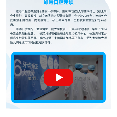
維港口腔連鎖
維港口腔是粵港知名醫藥大學導師、國家985重點大學醫學博士（碩士研
究生導師、高級教授）成立的香港大型醫療集團，創始於2008年。連鎖各分
院匯聚來自香港、內地的博士、碩士專家牙醫，堅持實實在在做好牙科診
療。
維港口腔踐行「醫道濟世」的大學校訓，十六年穩定開診。榮獲「2024
香港企業領袖品牌」，是諾貝爾種植系統全球放心植牙中心，香港新城電台
與廣東衛視推薦品牌，服務超過三十個國家和地區的顧客，受到粵港澳大灣
區及周邊城市市民的歡迎與信任。