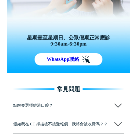
星期壹至星期日、公眾假期正常應診
9:30am-6:30pm
WhatsApp聯絡
常見問題
點解要選擇維港口腔？
維港口腔踐行「醫道濟世」的大學校訓，各分院匯聚來自香港、內地的
博士碩士高資歷牙醫，十七年穩定開診。榮獲「2024香港企業領袖品
假如我在 CT 掃描後不接受報價，我將會被收費嗎？？
牌」、「2025香港企業領袖品牌」，是諾貝爾種植系統全球放心植牙中
心，香港新城電台與廣東衛視推薦品牌
不會！只要未開始實際服務之前，你不會被收取任何費用。
至今已服務超過三十個國家和地區的顧客，受到粵港澳大灣區及周邊城