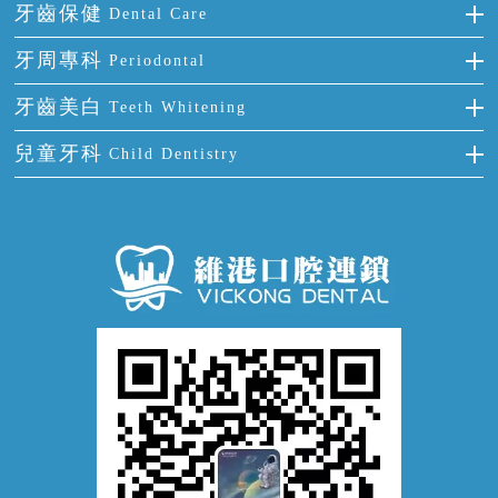
烤瓷牙
補牙
牙齒保健
Dental Care
半口缺失
牙齒前突
氟斑牙
智齒
正確刷牙
牙周專科
Periodontal
全口缺失
牙齒稀疏
四環素牙
根管治療
全國愛牙日
牙周炎
牙齒美白
Teeth Whitening
活動假牙
拔牙
預防牙病
牙齦出血
冷光美白
兒童牙科
Child Dentistry
牙貼面
牙痛
牙科通識
牙齦炎
洗牙
蛀牙防蛀
口腔潰瘍
口腔異味
牙周病
超聲波潔牙
窩溝封閉
牙齒鬆動
噴砂潔牙
兒童正畸
牙齦萎縮
牙結石
牙外傷
牙菌斑
換牙護理
兒牙診療