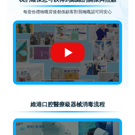
每壹份禮物嘅背後都係顧客對我哋嘅認可同安心
維港口腔醫療級器械消毒流程