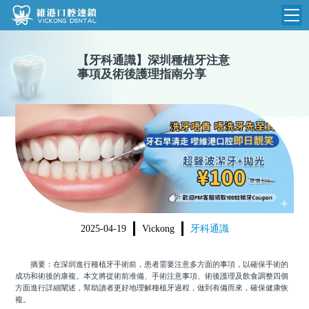
維港首頁
【
牙科通識
】
深圳種植牙注意
事項及術後護理指南分享
維港簡介
品牌介紹
收費標準
N
環境設備
收費總表
醫院新聞
醫生團隊
植牙收費
根管收費
門診時間
美學收費
2025-04-19
Vickong
牙科通識
就醫指引
常規收費
摘要：在深圳進行種植牙手術前，患者需要注意多方面的事項，以確保手術的
箍牙收費
成功和術後的康複。本文將從術前准備、手術注意事項、術後護理及飲食調整四個
方面進行詳細闡述，幫助讀者更好地理解種植牙過程，做到有備而來，確保健康恢
複。