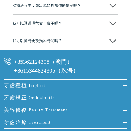
市市民極高的口碑評價及信任推薦 珠海、深圳設有八大分院，香港亦設
治療過程中，會出現額外加價的情況嗎？
有咨詢及服務保障中心，有任何問題都可以隨時預約免費咨詢，讓人十
分放心
不會，治療前我們會詳細說明治療方案及對應的價錢，顧客同意並簽字
後，我們才會正式進行診療服務
我可以透過港幣支付費用嗎？
可以。維港口腔會按照當日匯率轉算收取費用，而匯率會及時告知客人
我可以隨時更改預約時間嗎？
可以，請盡早通過wechat或whatsapp聯絡我們，告知我們你原本預約的
時間及資料，並且重新預約的日期及時段
+85362124305（澳門）
+8615344824305（珠海）
牙齒種植
Implant
種牙
牙齒矯正
Orthodontic
單顆牙缺失
隱形箍牙
美容修復
Beauty Treatment
門牙缺失
前牙反頜
全瓷牙
牙齒治療
Treatment
多顆牙缺失
牙齒擁擠