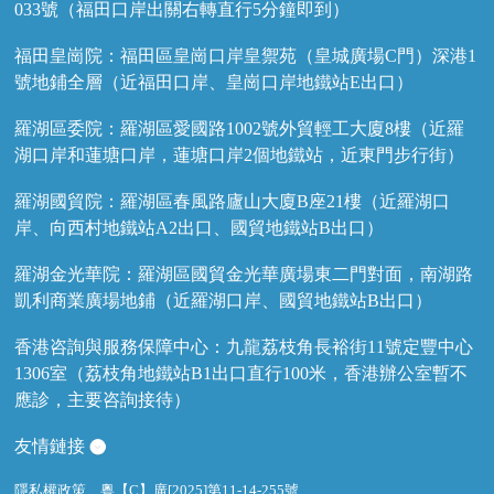
033號（福田口岸出關右轉直行5分鐘即到）
福田皇崗院：福田區皇崗口岸皇禦苑（皇城廣場C門）深港1
號地鋪全層（近福田口岸、皇崗口岸地鐵站E出口）
羅湖區委院：羅湖區愛國路1002號外貿輕工大廈8樓（近羅
湖口岸和蓮塘口岸，蓮塘口岸2個地鐵站，近東門步行街）
羅湖國貿院：羅湖區春風路廬山大廈B座21樓（近羅湖口
岸、向西村地鐵站A2出口、國貿地鐵站B出口）
羅湖金光華院：羅湖區國貿金光華廣場東二門對面，南湖路
凱利商業廣場地鋪（近羅湖口岸、國貿地鐵站B出口）
香港咨詢與服務保障中心：九龍荔枝角長裕街11號定豐中心
1306室（荔枝角地鐵站B1出口直行100米，香港辦公室暫不
應診，主要咨詢接待）
友情鏈接
隱私權政策
粵【C】廣[2025]第11-14-255號