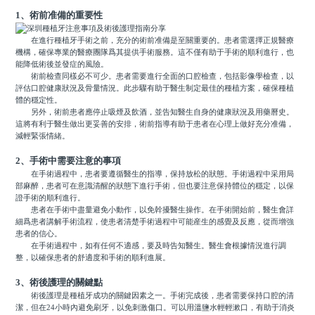
1、術前准備的重要性
在進行種植牙手術之前，充分的術前准備是至關重要的。患者需選擇正規醫療
機構，確保專業的醫療團隊爲其提供手術服務。這不僅有助于手術的順利進行，也
能降低術後並發症的風險。
術前檢查同樣必不可少。患者需要進行全面的口腔檢查，包括影像學檢查，以
評估口腔健康狀況及骨量情況。此步驟有助于醫生制定最佳的種植方案，確保種植
體的穩定性。
另外，術前患者應停止吸煙及飲酒，並告知醫生自身的健康狀況及用藥曆史。
這將有利于醫生做出更妥善的安排，術前指導有助于患者在心理上做好充分准備，
減輕緊張情緒。
2、手術中需要注意的事項
在手術過程中，患者要遵循醫生的指導，保持放松的狀態。手術過程中采用局
部麻醉，患者可在意識清醒的狀態下進行手術，但也要注意保持體位的穩定，以保
證手術的順利進行。
患者在手術中盡量避免小動作，以免幹擾醫生操作。在手術開始前，醫生會詳
細爲患者講解手術流程，使患者清楚手術過程中可能産生的感覺及反應，從而增強
患者的信心。
在手術過程中，如有任何不適感，要及時告知醫生。醫生會根據情況進行調
整，以確保患者的舒適度和手術的順利進展。
3、術後護理的關鍵點
術後護理是種植牙成功的關鍵因素之一。手術完成後，患者需要保持口腔的清
潔，但在24小時內避免刷牙，以免刺激傷口。可以用溫鹽水輕輕漱口，有助于消炎