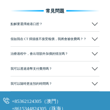
常見問題
點解要選擇維港口腔？
維港口腔踐行「醫道濟世」的大學校訓，各分院匯聚來自香港、內地的
博士碩士高資歷牙醫，十七年穩定開診。榮獲「2024香港企業領袖品
假如我在 CT 掃描後不接受報價，我將會被收費嗎？？
牌」、「2025香港企業領袖品牌」，是諾貝爾種植系統全球放心植牙中
心，香港新城電台與廣東衛視推薦品牌
不會！只要未開始實際服務之前，你不會被收取任何費用。
至今已服務超過三十個國家和地區的顧客，受到粵港澳大灣區及周邊城
市市民極高的口碑評價及信任推薦 珠海、深圳設有八大分院，香港亦設
治療過程中，會出現額外加價的情況嗎？
有咨詢及服務保障中心，有任何問題都可以隨時預約免費咨詢，讓人十
分放心
不會，治療前我們會詳細說明治療方案及對應的價錢，顧客同意並簽字
後，我們才會正式進行診療服務
我可以透過港幣支付費用嗎？
可以。維港口腔會按照當日匯率轉算收取費用，而匯率會及時告知客人
我可以隨時更改預約時間嗎？
可以，請盡早通過wechat或whatsapp聯絡我們，告知我們你原本預約的
時間及資料，並且重新預約的日期及時段
+85362124305（澳門）
+8615344824305（珠海）