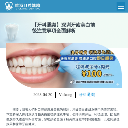
維港首頁
【
牙科通識
】
深圳牙齒美白前
後注意事項全面解析
維港簡介
品牌介紹
收費標準
N
環境設備
收費總表
醫院新聞
醫生團隊
植牙收費
根管收費
門診時間
美學收費
2025-04-20
Vickong
牙科通識
就醫指引
常規收費
摘要：隨著人們對口腔健康及美觀的關注，牙齒美白正成為熱門的美容選項。
箍牙收費
本文將深入探討深圳牙齒美白前後的注意事項，包括術前評估、術後護理、飲食調
整及持久維護等四個方面，幫助讀者全面了解美白過程中的關鍵要點，以達到最佳
效果和保障牙齒健康。