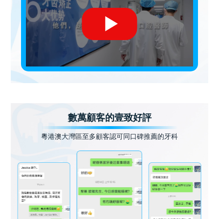
數萬顧客的壹致好評
粵港澳大灣區至多顧客認可同口碑推薦的牙科