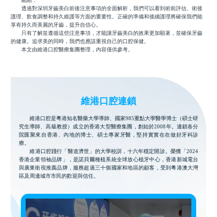
透過對深圳牙齒美白前後注意事項的全面解析，我們可以看到術前評估、術後
護理、飲食調整和持久維護等方面的重要性。正確的準備和後續護理將確保我們能
享有持久而美麗的牙齒，提升自信心。
只有了解並遵循這些注意事項，才能讓牙齒美白的效果更加顯著，並確保牙齒
的健康。追求美的同時，我們也應該重視自己的口腔保健。
本文由維港口腔醫療集團整理，內容僅供參考。
維港口腔連鎖
維港口腔是粵港知名醫藥大學導師、國家985重點大學醫學博士（碩士研
究生導師、高級教授）成立的香港大型醫療集團，創始於2008年。連鎖各分
院匯聚來自香港、內地的博士、碩士專家牙醫，堅持實實在在做好牙科診
療。
維港口腔踐行「醫道濟世」的大學校訓，十六年穩定開診。榮獲「2024
香港企業領袖品牌」，是諾貝爾種植系統全球放心植牙中心，香港新城電台
與廣東衛視推薦品牌，服務超過三十個國家和地區的顧客，受到粵港澳大灣
區及周邊城市市民的歡迎與信任。