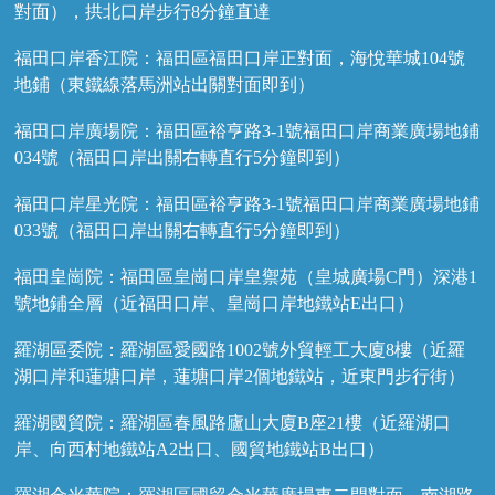
對面），拱北口岸步行8分鐘直達
福田口岸香江院：福田區福田口岸正對面，海悅華城104號
地鋪（東鐵線落馬洲站出關對面即到）
福田口岸廣場院：福田區裕亨路3-1號福田口岸商業廣場地鋪
034號（福田口岸出關右轉直行5分鐘即到）
福田口岸星光院：福田區裕亨路3-1號福田口岸商業廣場地鋪
033號（福田口岸出關右轉直行5分鐘即到）
福田皇崗院：福田區皇崗口岸皇禦苑（皇城廣場C門）深港1
號地鋪全層（近福田口岸、皇崗口岸地鐵站E出口）
羅湖區委院：羅湖區愛國路1002號外貿輕工大廈8樓（近羅
湖口岸和蓮塘口岸，蓮塘口岸2個地鐵站，近東門步行街）
羅湖國貿院：羅湖區春風路廬山大廈B座21樓（近羅湖口
岸、向西村地鐵站A2出口、國貿地鐵站B出口）