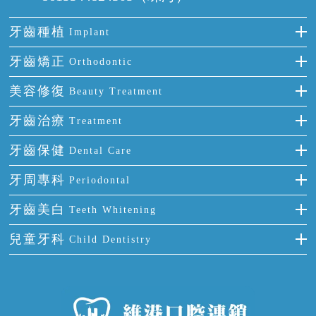
牙齒種植
Implant
種牙
牙齒矯正
Orthodontic
單顆牙缺失
隱形箍牙
美容修復
Beauty Treatment
門牙缺失
前牙反頜
全瓷牙
牙齒治療
Treatment
多顆牙缺失
牙齒擁擠
烤瓷牙
補牙
牙齒保健
Dental Care
半口缺失
牙齒前突
氟斑牙
智齒
正確刷牙
牙周專科
Periodontal
全口缺失
牙齒稀疏
四環素牙
根管治療
全國愛牙日
牙周炎
牙齒美白
Teeth Whitening
活動假牙
拔牙
預防牙病
牙齦出血
冷光美白
兒童牙科
Child Dentistry
牙貼面
牙痛
牙科通識
牙齦炎
洗牙
蛀牙防蛀
口腔潰瘍
口腔異味
牙周病
超聲波潔牙
窩溝封閉
牙齒鬆動
噴砂潔牙
兒童正畸