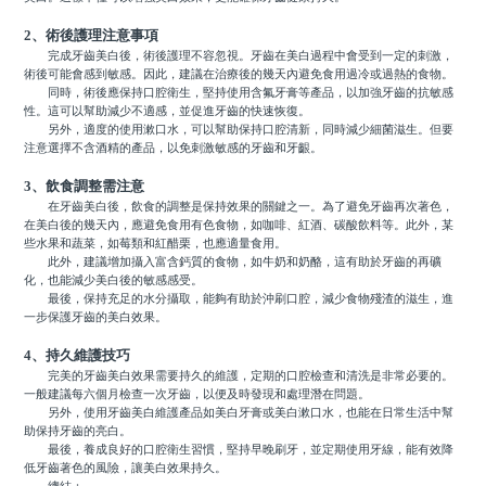
2、術後護理注意事項
完成牙齒美白後，術後護理不容忽視。牙齒在美白過程中會受到一定的刺激，
術後可能會感到敏感。因此，建議在治療後的幾天內避免食用過冷或過熱的食物。
同時，術後應保持口腔衛生，堅持使用含氟牙膏等產品，以加強牙齒的抗敏感
性。這可以幫助減少不適感，並促進牙齒的快速恢復。
另外，適度的使用漱口水，可以幫助保持口腔清新，同時減少細菌滋生。但要
注意選擇不含酒精的產品，以免刺激敏感的牙齒和牙齦。
3、飲食調整需注意
在牙齒美白後，飲食的調整是保持效果的關鍵之一。為了避免牙齒再次著色，
在美白後的幾天內，應避免食用有色食物，如咖啡、紅酒、碳酸飲料等。此外，某
些水果和蔬菜，如莓類和紅醋栗，也應適量食用。
此外，建議增加攝入富含鈣質的食物，如牛奶和奶酪，這有助於牙齒的再礦
化，也能減少美白後的敏感感受。
最後，保持充足的水分攝取，能夠有助於沖刷口腔，減少食物殘渣的滋生，進
一步保護牙齒的美白效果。
4、持久維護技巧
完美的牙齒美白效果需要持久的維護，定期的口腔檢查和清洗是非常必要的。
一般建議每六個月檢查一次牙齒，以便及時發現和處理潛在問題。
另外，使用牙齒美白維護產品如美白牙膏或美白漱口水，也能在日常生活中幫
助保持牙齒的亮白。
最後，養成良好的口腔衛生習慣，堅持早晚刷牙，並定期使用牙線，能有效降
低牙齒著色的風險，讓美白效果持久。
總結：