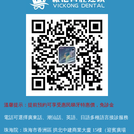
牙齦萎縮
牙結石
牙外傷
牙菌斑
換牙護理
兒牙診療
溫馨提示：提前預約可享受惠民睇牙特惠價，免診金
電話可選擇廣東話、潮汕話、英語、日語多種語言接診服務
珠海院：珠海市香洲區 拱北中建商業大廈 15樓（迎賓廣場