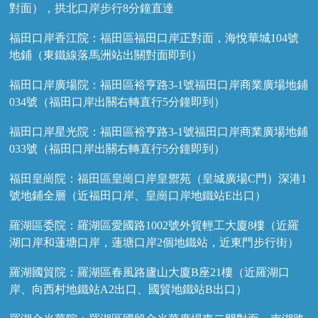
對面），拱北口岸步行8分鐘直達
福田口岸香江院：福田區福田口岸正對面，海悅華城104號
地鋪（東鐵線落馬洲站出關對面即到）
福田口岸廣場院：福田區裕亨路3-1號福田口岸商業廣場地鋪
034號（福田口岸出關右轉直行5分鐘即到）
福田口岸星光院：福田區裕亨路3-1號福田口岸商業廣場地鋪
033號（福田口岸出關右轉直行5分鐘即到）
福田皇崗院：福田區皇崗口岸皇禦苑（皇城廣場C門）深港1
號地鋪全層（近福田口岸、皇崗口岸地鐵站E出口）
羅湖區委院：羅湖區愛國路1002號外貿輕工大廈8樓（近羅
湖口岸和蓮塘口岸，蓮塘口岸2個地鐵站，近東門步行街）
羅湖國貿院：羅湖區春風路廬山大廈B座21樓（近羅湖口
岸、向西村地鐵站A2出口、國貿地鐵站B出口）