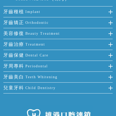
牙齒種植
Implant
種牙
牙齒矯正
Orthodontic
單顆牙缺失
隱形箍牙
美容修復
Beauty Treatment
門牙缺失
前牙反頜
全瓷牙
牙齒治療
Treatment
多顆牙缺失
牙齒擁擠
烤瓷牙
補牙
牙齒保健
Dental Care
半口缺失
牙齒前突
氟斑牙
智齒
正確刷牙
牙周專科
Periodontal
全口缺失
牙齒稀疏
四環素牙
根管治療
全國愛牙日
牙周炎
牙齒美白
Teeth Whitening
活動假牙
拔牙
預防牙病
牙齦出血
冷光美白
兒童牙科
Child Dentistry
牙貼面
牙痛
牙科通識
牙齦炎
洗牙
蛀牙防蛀
口腔潰瘍
口腔異味
牙周病
超聲波潔牙
窩溝封閉
牙齒鬆動
噴砂潔牙
兒童正畸