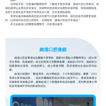
總結：
深圳拔牙是一項普遍的醫療程序，了解拔牙前的准備、過程中的注意事項、術
後的護理以及潛在的並發症，皆能幫助患者更好地應對術後問題。掌握相關知識，
有助于患者在拔牙過程中保持良好心態，安全度過恢複期。
希望這篇攻略能夠爲您提供切實可行的參考和幫助，讓您的拔牙經曆更加順
利。記得保持良好的口腔衛生，定期檢查，健康口腔從日常做起！
本文由維港口腔醫療集團整理，內容僅供參考。
維港口腔連鎖
維港口腔是粵港知名醫藥大學導師、國家985重點大學醫學博士（碩士研
究生導師、高級教授）成立的香港大型醫療集團，創始於2008年。連鎖各分
院匯聚來自香港、內地的博士、碩士專家牙醫，堅持實實在在做好牙科診
療。
維港口腔踐行「醫道濟世」的大學校訓，十六年穩定開診。榮獲「2024
香港企業領袖品牌」，是諾貝爾種植系統全球放心植牙中心，香港新城電台
與廣東衛視推薦品牌，服務超過三十個國家和地區的顧客，受到粵港澳大灣
區及周邊城市市民的歡迎與信任。