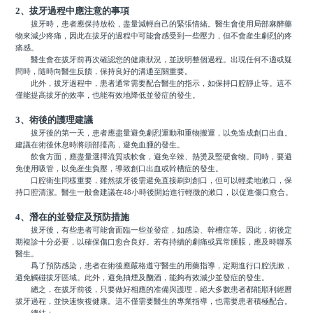
2、拔牙過程中應注意的事項
拔牙時，患者應保持放松，盡量減輕自己的緊張情緒。醫生會使用局部麻醉藥
物來減少疼痛，因此在拔牙的過程中可能會感受到一些壓力，但不會産生劇烈的疼
痛感。
醫生會在拔牙前再次確認您的健康狀況，並說明整個過程。出現任何不適或疑
問時，隨時向醫生反饋，保持良好的溝通至關重要。
此外，拔牙過程中，患者通常需要配合醫生的指示，如保持口腔靜止等。這不
僅能提高拔牙的效率，也能有效地降低並發症的發生。
3、術後的護理建議
拔牙後的第一天，患者應盡量避免劇烈運動和重物搬運，以免造成創口出血。
建議在術後休息時將頭部擡高，避免血腫的發生。
飲食方面，應盡量選擇流質或軟食，避免辛辣、熱燙及堅硬食物。同時，要避
免使用吸管，以免産生負壓，導致創口出血或幹槽症的發生。
口腔衛生同樣重要，雖然拔牙後需避免直接刷到創口，但可以輕柔地漱口，保
持口腔清潔。醫生一般會建議在48小時後開始進行輕微的漱口，以促進傷口愈合。
4、潛在的並發症及預防措施
拔牙後，有些患者可能會面臨一些並發症，如感染、幹槽症等。因此，術後定
期複診十分必要，以確保傷口愈合良好。若有持續的劇痛或異常腫脹，應及時聯系
醫生。
爲了預防感染，患者在術後應嚴格遵守醫生的用藥指導，定期進行口腔洗漱，
避免觸碰拔牙區域。此外，避免抽煙及酗酒，能夠有效減少並發症的發生。
總之，在拔牙前後，只要做好相應的准備與護理，絕大多數患者都能順利經曆
拔牙過程，並快速恢複健康。這不僅需要醫生的專業指導，也需要患者積極配合。