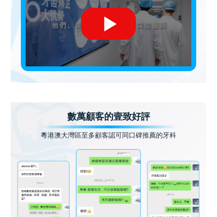
數萬顧客的壹致好評
粵港澳大灣區至多顧客認可同口碑推薦的牙科