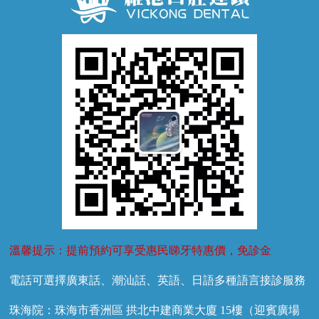
牙齦萎縮
牙結石
牙外傷
牙菌斑
換牙護理
兒牙診療
溫馨提示：提前預約可享受惠民睇牙特惠價，免診金
電話可選擇廣東話、潮汕話、英語、日語多種語言接診服務
珠海院：珠海市香洲區 拱北中建商業大廈 15樓（迎賓廣場