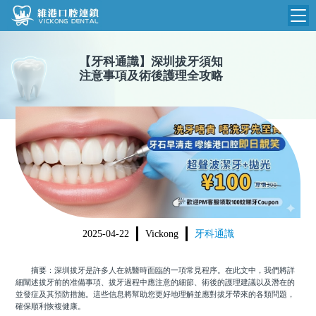
維港首頁
【
牙科通識
】
深圳拔牙須知
注意事項及術後護理全攻略
維港簡介
品牌介紹
收費標準
N
環境設備
收費總表
醫院新聞
醫生團隊
植牙收費
根管收費
門診時間
美學收費
2025-04-22
Vickong
牙科通識
就醫指引
常規收費
摘要：深圳拔牙是許多人在就醫時面臨的一項常見程序。在此文中，我們將詳
箍牙收費
細闡述拔牙前的准備事項、拔牙過程中應注意的細節、術後的護理建議以及潛在的
並發症及其預防措施。這些信息將幫助您更好地理解並應對拔牙帶來的各類問題，
確保順利恢複健康。