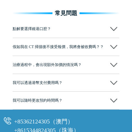
常見問題
點解要選擇維港口腔？
維港口腔踐行「醫道濟世」的大學校訓，各分院匯聚來自香港、內地的
博士碩士高資歷牙醫，十七年穩定開診。榮獲「2024香港企業領袖品
假如我在 CT 掃描後不接受報價，我將會被收費嗎？？
牌」、「2025香港企業領袖品牌」，是諾貝爾種植系統全球放心植牙中
心，香港新城電台與廣東衛視推薦品牌
不會！只要未開始實際服務之前，你不會被收取任何費用。
至今已服務超過三十個國家和地區的顧客，受到粵港澳大灣區及周邊城
市市民極高的口碑評價及信任推薦 珠海、深圳設有八大分院，香港亦設
治療過程中，會出現額外加價的情況嗎？
有咨詢及服務保障中心，有任何問題都可以隨時預約免費咨詢，讓人十
分放心
不會，治療前我們會詳細說明治療方案及對應的價錢，顧客同意並簽字
後，我們才會正式進行診療服務
我可以透過港幣支付費用嗎？
可以。維港口腔會按照當日匯率轉算收取費用，而匯率會及時告知客人
我可以隨時更改預約時間嗎？
可以，請盡早通過wechat或whatsapp聯絡我們，告知我們你原本預約的
時間及資料，並且重新預約的日期及時段
+85362124305（澳門）
+8615344824305（珠海）