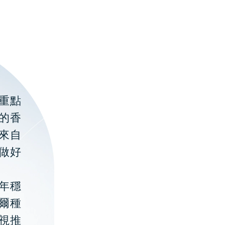
重點
的香
聚來自
做好
年穩
貝爾種
視推