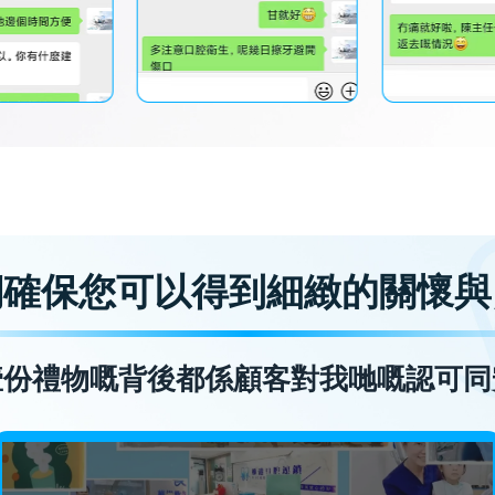
們確保您可以得到細緻的關懷與
壹份禮物嘅背後都係顧客對我哋嘅認可同