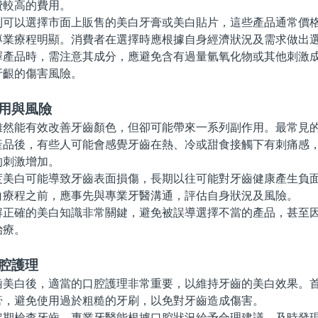
費較高的費用。
以選擇市面上販售的美白牙膏或美白貼片，這些產品通常價格
專業療程明顯。消費者在選擇時應根據自身經濟狀況及需求做出
品時，需注意其成分，應避免含有過量氫氧化物或其他刺激成
牙齦的傷害風險。
作用與風險
能有效改善牙齒顏色，但卻可能帶來一系列副作用。最常見的
產品後，有些人可能會感覺牙齒在熱、冷或甜食接觸下有刺痛感
的刺激增加。
白可能導致牙齒表面損傷，長期以往可能對牙齒健康產生負面
白療程之前，應事先與專業牙醫溝通，評估自身狀況及風險。
確的美白知識非常關鍵，避免被誤導選擇不當的產品，甚至因
治療。
腔護理
白後，適當的口腔護理非常重要，以維持牙齒的美白效果。首
膏，避免使用過於粗糙的牙刷，以免對牙齒造成傷害。
檢查牙齒，專業牙醫能根據口腔狀況給予合理建議，及時發現