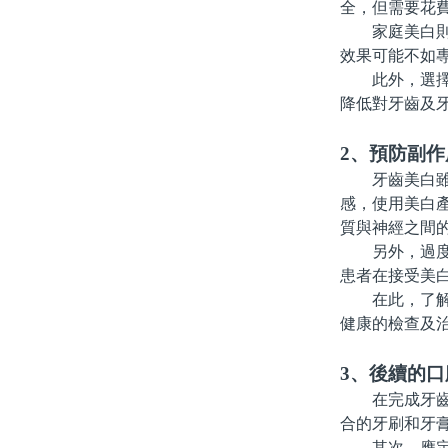
全，但需要花
家庭美白則可
效果可能不如
此外，選擇產
降低對牙齒及
2、預防副
牙齒美白雖然
感，使用美白
質與神經之間
另外，過度美
患者在接受美
在此，了解正
健康的檢查及
3、後續的口
在完成牙齒美
合的牙刷和牙
其次，應定期