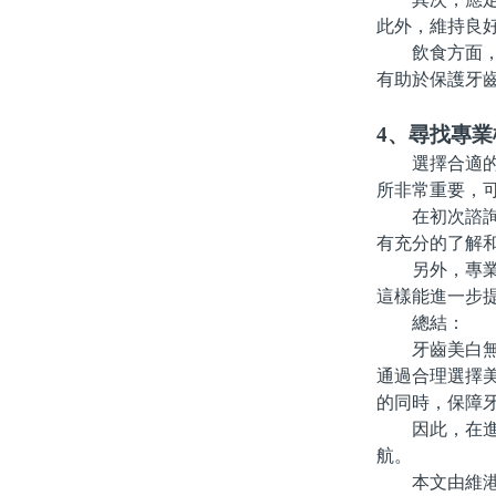
此外，維持良
飲食方面，應
有助於保護牙
4、尋找專業
選擇合適的牙
所非常重要，
在初次諮詢時
有充分的了解
另外，專業機
這樣能進一步
總結：
牙齒美白無疑
通過合理選擇
的同時，保障
因此，在進行
航。
本文由維港口