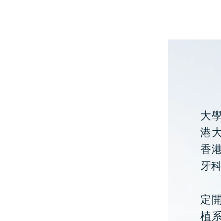
大
港大
香
牙
定開
植