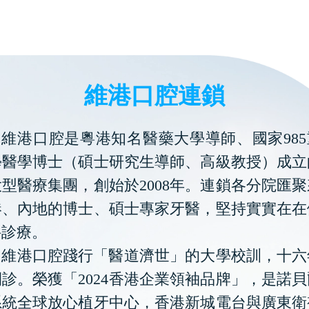
維港口腔連鎖
維港口腔是粵港知名醫藥大學導師、國家985
學醫學博士（碩士研究生導師、高級教授）成立
型醫療集團，創始於2008年。連鎖各分院匯
港、內地的博士、碩士專家牙醫，堅持實實在在
科診療。
維港口腔踐行「醫道濟世」的大學校訓，十六
診。榮獲「2024香港企業領袖品牌」，是諾
系統全球放心植牙中心，香港新城電台與廣東衛