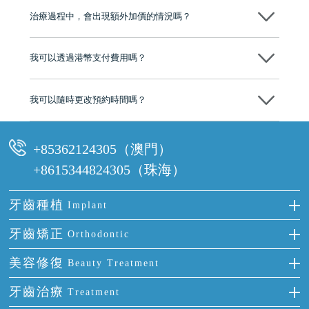
市市民極高的口碑評價及信任推薦 珠海、深圳設有八大分院，香港亦設
治療過程中，會出現額外加價的情況嗎？
有咨詢及服務保障中心，有任何問題都可以隨時預約免費咨詢，讓人十
分放心
不會，治療前我們會詳細說明治療方案及對應的價錢，顧客同意並簽字
後，我們才會正式進行診療服務
我可以透過港幣支付費用嗎？
可以。維港口腔會按照當日匯率轉算收取費用，而匯率會及時告知客人
我可以隨時更改預約時間嗎？
可以，請盡早通過wechat或whatsapp聯絡我們，告知我們你原本預約的
時間及資料，並且重新預約的日期及時段
+85362124305（澳門）
+8615344824305（珠海）
牙齒種植
Implant
種牙
牙齒矯正
Orthodontic
單顆牙缺失
隱形箍牙
美容修復
Beauty Treatment
門牙缺失
前牙反頜
全瓷牙
牙齒治療
Treatment
多顆牙缺失
牙齒擁擠