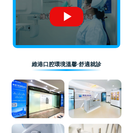
維港口腔環境溫馨·舒適就診