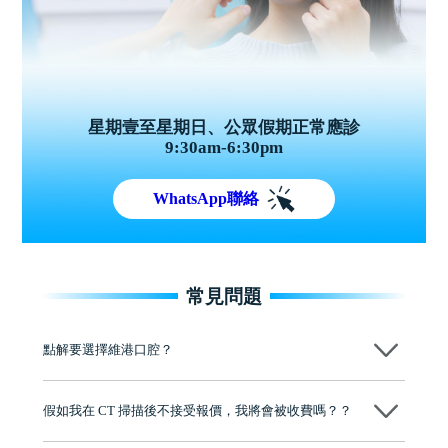
星期壹至星期日、公眾假期正常應診
9:30am-6:30pm
WhatsApp聯絡
常見問題
點解要選擇維港口腔？
維港口腔踐行「醫道濟世」的大學校訓，各分院匯聚來自香港、內地的
博士碩士高資歷牙醫，十七年穩定開診。榮獲「2024香港企業領袖品
假如我在 CT 掃描後不接受報價，我將會被收費嗎？？
牌」、「2025香港企業領袖品牌」，是諾貝爾種植系統全球放心植牙中
心，香港新城電台與廣東衛視推薦品牌
不會！只要未開始實際服務之前，你不會被收取任何費用。
至今已服務超過三十個國家和地區的顧客，受到粵港澳大灣區及周邊城