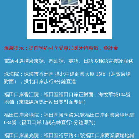
溫馨提示：提前預約可享受惠民睇牙特惠價，免診金
電話可選擇廣東話、潮汕話、英語、日語多種語言接診服務
珠海院：珠海市香洲區 拱北中建商業大廈 15樓（迎賓廣場
對面），拱北口岸步行8分鐘直達
福田口岸香江院：福田區福田口岸正對面，海悅華城104號
地鋪（東鐵線落馬洲站出關對面即到）
福田口岸廣場院：福田區裕亨路3-1號福田口岸商業廣場地鋪
034號（福田口岸出關右轉直行5分鐘即到）
福田口岸星光院：福田區裕亨路3-1號福田口岸商業廣場地鋪