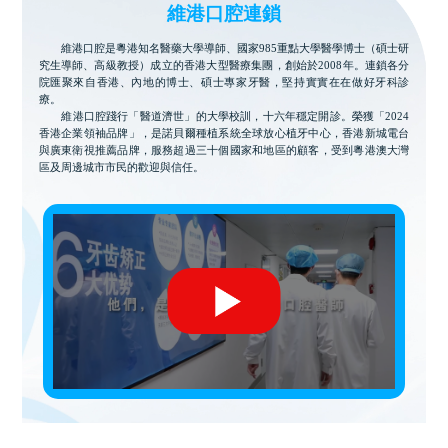
維港口腔連鎖
維港口腔是粵港知名醫藥大學導師、國家985重點大學醫學博士（碩士研
究生導師、高級教授）成立的香港大型醫療集團，創始於2008年。連鎖各分
院匯聚來自香港、內地的博士、碩士專家牙醫，堅持實實在在做好牙科診
療。
維港口腔踐行「醫道濟世」的大學校訓，十六年穩定開診。榮獲「2024
香港企業領袖品牌」，是諾貝爾種植系統全球放心植牙中心，香港新城電台
與廣東衛視推薦品牌，服務超過三十個國家和地區的顧客，受到粵港澳大灣
區及周邊城市市民的歡迎與信任。