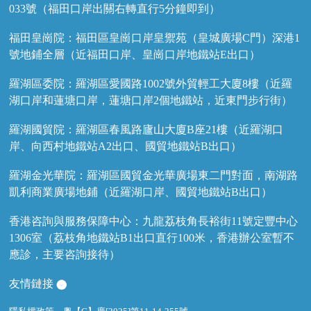
033號（福田口岸出關右轉直行5分鐘即到）
福田皇崗院：福田區皇崗口岸皇禦苑（皇城廣場C門）深港1
號地鋪全層（近福田口岸、皇崗口岸地鐵站E出口）
羅湖區委院：羅湖區愛國路1002號外貿輕工大廈8樓（近羅
湖口岸和蓮塘口岸，蓮塘口岸2個地鐵站，近東門步行街）
羅湖國貿院：羅湖區春風路廬山大廈B座21樓（近羅湖口
岸、向西村地鐵站A2出口、國貿地鐵站B出口）
羅湖金光華院：羅湖區國貿金光華廣場東二門對面，南湖路
凱利商業廣場地鋪（近羅湖口岸、國貿地鐵站B出口）
香港咨詢與服務保障中心：九龍荔枝角長裕街11號定豐中心
1306室（荔枝角地鐵站B1出口直行100米，香港辦公室暫不
應診，主要咨詢接待）
友情鏈接