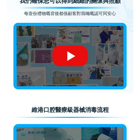
我們確保您可以得到細緻的關懷與照顧
每壹份禮物嘅背後都係顧客對我哋嘅認可同安心
維港口腔醫療級器械消毒流程