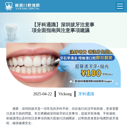
維港首頁
【
牙科通識
】
深圳拔牙注意事
項全面指南與注意事項建議
維港簡介
品牌介紹
收費標準
N
環境設備
收費總表
醫院新聞
醫生團隊
植牙收費
根管收費
門診時間
美學收費
2025-04-22
Vickong
牙科通識
就醫指引
常規收費
摘要：深圳的拔牙是一項常見的牙科手術，但在進行此項手術前後，患者需要
箍牙收費
注意多方面的問題。本文將圍繞深圳拔牙的注意事項，從拔牙前准備、手術過程、
術後護理以及特別注意事項四個方面進行詳細闡述，以幫助患者更好地應對拔牙過
程，確保健康安全。