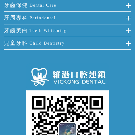
烤瓷牙
補牙
牙齒保健
Dental Care
半口缺失
牙齒前突
氟斑牙
智齒
正確刷牙
牙周專科
Periodontal
全口缺失
牙齒稀疏
四環素牙
根管治療
全國愛牙日
牙周炎
牙齒美白
Teeth Whitening
活動假牙
拔牙
預防牙病
牙齦出血
冷光美白
兒童牙科
Child Dentistry
牙貼面
牙痛
牙科通識
牙齦炎
洗牙
蛀牙防蛀
口腔潰瘍
口腔異味
牙周病
超聲波潔牙
窩溝封閉
牙齒鬆動
噴砂潔牙
兒童正畸
牙齦萎縮
牙結石
牙外傷
牙菌斑
換牙護理
兒牙診療