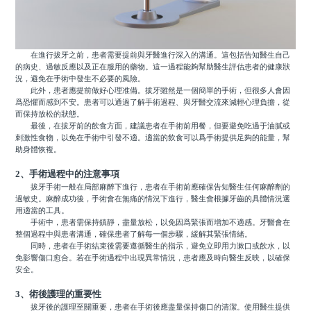
在進行拔牙之前，患者需要提前與牙醫進行深入的溝通。這包括告知醫生自己
的病史、過敏反應以及正在服用的藥物。這一過程能夠幫助醫生評估患者的健康狀
況，避免在手術中發生不必要的風險。
此外，患者應提前做好心理准備。拔牙雖然是一個簡單的手術，但很多人會因
爲恐懼而感到不安。患者可以通過了解手術過程、與牙醫交流來減輕心理負擔，從
而保持放松的狀態。
最後，在拔牙前的飲食方面，建議患者在手術前用餐，但要避免吃過于油膩或
刺激性食物，以免在手術中引發不適。適當的飲食可以爲手術提供足夠的能量，幫
助身體恢複。
2、手術過程中的注意事項
拔牙手術一般在局部麻醉下進行，患者在手術前應確保告知醫生任何麻醉劑的
過敏史。麻醉成功後，手術會在無痛的情況下進行，醫生會根據牙齒的具體情況選
用適當的工具。
手術中，患者需保持鎮靜，盡量放松，以免因爲緊張而增加不適感。牙醫會在
整個過程中與患者溝通，確保患者了解每一個步驟，緩解其緊張情緒。
同時，患者在手術結束後需要遵循醫生的指示，避免立即用力漱口或飲水，以
免影響傷口愈合。若在手術過程中出現異常情況，患者應及時向醫生反映，以確保
安全。
3、術後護理的重要性
拔牙後的護理至關重要，患者在手術後應盡量保持傷口的清潔。使用醫生提供