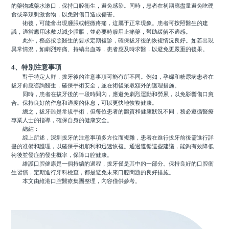
的藥物或藥水漱口，保持口腔衛生，避免感染。同時，患者在初期應盡量避免吃硬
食或辛辣刺激食物，以免對傷口造成傷害。
術後，可能會出現腫脹或輕微疼痛，這屬于正常現象。患者可按照醫生的建
議，適當應用冰敷以減少腫脹，並必要時服用止痛藥，幫助緩解不適感。
此外，務必按照醫生的要求定期複診，確保拔牙後的恢複情況良好。如若出現
異常情況，如劇烈疼痛、持續出血等，患者應及時求醫，以避免更嚴重的後果。
4、特別注意事項
對于特定人群，拔牙後的注意事項可能有所不同。例如，孕婦和糖尿病患者在
拔牙前應咨詢醫生，確保手術安全，並在術後采取額外的護理措施。
同時，患者在拔牙後的一段時間內，應避免劇烈運動和勞累，以免影響傷口愈
合。保持良好的作息和適度的休息，可以更快地恢複健康。
總之，拔牙雖是常規手術，但每位患者的體質和健康狀況不同，務必遵循醫療
專業人士的指導，確保自身的健康安全。
總結：
綜上所述，深圳拔牙的注意事項多方位而複雜，患者在進行拔牙前後需進行詳
盡的准備和護理，以確保手術順利和迅速恢複。通過遵循這些建議，能夠有效降低
術後並發症的發生概率，保障口腔健康。
維護口腔健康是一個持續的過程，拔牙僅是其中的一部分。保持良好的口腔衛
生習慣，定期進行牙科檢查，都是避免未來口腔問題的良好措施。
本文由維港口腔醫療集團整理，內容僅供參考。