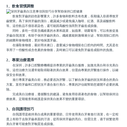
1、飲食習慣調整
飲食對牙齒的顔色影響重大，許多食物和飲料含有色素，長期攝入容易導致牙
齒變黃。爲了保持牙齒的潔白，建議減少或避免攝入咖啡、紅酒、茶及碳酸飲料
等。這些飲品不僅容易染色，還可能因爲酸性強而對牙齒造成損傷。
同時，多吃一些富含纖維素的水果和蔬菜，如蘋果、胡蘿蔔等，可以有效促進
牙齒自我清潔，有助于保持牙齒的美白。纖維素能刺激唾液分泌，幫助清除口腔內
的細菌和食物殘渣，更好地保護牙齒。
在攝取食物後，最好用水漱口，盡量減少食物殘留在口腔內的時間。尤其是在
享用了一些酸性或含色素的食物後，及時漱口可以避免對牙齒造成額外的負擔。
2、專業治療選擇
在深圳，許多口腔醫療機構提供專業的牙齒美白服務，如激光美白和冷光美白
等。這些治療方法通常能取得顯著的美白效果，但需由專業的牙醫進行操作，以確
保安全和效果。
進行專業牙齒美白前，務必要咨詢牙醫，以了解自身牙齒的狀況和適合的美白
方案。某些牙齒和口腔狀況不適合進行美白，專業的評估能幫助您避開不必要的風
險。
完成美白治療後，遵循醫生的建議，避免食用容易著色的食物，以幫助保持治
療效果。定期複查和維護是保持美白效果不變的重要環節。
3、自我護理技巧
自我護理是維持美白成果的重要環節。日常使用美白牙膏進行清潔，在一定程
度上有助于去除牙齒表面的汙漬，從而保持牙齒的亮白。但需注意，過于頻繁使用
美白牙膏可能會對牙釉質造成損傷。