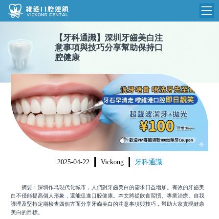
【
牙科通識
】
深圳牙齒美白注
維港首頁
意事項與技巧分享幫助保持口
腔健康
維港簡介
品牌介紹
收費標準
N
環境設備
收費總表
醫院新聞
醫生團隊
植牙收費
根管收費
門診時間
美學收費
2025-04-22
Vickong
牙科通識
就醫指引
常規收費
摘要：深圳作爲現代化城市，人們對牙齒美白的需求日益增加。有效的牙齒美
箍牙收費
白不僅能提高個人形象，還能促進口腔健康。本文將從飲食習慣、專業治療、自我
護理及堅持定期檢查四個方面分享牙齒美白的注意事項與技巧，幫助大家實現健康
美白的目標。