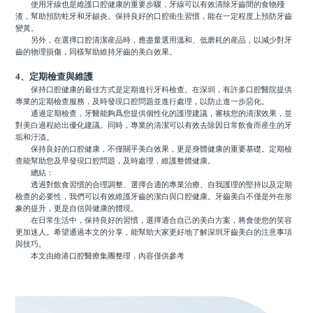
使用牙線也是維護口腔健康的重要步驟，牙線可以有效清除牙齒間的食物殘
渣，幫助預防蛀牙和牙龈炎。保持良好的口腔衛生習慣，能在一定程度上預防牙齒
變黃。
另外，在選擇口腔清潔産品時，應盡量選用溫和、低磨耗的産品，以減少對牙
齒的物理損傷，同樣幫助維持牙齒的美白效果。
4、定期檢查與維護
保持口腔健康的最佳方式是定期進行牙科檢查。在深圳，有許多口腔醫院提供
專業的定期檢查服務，及時發現口腔問題並進行處理，以防止進一步惡化。
通過定期檢查，牙醫能夠爲您提供個性化的護理建議，審核您的清潔效果，並
對美白過程給出優化建議。同時，專業的清潔可以有效去除因日常飲食而産生的牙
垢和汙漬。
保持良好的口腔健康，不僅關乎美白效果，更是身體健康的重要基礎。定期檢
查能幫助您及早發現口腔問題，及時處理，維護整體健康。
總結：
透過對飲食習慣的合理調整、選擇合適的專業治療、自我護理的堅持以及定期
檢查的必要性，我們可以有效維護牙齒的潔白與口腔健康。牙齒美白不僅是外在形
象的提升，更是自信與健康的體現。
在日常生活中，保持良好的習慣，選擇適合自己的美白方案，將會使您的笑容
更加迷人。希望通過本文的分享，能幫助大家更好地了解深圳牙齒美白的注意事項
與技巧。
本文由維港口腔醫療集團整理，內容僅供參考