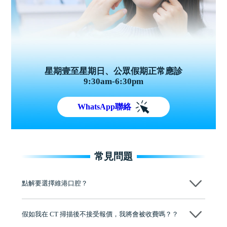
星期壹至星期日、公眾假期正常應診
9:30am-6:30pm
WhatsApp聯絡
常見問題
點解要選擇維港口腔？
維港口腔踐行「醫道濟世」的大學校訓，各分院匯聚來自香港、內地的
博士碩士高資歷牙醫，十七年穩定開診。榮獲「2024香港企業領袖品
假如我在 CT 掃描後不接受報價，我將會被收費嗎？？
牌」、「2025香港企業領袖品牌」，是諾貝爾種植系統全球放心植牙中
心，香港新城電台與廣東衛視推薦品牌