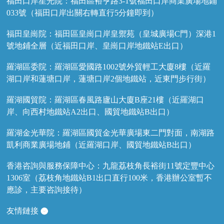
福田口岸星光院：福田區裕亨路3-1號福田口岸商業廣場地鋪
033號（福田口岸出關右轉直行5分鐘即到）
福田皇崗院：福田區皇崗口岸皇禦苑（皇城廣場C門）深港1
號地鋪全層（近福田口岸、皇崗口岸地鐵站E出口）
羅湖區委院：羅湖區愛國路1002號外貿輕工大廈8樓（近羅
湖口岸和蓮塘口岸，蓮塘口岸2個地鐵站，近東門步行街）
羅湖國貿院：羅湖區春風路廬山大廈B座21樓（近羅湖口
岸、向西村地鐵站A2出口、國貿地鐵站B出口）
羅湖金光華院：羅湖區國貿金光華廣場東二門對面，南湖路
凱利商業廣場地鋪（近羅湖口岸、國貿地鐵站B出口）
香港咨詢與服務保障中心：九龍荔枝角長裕街11號定豐中心
1306室（荔枝角地鐵站B1出口直行100米，香港辦公室暫不
應診，主要咨詢接待）
友情鏈接