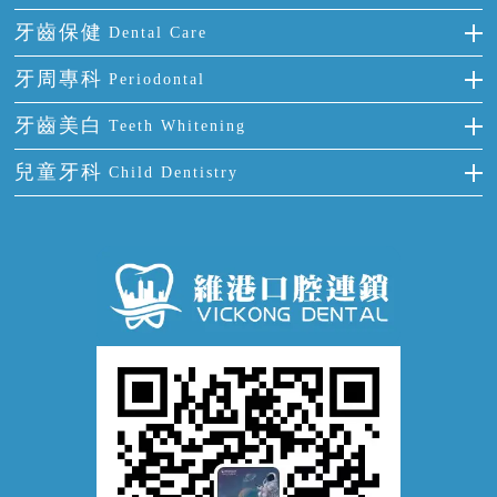
多顆牙缺失
牙齒擁擠
烤瓷牙
補牙
牙齒保健
Dental Care
半口缺失
牙齒前突
氟斑牙
智齒
正確刷牙
牙周專科
Periodontal
全口缺失
牙齒稀疏
四環素牙
根管治療
全國愛牙日
牙周炎
牙齒美白
Teeth Whitening
活動假牙
拔牙
預防牙病
牙齦出血
冷光美白
兒童牙科
Child Dentistry
牙貼面
牙痛
牙科通識
牙齦炎
洗牙
蛀牙防蛀
口腔潰瘍
口腔異味
牙周病
超聲波潔牙
窩溝封閉
牙齒鬆動
噴砂潔牙
兒童正畸
牙齦萎縮
牙結石
牙外傷
牙菌斑
換牙護理
兒牙診療