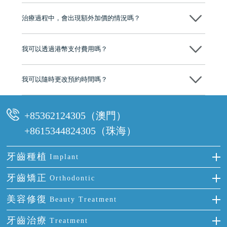
不會！只要未開始實際服務之前，你不會被收取任何費用。
至今已服務超過三十個國家和地區的顧客，受到粵港澳大灣區及周邊城
市市民極高的口碑評價及信任推薦 珠海、深圳設有八大分院，香港亦設
治療過程中，會出現額外加價的情況嗎？
有咨詢及服務保障中心，有任何問題都可以隨時預約免費咨詢，讓人十
分放心
不會，治療前我們會詳細說明治療方案及對應的價錢，顧客同意並簽字
後，我們才會正式進行診療服務
我可以透過港幣支付費用嗎？
可以。維港口腔會按照當日匯率轉算收取費用，而匯率會及時告知客人
我可以隨時更改預約時間嗎？
可以，請盡早通過wechat或whatsapp聯絡我們，告知我們你原本預約的
時間及資料，並且重新預約的日期及時段
+85362124305（澳門）
+8615344824305（珠海）
牙齒種植
Implant
種牙
牙齒矯正
Orthodontic
單顆牙缺失
隱形箍牙
美容修復
Beauty Treatment
門牙缺失
前牙反頜
全瓷牙
牙齒治療
Treatment