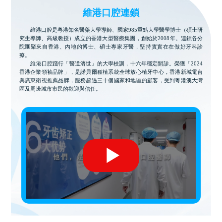
維港口腔連鎖
維港口腔是粵港知名醫藥大學導師、國家985重點大學醫學博士（碩士研
究生導師、高級教授）成立的香港大型醫療集團，創始於2008年。連鎖各分
院匯聚來自香港、內地的博士、碩士專家牙醫，堅持實實在在做好牙科診
療。
維港口腔踐行「醫道濟世」的大學校訓，十六年穩定開診。榮獲「2024
香港企業領袖品牌」，是諾貝爾種植系統全球放心植牙中心，香港新城電台
與廣東衛視推薦品牌，服務超過三十個國家和地區的顧客，受到粵港澳大灣
區及周邊城市市民的歡迎與信任。