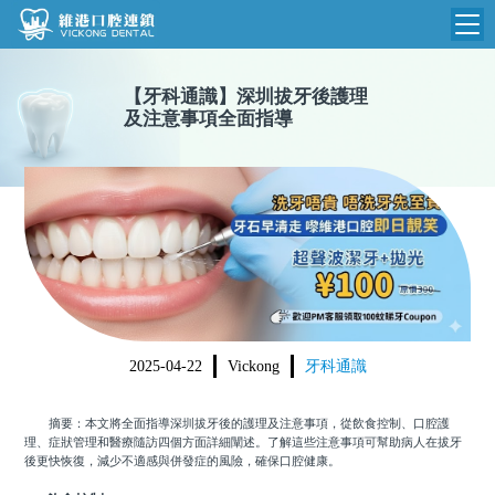
維港首頁
【
牙科通識
】
深圳拔牙後護理
及注意事項全面指導
維港簡介
品牌介紹
收費標準
N
環境設備
收費總表
醫院新聞
醫生團隊
植牙收費
根管收費
門診時間
美學收費
2025-04-22
Vickong
牙科通識
就醫指引
常規收費
摘要：本文將全面指導深圳拔牙後的護理及注意事項，從飲食控制、口腔護
箍牙收費
理、症狀管理和醫療隨訪四個方面詳細闡述。了解這些注意事項可幫助病人在拔牙
後更快恢復，減少不適感與併發症的風險，確保口腔健康。