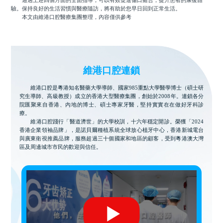
通過上述四個方面的全面指導，可以有效促進傷口癒合，提升患者的康復體
驗。保持良好的生活習慣與醫療隨訪，將有助於您早日回到正常生活。
本文由維港口腔醫療集團整理，內容僅供參考
維港口腔連鎖
維港口腔是粵港知名醫藥大學導師、國家985重點大學醫學博士（碩士研
究生導師、高級教授）成立的香港大型醫療集團，創始於2008年。連鎖各分
院匯聚來自香港、內地的博士、碩士專家牙醫，堅持實實在在做好牙科診
療。
維港口腔踐行「醫道濟世」的大學校訓，十六年穩定開診。榮獲「2024
香港企業領袖品牌」，是諾貝爾種植系統全球放心植牙中心，香港新城電台
與廣東衛視推薦品牌，服務超過三十個國家和地區的顧客，受到粵港澳大灣
區及周邊城市市民的歡迎與信任。