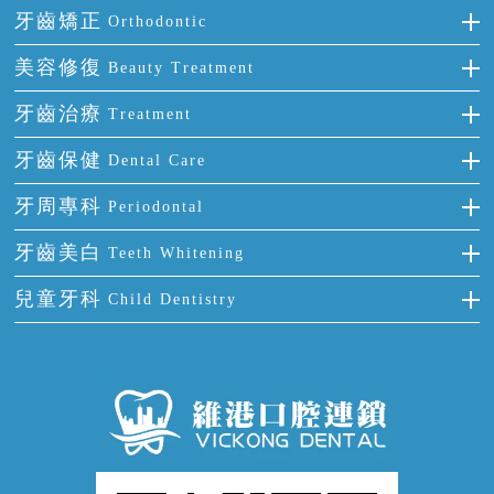
種牙
牙齒矯正
Orthodontic
單顆牙缺失
隱形箍牙
美容修復
Beauty Treatment
門牙缺失
前牙反頜
全瓷牙
牙齒治療
Treatment
多顆牙缺失
牙齒擁擠
烤瓷牙
補牙
牙齒保健
Dental Care
半口缺失
牙齒前突
氟斑牙
智齒
正確刷牙
牙周專科
Periodontal
全口缺失
牙齒稀疏
四環素牙
根管治療
全國愛牙日
牙周炎
牙齒美白
Teeth Whitening
活動假牙
拔牙
預防牙病
牙齦出血
冷光美白
兒童牙科
Child Dentistry
牙貼面
牙痛
牙科通識
牙齦炎
洗牙
蛀牙防蛀
口腔潰瘍
口腔異味
牙周病
超聲波潔牙
窩溝封閉
牙齒鬆動
噴砂潔牙
兒童正畸
牙齦萎縮
牙結石
牙外傷
牙菌斑