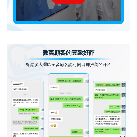
數萬顧客的壹致好評
粵港澳大灣區至多顧客認可同口碑推薦的牙科