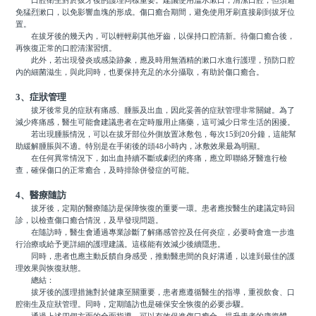
口腔衛生對於拔牙後的護理同樣重要。建議使用溫水漱口，清潔口腔，但須避
免猛烈漱口，以免影響血塊的形成。傷口癒合期間，避免使用牙刷直接刷到拔牙位
置。
在拔牙後的幾天內，可以輕輕刷其他牙齒，以保持口腔清新。待傷口癒合後，
再恢復正常的口腔清潔習慣。
此外，若出現發炎或感染跡象，應及時用無酒精的漱口水進行護理，預防口腔
內的細菌滋生，與此同時，也要保持充足的水分攝取，有助於傷口癒合。
3、症狀管理
拔牙後常見的症狀有痛感、腫脹及出血，因此妥善的症狀管理非常關鍵。為了
減少疼痛感，醫生可能會建議患者在定時服用止痛藥，這可減少日常生活的困擾。
若出現腫脹情況，可以在拔牙部位外側放置冰敷包，每次15到20分鐘，這能幫
助緩解腫脹與不適。特別是在手術後的頭48小時內，冰敷效果最為明顯。
在任何異常情況下，如出血持續不斷或劇烈的疼痛，應立即聯絡牙醫進行檢
查，確保傷口的正常癒合，及時排除併發症的可能。
4、醫療隨訪
拔牙後，定期的醫療隨訪是保障恢復的重要一環。患者應按醫生的建議定時回
診，以檢查傷口癒合情況，及早發現問題。
在隨訪時，醫生會通過專業診斷了解痛感管控及任何炎症，必要時會進一步進
行治療或給予更詳細的護理建議。這樣能有效減少後續隱患。
同時，患者也應主動反饋自身感受，推動醫患間的良好溝通，以達到最佳的護
理效果與恢復狀態。
總結：
拔牙後的護理措施對於健康至關重要，患者應遵循醫生的指導，重視飲食、口
腔衛生及症狀管理。同時，定期隨訪也是確保安全恢復的必要步驟。