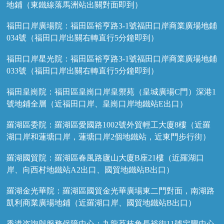
地鋪（東鐵線落馬洲站出關對面即到）
福田口岸廣場院：福田區裕亨路3-1號福田口岸商業廣場地鋪
034號（福田口岸出關右轉直行5分鐘即到）
福田口岸星光院：福田區裕亨路3-1號福田口岸商業廣場地鋪
033號（福田口岸出關右轉直行5分鐘即到）
福田皇崗院：福田區皇崗口岸皇禦苑（皇城廣場C門）深港1
號地鋪全層（近福田口岸、皇崗口岸地鐵站E出口）
羅湖區委院：羅湖區愛國路1002號外貿輕工大廈8樓（近羅
湖口岸和蓮塘口岸，蓮塘口岸2個地鐵站，近東門步行街）
羅湖國貿院：羅湖區春風路廬山大廈B座21樓（近羅湖口
岸、向西村地鐵站A2出口、國貿地鐵站B出口）
羅湖金光華院：羅湖區國貿金光華廣場東二門對面，南湖路
凱利商業廣場地鋪（近羅湖口岸、國貿地鐵站B出口）
香港咨詢與服務保障中心：九龍荔枝角長裕街11號定豐中心