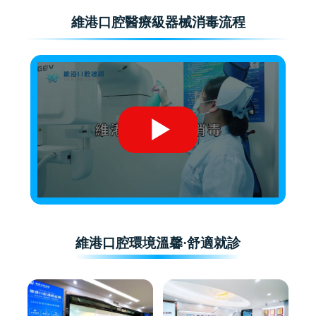
維港口腔醫療級器械消毒流程
維港口腔環境溫馨·舒適就診