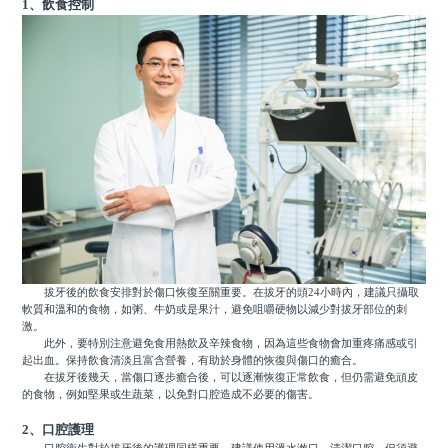
1、飲食控制
拔牙後的飲食安排對於傷口恢復至關重要。在拔牙的頭24小時內，建議只攝取
軟質和溫和的食物，如粥、牛奶或是果汁，避免咀嚼硬物以減少對拔牙部位的刺
激。
此外，要特別注意避免食用熱飲及辛辣食物，因為這些食物會加重疼痛感或引
起出血。保持飲食清淡且富含營養，有助於身體的恢復與傷口的癒合。
在拔牙後幾天，當傷口逐步癒合後，可以逐漸恢復正常飲食，但仍需避免頑皮
的食物，例如堅果或生蔬菜，以免對口腔造成不必要的傷害。
2、口腔護理