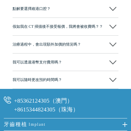
點解要選擇維港口腔？
維港口腔踐行「醫道濟世」的大學校訓，各分院匯聚來自香港、內地的
博士碩士高資歷牙醫，十七年穩定開診。榮獲「2024香港企業領袖品
假如我在 CT 掃描後不接受報價，我將會被收費嗎？？
牌」、「2025香港企業領袖品牌」，是諾貝爾種植系統全球放心植牙中
心，香港新城電台與廣東衛視推薦品牌
不會！只要未開始實際服務之前，你不會被收取任何費用。
至今已服務超過三十個國家和地區的顧客，受到粵港澳大灣區及周邊城
市市民極高的口碑評價及信任推薦 珠海、深圳設有八大分院，香港亦設
治療過程中，會出現額外加價的情況嗎？
有咨詢及服務保障中心，有任何問題都可以隨時預約免費咨詢，讓人十
分放心
不會，治療前我們會詳細說明治療方案及對應的價錢，顧客同意並簽字
後，我們才會正式進行診療服務
我可以透過港幣支付費用嗎？
可以。維港口腔會按照當日匯率轉算收取費用，而匯率會及時告知客人
我可以隨時更改預約時間嗎？
可以，請盡早通過wechat或whatsapp聯絡我們，告知我們你原本預約的
時間及資料，並且重新預約的日期及時段
+85362124305（澳門）
+8615344824305（珠海）
牙齒種植
Implant