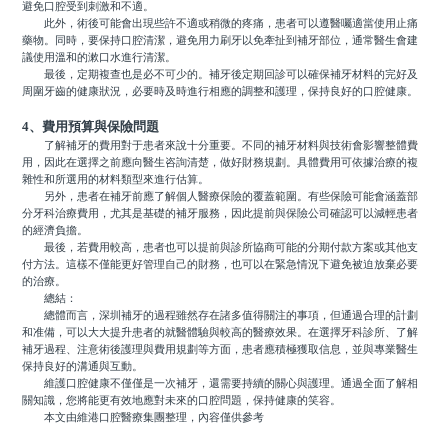
避免口腔受到刺激和不適。
此外，術後可能會出現些許不適或稍微的疼痛，患者可以遵醫囑適當使用止痛
藥物。同時，要保持口腔清潔，避免用力刷牙以免牽扯到補牙部位，通常醫生會建
議使用溫和的漱口水進行清潔。
最後，定期複查也是必不可少的。補牙後定期回診可以確保補牙材料的完好及
周圍牙齒的健康狀況，必要時及時進行相應的調整和護理，保持良好的口腔健康。
4、費用預算與保險問題
了解補牙的費用對于患者來說十分重要。不同的補牙材料與技術會影響整體費
用，因此在選擇之前應向醫生咨詢清楚，做好財務規劃。具體費用可依據治療的複
雜性和所選用的材料類型來進行估算。
另外，患者在補牙前應了解個人醫療保險的覆蓋範圍。有些保險可能會涵蓋部
分牙科治療費用，尤其是基礎的補牙服務，因此提前與保險公司確認可以減輕患者
的經濟負擔。
最後，若費用較高，患者也可以提前與診所協商可能的分期付款方案或其他支
付方法。這樣不僅能更好管理自己的財務，也可以在緊急情況下避免被迫放棄必要
的治療。
總結：
總體而言，深圳補牙的過程雖然存在諸多值得關注的事項，但通過合理的計劃
和准備，可以大大提升患者的就醫體驗與較高的醫療效果。在選擇牙科診所、了解
補牙過程、注意術後護理與費用規劃等方面，患者應積極獲取信息，並與專業醫生
保持良好的溝通與互動。
維護口腔健康不僅僅是一次補牙，還需要持續的關心與護理。通過全面了解相
關知識，您將能更有效地應對未來的口腔問題，保持健康的笑容。
本文由維港口腔醫療集團整理，內容僅供參考