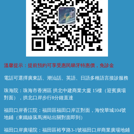
溫馨提示：提前預約可享受惠民睇牙特惠價，免診金
電話可選擇廣東話、潮汕話、英語、日語多種語言接診服務
珠海院：珠海市香洲區 拱北中建商業大廈 15樓（迎賓廣場
對面），拱北口岸步行8分鐘直達
福田口岸香江院：福田區福田口岸正對面，海悅華城104號
地鋪（東鐵線落馬洲站出關對面即到）
福田口岸廣場院：福田區裕亨路3-1號福田口岸商業廣場地鋪