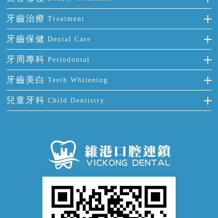
門牙缺失
前牙反頜
全瓷牙
牙齒治療
Treatment
多顆牙缺失
牙齒擁擠
烤瓷牙
補牙
牙齒保健
Dental Care
半口缺失
牙齒前突
氟斑牙
智齒
正確刷牙
牙周專科
Periodontal
全口缺失
牙齒稀疏
四環素牙
根管治療
全國愛牙日
牙周炎
牙齒美白
Teeth Whitening
活動假牙
拔牙
預防牙病
牙齦出血
冷光美白
兒童牙科
Child Dentistry
牙貼面
牙痛
牙科通識
牙齦炎
洗牙
蛀牙防蛀
口腔潰瘍
口腔異味
牙周病
超聲波潔牙
窩溝封閉
牙齒鬆動
噴砂潔牙
兒童正畸
牙齦萎縮
牙結石
牙外傷
牙菌斑
換牙護理
兒牙診療