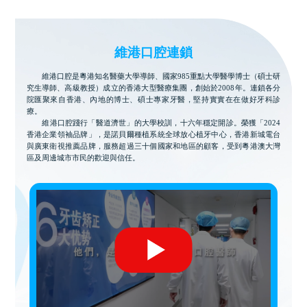
維港口腔連鎖
維港口腔是粵港知名醫藥大學導師、國家985重點大學醫學博士（碩士研
究生導師、高級教授）成立的香港大型醫療集團，創始於2008年。連鎖各分
院匯聚來自香港、內地的博士、碩士專家牙醫，堅持實實在在做好牙科診
療。
維港口腔踐行「醫道濟世」的大學校訓，十六年穩定開診。榮獲「2024
香港企業領袖品牌」，是諾貝爾種植系統全球放心植牙中心，香港新城電台
與廣東衛視推薦品牌，服務超過三十個國家和地區的顧客，受到粵港澳大灣
區及周邊城市市民的歡迎與信任。