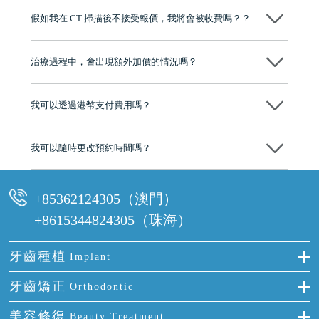
博士碩士高資歷牙醫，十七年穩定開診。榮獲「2024香港企業領袖品
假如我在 CT 掃描後不接受報價，我將會被收費嗎？？
牌」、「2025香港企業領袖品牌」，是諾貝爾種植系統全球放心植牙中
心，香港新城電台與廣東衛視推薦品牌
不會！只要未開始實際服務之前，你不會被收取任何費用。
至今已服務超過三十個國家和地區的顧客，受到粵港澳大灣區及周邊城
市市民極高的口碑評價及信任推薦 珠海、深圳設有八大分院，香港亦設
治療過程中，會出現額外加價的情況嗎？
有咨詢及服務保障中心，有任何問題都可以隨時預約免費咨詢，讓人十
分放心
不會，治療前我們會詳細說明治療方案及對應的價錢，顧客同意並簽字
後，我們才會正式進行診療服務
我可以透過港幣支付費用嗎？
可以。維港口腔會按照當日匯率轉算收取費用，而匯率會及時告知客人
我可以隨時更改預約時間嗎？
可以，請盡早通過wechat或whatsapp聯絡我們，告知我們你原本預約的
時間及資料，並且重新預約的日期及時段
+85362124305（澳門）
+8615344824305（珠海）
牙齒種植
Implant
種牙
牙齒矯正
Orthodontic
單顆牙缺失
隱形箍牙
美容修復
Beauty Treatment