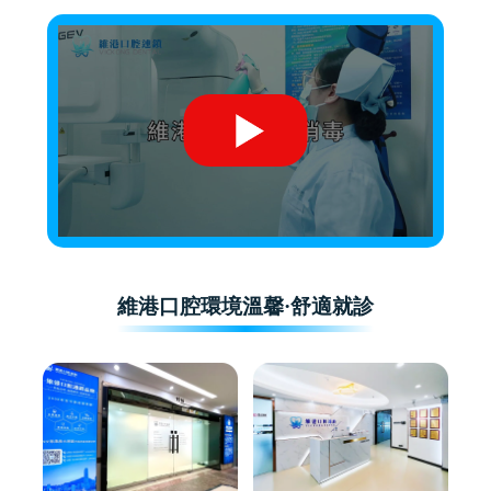
維港口腔環境溫馨·舒適就診