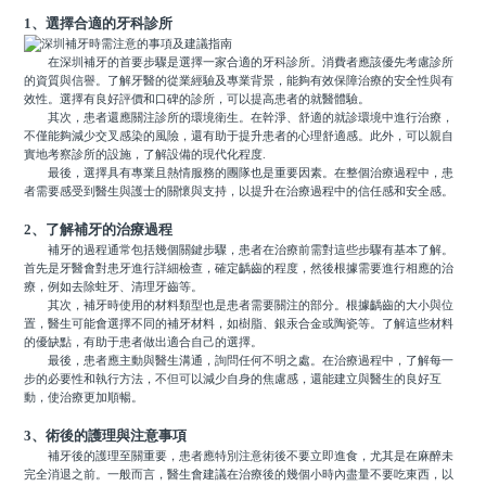
1、選擇合適的牙科診所
在深圳補牙的首要步驟是選擇一家合適的牙科診所。消費者應該優先考慮診所
的資質與信譽。了解牙醫的從業經驗及專業背景，能夠有效保障治療的安全性與有
效性。選擇有良好評價和口碑的診所，可以提高患者的就醫體驗。
其次，患者還應關注診所的環境衛生。在幹淨、舒適的就診環境中進行治療，
不僅能夠減少交叉感染的風險，還有助于提升患者的心理舒適感。此外，可以親自
實地考察診所的設施，了解設備的現代化程度.
最後，選擇具有專業且熱情服務的團隊也是重要因素。在整個治療過程中，患
者需要感受到醫生與護士的關懷與支持，以提升在治療過程中的信任感和安全感。
2、了解補牙的治療過程
補牙的過程通常包括幾個關鍵步驟，患者在治療前需對這些步驟有基本了解。
首先是牙醫會對患牙進行詳細檢查，確定齲齒的程度，然後根據需要進行相應的治
療，例如去除蛀牙、清理牙齒等。
其次，補牙時使用的材料類型也是患者需要關注的部分。根據齲齒的大小與位
置，醫生可能會選擇不同的補牙材料，如樹脂、銀汞合金或陶瓷等。了解這些材料
的優缺點，有助于患者做出適合自己的選擇。
最後，患者應主動與醫生溝通，詢問任何不明之處。在治療過程中，了解每一
步的必要性和執行方法，不但可以減少自身的焦慮感，還能建立與醫生的良好互
動，使治療更加順暢。
3、術後的護理與注意事項
補牙後的護理至關重要，患者應特別注意術後不要立即進食，尤其是在麻醉未
完全消退之前。一般而言，醫生會建議在治療後的幾個小時內盡量不要吃東西，以