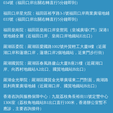
034號（福田口岸出關右轉直行5分鐘即到）
福田口岸星光院：福田區裕亨路3-1號福田口岸商業廣場地鋪
033號（福田口岸出關右轉直行5分鐘即到）
福田皇崗院：福田區皇崗口岸皇禦苑（皇城廣場C門）深港1
號地鋪全層（近福田口岸、皇崗口岸地鐵站E出口）
羅湖區委院：羅湖區愛國路1002號外貿輕工大廈8樓（近羅
湖口岸和蓮塘口岸，蓮塘口岸2個地鐵站，近東門步行街）
羅湖國貿院：羅湖區春風路廬山大廈B座21樓（近羅湖口
岸、向西村地鐵站A2出口、國貿地鐵站B出口）
羅湖金光華院：羅湖區國貿金光華廣場東二門對面，南湖路
凱利商業廣場地鋪（近羅湖口岸、國貿地鐵站B出口）
香港咨詢與服務保障中心：九龍荔枝角長裕街11號定豐中心
1306室（荔枝角地鐵站B1出口直行100米，香港辦公室暫不
應診，主要咨詢接待）