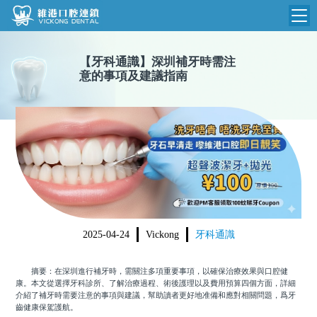
維港首頁
【
牙科通識
】
深圳補牙時需注
意的事項及建議指南
維港簡介
品牌介紹
收費標準
N
環境設備
收費總表
醫院新聞
醫生團隊
植牙收費
根管收費
門診時間
美學收費
2025-04-24
Vickong
牙科通識
就醫指引
常規收費
摘要：在深圳進行補牙時，需關注多項重要事項，以確保治療效果與口腔健
箍牙收費
康。本文從選擇牙科診所、了解治療過程、術後護理以及費用預算四個方面，詳細
介紹了補牙時需要注意的事項與建議，幫助讀者更好地准備和應對相關問題，爲牙
齒健康保駕護航。