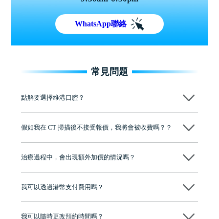
WhatsApp聯絡
常見問題
點解要選擇維港口腔？
維港口腔踐行「醫道濟世」的大學校訓，各分院匯聚來自香港、內地的
博士碩士高資歷牙醫，十七年穩定開診。榮獲「2024香港企業領袖品
假如我在 CT 掃描後不接受報價，我將會被收費嗎？？
牌」、「2025香港企業領袖品牌」，是諾貝爾種植系統全球放心植牙中
心，香港新城電台與廣東衛視推薦品牌
不會！只要未開始實際服務之前，你不會被收取任何費用。
至今已服務超過三十個國家和地區的顧客，受到粵港澳大灣區及周邊城
市市民極高的口碑評價及信任推薦 珠海、深圳設有八大分院，香港亦設
治療過程中，會出現額外加價的情況嗎？
有咨詢及服務保障中心，有任何問題都可以隨時預約免費咨詢，讓人十
分放心
不會，治療前我們會詳細說明治療方案及對應的價錢，顧客同意並簽字
後，我們才會正式進行診療服務
我可以透過港幣支付費用嗎？
可以。維港口腔會按照當日匯率轉算收取費用，而匯率會及時告知客人
我可以隨時更改預約時間嗎？