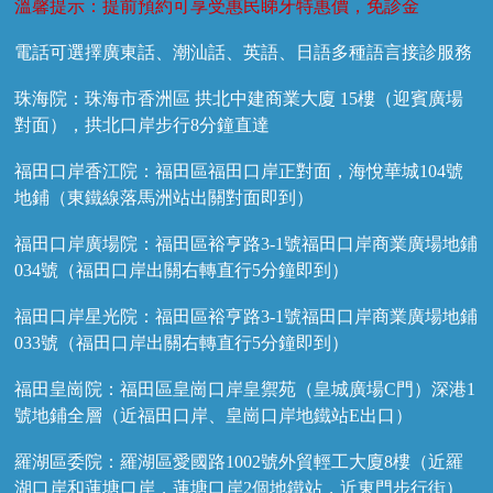
溫馨提示：提前預約可享受惠民睇牙特惠價，免診金
電話可選擇廣東話、潮汕話、英語、日語多種語言接診服務
珠海院：珠海市香洲區 拱北中建商業大廈 15樓（迎賓廣場
對面），拱北口岸步行8分鐘直達
福田口岸香江院：福田區福田口岸正對面，海悅華城104號
地鋪（東鐵線落馬洲站出關對面即到）
福田口岸廣場院：福田區裕亨路3-1號福田口岸商業廣場地鋪
034號（福田口岸出關右轉直行5分鐘即到）
福田口岸星光院：福田區裕亨路3-1號福田口岸商業廣場地鋪
033號（福田口岸出關右轉直行5分鐘即到）
福田皇崗院：福田區皇崗口岸皇禦苑（皇城廣場C門）深港1
號地鋪全層（近福田口岸、皇崗口岸地鐵站E出口）
羅湖區委院：羅湖區愛國路1002號外貿輕工大廈8樓（近羅
湖口岸和蓮塘口岸，蓮塘口岸2個地鐵站，近東門步行街）