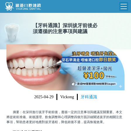
維港首頁
【
牙科通識
】
深圳拔牙前後必
須遵循的注意事項與建議
維港簡介
品牌介紹
收費標準
N
環境設備
收費總表
醫院新聞
醫生團隊
植牙收費
根管收費
門診時間
美學收費
2025-04-29
Vickong
牙科通識
就醫指引
常規收費
摘要：在深圳進行拔牙手術前後，遵循一定的注意事項與建議至關重要。本文
箍牙收費
將從術前准備、術後護理、飲食調整和心理調整四個方面詳細闡述拔牙的相關注意
事項，幫助患者更好地應對拔牙過程，降低術後不適，提高恢複效果。