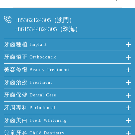
可以，請盡早通過wechat或whatsapp聯絡我們，告知我們你原本預約的
時間及資料，並且重新預約的日期及時段
+85362124305（澳門）
+8615344824305（珠海）
牙齒種植
Implant
種牙
牙齒矯正
Orthodontic
單顆牙缺失
隱形箍牙
美容修復
Beauty Treatment
門牙缺失
前牙反頜
全瓷牙
牙齒治療
Treatment
多顆牙缺失
牙齒擁擠
烤瓷牙
補牙
牙齒保健
Dental Care
半口缺失
牙齒前突
氟斑牙
智齒
正確刷牙
牙周專科
Periodontal
全口缺失
牙齒稀疏
四環素牙
根管治療
全國愛牙日
牙周炎
牙齒美白
Teeth Whitening
活動假牙
拔牙
預防牙病
牙齦出血
冷光美白
兒童牙科
Child Dentistry
牙貼面