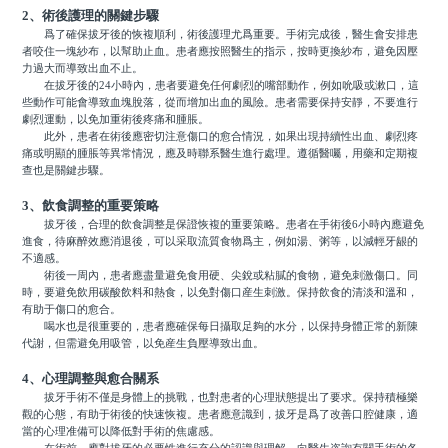
2、術後護理的關鍵步驟
爲了確保拔牙後的恢複順利，術後護理尤爲重要。手術完成後，醫生會安排患
者咬住一塊紗布，以幫助止血。患者應按照醫生的指示，按時更換紗布，避免因壓
力過大而導致出血不止。
在拔牙後的24小時內，患者要避免任何劇烈的嘴部動作，例如吮吸或漱口，這
些動作可能會導致血塊脫落，從而增加出血的風險。患者需要保持安靜，不要進行
劇烈運動，以免加重術後疼痛和腫脹。
此外，患者在術後應密切注意傷口的愈合情況，如果出現持續性出血、劇烈疼
痛或明顯的腫脹等異常情況，應及時聯系醫生進行處理。遵循醫囑，用藥和定期複
查也是關鍵步驟。
3、飲食調整的重要策略
拔牙後，合理的飲食調整是保證恢複的重要策略。患者在手術後6小時內應避免
進食，待麻醉效應消退後，可以采取流質食物爲主，例如湯、粥等，以減輕牙龈的
不適感。
術後一周內，患者應盡量避免食用硬、尖銳或粘膩的食物，避免刺激傷口。同
時，要避免飲用碳酸飲料和熱食，以免對傷口産生刺激。保持飲食的清淡和溫和，
有助于傷口的愈合。
喝水也是很重要的，患者應確保每日攝取足夠的水分，以保持身體正常的新陳
代謝，但需避免用吸管，以免産生負壓導致出血。
4、心理調整與愈合關系
拔牙手術不僅是身體上的挑戰，也對患者的心理狀態提出了要求。保持積極樂
觀的心態，有助于術後的快速恢複。患者應意識到，拔牙是爲了改善口腔健康，適
當的心理准備可以降低對手術的焦慮感。