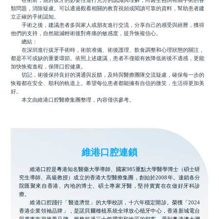
在術前，應對拔牙的必要性進行充分的認識與理解，向醫生咨詢有關手術的各
類問題，消除疑慮。可以通過觀看相關的教育視頻或閱讀可靠的資料，幫助患者建
立正確的手術認知。
手術之後，建議患者多與家人或朋友進行交流，分享自己的感受與經曆，獲得
他們的支持，自然能減輕術後對疼痛的敏感度，提升恢複信心。
總結：
在深圳進行拔牙手術時，術前准備、術後護理、飲食調整和心理狀態的關注，
都是不可或缺的重要環節。依照上述建議，患者不僅能有效降低術後不適感，更能
加快恢複進程，保障口腔健康。
切記，術後保持良好的溝通與反饋，及時與醫療團隊交流疑慮，確保每一步的
恢複都在安全、順利的軌道上。希望每位患者都能擁有自信的微笑，生活得更加美
好。
本文由維港口腔醫療集團整理，內容僅供參考。
維港口腔連鎖
維港口腔是粵港知名醫藥大學導師、國家985重點大學醫學博士（碩士研
究生導師、高級教授）成立的香港大型醫療集團，創始於2008年。連鎖各分
院匯聚來自香港、內地的博士、碩士專家牙醫，堅持實實在在做好牙科診
療。
維港口腔踐行「醫道濟世」的大學校訓，十六年穩定開診。榮獲「2024
香港企業領袖品牌」，是諾貝爾種植系統全球放心植牙中心，香港新城電台
與廣東衛視推薦品牌，服務超過三十個國家和地區的顧客，受到粵港澳大灣