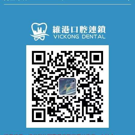
牙痛
牙科通識
牙齦炎
洗牙
蛀牙防蛀
口腔潰瘍
口腔異味
牙周病
超聲波潔牙
窩溝封閉
牙齒鬆動
噴砂潔牙
兒童正畸
牙齦萎縮
牙結石
牙外傷
牙菌斑
換牙護理
兒牙診療