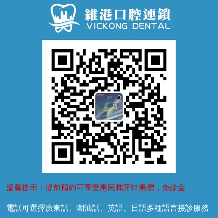
牙齒鬆動
噴砂潔牙
兒童正畸
牙齦萎縮
牙結石
牙外傷
牙菌斑
換牙護理
兒牙診療
溫馨提示：提前預約可享受惠民睇牙特惠價，免診金
電話可選擇廣東話、潮汕話、英語、日語多種語言接診服務