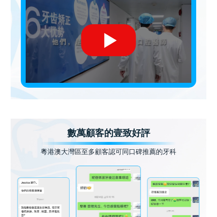
數萬顧客的壹致好評
粵港澳大灣區至多顧客認可同口碑推薦的牙科