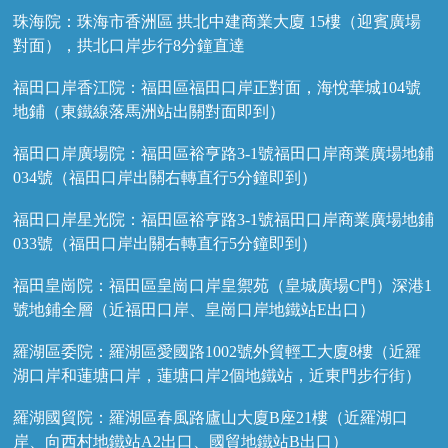
珠海院：珠海市香洲區 拱北中建商業大廈 15樓（迎賓廣場
對面），拱北口岸步行8分鐘直達
福田口岸香江院：福田區福田口岸正對面，海悅華城104號
地鋪（東鐵線落馬洲站出關對面即到）
福田口岸廣場院：福田區裕亨路3-1號福田口岸商業廣場地鋪
034號（福田口岸出關右轉直行5分鐘即到）
福田口岸星光院：福田區裕亨路3-1號福田口岸商業廣場地鋪
033號（福田口岸出關右轉直行5分鐘即到）
福田皇崗院：福田區皇崗口岸皇禦苑（皇城廣場C門）深港1
號地鋪全層（近福田口岸、皇崗口岸地鐵站E出口）
羅湖區委院：羅湖區愛國路1002號外貿輕工大廈8樓（近羅
湖口岸和蓮塘口岸，蓮塘口岸2個地鐵站，近東門步行街）
羅湖國貿院：羅湖區春風路廬山大廈B座21樓（近羅湖口
岸、向西村地鐵站A2出口、國貿地鐵站B出口）