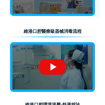
維港口腔醫療級器械消毒流程
維港口腔環境溫馨·舒適就診