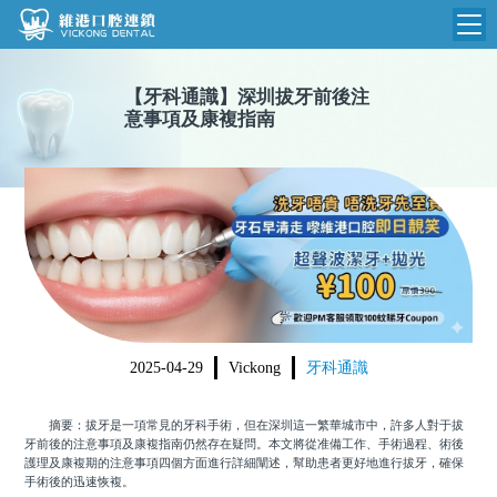
維港首頁
【
牙科通識
】
深圳拔牙前後注
意事項及康複指南
維港簡介
品牌介紹
收費標準
N
環境設備
收費總表
醫院新聞
醫生團隊
植牙收費
根管收費
門診時間
美學收費
2025-04-29
Vickong
牙科通識
就醫指引
常規收費
摘要：拔牙是一項常見的牙科手術，但在深圳這一繁華城市中，許多人對于拔
箍牙收費
牙前後的注意事項及康複指南仍然存在疑問。本文將從准備工作、手術過程、術後
護理及康複期的注意事項四個方面進行詳細闡述，幫助患者更好地進行拔牙，確保
手術後的迅速恢複。