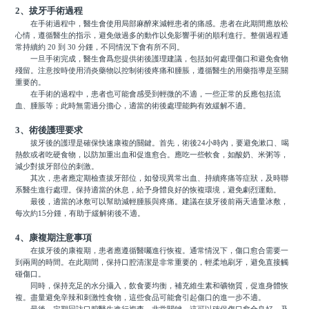
2、拔牙手術過程
在手術過程中，醫生會使用局部麻醉來減輕患者的痛感。患者在此期間應放松
心情，遵循醫生的指示，避免做過多的動作以免影響手術的順利進行。整個過程通
常持續約 20 到 30 分鍾，不同情況下會有所不同。
一旦手術完成，醫生會爲您提供術後護理建議，包括如何處理傷口和避免食物
殘留。注意按時使用消炎藥物以控制術後疼痛和腫脹，遵循醫生的用藥指導是至關
重要的。
在手術的過程中，患者也可能會感受到輕微的不適，一些正常的反應包括流
血、腫脹等；此時無需過分擔心，適當的術後處理能夠有效緩解不適。
3、術後護理要求
拔牙後的護理是確保快速康複的關鍵。首先，術後24小時內，要避免漱口、喝
熱飲或者吃硬食物，以防加重出血和促進愈合。應吃一些軟食，如酸奶、米粥等，
減少對拔牙部位的刺激。
其次，患者應定期檢查拔牙部位，如發現異常出血、持續疼痛等症狀，及時聯
系醫生進行處理。保持適當的休息，給予身體良好的恢複環境，避免劇烈運動。
最後，適當的冰敷可以幫助減輕腫脹與疼痛。建議在拔牙後前兩天適量冰敷，
每次約15分鍾，有助于緩解術後不適。
4、康複期注意事項
在拔牙後的康複期，患者應遵循醫囑進行恢複。通常情況下，傷口愈合需要一
到兩周的時間。在此期間，保持口腔清潔是非常重要的，輕柔地刷牙，避免直接觸
碰傷口。
同時，保持充足的水分攝入，飲食要均衡，補充維生素和礦物質，促進身體恢
複。盡量避免辛辣和刺激性食物，這些食品可能會引起傷口的進一步不適。