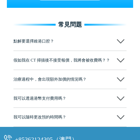
常見問題
點解要選擇維港口腔？
維港口腔踐行「醫道濟世」的大學校訓，各分院匯聚來自香港、內地的
博士碩士高資歷牙醫，十七年穩定開診。榮獲「2024香港企業領袖品
假如我在 CT 掃描後不接受報價，我將會被收費嗎？？
牌」、「2025香港企業領袖品牌」，是諾貝爾種植系統全球放心植牙中
心，香港新城電台與廣東衛視推薦品牌
不會！只要未開始實際服務之前，你不會被收取任何費用。
至今已服務超過三十個國家和地區的顧客，受到粵港澳大灣區及周邊城
市市民極高的口碑評價及信任推薦 珠海、深圳設有八大分院，香港亦設
治療過程中，會出現額外加價的情況嗎？
有咨詢及服務保障中心，有任何問題都可以隨時預約免費咨詢，讓人十
分放心
不會，治療前我們會詳細說明治療方案及對應的價錢，顧客同意並簽字
後，我們才會正式進行診療服務
我可以透過港幣支付費用嗎？
可以。維港口腔會按照當日匯率轉算收取費用，而匯率會及時告知客人
我可以隨時更改預約時間嗎？
可以，請盡早通過wechat或whatsapp聯絡我們，告知我們你原本預約的
時間及資料，並且重新預約的日期及時段
+85362124305（澳門）