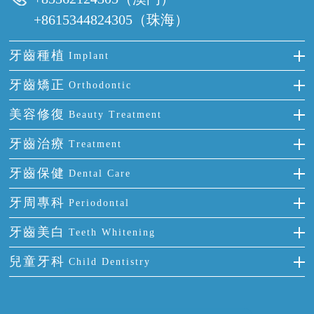
+8615344824305（珠海）
牙齒種植
Implant
種牙
牙齒矯正
Orthodontic
單顆牙缺失
隱形箍牙
美容修復
Beauty Treatment
門牙缺失
前牙反頜
全瓷牙
牙齒治療
Treatment
多顆牙缺失
牙齒擁擠
烤瓷牙
補牙
牙齒保健
Dental Care
半口缺失
牙齒前突
氟斑牙
智齒
正確刷牙
牙周專科
Periodontal
全口缺失
牙齒稀疏
四環素牙
根管治療
全國愛牙日
牙周炎
牙齒美白
Teeth Whitening
活動假牙
拔牙
預防牙病
牙齦出血
冷光美白
兒童牙科
Child Dentistry
牙貼面
牙痛
牙科通識
牙齦炎
洗牙
蛀牙防蛀
口腔潰瘍
口腔異味
牙周病
超聲波潔牙
窩溝封閉