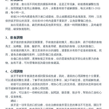
拔牙後，會出現不同程度的腫脹和疼痛，這是正常現象。術後應根據醫生指
示，按照開處方使用止痛藥物。此外，冰敷會有助于緩解腫脹，每次冰敷15-20分
鍾，每小時一次。
術後24小時內應避免用力漱口或吸吮，防止細菌感染和血塊脫落。同時，注意
保持拔牙部位的清潔，但在前48小時內盡量不要刷牙，以免影響傷口愈合。
如出現過度出血、劇烈疼痛或其他異常情況，應第一時間聯系醫生，及時處理
問題，確保恢複順利。
3、飲食調整
拔牙後的飲食調節至關重要。手術後的最初幾天，應以溫和、易于咀嚼的食物
爲主，如稀飯、面條、酸奶等。避免食用硬、脆或熱的食物，以免刺激傷口。
在術後的幾天內，要注意保持水分的攝取，適量飲水有助于促進術後恢複。然
而，避免含糖或酸性飲料，以防對傷口造成刺激。
在傷口愈合期間，逐漸恢複正常飲食，但仍需避免對拔牙部位産生壓力的食
物。如有不適，可向營養師咨詢最佳飲食建議。
4、心理調整
拔牙手術常常會讓患者感到緊張或焦慮，因此，適當的心理調整也十分重要。
可以通過與醫生溝通，了解手術流程和注意事項，減少不確定感，從而緩解焦慮。
術後可以借助家人或朋友的陪伴，增加心理上的支持感。適當的休息和放松有
助于緩解術後的不適，改善心理狀態。
此外，可以進行一些輕松的活動，如閱讀、聽音樂、散步等，幫助自己放松心
情，促進恢複。
總結：
拔牙是一項常見的口腔治療，但在治療前後所需注意的事項不可忽視。關注手