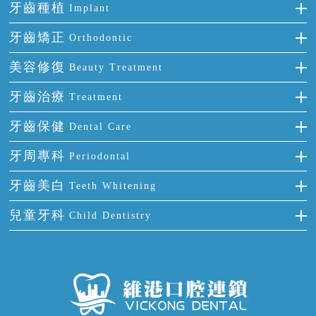
牙齒種植
Implant
種牙
牙齒矯正
Orthodontic
單顆牙缺失
隱形箍牙
美容修復
Beauty Treatment
門牙缺失
前牙反頜
全瓷牙
牙齒治療
Treatment
多顆牙缺失
牙齒擁擠
烤瓷牙
補牙
牙齒保健
Dental Care
半口缺失
牙齒前突
氟斑牙
智齒
正確刷牙
牙周專科
Periodontal
全口缺失
牙齒稀疏
四環素牙
根管治療
全國愛牙日
牙周炎
牙齒美白
Teeth Whitening
活動假牙
拔牙
預防牙病
牙齦出血
冷光美白
兒童牙科
Child Dentistry
牙貼面
牙痛
牙科通識
牙齦炎
洗牙
蛀牙防蛀
口腔潰瘍
口腔異味
牙周病
超聲波潔牙
窩溝封閉
牙齒鬆動
噴砂潔牙
兒童正畸
牙齦萎縮
牙結石