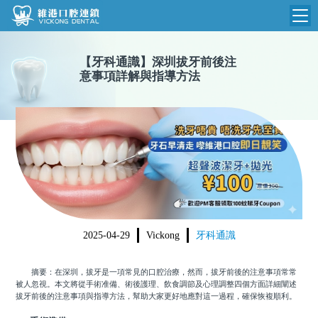
維港首頁
【
牙科通識
】
深圳拔牙前後注
意事項詳解與指導方法
維港簡介
品牌介紹
收費標準
N
環境設備
收費總表
醫院新聞
醫生團隊
植牙收費
根管收費
門診時間
美學收費
2025-04-29
Vickong
牙科通識
就醫指引
常規收費
摘要：在深圳，拔牙是一項常見的口腔治療，然而，拔牙前後的注意事項常常
箍牙收費
被人忽視。本文將從手術准備、術後護理、飲食調節及心理調整四個方面詳細闡述
拔牙前後的注意事項與指導方法，幫助大家更好地應對這一過程，確保恢複順利。