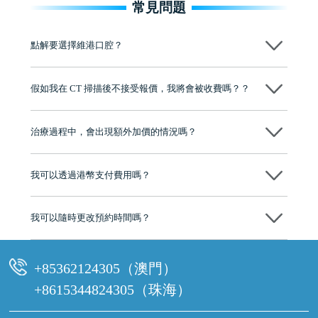
常見問題
點解要選擇維港口腔？
維港口腔踐行「醫道濟世」的大學校訓，各分院匯聚來自香港、內地的
博士碩士高資歷牙醫，十七年穩定開診。榮獲「2024香港企業領袖品
假如我在 CT 掃描後不接受報價，我將會被收費嗎？？
牌」、「2025香港企業領袖品牌」，是諾貝爾種植系統全球放心植牙中
心，香港新城電台與廣東衛視推薦品牌
不會！只要未開始實際服務之前，你不會被收取任何費用。
至今已服務超過三十個國家和地區的顧客，受到粵港澳大灣區及周邊城
市市民極高的口碑評價及信任推薦 珠海、深圳設有八大分院，香港亦設
治療過程中，會出現額外加價的情況嗎？
有咨詢及服務保障中心，有任何問題都可以隨時預約免費咨詢，讓人十
分放心
不會，治療前我們會詳細說明治療方案及對應的價錢，顧客同意並簽字
後，我們才會正式進行診療服務
我可以透過港幣支付費用嗎？
可以。維港口腔會按照當日匯率轉算收取費用，而匯率會及時告知客人
我可以隨時更改預約時間嗎？
可以，請盡早通過wechat或whatsapp聯絡我們，告知我們你原本預約的
時間及資料，並且重新預約的日期及時段
+85362124305（澳門）
+8615344824305（珠海）