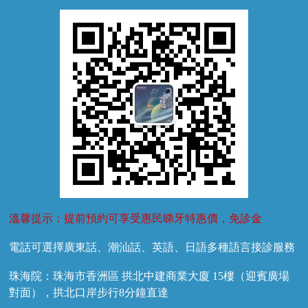
牙外傷
牙菌斑
換牙護理
兒牙診療
溫馨提示：提前預約可享受惠民睇牙特惠價，免診金
電話可選擇廣東話、潮汕話、英語、日語多種語言接診服務
珠海院：珠海市香洲區 拱北中建商業大廈 15樓（迎賓廣場
對面），拱北口岸步行8分鐘直達