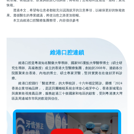
術准備、術後護理、飲食調節及心理調整，將有助于患者順利度過這一過程，實現
恢複。
透過本文，希望每位患者都能充分認識拔牙的注意事項，以確保更好的恢複效
果。遵循醫生的專業建議，將使治愈之路更加順暢。
本文由維港口腔醫療集團整理，內容僅供參考
維港口腔連鎖
維港口腔是粵港知名醫藥大學導師、國家985重點大學醫學博士（碩士研
究生導師、高級教授）成立的香港大型醫療集團，創始於2008年。連鎖各分
院匯聚來自香港、內地的博士、碩士專家牙醫，堅持實實在在做好牙科診
療。
維港口腔踐行「醫道濟世」的大學校訓，十六年穩定開診。榮獲「2024
香港企業領袖品牌」，是諾貝爾種植系統全球放心植牙中心，香港新城電台
與廣東衛視推薦品牌，服務超過三十個國家和地區的顧客，受到粵港澳大灣
區及周邊城市市民的歡迎與信任。