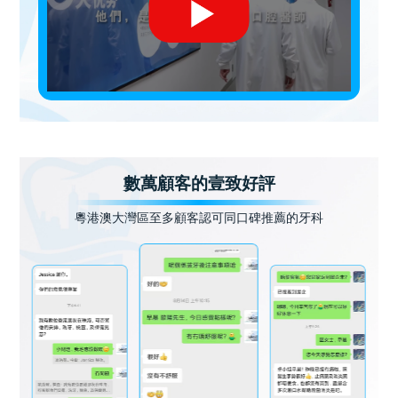
數萬顧客的壹致好評
粵港澳大灣區至多顧客認可同口碑推薦的牙科