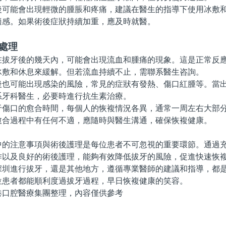
能會出現輕微的腫脹和疼痛，建議在醫生的指導下使用冰敷和
適感。如果術後症狀持續加重，應及時就醫。
處理
牙後的幾天內，可能會出現流血和腫痛的現象。這是正常反應
冰敷和休息來緩解。但若流血持續不止，需聯系醫生咨詢。
可能出現感染的風險，常見的症狀有發熱、傷口紅腫等。當出
系牙科醫生，必要時進行抗生素治療。
口的愈合時間，每個人的恢複情況各異，通常一周左右大部分
愈合過程中有任何不適，應隨時與醫生溝通，確保恢複健康。
注意事項與術後護理是每位患者不可忽視的重要環節。通過充
作以及良好的術後護理，能夠有效降低拔牙的風險，促進快速恢
進行拔牙，還是其他地方，遵循專業醫師的建議和指導，都是
位患者都能順利度過拔牙過程，早日恢複健康的笑容。
腔醫療集團整理，內容僅供參考