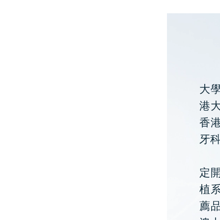
大
港大
香
牙
定開
植
薦