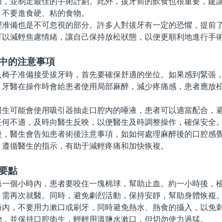
險，並制定最佳的手術計劃。此外，拔牙前的飲食也很重要，建
，不要進食硬、粘的食物。
備也是不可忽視的部分。許多人對拔牙有一定的恐懼，提前了
可以減輕焦慮情緒，讓自己保持放松狀態，以便更順利地進行手
程中的注意事項
子准備接受拔牙時，首先要確保舒適的坐位。如果感到緊張，
。牙醫在操作時會給患者使用局部麻醉，減少疼痛感，患者應放
可能會使用吸引器抽走口腔內的唾液，患者可以適當配合，避
任何不適，及時向醫生反映，以便醫生及時調整操作，確保安全
醫生會告知患者術後注意事項，如如何處理麻醉後的口腔感覺
。遵循醫生的指示，有助于減輕疼痛和加快恢複。
要點
個小時內，患者要咬住一塊棉球，幫助止血。約一小時後，檢
，需再次就醫。同時，避免劇烈活動，保持安靜，幫助身體恢複
內，不要用力漱口或刷牙，同時避免熱水、熱食的攝入，以免
物，並保持口腔衛生，輕輕用溫鹽水漱口，但切勿使力過猛。