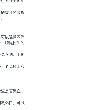
議患者在手術前
解拔牙的步驟
術。
可以選擇深呼
松，聽從醫生的
免吞咽。手術
。
，避免飲水和
查是否流血，
。
刺激傷口。可以