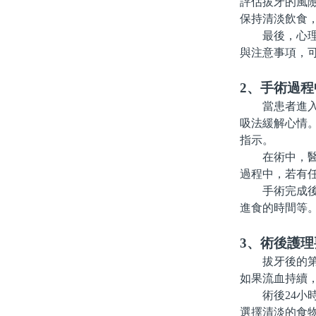
評估拔牙的風
保持清淡飲食
最後，心理准
與注意事項，
2、手術過
當患者進入椅
吸法緩解心情
指示。
在術中，醫生
過程中，若有
手術完成後，
進食的時間等
3、術後護理
拔牙後的第一
如果流血持續
術後24小時
選擇清淡的食