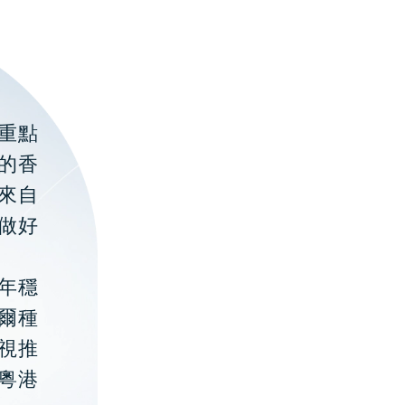
重點
的香
聚來自
做好
年穩
貝爾種
視推
粵港