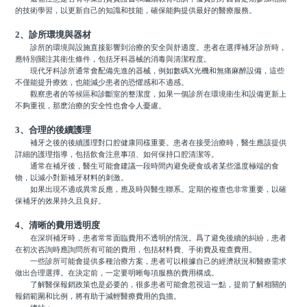
的技術學習，以更新自己的知識和技能，確保能夠提供最好的醫療服務。
2、診所環境與器材
診所的環境與設施直接影響到治療的安全與舒適度。患者在選擇補牙診所時，
應特別關注其衛生條件，包括牙科器械的消毒與清潔程度。
現代牙科診所通常會配備先進的器械，例如數碼X光機和無痛麻醉設備，這些
不僅能提升療效，也能減少患者的恐懼感和不適感。
觀察患者的等候區和診斷室的整潔度，如果一個診所在環境衛生和設備更新上
不夠重視，那麽治療的安全性也會令人憂慮。
3、合理的後續護理
補牙之後的後續護理對口腔健康同樣重要。患者在接受治療時，醫生應該提供
詳細的護理指導，包括飲食注意事項、如何保持口腔清潔等。
通常在補牙後，醫生可能會建議一段時間內避免硬食或者某些溫度極端的食
物，以減小對新補牙材料的刺激。
如果出現不適或異常反應，應及時與醫生聯系。定期的複查也非常重要，以確
保補牙的效果持久且良好。
4、清晰的費用透明度
在深圳補牙時，患者常常面臨費用不透明的情況。爲了避免後續的糾紛，患者
在初次咨詢時應詢問所有可能的費用，包括材料費、手術費及複查費用。
一些診所可能會提供多種治療方案，患者可以根據自己的經濟狀況和醫療需求
做出合理選擇。在決定前，一定要明晰每項服務的費用構成。
了解醫保報銷政策也是必要的，很多患者可能會忽視這一點，提前了解相關的
報銷範圍和比例，將有助于減輕醫療費用的負擔。