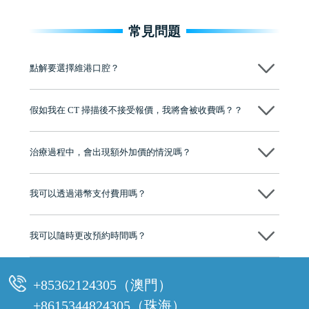
常見問題
點解要選擇維港口腔？
維港口腔踐行「醫道濟世」的大學校訓，各分院匯聚來自香港、內地的
博士碩士高資歷牙醫，十七年穩定開診。榮獲「2024香港企業領袖品
假如我在 CT 掃描後不接受報價，我將會被收費嗎？？
牌」、「2025香港企業領袖品牌」，是諾貝爾種植系統全球放心植牙中
心，香港新城電台與廣東衛視推薦品牌
不會！只要未開始實際服務之前，你不會被收取任何費用。
至今已服務超過三十個國家和地區的顧客，受到粵港澳大灣區及周邊城
市市民極高的口碑評價及信任推薦 珠海、深圳設有八大分院，香港亦設
治療過程中，會出現額外加價的情況嗎？
有咨詢及服務保障中心，有任何問題都可以隨時預約免費咨詢，讓人十
分放心
不會，治療前我們會詳細說明治療方案及對應的價錢，顧客同意並簽字
後，我們才會正式進行診療服務
我可以透過港幣支付費用嗎？
可以。維港口腔會按照當日匯率轉算收取費用，而匯率會及時告知客人
我可以隨時更改預約時間嗎？
可以，請盡早通過wechat或whatsapp聯絡我們，告知我們你原本預約的
時間及資料，並且重新預約的日期及時段
+85362124305（澳門）
+8615344824305（珠海）