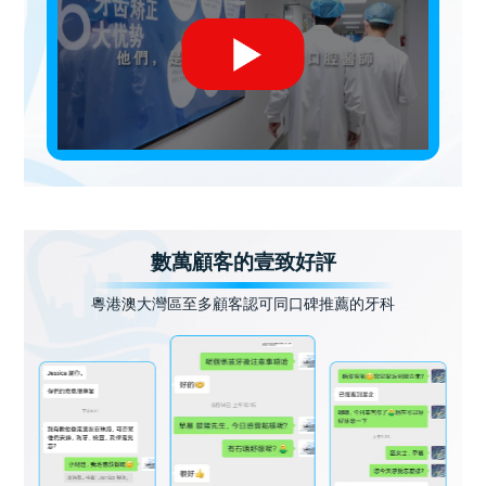
數萬顧客的壹致好評
粵港澳大灣區至多顧客認可同口碑推薦的牙科