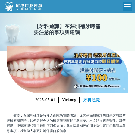
維港首頁
【
牙科通識
】
在深圳補牙時需
要注意的事項與建議
維港簡介
品牌介紹
收費標準
N
環境設備
收費總表
醫院新聞
醫生團隊
植牙收費
根管收費
門診時間
美學收費
2025-05-01
Vickong
牙科通識
就醫指引
常規收費
摘要：在深圳補牙是許多人面臨的實際問題，尤其是面對琳琅滿目的牙科診所
箍牙收費
與醫療團隊時，如何選擇合適的醫療服務顯得尤爲重要。本文將從選擇醫生、診所
環境、後續護理和費用透明度四個方面，爲在深圳補牙的朋友提供實用的建議與注
意事項，以幫助大家更好地保護口腔健康。