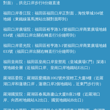
對面），拱北口岸步行8分鐘直達
福田口岸香江院：福田區福田口岸正對面，海悅華城104號
地鋪（東鐵線落馬洲站出關對面即到）
福田口岸廣場院：福田區裕亨路3-1號福田口岸商業廣場地鋪
034號（福田口岸出關右轉直行5分鐘即到）
福田口岸星光院：福田區裕亨路3-1號福田口岸商業廣場地鋪
033號（福田口岸出關右轉直行5分鐘即到）
福田皇崗院：福田區皇崗口岸皇禦苑（皇城廣場C門）深港1
號地鋪全層（近福田口岸、皇崗口岸地鐵站E出口）
羅湖區委院：羅湖區愛國路1002號外貿輕工大廈8樓（近羅
湖口岸和蓮塘口岸，蓮塘口岸2個地鐵站，近東門步行街）
羅湖國貿院：羅湖區春風路廬山大廈B座21樓（近羅湖口
岸、向西村地鐵站A2出口、國貿地鐵站B出口）