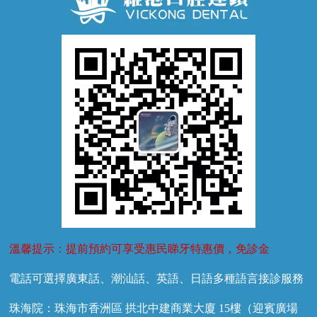
兒童正畸
牙齦萎縮
牙結石
牙外傷
牙菌斑
換牙護理
兒牙診療
溫馨提示：提前預約可享受惠民睇牙特惠價，免診金
電話可選擇廣東話、潮汕話、英語、日語多種語言接診服務
珠海院：珠海市香洲區 拱北中建商業大廈 15樓（迎賓廣場