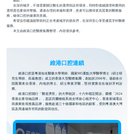
總結：
在深圳補牙，不僅需要關注醫生的選擇與診所環境，同時對後續護理和費用的
透明度也要保持警惕。通過合理的准備和選擇，患者可以獲得更高質量的醫療服
務，確保口腔的健康與美麗。
希望這些建議能幫助到正在考慮補牙的朋友們，在深圳安心享受優質牙科醫療
服務。
本文由維港口腔醫療集團整理，內容僅供參考。
維港口腔連鎖
維港口腔是粵港知名醫藥大學導師、國家985重點大學醫學博士（碩士研
究生導師、高級教授）成立的香港大型醫療集團，創始於2008年。連鎖各分
院匯聚來自香港、內地的博士、碩士專家牙醫，堅持實實在在做好牙科診
療。
維港口腔踐行「醫道濟世」的大學校訓，十六年穩定開診。榮獲「2024
香港企業領袖品牌」，是諾貝爾種植系統全球放心植牙中心，香港新城電台
與廣東衛視推薦品牌，服務超過三十個國家和地區的顧客，受到粵港澳大灣
區及周邊城市市民的歡迎與信任。