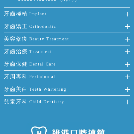
牙齒種植
Implant
種牙
牙齒矯正
Orthodontic
單顆牙缺失
隱形箍牙
美容修復
Beauty Treatment
門牙缺失
前牙反頜
全瓷牙
牙齒治療
Treatment
多顆牙缺失
牙齒擁擠
烤瓷牙
補牙
牙齒保健
Dental Care
半口缺失
牙齒前突
氟斑牙
智齒
正確刷牙
牙周專科
Periodontal
全口缺失
牙齒稀疏
四環素牙
根管治療
全國愛牙日
牙周炎
牙齒美白
Teeth Whitening
活動假牙
拔牙
預防牙病
牙齦出血
冷光美白
兒童牙科
Child Dentistry
牙貼面
牙痛
牙科通識
牙齦炎
洗牙
蛀牙防蛀
口腔潰瘍
口腔異味
牙周病
超聲波潔牙
窩溝封閉
牙齒鬆動
噴砂潔牙