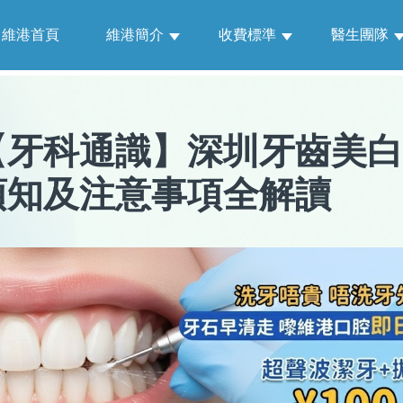
維港首頁
維港簡介
收費標準
醫生團隊
【
牙科通識
】
深圳牙齒美白
須知及注意事項全解讀