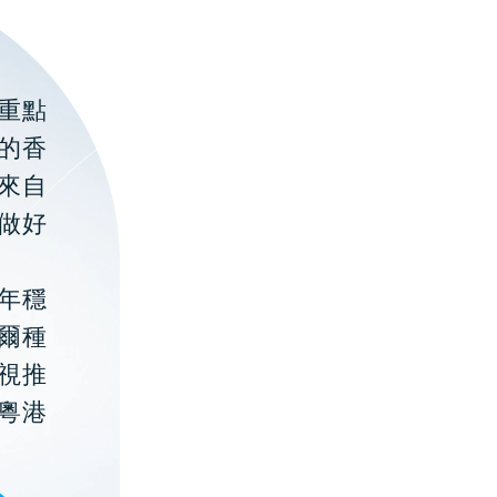
重點
的香
聚來自
做好
年穩
貝爾種
視推
粵港