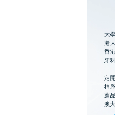
大
港大
香
牙
定開
植
薦
澳