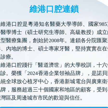
維港口腔連鎖
維港口腔是粵港知名醫藥大學導師、國家985
學醫學博士（碩士研究生導師、高級教授）成立
型醫療集團，創始於2008年。連鎖各分院匯
港、內地的博士、碩士專家牙醫，堅持實實在在
科診療。
維港口腔踐行「醫道濟世」的大學校訓，十六
診。榮獲「2024香港企業領袖品牌」，是諾
系統全球放心植牙中心，香港新城電台與廣東衛
品牌，服務超過三十個國家和地區的顧客，受到
大灣區及周邊城市市民的歡迎與信任。