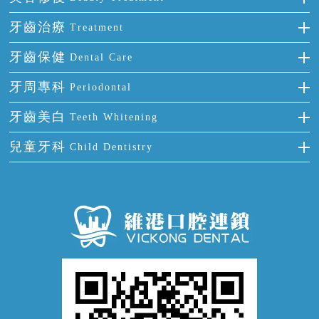
門牙缺失
前牙反頜
全瓷牙
牙齒治療
Treatment
多顆牙缺失
牙齒擁擠
烤瓷牙
補牙
牙齒保健
Dental Care
半口缺失
牙齒前突
氟斑牙
智齒
正確刷牙
牙周專科
Periodontal
全口缺失
牙齒稀疏
四環素牙
根管治療
全國愛牙日
牙周炎
牙齒美白
Teeth Whitening
活動假牙
拔牙
預防牙病
牙齦出血
冷光美白
兒童牙科
Child Dentistry
牙貼面
牙痛
牙科通識
牙齦炎
洗牙
蛀牙防蛀
口腔潰瘍
口腔異味
牙周病
超聲波潔牙
窩溝封閉
牙齒鬆動
噴砂潔牙
兒童正畸
牙齦萎縮
牙結石
牙外傷
牙菌斑
換牙護理
兒牙診療