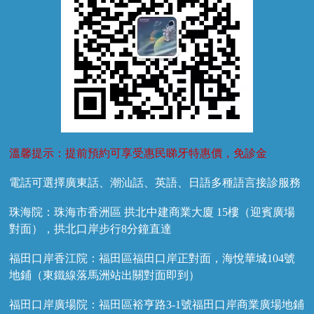
溫馨提示：提前預約可享受惠民睇牙特惠價，免診金
電話可選擇廣東話、潮汕話、英語、日語多種語言接診服務
珠海院：珠海市香洲區 拱北中建商業大廈 15樓（迎賓廣場
對面），拱北口岸步行8分鐘直達
福田口岸香江院：福田區福田口岸正對面，海悅華城104號
地鋪（東鐵線落馬洲站出關對面即到）
福田口岸廣場院：福田區裕亨路3-1號福田口岸商業廣場地鋪