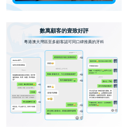
數萬顧客的壹致好評
粵港澳大灣區至多顧客認可同口碑推薦的牙科