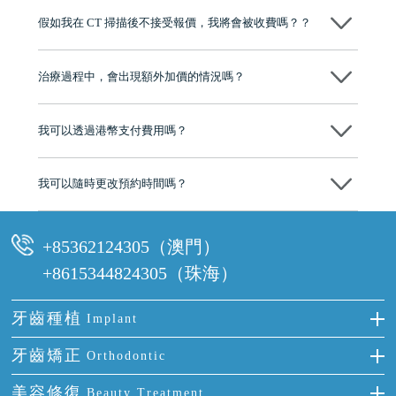
博士碩士高資歷牙醫，十七年穩定開診。榮獲「2024香港企業領袖品
假如我在 CT 掃描後不接受報價，我將會被收費嗎？？
牌」、「2025香港企業領袖品牌」，是諾貝爾種植系統全球放心植牙中
心，香港新城電台與廣東衛視推薦品牌
不會！只要未開始實際服務之前，你不會被收取任何費用。
至今已服務超過三十個國家和地區的顧客，受到粵港澳大灣區及周邊城
市市民極高的口碑評價及信任推薦 珠海、深圳設有八大分院，香港亦設
治療過程中，會出現額外加價的情況嗎？
有咨詢及服務保障中心，有任何問題都可以隨時預約免費咨詢，讓人十
分放心
不會，治療前我們會詳細說明治療方案及對應的價錢，顧客同意並簽字
後，我們才會正式進行診療服務
我可以透過港幣支付費用嗎？
可以。維港口腔會按照當日匯率轉算收取費用，而匯率會及時告知客人
我可以隨時更改預約時間嗎？
可以，請盡早通過wechat或whatsapp聯絡我們，告知我們你原本預約的
時間及資料，並且重新預約的日期及時段
+85362124305（澳門）
+8615344824305（珠海）
牙齒種植
Implant
種牙
牙齒矯正
Orthodontic
單顆牙缺失
隱形箍牙
美容修復
Beauty Treatment