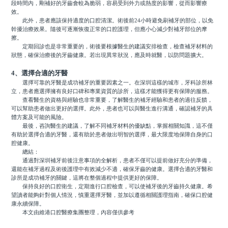
段時間內，剛補好的牙齒會較為脆弱，容易受到外力或熱度的影響，從而影響療
效。
此外，患者應該保持適度的口腔清潔。術後前24小時避免刷補牙的部位，以免
幹擾治療效果。隨後可逐漸恢復正常的口腔護理，但應小心減少對補牙部位的摩
擦。
定期回診也是非常重要的，術後要根據醫生的建議安排檢查，檢查補牙材料的
狀態，確保治療後的牙齒健康。若出現異常狀況，應及時就醫，以防問題擴大。
4、選擇合適的牙醫
選擇可靠的牙醫是成功補牙的重要因素之一。在深圳這樣的城市，牙科診所林
立，患者應選擇擁有良好口碑和專業資質的診所，這樣才能獲得更有保障的服務。
查看醫生的資格與經驗也非常重要，了解醫生的補牙經驗和患者的過往反饋，
可以幫助患者做出更好的選擇。此外，患者也可以與醫生進行溝通，確認補牙的具
體方案及可能的風險。
最後，咨詢醫生的建議，了解不同補牙材料的優缺點，掌握相關知識，這不僅
有助於選擇合適的牙醫，還有助於患者做出明智的選擇，最大限度地保障自身的口
腔健康。
總結：
通過對深圳補牙前後注意事項的全解析，患者不僅可以提前做好充分的準備，
還能在補牙過程及術後護理中有效減少不適，確保牙齒的健康。選擇合適的牙醫和
診所是成功補牙的關鍵，這將在整個過程中提供更好的保障。
保持良好的口腔衛生，定期進行口腔檢查，可以使補牙後的牙齒持久健康。希
望讀者能夠針對個人情況，慎重選擇牙醫，並加以遵循相關護理指南，確保口腔健
康永續保障。
本文由維港口腔醫療集團整理，內容僅供參考