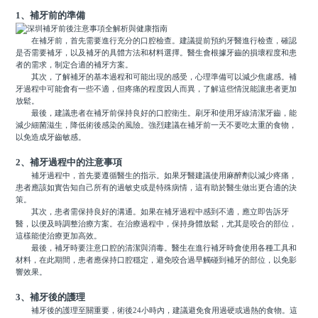
1、補牙前的準備
在補牙前，首先需要進行充分的口腔檢查。建議提前預約牙醫進行檢查，確認
是否需要補牙，以及補牙的具體方法和材料選擇。醫生會根據牙齒的損壞程度和患
者的需求，制定合適的補牙方案。
其次，了解補牙的基本過程和可能出現的感受，心理準備可以減少焦慮感。補
牙過程中可能會有一些不適，但疼痛的程度因人而異，了解這些情況能讓患者更加
放鬆。
最後，建議患者在補牙前保持良好的口腔衛生。刷牙和使用牙線清潔牙齒，能
減少細菌滋生，降低術後感染的風險。強烈建議在補牙前一天不要吃太重的食物，
以免造成牙齒敏感。
2、補牙過程中的注意事項
補牙過程中，首先要遵循醫生的指示。如果牙醫建議使用麻醉劑以減少疼痛，
患者應該如實告知自己所有的過敏史或是特殊病情，這有助於醫生做出更合適的決
策。
其次，患者需保持良好的溝通。如果在補牙過程中感到不適，應立即告訴牙
醫，以便及時調整治療方案。在治療過程中，保持身體放鬆，尤其是咬合的部位，
這樣能使治療更加高效。
最後，補牙時要注意口腔的清潔與消毒。醫生在進行補牙時會使用各種工具和
材料，在此期間，患者應保持口腔穩定，避免咬合過早觸碰到補牙的部位，以免影
響效果。
3、補牙後的護理
補牙後的護理至關重要，術後24小時內，建議避免食用過硬或過熱的食物。這