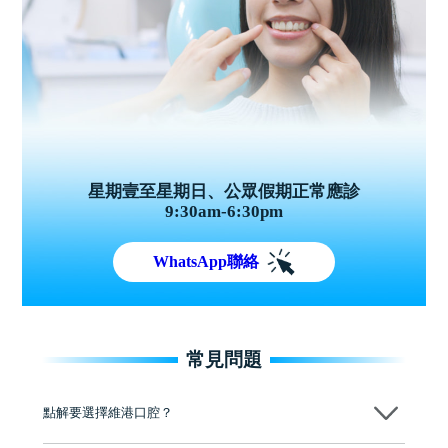
星期壹至星期日、公眾假期正常應診
9:30am-6:30pm
WhatsApp聯絡
常見問題
點解要選擇維港口腔？
維港口腔踐行「醫道濟世」的大學校訓，各分院匯聚來自香港、內地的