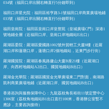
034號（福田口岸出關右轉直行5分鐘即到）
福田口岸星光院：福田區裕亨路3-1號福田口岸商業廣場地鋪
033號（福田口岸出關右轉直行5分鐘即到）
福田皇崗院：福田區皇崗口岸皇禦苑（皇城廣場C門）深港1
號地鋪全層（近福田口岸、皇崗口岸地鐵站E出口）
羅湖區委院：羅湖區愛國路1002號外貿輕工大廈8樓（近羅
湖口岸和蓮塘口岸，蓮塘口岸2個地鐵站，近東門步行街）
羅湖國貿院：羅湖區春風路廬山大廈B座21樓（近羅湖口
岸、向西村地鐵站A2出口、國貿地鐵站B出口）
羅湖金光華院：羅湖區國貿金光華廣場東二門對面，南湖路
凱利商業廣場地鋪（近羅湖口岸、國貿地鐵站B出口）
香港咨詢與服務保障中心：九龍荔枝角長裕街11號定豐中心
1306室（荔枝角地鐵站B1出口直行100米，香港辦公室暫不
應診，主要咨詢接待）