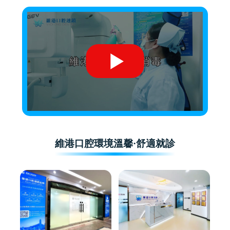
維港口腔環境溫馨·舒適就診