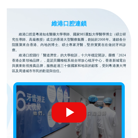
維港口腔連鎖
維港口腔是粵港知名醫藥大學導師、國家985重點大學醫學博士（碩士研
究生導師、高級教授）成立的香港大型醫療集團，創始於2008年。連鎖各分
院匯聚來自香港、內地的博士、碩士專家牙醫，堅持實實在在做好牙科診
療。
維港口腔踐行「醫道濟世」的大學校訓，十六年穩定開診。榮獲「2024
香港企業領袖品牌」，是諾貝爾種植系統全球放心植牙中心，香港新城電台
與廣東衛視推薦品牌，服務超過三十個國家和地區的顧客，受到粵港澳大灣
區及周邊城市市民的歡迎與信任。