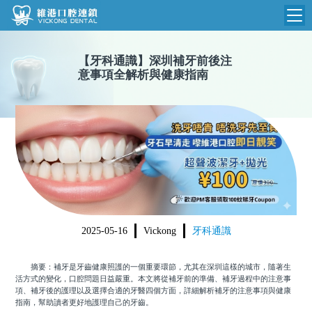
維港首頁
【
牙科通識
】
深圳補牙前後注
意事項全解析與健康指南
維港簡介
品牌介紹
收費標準
N
環境設備
收費總表
醫院新聞
醫生團隊
植牙收費
根管收費
門診時間
美學收費
2025-05-16
Vickong
牙科通識
就醫指引
常規收費
摘要：補牙是牙齒健康照護的一個重要環節，尤其在深圳這樣的城市，隨著生
箍牙收費
活方式的變化，口腔問題日益嚴重。本文將從補牙前的準備、補牙過程中的注意事
項、補牙後的護理以及選擇合適的牙醫四個方面，詳細解析補牙的注意事項與健康
指南，幫助讀者更好地護理自己的牙齒。