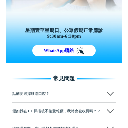
星期壹至星期日、公眾假期正常應診
9:30am-6:30pm
WhatsApp聯絡
常見問題
點解要選擇維港口腔？
維港口腔踐行「醫道濟世」的大學校訓，各分院匯聚來自香港、內地的
博士碩士高資歷牙醫，十七年穩定開診。榮獲「2024香港企業領袖品
假如我在 CT 掃描後不接受報價，我將會被收費嗎？？
牌」、「2025香港企業領袖品牌」，是諾貝爾種植系統全球放心植牙中
心，香港新城電台與廣東衛視推薦品牌
不會！只要未開始實際服務之前，你不會被收取任何費用。
至今已服務超過三十個國家和地區的顧客，受到粵港澳大灣區及周邊城
市市民極高的口碑評價及信任推薦 珠海、深圳設有八大分院，香港亦設