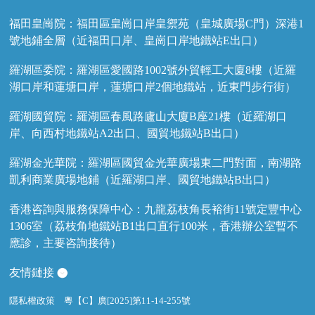
福田皇崗院：福田區皇崗口岸皇禦苑（皇城廣場C門）深港1
號地鋪全層（近福田口岸、皇崗口岸地鐵站E出口）
羅湖區委院：羅湖區愛國路1002號外貿輕工大廈8樓（近羅
湖口岸和蓮塘口岸，蓮塘口岸2個地鐵站，近東門步行街）
羅湖國貿院：羅湖區春風路廬山大廈B座21樓（近羅湖口
岸、向西村地鐵站A2出口、國貿地鐵站B出口）
羅湖金光華院：羅湖區國貿金光華廣場東二門對面，南湖路
凱利商業廣場地鋪（近羅湖口岸、國貿地鐵站B出口）
香港咨詢與服務保障中心：九龍荔枝角長裕街11號定豐中心
1306室（荔枝角地鐵站B1出口直行100米，香港辦公室暫不
應診，主要咨詢接待）
友情鏈接
隱私權政策
粵【C】廣[2025]第11-14-255號