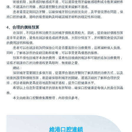
術後初期，如果感到敏感或不適，可以適當使用牙齒敏感噴劑或冷敷來減輕疼
痛。不建議自行用藥，應該遵照醫生的從業來緩解不適感。
患者還需定期回訪牙醫，以確保補牙部位的狀況良好，及早發現潛在問題，保
持口腔的健康。適時的複查能夠及時確認補牙材料的穩定性和功能。
4、合理的價格預算
在深圳，不同診所和治療方法的補牙價格差異較大。因此，提前做好價格預算
是非常必要的，避免在就診後造成經濟負擔。大部分情況下，牙科醫院會提供詳細
的費用說明和報價。
患者可以在就診前詢問保險公司是否覆蓋部分治療費用，這將減輕個人負擔。
同時，了解各診所的促銷活動和套餐，可以享受更爲優惠的服務。
預算不僅包括補牙本身的費用，還應包括後續的複診和可能的追加治療費用，
這樣才能讓自己的治療過程更爲順利，無後顧之憂。
總結：
深圳補牙需要關注多個方面，從選擇合適的牙醫到了解具體的治療方式，以及
術後的護理和價格預算，都是確保順利補牙的關鍵。通過詳細的了解和合理的安
排，求診者能夠更爲從容地面對補牙過程，提升口腔健康水平。
希望以上信息對需要補牙的朋友有所幫助，確保口腔健康是每個人的責任與義
務。
本文由維港口腔醫療集團整理，內容僅供參考。
維港口腔連鎖