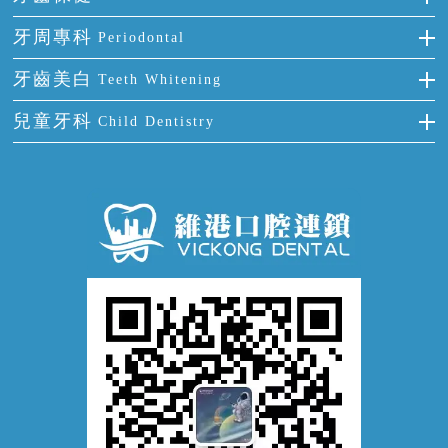
半口缺失
牙齒前突
氟斑牙
智齒
正確刷牙
牙周專科
Periodontal
全口缺失
牙齒稀疏
四環素牙
根管治療
全國愛牙日
牙周炎
牙齒美白
Teeth Whitening
活動假牙
拔牙
預防牙病
牙齦出血
冷光美白
兒童牙科
Child Dentistry
牙貼面
牙痛
牙科通識
牙齦炎
洗牙
蛀牙防蛀
口腔潰瘍
口腔異味
牙周病
超聲波潔牙
窩溝封閉
牙齒鬆動
噴砂潔牙
兒童正畸
牙齦萎縮
牙結石
牙外傷
牙菌斑
換牙護理
兒牙診療