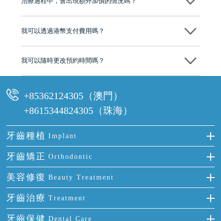
治療過程中，會出現額外加價的情況嗎？
有咨詢及服務保障中心，有任何問題都可以隨時預約免費咨詢，讓人十
分放心
不會，治療前我們會詳細說明治療方案及對應的價錢，顧客同意並簽字
後，我們才會正式進行診療服務
我可以透過港幣支付費用嗎？
可以。維港口腔會按照當日匯率轉算收取費用，而匯率會及時告知客人
我可以隨時更改預約時間嗎？
可以，請盡早通過wechat或whatsapp聯絡我們，告知我們你原本預約的
時間及資料，並且重新預約的日期及時段
+85362124305（澳門）
+8615344824305（珠海）
牙齒種植
Implant
種牙
牙齒矯正
Orthodontic
單顆牙缺失
隱形箍牙
美容修復
Beauty Treatment
門牙缺失
前牙反頜
全瓷牙
牙齒治療
Treatment
多顆牙缺失
牙齒擁擠
烤瓷牙
補牙
牙齒保健
Dental Care