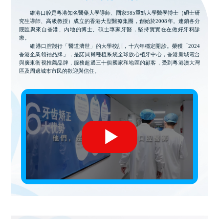
維港口腔是粵港知名醫藥大學導師、國家985重點大學醫學博士（碩士研
究生導師、高級教授）成立的香港大型醫療集團，創始於2008年。連鎖各分
院匯聚來自香港、內地的博士、碩士專家牙醫，堅持實實在在做好牙科診
療。
維港口腔踐行「醫道濟世」的大學校訓，十六年穩定開診。榮獲「2024
香港企業領袖品牌」，是諾貝爾種植系統全球放心植牙中心，香港新城電台
與廣東衛視推薦品牌，服務超過三十個國家和地區的顧客，受到粵港澳大灣
區及周邊城市市民的歡迎與信任。