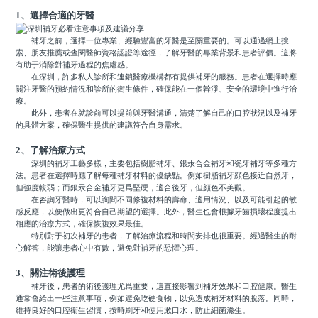
1、選擇合適的牙醫
補牙之前，選擇一位專業、經驗豐富的牙醫是至關重要的。可以通過網上搜
索、朋友推薦或查閱醫師資格認證等途徑，了解牙醫的專業背景和患者評價。這將
有助于消除對補牙過程的焦慮感。
在深圳，許多私人診所和連鎖醫療機構都有提供補牙的服務。患者在選擇時應
關注牙醫的預約情況和診所的衛生條件，確保能在一個幹淨、安全的環境中進行治
療。
此外，患者在就診前可以提前與牙醫溝通，清楚了解自己的口腔狀況以及補牙
的具體方案，確保醫生提供的建議符合自身需求。
2、了解治療方式
深圳的補牙工藝多樣，主要包括樹脂補牙、銀汞合金補牙和瓷牙補牙等多種方
法。患者在選擇時應了解每種補牙材料的優缺點。例如樹脂補牙顔色接近自然牙，
但強度較弱；而銀汞合金補牙更爲堅硬，適合後牙，但顔色不美觀。
在咨詢牙醫時，可以詢問不同修複材料的壽命、適用情況、以及可能引起的敏
感反應，以便做出更符合自己期望的選擇。此外，醫生也會根據牙齒損壞程度提出
相應的治療方式，確保恢複效果最佳。
特別對于初次補牙的患者，了解治療流程和時間安排也很重要。經過醫生的耐
心解答，能讓患者心中有數，避免對補牙的恐懼心理。
3、關注術後護理
補牙後，患者的術後護理尤爲重要，這直接影響到補牙效果和口腔健康。醫生
通常會給出一些注意事項，例如避免吃硬食物，以免造成補牙材料的脫落。同時，
維持良好的口腔衛生習慣，按時刷牙和使用漱口水，防止細菌滋生。