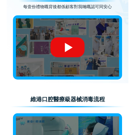
每壹份禮物嘅背後都係顧客對我哋嘅認可同安心
維港口腔醫療級器械消毒流程