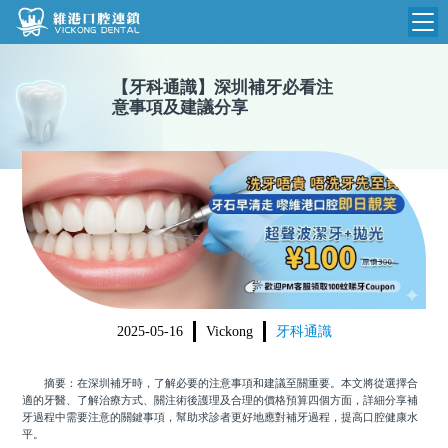
維港首頁
【
牙科通識
】
深圳補牙必看注
意事項及建議分享
維港簡介
品牌介紹
收費標準
N
環境設備
收費總表
醫院新聞
醫生團隊
植牙收費
根管收費
門診時間
美學收費
2025-05-16
Vickong
牙科通識
就醫指引
常規收費
摘要：在深圳補牙時，了解必要的注意事項和建議至關重要。本文將從選擇合
箍牙收費
適的牙醫、了解治療方式、關注術後護理及合理的價格預算四個方面，詳細分享補
牙過程中需要注意的關鍵事項，幫助求診者更好地應對補牙過程，提高口腔健康水
平。