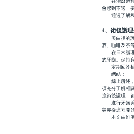
在治療過程中
會感到不適，
通過了解和協
4、術後護理
美白後的護理
酒、咖啡及茶
在日常護理中
的牙齒。保持
定期回診檢查
總結：
綜上所述，正
須充分了解相
強術後護理，
進行牙齒美白
美麗從這裡開
本文由維港口