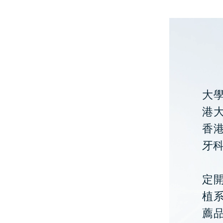
大
港大
香
牙
定開
植
薦