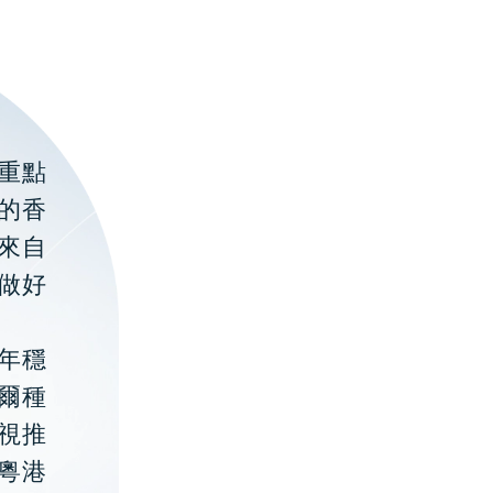
重點
的香
聚來自
做好
年穩
貝爾種
視推
粵港