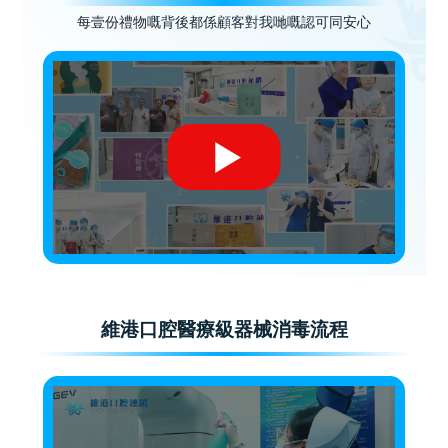
每壹份禮物嘅背後都係顧客對我哋嘅認可同安心
維港口腔醫療級器械消毒流程