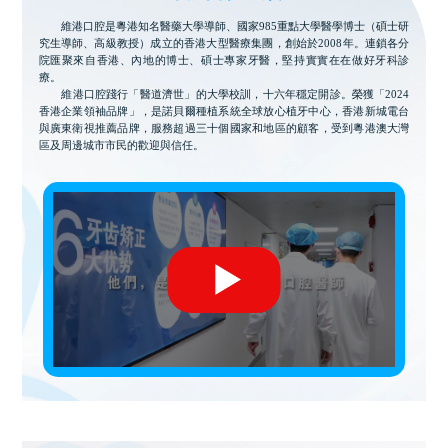
維港口腔是粵港知名醫藥大學導師、國家985重點大學醫學博士（碩士研
究生導師、高級教授）成立的香港大型醫療集團，創始於2008年。連鎖各分
院匯聚來自香港、內地的博士、碩士專家牙醫，堅持實實在在做好牙科診
療。
維港口腔踐行「醫道濟世」的大學校訓，十六年穩定開診。榮獲「2024
香港企業領袖品牌」，是諾貝爾種植系統全球放心植牙中心，香港新城電台
與廣東衛視推薦品牌，服務超過三十個國家和地區的顧客，受到粵港澳大灣
區及周邊城市市民的歡迎與信任。