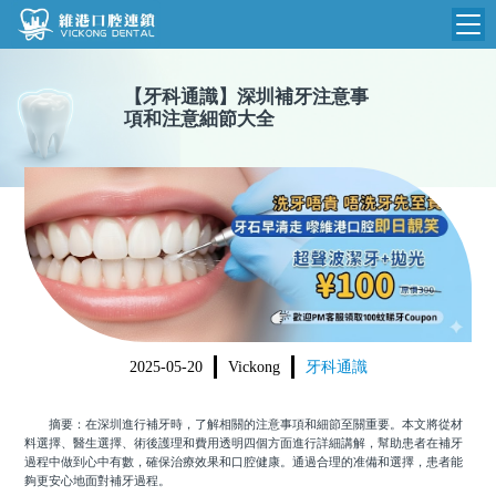
維港首頁
【
牙科通識
】
深圳補牙注意事
項和注意細節大全
維港簡介
品牌介紹
收費標準
N
環境設備
收費總表
醫院新聞
醫生團隊
植牙收費
根管收費
門診時間
美學收費
2025-05-20
Vickong
牙科通識
就醫指引
常規收費
摘要：在深圳進行補牙時，了解相關的注意事項和細節至關重要。本文將從材
箍牙收費
料選擇、醫生選擇、術後護理和費用透明四個方面進行詳細講解，幫助患者在補牙
過程中做到心中有數，確保治療效果和口腔健康。通過合理的准備和選擇，患者能
夠更安心地面對補牙過程。