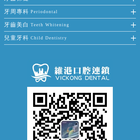
半口缺失
牙齒前突
氟斑牙
智齒
正確刷牙
牙周專科
Periodontal
全口缺失
牙齒稀疏
四環素牙
根管治療
全國愛牙日
牙周炎
牙齒美白
Teeth Whitening
活動假牙
拔牙
預防牙病
牙齦出血
冷光美白
兒童牙科
Child Dentistry
牙貼面
牙痛
牙科通識
牙齦炎
洗牙
蛀牙防蛀
口腔潰瘍
口腔異味
牙周病
超聲波潔牙
窩溝封閉
牙齒鬆動
噴砂潔牙
兒童正畸
牙齦萎縮
牙結石
牙外傷
牙菌斑
換牙護理
兒牙診療