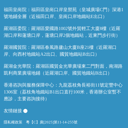
福田皇崗院：福田區皇崗口岸皇禦苑（皇城廣場C門）深港1
號地鋪全層（近福田口岸、皇崗口岸地鐵站E出口）
羅湖區委院：羅湖區愛國路1002號外貿輕工大廈8樓（近羅
湖口岸和蓮塘口岸，蓮塘口岸2個地鐵站，近東門步行街）
羅湖國貿院：羅湖區春風路廬山大廈B座21樓（近羅湖口
岸、向西村地鐵站A2出口、國貿地鐵站B出口）
羅湖金光華院：羅湖區國貿金光華廣場東二門對面，南湖路
凱利商業廣場地鋪（近羅湖口岸、國貿地鐵站B出口）
香港咨詢與服務保障中心：九龍荔枝角長裕街11號定豐中心
1306室（荔枝角地鐵站B1出口直行100米，香港辦公室暫不
應診，主要咨詢接待）
友情鏈接
隱私權政策
粵【C】廣[2025]第11-14-255號