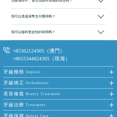
治療過程中，會出現額外加價的情況嗎？
有咨詢及服務保障中心，有任何問題都可以隨時預約免費咨詢，讓人十
分放心
不會，治療前我們會詳細說明治療方案及對應的價錢，顧客同意並簽字
後，我們才會正式進行診療服務
我可以透過港幣支付費用嗎？
可以。維港口腔會按照當日匯率轉算收取費用，而匯率會及時告知客人
我可以隨時更改預約時間嗎？
可以，請盡早通過wechat或whatsapp聯絡我們，告知我們你原本預約的
時間及資料，並且重新預約的日期及時段
+85362124305（澳門）
+8615344824305（珠海）
牙齒種植
Implant
種牙
牙齒矯正
Orthodontic
單顆牙缺失
隱形箍牙
美容修復
Beauty Treatment
門牙缺失
前牙反頜
全瓷牙
牙齒治療
Treatment
多顆牙缺失
牙齒擁擠
烤瓷牙
補牙
牙齒保健
Dental Care