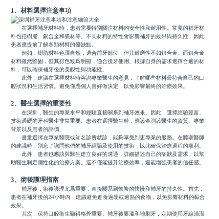
1、材料選擇注意事項
在選擇補牙材料時，患者需要特別關注材料的安全性和耐用性。常見的補牙材
料包括樹脂、銀合金和瓷材等。不同材料的特性會影響補牙的效果與持久性，因此
患者應提前了解各類材料的優缺點。
例如，樹脂材料色澤自然，適合前牙部位，但其耐磨性不如銀合金。而銀合金
材料雖然堅固，但其顔色較爲明顯，適合後牙使用。根據自身的需求選擇合適的材
料，可以確保補牙後的美觀性與功能性。
此外，建議在選擇材料時咨詢專業醫生的意見，了解哪些材料最符合自己的口
腔狀況和生活習慣。避免僅憑個人喜好做決定，以免影響最終的治療效果。
2、醫生選擇的重要性
在深圳，醫生的專業水平和經驗直接關系到補牙效果。因此，選擇經驗豐富、
技術過硬的牙科醫生非常重要。患者在選擇醫生時，應該查詢該醫生的資質、專業
背景以及患者的評價。
盡量選擇在專業醫院或知名診所就診，能夠享受到更專業的服務。在聽取醫師
的建議時，別忘了詢問他們的補牙經驗及使用的技術，以此確保治療過程的順利。
此外，患者也應該與醫生建立良好的溝通，詳細描述自己的症狀及需求，以幫
助醫生制定個性化的治療方案。這不僅能提升治療效率，還能增強患者的信任感。
3、術後護理指南
補牙後，術後護理尤爲重要，直接關系到恢複的快慢和補牙的持久性。首先，
患者在補牙後的24小時內，建議避免進食過硬或過熱的食物，以免影響材料的黏合
效果。
其次，保持口腔衛生顯得格外重要。補牙後要溫和地刷牙，定期使用牙線清潔