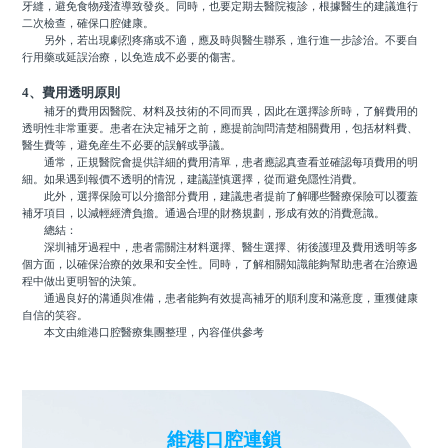
牙縫，避免食物殘渣導致發炎。同時，也要定期去醫院複診，根據醫生的建議進行
二次檢查，確保口腔健康。
另外，若出現劇烈疼痛或不適，應及時與醫生聯系，進行進一步診治。不要自
行用藥或延誤治療，以免造成不必要的傷害。
4、費用透明原則
補牙的費用因醫院、材料及技術的不同而異，因此在選擇診所時，了解費用的
透明性非常重要。患者在決定補牙之前，應提前詢問清楚相關費用，包括材料費、
醫生費等，避免産生不必要的誤解或爭議。
通常，正規醫院會提供詳細的費用清單，患者應認真查看並確認每項費用的明
細。如果遇到報價不透明的情況，建議謹慎選擇，從而避免隱性消費。
此外，選擇保險可以分擔部分費用，建議患者提前了解哪些醫療保險可以覆蓋
補牙項目，以減輕經濟負擔。通過合理的財務規劃，形成有效的消費意識。
總結：
深圳補牙過程中，患者需關注材料選擇、醫生選擇、術後護理及費用透明等多
個方面，以確保治療的效果和安全性。同時，了解相關知識能夠幫助患者在治療過
程中做出更明智的決策。
通過良好的溝通與准備，患者能夠有效提高補牙的順利度和滿意度，重獲健康
自信的笑容。
本文由維港口腔醫療集團整理，內容僅供參考
維港口腔連鎖