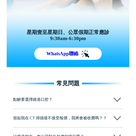
星期壹至星期日、公眾假期正常應診
9:30am-6:30pm
WhatsApp聯絡
常見問題
點解要選擇維港口腔？
維港口腔踐行「醫道濟世」的大學校訓，各分院匯聚來自香港、內地的
博士碩士高資歷牙醫，十七年穩定開診。榮獲「2024香港企業領袖品
假如我在 CT 掃描後不接受報價，我將會被收費嗎？？
牌」、「2025香港企業領袖品牌」，是諾貝爾種植系統全球放心植牙中
心，香港新城電台與廣東衛視推薦品牌
不會！只要未開始實際服務之前，你不會被收取任何費用。
至今已服務超過三十個國家和地區的顧客，受到粵港澳大灣區及周邊城
市市民極高的口碑評價及信任推薦 珠海、深圳設有八大分院，香港亦設