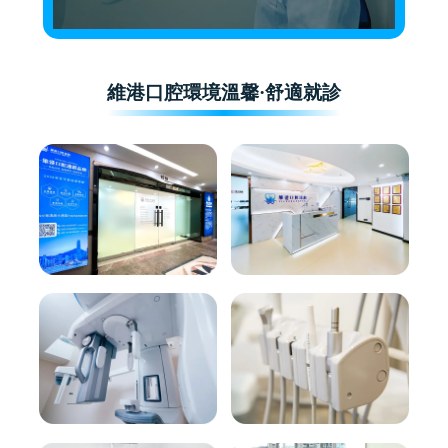
維港口腔環境溫馨·舒適就診