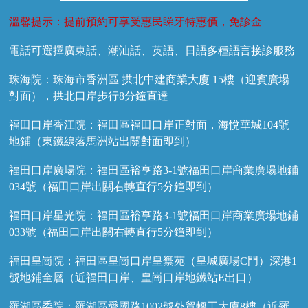
溫馨提示：提前預約可享受惠民睇牙特惠價，免診金
電話可選擇廣東話、潮汕話、英語、日語多種語言接診服務
珠海院：珠海市香洲區 拱北中建商業大廈 15樓（迎賓廣場
對面），拱北口岸步行8分鐘直達
福田口岸香江院：福田區福田口岸正對面，海悅華城104號
地鋪（東鐵線落馬洲站出關對面即到）
福田口岸廣場院：福田區裕亨路3-1號福田口岸商業廣場地鋪
034號（福田口岸出關右轉直行5分鐘即到）
福田口岸星光院：福田區裕亨路3-1號福田口岸商業廣場地鋪
033號（福田口岸出關右轉直行5分鐘即到）
福田皇崗院：福田區皇崗口岸皇禦苑（皇城廣場C門）深港1
號地鋪全層（近福田口岸、皇崗口岸地鐵站E出口）
羅湖區委院：羅湖區愛國路1002號外貿輕工大廈8樓（近羅