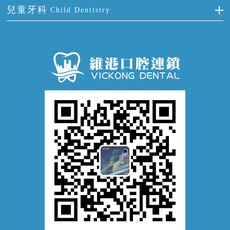
預防牙病
牙齦出血
冷光美白
兒童牙科
Child Dentistry
牙貼面
牙痛
牙科通識
牙齦炎
洗牙
蛀牙防蛀
口腔潰瘍
口腔異味
牙周病
超聲波潔牙
窩溝封閉
牙齒鬆動
噴砂潔牙
兒童正畸
牙齦萎縮
牙結石
牙外傷
牙菌斑
換牙護理
兒牙診療