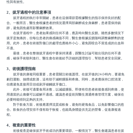
性與有效性。
2、拔牙過程中的注意事項
拔牙過程的執行非常關鍵，患者在這個環節需根據醫生的指示保持良好的配
合。一般而言，醫生會根據患者的情況選擇局部麻醉或全身麻醉，患者需保持鎮
靜，避免因焦慮而影響麻醉效果。
在拔牙過程中，患者如果感到任何不適，應及時向醫生反饋。雖然多數情況下
拔牙是無痛的，但每位患者的痛感阈值不同，醫生會根據反饋隨時調整麻醉劑的使
用。此外，患者在術後對傷口的處理也應格外小心，避免因咬合不當造成的出血和
不適。
最後，患者在整個拔牙過程中要保持溝通，跟醫生討論可能出現的任何不適
感，確保手術順利進行。醫生會在術後給予詳細的護理指引，幫助患者安全回家。
3、術後護理指南
拔牙後的康複同樣重要，患者需關注術後護理。在拔牙後的24小時內，要避免
劇烈運動、抽煙或飲酒，這有助于減輕腫脹和疼痛。同時，患者應保持口腔清潔，
但應避免直接用舌頭或刷牙碰觸拔牙傷口。
此外，術後可適量食用冰敷，以減緩腫脹。即便有些患者術後會感到疼痛，使
用適當的止痛藥可以緩解不適感。建議患者提前與醫生溝通疼痛管理方案，確保在
必要時能得到足夠的支持。
對于飲食方面，術後應選擇流質或軟食，避免吃硬塊食品，以免影響傷口的愈
合。飲食的合理安排不僅有助于恢複，也能爲身體提供充足的營養，促進康複過
程。
4、複查的重要性
術後複查是確保拔牙手術成功的重要環節。一般情況下，醫生會建議患者在拔