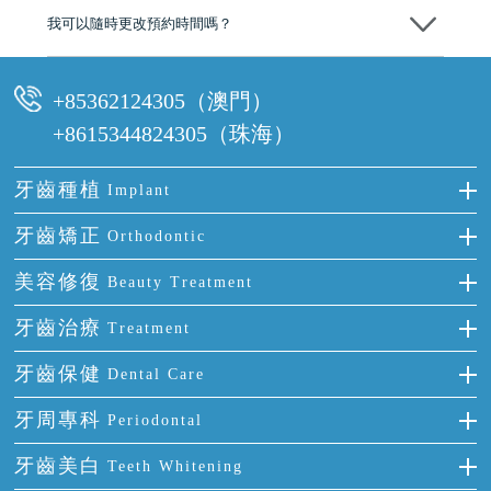
我可以隨時更改預約時間嗎？
可以，請盡早通過wechat或whatsapp聯絡我們，告知我們你原本預約的
時間及資料，並且重新預約的日期及時段
+85362124305（澳門）
+8615344824305（珠海）
牙齒種植
Implant
種牙
牙齒矯正
Orthodontic
單顆牙缺失
隱形箍牙
美容修復
Beauty Treatment
門牙缺失
前牙反頜
全瓷牙
牙齒治療
Treatment
多顆牙缺失
牙齒擁擠
烤瓷牙
補牙
牙齒保健
Dental Care
半口缺失
牙齒前突
氟斑牙
智齒
正確刷牙
牙周專科
Periodontal
全口缺失
牙齒稀疏
四環素牙
根管治療
全國愛牙日
牙周炎
牙齒美白
Teeth Whitening
活動假牙
拔牙