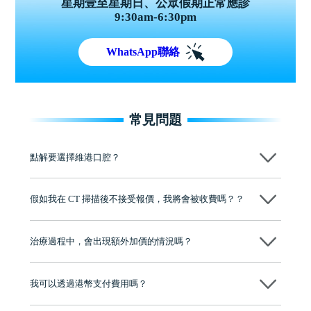
星期壹至星期日、公眾假期正常應診
9:30am-6:30pm
WhatsApp聯絡
常見問題
點解要選擇維港口腔？
維港口腔踐行「醫道濟世」的大學校訓，各分院匯聚來自香港、內地的
博士碩士高資歷牙醫，十七年穩定開診。榮獲「2024香港企業領袖品
假如我在 CT 掃描後不接受報價，我將會被收費嗎？？
牌」、「2025香港企業領袖品牌」，是諾貝爾種植系統全球放心植牙中
心，香港新城電台與廣東衛視推薦品牌
不會！只要未開始實際服務之前，你不會被收取任何費用。
至今已服務超過三十個國家和地區的顧客，受到粵港澳大灣區及周邊城
市市民極高的口碑評價及信任推薦 珠海、深圳設有八大分院，香港亦設
治療過程中，會出現額外加價的情況嗎？
有咨詢及服務保障中心，有任何問題都可以隨時預約免費咨詢，讓人十
分放心
不會，治療前我們會詳細說明治療方案及對應的價錢，顧客同意並簽字
後，我們才會正式進行診療服務
我可以透過港幣支付費用嗎？
可以。維港口腔會按照當日匯率轉算收取費用，而匯率會及時告知客人