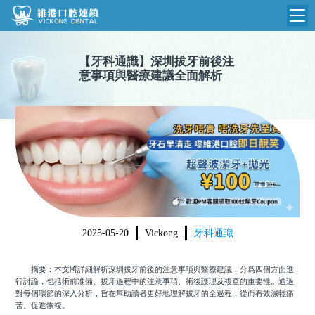
維港首頁
【
牙科通識
】
深圳拔牙前後注
意事項與醫療建議全面解析
維港簡介
品牌介紹
收費標準
N
環境設備
收費總表
醫院新聞
醫生團隊
植牙收費
根管收費
門診時間
美學收費
2025-05-20
Vickong
牙科通識
就醫指引
常規收費
摘要：本文將詳細解析深圳拔牙前後的注意事項與醫療建議，分爲四個方面進
箍牙收費
行討論，包括術前准備、拔牙過程中的注意事項、術後護理及複查的重要性。通過
對每個環節的深入分析，旨在幫助讀者更好地理解拔牙的全過程，從而有效減輕痛
苦、促進恢複。