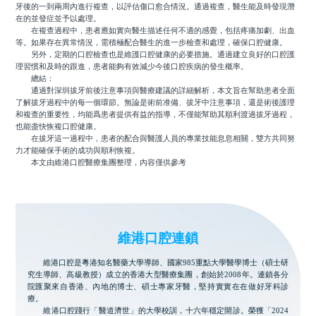
牙後的一到兩周內進行複查，以評估傷口愈合情況。通過複查，醫生能及時發現潛
在的並發症並予以處理。
在複查過程中，患者應如實向醫生描述任何不適的感覺，包括疼痛加劇、出血
等。如果存在異常情況，需積極配合醫生的進一步檢查和處理，確保口腔健康。
另外，定期的口腔檢查也是維護口腔健康的必要措施。通過建立良好的口腔護
理習慣和及時的跟進，患者能夠有效減少今後口腔疾病的發生概率。
總結：
通過對深圳拔牙前後注意事項與醫療建議的詳細解析，本文旨在幫助患者全面
了解拔牙過程中的每一個環節。無論是術前准備、拔牙中注意事項，還是術後護理
和複查的重要性，均能爲患者提供有益的指導，不僅能幫助其順利渡過拔牙過程，
也能盡快恢複口腔健康。
在拔牙這一過程中，患者的配合與醫護人員的專業技能息息相關，雙方共同努
力才能確保手術的成功與順利恢複。
本文由維港口腔醫療集團整理，內容僅供參考
維港口腔連鎖
維港口腔是粵港知名醫藥大學導師、國家985重點大學醫學博士（碩士研
究生導師、高級教授）成立的香港大型醫療集團，創始於2008年。連鎖各分
院匯聚來自香港、內地的博士、碩士專家牙醫，堅持實實在在做好牙科診
療。
維港口腔踐行「醫道濟世」的大學校訓，十六年穩定開診。榮獲「2024