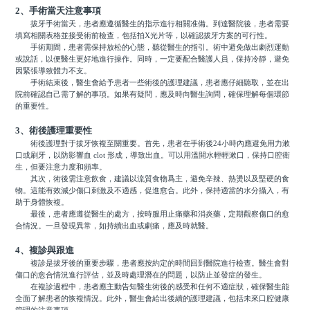
2、手術當天注意事項
拔牙手術當天，患者應遵循醫生的指示進行相關准備。到達醫院後，患者需要
填寫相關表格並接受術前檢查，包括拍X光片等，以確認拔牙方案的可行性。
手術期間，患者需保持放松的心態，聽從醫生的指引。術中避免做出劇烈運動
或說話，以便醫生更好地進行操作。同時，一定要配合醫護人員，保持冷靜，避免
因緊張導致體力不支。
手術結束後，醫生會給予患者一些術後的護理建議，患者應仔細聽取，並在出
院前確認自己需了解的事項。如果有疑問，應及時向醫生詢問，確保理解每個環節
的重要性。
3、術後護理重要性
術後護理對于拔牙恢複至關重要。首先，患者在手術後24小時內應避免用力漱
口或刷牙，以防影響血 clot 形成，導致出血。可以用溫開水輕輕漱口，保持口腔衛
生，但要注意力度和頻率。
其次，術後需注意飲食，建議以流質食物爲主，避免辛辣、熱燙以及堅硬的食
物。這能有效減少傷口刺激及不適感，促進愈合。此外，保持適當的水分攝入，有
助于身體恢複。
最後，患者應遵從醫生的處方，按時服用止痛藥和消炎藥，定期觀察傷口的愈
合情況。一旦發現異常，如持續出血或劇痛，應及時就醫。
4、複診與跟進
複診是拔牙後的重要步驟，患者應按約定的時間回到醫院進行檢查。醫生會對
傷口的愈合情況進行評估，並及時處理潛在的問題，以防止並發症的發生。
在複診過程中，患者應主動告知醫生術後的感受和任何不適症狀，確保醫生能
全面了解患者的恢複情況。此外，醫生會給出後續的護理建議，包括未來口腔健康