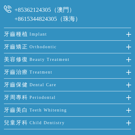
時間及資料，並且重新預約的日期及時段
+85362124305（澳門）
+8615344824305（珠海）
牙齒種植
Implant
種牙
牙齒矯正
Orthodontic
單顆牙缺失
隱形箍牙
美容修復
Beauty Treatment
門牙缺失
前牙反頜
全瓷牙
牙齒治療
Treatment
多顆牙缺失
牙齒擁擠
烤瓷牙
補牙
牙齒保健
Dental Care
半口缺失
牙齒前突
氟斑牙
智齒
正確刷牙
牙周專科
Periodontal
全口缺失
牙齒稀疏
四環素牙
根管治療
全國愛牙日
牙周炎
牙齒美白
Teeth Whitening
活動假牙
拔牙
預防牙病
牙齦出血
冷光美白
兒童牙科
Child Dentistry
牙貼面
牙痛
牙科通識
牙齦炎
洗牙
蛀牙防蛀