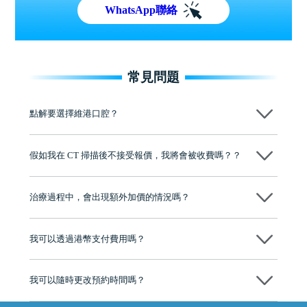
WhatsApp聯絡
常見問題
點解要選擇維港口腔？
維港口腔踐行「醫道濟世」的大學校訓，各分院匯聚來自香港、內地的
博士碩士高資歷牙醫，十七年穩定開診。榮獲「2024香港企業領袖品
假如我在 CT 掃描後不接受報價，我將會被收費嗎？？
牌」、「2025香港企業領袖品牌」，是諾貝爾種植系統全球放心植牙中
心，香港新城電台與廣東衛視推薦品牌
不會！只要未開始實際服務之前，你不會被收取任何費用。
至今已服務超過三十個國家和地區的顧客，受到粵港澳大灣區及周邊城
市市民極高的口碑評價及信任推薦 珠海、深圳設有八大分院，香港亦設
治療過程中，會出現額外加價的情況嗎？
有咨詢及服務保障中心，有任何問題都可以隨時預約免費咨詢，讓人十
分放心
不會，治療前我們會詳細說明治療方案及對應的價錢，顧客同意並簽字
後，我們才會正式進行診療服務
我可以透過港幣支付費用嗎？
可以。維港口腔會按照當日匯率轉算收取費用，而匯率會及時告知客人
我可以隨時更改預約時間嗎？
可以，請盡早通過wechat或whatsapp聯絡我們，告知我們你原本預約的