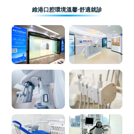
維港口腔環境溫馨·舒適就診