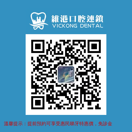
口腔潰瘍
口腔異味
牙周病
超聲波潔牙
窩溝封閉
牙齒鬆動
噴砂潔牙
兒童正畸
牙齦萎縮
牙結石
牙外傷
牙菌斑
換牙護理
兒牙診療
溫馨提示：提前預約可享受惠民睇牙特惠價，免診金