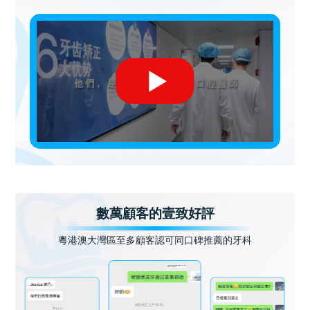
數萬顧客的壹致好評
粵港澳大灣區至多顧客認可同口碑推薦的牙科