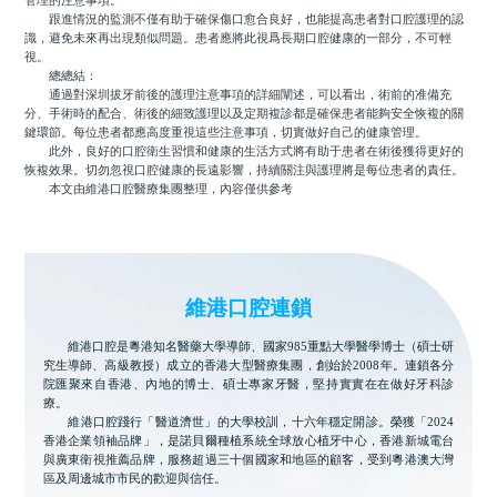
管理的注意事項。
跟進情況的監測不僅有助于確保傷口愈合良好，也能提高患者對口腔護理的認
識，避免未來再出現類似問題。患者應將此視爲長期口腔健康的一部分，不可輕
視。
總總結：
通過對深圳拔牙前後的護理注意事項的詳細闡述，可以看出，術前的准備充
分、手術時的配合、術後的細致護理以及定期複診都是確保患者能夠安全恢複的關
鍵環節。每位患者都應高度重視這些注意事項，切實做好自己的健康管理。
此外，良好的口腔衛生習慣和健康的生活方式將有助于患者在術後獲得更好的
恢複效果。切勿忽視口腔健康的長遠影響，持續關注與護理將是每位患者的責任。
本文由維港口腔醫療集團整理，內容僅供參考
維港口腔連鎖
維港口腔是粵港知名醫藥大學導師、國家985重點大學醫學博士（碩士研
究生導師、高級教授）成立的香港大型醫療集團，創始於2008年。連鎖各分
院匯聚來自香港、內地的博士、碩士專家牙醫，堅持實實在在做好牙科診
療。
維港口腔踐行「醫道濟世」的大學校訓，十六年穩定開診。榮獲「2024
香港企業領袖品牌」，是諾貝爾種植系統全球放心植牙中心，香港新城電台
與廣東衛視推薦品牌，服務超過三十個國家和地區的顧客，受到粵港澳大灣
區及周邊城市市民的歡迎與信任。