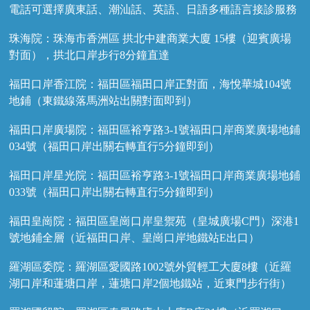
電話可選擇廣東話、潮汕話、英語、日語多種語言接診服務
珠海院：珠海市香洲區 拱北中建商業大廈 15樓（迎賓廣場
對面），拱北口岸步行8分鐘直達
福田口岸香江院：福田區福田口岸正對面，海悅華城104號
地鋪（東鐵線落馬洲站出關對面即到）
福田口岸廣場院：福田區裕亨路3-1號福田口岸商業廣場地鋪
034號（福田口岸出關右轉直行5分鐘即到）
福田口岸星光院：福田區裕亨路3-1號福田口岸商業廣場地鋪
033號（福田口岸出關右轉直行5分鐘即到）
福田皇崗院：福田區皇崗口岸皇禦苑（皇城廣場C門）深港1
號地鋪全層（近福田口岸、皇崗口岸地鐵站E出口）
羅湖區委院：羅湖區愛國路1002號外貿輕工大廈8樓（近羅
湖口岸和蓮塘口岸，蓮塘口岸2個地鐵站，近東門步行街）