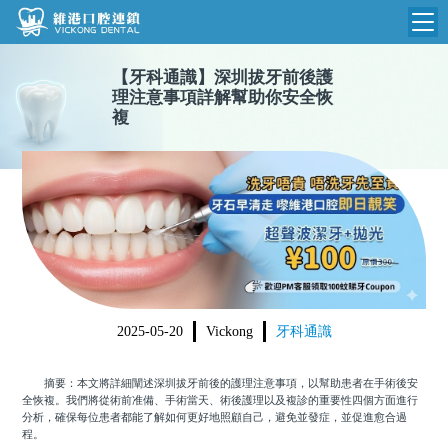
【
牙科通識
】
深圳拔牙前後護
維港首頁
理注意事項詳解幫助你安全恢
複
維港簡介
品牌介紹
收費標準
N
環境設備
收費總表
醫院新聞
醫生團隊
植牙收費
根管收費
門診時間
美學收費
2025-05-20
Vickong
牙科通識
就醫指引
常規收費
摘要：本文將詳細闡述深圳拔牙前後的護理注意事項，以幫助患者在手術後安
箍牙收費
全恢複。我們將從術前准備、手術當天、術後護理以及複診的重要性四個方面進行
分析，確保每位患者都能了解如何更好地照顧自己，避免並發症，並促進愈合過
程。