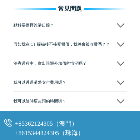
常見問題
點解要選擇維港口腔？
維港口腔踐行「醫道濟世」的大學校訓，各分院匯聚來自香港、內地的
博士碩士高資歷牙醫，十七年穩定開診。榮獲「2024香港企業領袖品
假如我在 CT 掃描後不接受報價，我將會被收費嗎？？
牌」、「2025香港企業領袖品牌」，是諾貝爾種植系統全球放心植牙中
心，香港新城電台與廣東衛視推薦品牌
不會！只要未開始實際服務之前，你不會被收取任何費用。
至今已服務超過三十個國家和地區的顧客，受到粵港澳大灣區及周邊城
市市民極高的口碑評價及信任推薦 珠海、深圳設有八大分院，香港亦設
治療過程中，會出現額外加價的情況嗎？
有咨詢及服務保障中心，有任何問題都可以隨時預約免費咨詢，讓人十
分放心
不會，治療前我們會詳細說明治療方案及對應的價錢，顧客同意並簽字
後，我們才會正式進行診療服務
我可以透過港幣支付費用嗎？
可以。維港口腔會按照當日匯率轉算收取費用，而匯率會及時告知客人
我可以隨時更改預約時間嗎？
可以，請盡早通過wechat或whatsapp聯絡我們，告知我們你原本預約的
時間及資料，並且重新預約的日期及時段
+85362124305（澳門）
+8615344824305（珠海）