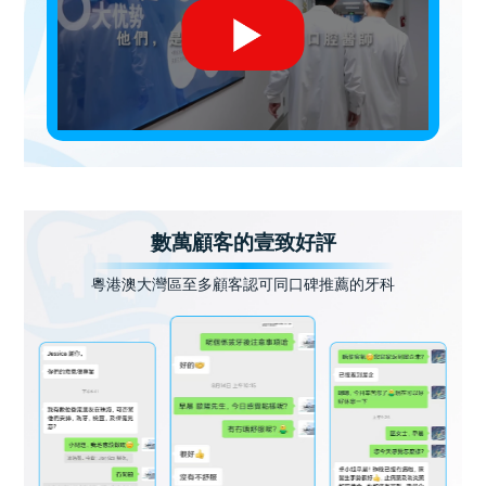
數萬顧客的壹致好評
粵港澳大灣區至多顧客認可同口碑推薦的牙科