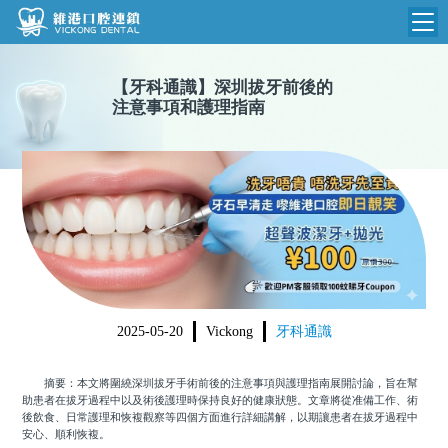
維港首頁
【
牙科通識
】
深圳拔牙前後的
注意事項和護理指南
維港簡介
品牌介紹
收費標準
N
環境設備
收費總表
醫院新聞
醫生團隊
植牙收費
根管收費
門診時間
美學收費
2025-05-20
Vickong
牙科通識
就醫指引
常規收費
摘要：本文將圍繞深圳拔牙手術前後的注意事項與護理指南展開討論，旨在幫
箍牙收費
助患者在拔牙過程中以及術後護理時保持良好的健康狀態。文章將從准備工作、術
後飲食、日常護理和恢複觀察等四個方面進行詳細講解，以期讓患者在拔牙過程中
安心、順利恢複。