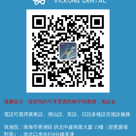
牙齦萎縮
牙結石
牙外傷
牙菌斑
換牙護理
兒牙診療
溫馨提示：提前預約可享受惠民睇牙特惠價，免診金
電話可選擇廣東話、潮汕話、英語、日語多種語言接診服務
珠海院：珠海市香洲區 拱北中建商業大廈 15樓（迎賓廣場
對面），拱北口岸步行8分鐘直達