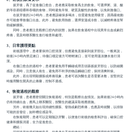
拔牙後，爲了促進傷口愈合，患者應采取軟食爲主的飲食。可選擇粥、湯、酸
奶等容易咀嚼和吞咽的食物，同時避免辛辣、硬質及酸性的食物，以免刺激傷口。
在拔牙後的24小時內，患者應該確保多喝水，但需避免使用吸管，因爲吸吮動
作可能會導致傷口出血。此外，避免飲用熱飲，選擇室溫或冷飲，以減輕疼痛並幫
助緩解腫脹。
同時，患者應注意觀察口腔內的狀態，如果在飲食過程中出現異常出血或劇烈
疼痛，需及時聯系醫生進行檢查和處理。
3、日常護理要點
術後護理中，患者要保持口腔清潔，但應避免直接刷到拔牙部位。一般來說，
術後24小時內禁忌漱口，待傷口穩定後方可輕輕漱口，並可使用溫淡鹽水進行清
潔。
在傷口愈合的過程中，患者要避免用手觸碰或用舌頭舔舐拔牙部位，以防細菌
感染。同時，注意個人衛生，避免用不幹淨的物品觸碰口腔，保持清爽幹燥。
此外，若出現明顯腫脹或疼痛現象，患者可咨詢醫生是否需要冰敷，並堅持定
時服用醫生開具的止痛藥，控制不適感。
4、恢複過程的觀察
拔牙後，患者應密切關注恢複過程，特別是觀察出血情況。如果術後24小時內
仍有持續出血，應馬上聯系醫院，按醫生的建議采取相應措施。
另外，術後幾天如出現持續性腫脹、發熱或劇烈疼痛，也應及時就醫，以排除
可能的並發症，如幹槽症感染等。
在恢複期間，患者可以定期隨訪牙醫，以便進行術後的檢查和評估，確保口腔
健康和腫脹消退，全力促進愈合。
總結：