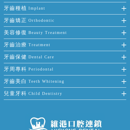
牙齒種植
Implant
種牙
牙齒矯正
Orthodontic
單顆牙缺失
隱形箍牙
美容修復
Beauty Treatment
門牙缺失
前牙反頜
全瓷牙
牙齒治療
Treatment
多顆牙缺失
牙齒擁擠
烤瓷牙
補牙
牙齒保健
Dental Care
半口缺失
牙齒前突
氟斑牙
智齒
正確刷牙
牙周專科
Periodontal
全口缺失
牙齒稀疏
四環素牙
根管治療
全國愛牙日
牙周炎
牙齒美白
Teeth Whitening
活動假牙
拔牙
預防牙病
牙齦出血
冷光美白
兒童牙科
Child Dentistry
牙貼面
牙痛
牙科通識
牙齦炎
洗牙
蛀牙防蛀
口腔潰瘍
口腔異味
牙周病
超聲波潔牙
窩溝封閉
牙齒鬆動
噴砂潔牙
兒童正畸