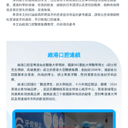
深圳拔牙的過程雖然常見，但患者在手術前後的注意事項和護理指南至關重
要。通過科學的准備、恰當的飲食、細致的日常護理以及密切的觀察，能夠有效降
低並發症發生的風險，促進恢複。
希望本文的討論能爲即將拔牙的患者提供有益的參考建議，讓每位患者都能輕
松度過拔牙的過程，早日恢複口腔健康。
本文由維港口腔醫療集團整理，內容僅供參考
維港口腔連鎖
維港口腔是粵港知名醫藥大學導師、國家985重點大學醫學博士（碩士研
究生導師、高級教授）成立的香港大型醫療集團，創始於2008年。連鎖各分
院匯聚來自香港、內地的博士、碩士專家牙醫，堅持實實在在做好牙科診
療。
維港口腔踐行「醫道濟世」的大學校訓，十六年穩定開診。榮獲「2024
香港企業領袖品牌」，是諾貝爾種植系統全球放心植牙中心，香港新城電台
與廣東衛視推薦品牌，服務超過三十個國家和地區的顧客，受到粵港澳大灣
區及周邊城市市民的歡迎與信任。