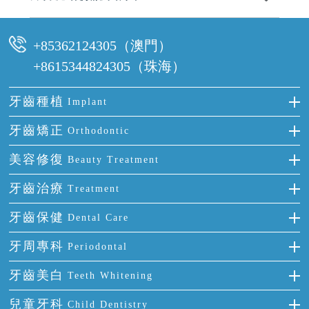
可以，請盡早通過wechat或whatsapp聯絡我們，告知我們你原本預約的
時間及資料，並且重新預約的日期及時段
+85362124305（澳門）
+8615344824305（珠海）
牙齒種植
Implant
種牙
牙齒矯正
Orthodontic
單顆牙缺失
隱形箍牙
美容修復
Beauty Treatment
門牙缺失
前牙反頜
全瓷牙
牙齒治療
Treatment
多顆牙缺失
牙齒擁擠
烤瓷牙
補牙
牙齒保健
Dental Care
半口缺失
牙齒前突
氟斑牙
智齒
正確刷牙
牙周專科
Periodontal
全口缺失
牙齒稀疏
四環素牙
根管治療
全國愛牙日
牙周炎
牙齒美白
Teeth Whitening
活動假牙
拔牙
預防牙病
牙齦出血
冷光美白
兒童牙科
Child Dentistry
牙貼面