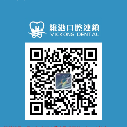
牙痛
牙科通識
牙齦炎
洗牙
蛀牙防蛀
口腔潰瘍
口腔異味
牙周病
超聲波潔牙
窩溝封閉
牙齒鬆動
噴砂潔牙
兒童正畸
牙齦萎縮
牙結石
牙外傷
牙菌斑
換牙護理
兒牙診療