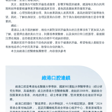
看說明書，並進行過敏測試。
其次，過度美白可能對牙齒造成傷害，影響牙釉質的健康。建議每次美白的周
期和頻率都要根據專業牙醫的建議來安排，避免因貪圖效果而傷害牙齒。
最後，心理預期也要合理。美白效果因個人差異而異，過高的期望可能導致失
望。因此，了解自身狀況，合理設置美白目標，對于美白過程的順利進行是非常重
要的。
總結：
通過以上各方面的解析，相信大家對深圳牙齒美白的注意事項有了更加深入的
了解。從選擇合適的美白方法，到重視專業醫療，以及保持日常口腔護理，最後關
注潛在風險，這些都是實現美白目標不可或缺的環節。
美麗的笑容不僅僅在于顔色的改變，更在于健康的牙齒。希望每個人都能安全
有效地追求心中的完美牙齒，散發出自信的魅力。
本文由維港口腔醫療集團整理，內容僅供參考
維港口腔連鎖
維港口腔是粵港知名醫藥大學導師、國家985重點大學醫學博士（碩士研
究生導師、高級教授）成立的香港大型醫療集團，創始於2008年。連鎖各分
院匯聚來自香港、內地的博士、碩士專家牙醫，堅持實實在在做好牙科診
療。
維港口腔踐行「醫道濟世」的大學校訓，十六年穩定開診。榮獲「2024
香港企業領袖品牌」，是諾貝爾種植系統全球放心植牙中心，香港新城電台
與廣東衛視推薦品牌，服務超過三十個國家和地區的顧客，受到粵港澳大灣