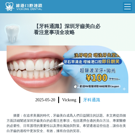
維港首頁
【
牙科通識
】
深圳牙齒美白必
看注意事項全攻略
維港簡介
品牌介紹
收費標準
N
環境設備
收費總表
醫院新聞
醫生團隊
植牙收費
根管收費
門診時間
美學收費
2025-05-20
Vickong
牙科通識
就醫指引
常規收費
摘要：在追求美麗的時代，牙齒美白成爲人們日益關注的話題。本文將從四個
箍牙收費
方面詳細闡述深圳牙齒美白的必看注意事項，包括選擇合適的美白方法、專業醫療
的必要性、日常護理的重要性以及潛在風險與對策。希望通過這些信息，讓你在美
白牙齒的過程中更加安全、有效，擁有自信的笑容。