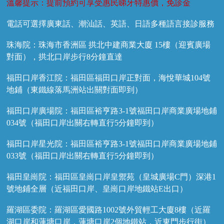
溫馨提示：提前預約可享受惠民睇牙特惠價，免診金
電話可選擇廣東話、潮汕話、英語、日語多種語言接診服務
珠海院：珠海市香洲區 拱北中建商業大廈 15樓（迎賓廣場
對面），拱北口岸步行8分鐘直達
福田口岸香江院：福田區福田口岸正對面，海悅華城104號
地鋪（東鐵線落馬洲站出關對面即到）
福田口岸廣場院：福田區裕亨路3-1號福田口岸商業廣場地鋪
034號（福田口岸出關右轉直行5分鐘即到）
福田口岸星光院：福田區裕亨路3-1號福田口岸商業廣場地鋪
033號（福田口岸出關右轉直行5分鐘即到）
福田皇崗院：福田區皇崗口岸皇禦苑（皇城廣場C門）深港1
號地鋪全層（近福田口岸、皇崗口岸地鐵站E出口）
羅湖區委院：羅湖區愛國路1002號外貿輕工大廈8樓（近羅
湖口岸和蓮塘口岸，蓮塘口岸2個地鐵站，近東門步行街）