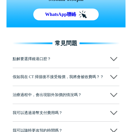
WhatsApp聯絡
常見問題
點解要選擇維港口腔？
維港口腔踐行「醫道濟世」的大學校訓，各分院匯聚來自香港、內地的
博士碩士高資歷牙醫，十七年穩定開診。榮獲「2024香港企業領袖品
假如我在 CT 掃描後不接受報價，我將會被收費嗎？？
牌」、「2025香港企業領袖品牌」，是諾貝爾種植系統全球放心植牙中
心，香港新城電台與廣東衛視推薦品牌
不會！只要未開始實際服務之前，你不會被收取任何費用。
至今已服務超過三十個國家和地區的顧客，受到粵港澳大灣區及周邊城
市市民極高的口碑評價及信任推薦 珠海、深圳設有八大分院，香港亦設
治療過程中，會出現額外加價的情況嗎？
有咨詢及服務保障中心，有任何問題都可以隨時預約免費咨詢，讓人十
分放心
不會，治療前我們會詳細說明治療方案及對應的價錢，顧客同意並簽字
後，我們才會正式進行診療服務
我可以透過港幣支付費用嗎？
可以。維港口腔會按照當日匯率轉算收取費用，而匯率會及時告知客人
我可以隨時更改預約時間嗎？