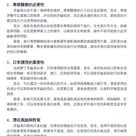
2、專業醫療的必要性
牙齒美白並不是一個簡單的過程，專業醫療的介入往往是必要的。首先，專業
牙醫可以通過口腔檢查，評估你的牙齒狀況，決定最合適的美白方式，避免因自行
嘗試美白方法而導致的損傷。
其次，很多先進的美白技術需要在專業的環境下進行。冷光美白等方法，術後
效果明顯，但也需要專業人士的操作，以確保安全和效果。操作不當可能會引起牙
齒敏感等問題。
最後，進行專業醫療的美白服務通常會配備相應的後續護理方案，這對美白效
果的維持至關重要。醫生會根據你的狀況進行合理建議，讓你在美白後也能保持良
好的口腔健康。
3、日常護理的重要性
在經曆了牙齒美白後，日常護理顯得尤爲重要。首先，保持良好的口腔衛生習
慣非常關鍵。每天堅持刷牙、漱口，定期使用牙線，可以清除牙齒表面的汙垢和食
物殘渣，幫助維持美白效果。
其次，可以嘗試一些自然美白的方法，如使用蘋果醋或小蘇打等，適度使用這
些成分可以幫助保持牙齒的亮白。但需要注意，避免過度使用，以免對牙釉質造成
損害。
最後，飲食方面也要注意。避免過多攝取易染色的食物和飲料，例如咖啡、紅
酒和果汁等，可以有效延長美白效果。當然，定期去牙科進行清洗和複查也是非常
推薦的。
4、潛在風險與對策
牙齒美白雖有許多好處，但潛在的風險也不容忽視。首先，使用不當的美白産
品可能會導致牙齒敏感、疼痛等不適感。因此，在使用任何美白産品前，需仔細查