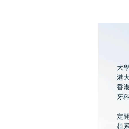
大
港大
香
牙
定開
植