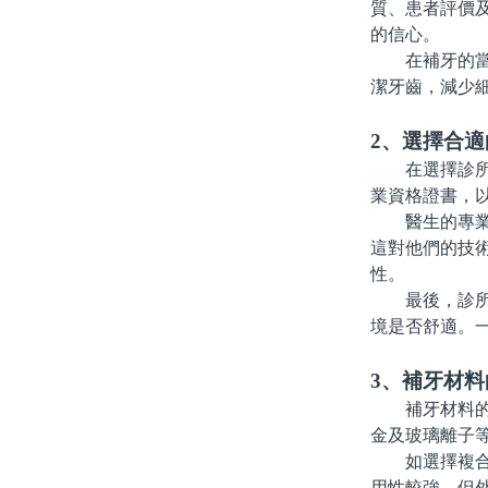
質、患者評價
的信心。
在補牙的當天
潔牙齒，減少
2、選擇合
在選擇診所時
業資格證書，
醫生的專業背
這對他們的技
性。
最後，診所的
境是否舒適。
3、補牙材料
補牙材料的選
金及玻璃離子
如選擇複合樹
用性較強，但