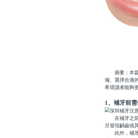
摘要：本篇文
備、選擇合適
希望讀者能夠
1、補牙前
在補牙之前，
旦發現齲齒或
此外，補牙前