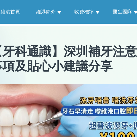
維港首頁
維港簡介
收費標準
醫生團隊
【
牙科通識
】
深圳補牙注意
事項及貼心小建議分享