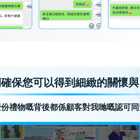
們確保您可以得到細緻的關懷與
壹份禮物嘅背後都係顧客對我哋嘅認可同