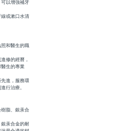
，可以增強補牙
線或漱口水清
照和醫生的職
進修的經曆，
解醫生的專業
先進，服務環
利進行治療。
樹脂、銀汞合
銀汞合金的耐
狀況最合適的材