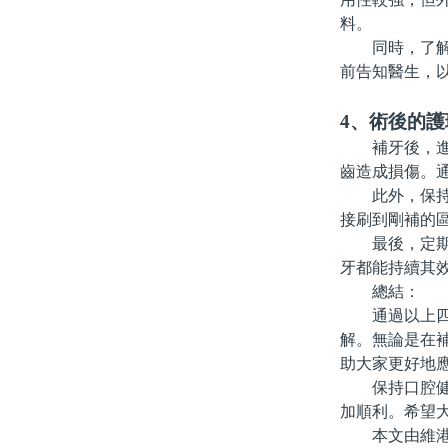
料。
同時，了解材
前告知醫生，
4、術後的
補牙後，進行
齒造成損傷。
此外，保持口
接刷到剛補的
最後，定期回
牙都能持續其
總結：
通過以上四個
解。無論是在
助大家更好地
保持口腔健康
加順利。希望
本文由維港口