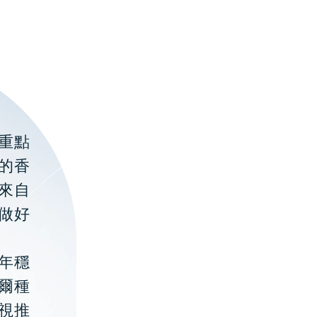
重點
的香
聚來自
做好
年穩
貝爾種
視推