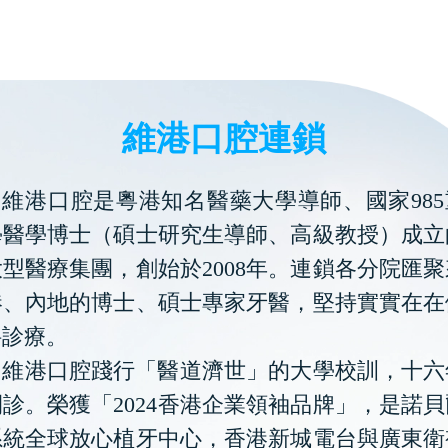
維港口腔連鎖
維港口腔是粵港知名醫藥大學導師、國家985
學醫學博士（碩士研究生導師、高級教授）成立
型醫療集團，創始於2008年。連鎖各分院匯
港、內地的博士、碩士專家牙醫，堅持實實在在
科診療。
維港口腔踐行「醫道濟世」的大學校訓，十六
診。榮獲「2024香港企業領袖品牌」，是諾
系統全球放心植牙中心，香港新城電台與廣東衛