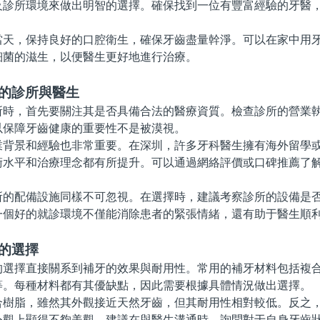
及診所環境來做出明智的選擇。確保找到一位有豐富經驗的牙醫
，保持良好的口腔衛生，確保牙齒盡量幹淨。可以在家中用牙
細菌的滋生，以便醫生更好地進行治療。
適的診所與醫生
，首先要關注其是否具備合法的醫療資質。檢查診所的營業執
以保障牙齒健康的重要性不是被漠視。
景和經驗也非常重要。在深圳，許多牙科醫生擁有海外留學或
術水平和治療理念都有所提升。可以通過網絡評價或口碑推薦了
配備設施同樣不可忽視。在選擇時，建議考察診所的設備是否
一個好的就診環境不僅能消除患者的緊張情緒，還有助于醫生順
的選擇
擇直接關系到補牙的效果與耐用性。常用的補牙材料包括複合
等。每種材料都有其優缺點，因此需要根據具體情況做出選擇。
脂，雖然其外觀接近天然牙齒，但其耐用性相對較低。反之，
外觀上顯得不夠美觀。建議在與醫生溝通時，詢問對于自身牙齒