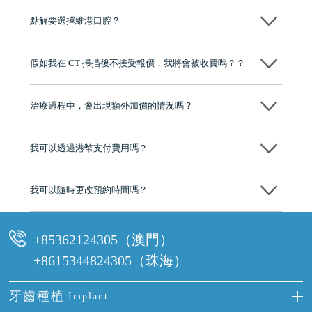
點解要選擇維港口腔？
維港口腔踐行「醫道濟世」的大學校訓，各分院匯聚來自香港、內地的
博士碩士高資歷牙醫，十七年穩定開診。榮獲「2024香港企業領袖品
假如我在 CT 掃描後不接受報價，我將會被收費嗎？？
牌」、「2025香港企業領袖品牌」，是諾貝爾種植系統全球放心植牙中
心，香港新城電台與廣東衛視推薦品牌
不會！只要未開始實際服務之前，你不會被收取任何費用。
至今已服務超過三十個國家和地區的顧客，受到粵港澳大灣區及周邊城
市市民極高的口碑評價及信任推薦 珠海、深圳設有八大分院，香港亦設
治療過程中，會出現額外加價的情況嗎？
有咨詢及服務保障中心，有任何問題都可以隨時預約免費咨詢，讓人十
分放心
不會，治療前我們會詳細說明治療方案及對應的價錢，顧客同意並簽字
後，我們才會正式進行診療服務
我可以透過港幣支付費用嗎？
可以。維港口腔會按照當日匯率轉算收取費用，而匯率會及時告知客人
我可以隨時更改預約時間嗎？
可以，請盡早通過wechat或whatsapp聯絡我們，告知我們你原本預約的
時間及資料，並且重新預約的日期及時段
+85362124305（澳門）
+8615344824305（珠海）
牙齒種植
Implant