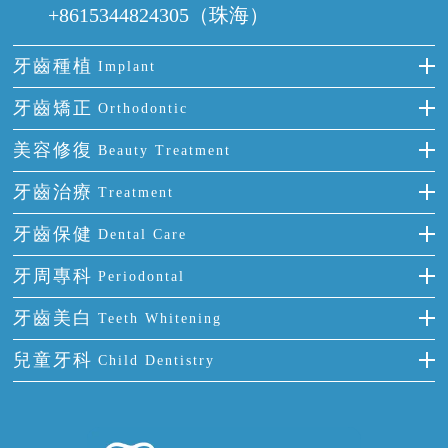
+8615344824305（珠海）
牙齒種植
Implant
種牙
牙齒矯正
Orthodontic
單顆牙缺失
隱形箍牙
美容修復
Beauty Treatment
門牙缺失
前牙反頜
全瓷牙
牙齒治療
Treatment
多顆牙缺失
牙齒擁擠
烤瓷牙
補牙
牙齒保健
Dental Care
半口缺失
牙齒前突
氟斑牙
智齒
正確刷牙
牙周專科
Periodontal
全口缺失
牙齒稀疏
四環素牙
根管治療
全國愛牙日
牙周炎
牙齒美白
Teeth Whitening
活動假牙
拔牙
預防牙病
牙齦出血
冷光美白
兒童牙科
Child Dentistry
牙貼面
牙痛
牙科通識
牙齦炎
洗牙
蛀牙防蛀
口腔潰瘍
口腔異味
牙周病
超聲波潔牙
窩溝封閉