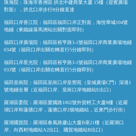
珠海院：珠海市香洲區 拱北中建商業大廈 15樓（迎賓廣場
對面），拱北口岸步行8分鐘直達
福田口岸香江院：福田區福田口岸正對面，海悅華城104號
地鋪（東鐵線落馬洲站出關對面即到）
福田口岸廣場院：福田區裕亨路3-1號福田口岸商業廣場地鋪
034號（福田口岸出關右轉直行5分鐘即到）
福田口岸星光院：福田區裕亨路3-1號福田口岸商業廣場地鋪
033號（福田口岸出關右轉直行5分鐘即到）
福田皇崗院：福田區皇崗口岸皇禦苑（皇城廣場C門）深港1
號地鋪全層（近福田口岸、皇崗口岸地鐵站E出口）
羅湖區委院：羅湖區愛國路1002號外貿輕工大廈8樓（近羅
湖口岸和蓮塘口岸，蓮塘口岸2個地鐵站，近東門步行街）
羅湖國貿院：羅湖區春風路廬山大廈B座21樓（近羅湖口
岸、向西村地鐵站A2出口、國貿地鐵站B出口）