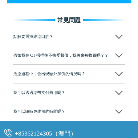
常見問題
點解要選擇維港口腔？
維港口腔踐行「醫道濟世」的大學校訓，各分院匯聚來自香港、內地的
博士碩士高資歷牙醫，十七年穩定開診。榮獲「2024香港企業領袖品
假如我在 CT 掃描後不接受報價，我將會被收費嗎？？
牌」、「2025香港企業領袖品牌」，是諾貝爾種植系統全球放心植牙中
心，香港新城電台與廣東衛視推薦品牌
不會！只要未開始實際服務之前，你不會被收取任何費用。
至今已服務超過三十個國家和地區的顧客，受到粵港澳大灣區及周邊城
市市民極高的口碑評價及信任推薦 珠海、深圳設有八大分院，香港亦設
治療過程中，會出現額外加價的情況嗎？
有咨詢及服務保障中心，有任何問題都可以隨時預約免費咨詢，讓人十
分放心
不會，治療前我們會詳細說明治療方案及對應的價錢，顧客同意並簽字
後，我們才會正式進行診療服務
我可以透過港幣支付費用嗎？
可以。維港口腔會按照當日匯率轉算收取費用，而匯率會及時告知客人
我可以隨時更改預約時間嗎？
可以，請盡早通過wechat或whatsapp聯絡我們，告知我們你原本預約的
時間及資料，並且重新預約的日期及時段
+85362124305（澳門）