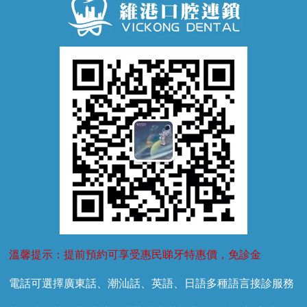
牙齒鬆動
噴砂潔牙
兒童正畸
牙齦萎縮
牙結石
牙外傷
牙菌斑
換牙護理
兒牙診療
溫馨提示：提前預約可享受惠民睇牙特惠價，免診金
電話可選擇廣東話、潮汕話、英語、日語多種語言接診服務