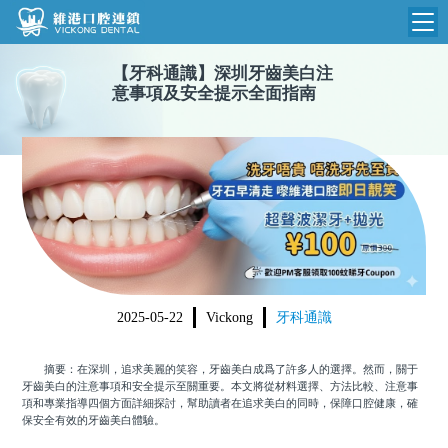
【
牙科通識
】
深圳牙齒美白注
維港首頁
意事項及安全提示全面指南
維港簡介
品牌介紹
收費標準
N
環境設備
收費總表
醫院新聞
醫生團隊
植牙收費
根管收費
門診時間
2025-05-22
Vickong
牙科通識
美學收費
就醫指引
常規收費
摘要：在深圳，追求美麗的笑容，牙齒美白成爲了許多人的選擇。然而，關于
牙齒美白的注意事項和安全提示至關重要。本文將從材料選擇、方法比較、注意事
箍牙收費
項和專業指導四個方面詳細探討，幫助讀者在追求美白的同時，保障口腔健康，確
保安全有效的牙齒美白體驗。