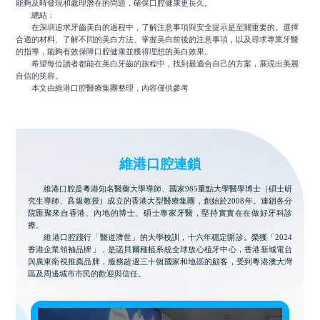
能夠及時發現和處理潛在的問題，確保口腔健康更長久。
總結：
在深圳追求牙齒美白的過程中，了解注意事項與安全提示是至關重要的。選擇
合適的材料、了解不同的美白方法、掌握美白前後的注意事項，以及尋求專業牙醫
的指導，能夠有效保障口腔健康並獲得理想的美白效果。
希望每位讀者都能在美白牙齒的旅程中，找到最適合自己的方案，展現出美麗
自信的笑容。
本文由維港口腔醫療集團整理，內容僅供參考
維港口腔連鎖
維港口腔是粵港知名醫藥大學導師、國家985重點大學醫學博士（碩士研
究生導師、高級教授）成立的香港大型醫療集團，創始於2008年。連鎖各分
院匯聚來自香港、內地的博士、碩士專家牙醫，堅持實實在在做好牙科診
療。
維港口腔踐行「醫道濟世」的大學校訓，十六年穩定開診。榮獲「2024
香港企業領袖品牌」，是諾貝爾種植系統全球放心植牙中心，香港新城電台
與廣東衛視推薦品牌，服務超過三十個國家和地區的顧客，受到粵港澳大灣
區及周邊城市市民的歡迎與信任。