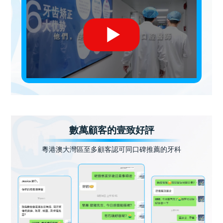
數萬顧客的壹致好評
粵港澳大灣區至多顧客認可同口碑推薦的牙科