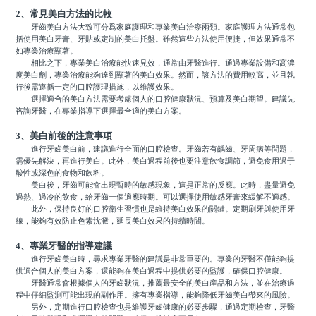
2、常見美白方法的比較
牙齒美白方法大致可分爲家庭護理和專業美白治療兩類。家庭護理方法通常包
括使用美白牙膏、牙貼或定制的美白托盤。雖然這些方法使用便捷，但效果通常不
如專業治療顯著。
相比之下，專業美白治療能快速見效，通常由牙醫進行。通過專業設備和高濃
度美白劑，專業治療能夠達到顯著的美白效果。然而，該方法的費用較高，並且執
行後需遵循一定的口腔護理措施，以維護效果。
選擇適合的美白方法需要考慮個人的口腔健康狀況、預算及美白期望。建議先
咨詢牙醫，在專業指導下選擇最合適的美白方案。
3、美白前後的注意事項
進行牙齒美白前，建議進行全面的口腔檢查。牙齒若有齲齒、牙周病等問題，
需優先解決，再進行美白。此外，美白過程前後也要注意飲食調節，避免食用過于
酸性或深色的食物和飲料。
美白後，牙齒可能會出現暫時的敏感現象，這是正常的反應。此時，盡量避免
過熱、過冷的飲食，給牙齒一個適應時期。可以選擇使用敏感牙膏來緩解不適感。
此外，保持良好的口腔衛生習慣也是維持美白效果的關鍵。定期刷牙與使用牙
線，能夠有效防止色素沈澱，延長美白效果的持續時間。
4、專業牙醫的指導建議
進行牙齒美白時，尋求專業牙醫的建議是非常重要的。專業的牙醫不僅能夠提
供適合個人的美白方案，還能夠在美白過程中提供必要的監護，確保口腔健康。
牙醫通常會根據個人的牙齒狀況，推薦最安全的美白産品和方法，並在治療過
程中仔細監測可能出現的副作用。擁有專業指導，能夠降低牙齒美白帶來的風險。
另外，定期進行口腔檢查也是維護牙齒健康的必要步驟，通過定期檢查，牙醫