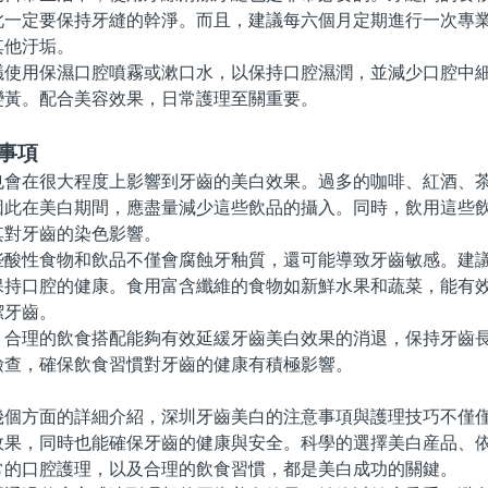
此一定要保持牙縫的幹淨。而且，建議每六個月定期進行一次專
其他汙垢。
用保濕口腔噴霧或漱口水，以保持口腔濕潤，並減少口腔中細
變黃。配合美容效果，日常護理至關重要。
事項
在很大程度上影響到牙齒的美白效果。過多的咖啡、紅酒、茶
因此在美白期間，應盡量減少這些飲品的攝入。同時，飲用這些
其對牙齒的染色影響。
性食物和飲品不僅會腐蝕牙釉質，還可能導致牙齒敏感。建議
保持口腔的健康。食用富含纖維的食物如新鮮水果和蔬菜，能有
潔牙齒。
理的飲食搭配能夠有效延緩牙齒美白效果的消退，保持牙齒長
檢查，確保飲食習慣對牙齒的健康有積極影響。
方面的詳細介紹，深圳牙齒美白的注意事項與護理技巧不僅僅
效果，同時也能確保牙齒的健康與安全。科學的選擇美白産品、
常的口腔護理，以及合理的飲食習慣，都是美白成功的關鍵。