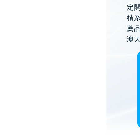
定開
植
薦
澳