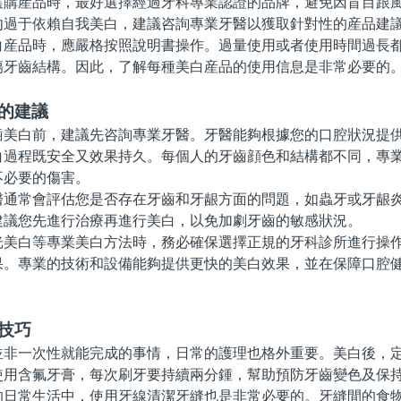
産品時，最好選擇經過牙科專業認證的品牌，避免因盲目跟風
勿過于依賴自我美白，建議咨詢專業牙醫以獲取針對性的産品建
品時，應嚴格按照說明書操作。過量使用或者使用時間過長都
傷牙齒結構。因此，了解每種美白産品的使用信息是非常必要的
的建議
白前，建議先咨詢專業牙醫。牙醫能夠根據您的口腔狀況提供
白過程既安全又效果持久。每個人的牙齒顔色和結構都不同，專
不必要的傷害。
常會評估您是否存在牙齒和牙龈方面的問題，如蟲牙或牙龈炎
建議您先進行治療再進行美白，以免加劇牙齒的敏感狀況。
白等專業美白方法時，務必確保選擇正規的牙科診所進行操作
果。專業的技術和設備能夠提供更快的美白效果，並在保障口腔
技巧
一次性就能完成的事情，日常的護理也格外重要。美白後，定
使用含氟牙膏，每次刷牙要持續兩分鍾，幫助預防牙齒變色及保
常生活中，使用牙線清潔牙縫也是非常必要的。牙縫間的食物