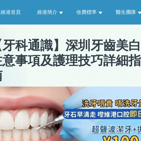
維港首頁
維港簡介
收費標準
醫生團隊
【
牙科通識
】
深圳牙齒美白
注意事項及護理技巧詳細指
南