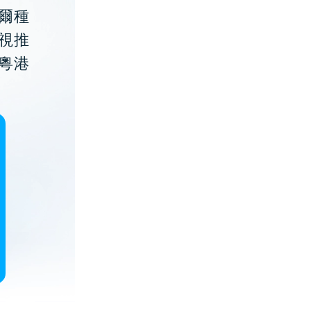
貝爾種
視推
粵港