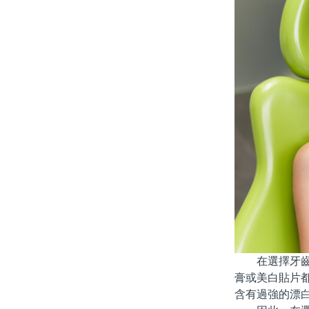
在選擇牙齒美
膏或美白貼片
含有過強的漂