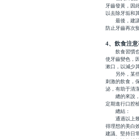
牙齒發黃，因
以去除牙垢和
最後，建議使
防止牙齒再次
4、飲食注意
飲食習慣也會
使牙齒變色，
漱口，以減少
另外，某些酸
刺激的飲食，
泌，有助于清
總的來說，合
定期進行口腔
總結：
通過以上幾個
得理想的美白
建議、堅持日