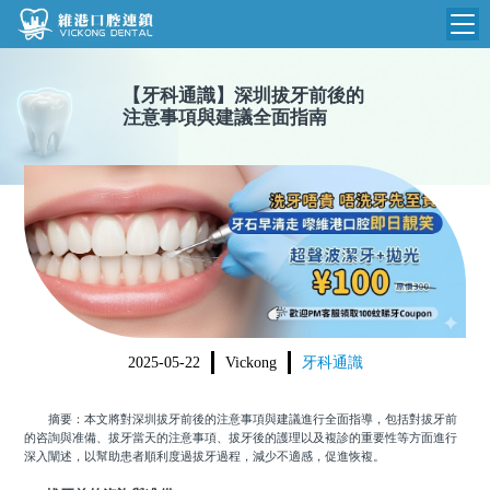
維港首頁
【
牙科通識
】
深圳拔牙前後的
注意事項與建議全面指南
維港簡介
品牌介紹
收費標準
N
環境設備
收費總表
醫院新聞
醫生團隊
植牙收費
根管收費
門診時間
美學收費
2025-05-22
Vickong
牙科通識
就醫指引
常規收費
摘要：本文將對深圳拔牙前後的注意事項與建議進行全面指導，包括對拔牙前
箍牙收費
的咨詢與准備、拔牙當天的注意事項、拔牙後的護理以及複診的重要性等方面進行
深入闡述，以幫助患者順利度過拔牙過程，減少不適感，促進恢複。