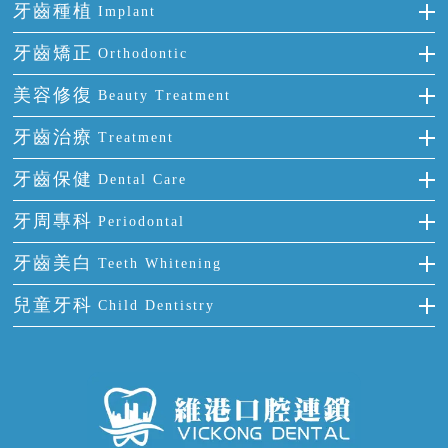
牙齒種植
Implant
種牙
牙齒矯正
Orthodontic
單顆牙缺失
隱形箍牙
美容修復
Beauty Treatment
門牙缺失
前牙反頜
全瓷牙
牙齒治療
Treatment
多顆牙缺失
牙齒擁擠
烤瓷牙
補牙
牙齒保健
Dental Care
半口缺失
牙齒前突
氟斑牙
智齒
正確刷牙
牙周專科
Periodontal
全口缺失
牙齒稀疏
四環素牙
根管治療
全國愛牙日
牙周炎
牙齒美白
Teeth Whitening
活動假牙
拔牙
預防牙病
牙齦出血
冷光美白
兒童牙科
Child Dentistry
牙貼面
牙痛
牙科通識
牙齦炎
洗牙
蛀牙防蛀
口腔潰瘍
口腔異味
牙周病
超聲波潔牙
窩溝封閉
牙齒鬆動
噴砂潔牙
兒童正畸
牙齦萎縮
牙結石