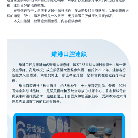
通過醫生的專業指導與自己的細心照顧，可以有效減輕拔牙帶來的不適並促進恢
複，達到良好的治療效果。
在整個過程中，患者要與醫生保持溝通，並及時反饋自身狀況，以確保醫療過
程的順暢。記住，這不僅僅是一次拔牙，更是維護口腔健康的重要步驟。
本文由維港口腔醫療集團整理，內容僅供參考
維港口腔連鎖
維港口腔是粵港知名醫藥大學導師、國家985重點大學醫學博士（碩士研
究生導師、高級教授）成立的香港大型醫療集團，創始於2008年。連鎖各分
院匯聚來自香港、內地的博士、碩士專家牙醫，堅持實實在在做好牙科診
療。
維港口腔踐行「醫道濟世」的大學校訓，十六年穩定開診。榮獲「2024
香港企業領袖品牌」，是諾貝爾種植系統全球放心植牙中心，香港新城電台
與廣東衛視推薦品牌，服務超過三十個國家和地區的顧客，受到粵港澳大灣
區及周邊城市市民的歡迎與信任。