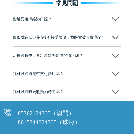
常見問題
點解要選擇維港口腔？
維港口腔踐行「醫道濟世」的大學校訓，各分院匯聚來自香港、內地的
博士碩士高資歷牙醫，十七年穩定開診。榮獲「2024香港企業領袖品
假如我在 CT 掃描後不接受報價，我將會被收費嗎？？
牌」、「2025香港企業領袖品牌」，是諾貝爾種植系統全球放心植牙中
心，香港新城電台與廣東衛視推薦品牌
不會！只要未開始實際服務之前，你不會被收取任何費用。
至今已服務超過三十個國家和地區的顧客，受到粵港澳大灣區及周邊城
市市民極高的口碑評價及信任推薦 珠海、深圳設有八大分院，香港亦設
治療過程中，會出現額外加價的情況嗎？
有咨詢及服務保障中心，有任何問題都可以隨時預約免費咨詢，讓人十
分放心
不會，治療前我們會詳細說明治療方案及對應的價錢，顧客同意並簽字
後，我們才會正式進行診療服務
我可以透過港幣支付費用嗎？
可以。維港口腔會按照當日匯率轉算收取費用，而匯率會及時告知客人
我可以隨時更改預約時間嗎？
可以，請盡早通過wechat或whatsapp聯絡我們，告知我們你原本預約的
時間及資料，並且重新預約的日期及時段
+85362124305（澳門）
+8615344824305（珠海）