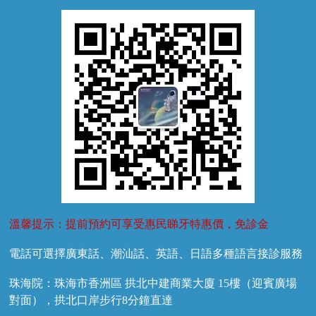
牙外傷
牙菌斑
換牙護理
兒牙診療
溫馨提示：提前預約可享受惠民睇牙特惠價，免診金
電話可選擇廣東話、潮汕話、英語、日語多種語言接診服務
珠海院：珠海市香洲區 拱北中建商業大廈 15樓（迎賓廣場
對面），拱北口岸步行8分鐘直達