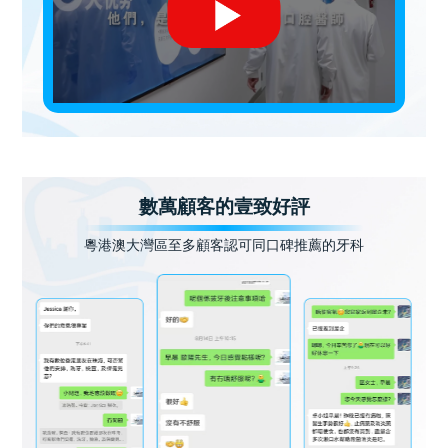
數萬顧客的壹致好評
粵港澳大灣區至多顧客認可同口碑推薦的牙科