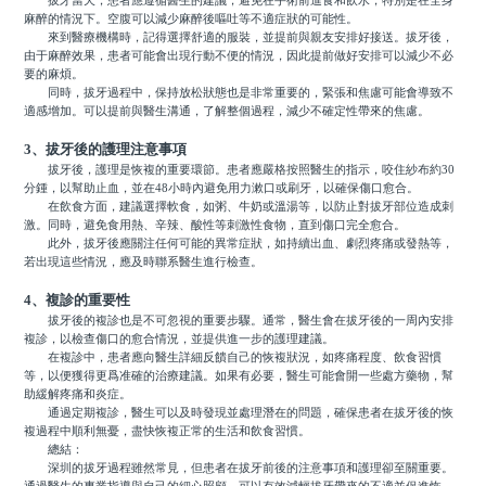
拔牙當天，患者應遵循醫生的建議，避免在手術前進食和飲水，特別是在全身
麻醉的情況下。空腹可以減少麻醉後嘔吐等不適症狀的可能性。
來到醫療機構時，記得選擇舒適的服裝，並提前與親友安排好接送。拔牙後，
由于麻醉效果，患者可能會出現行動不便的情況，因此提前做好安排可以減少不必
要的麻煩。
同時，拔牙過程中，保持放松狀態也是非常重要的，緊張和焦慮可能會導致不
適感增加。可以提前與醫生溝通，了解整個過程，減少不確定性帶來的焦慮。
3、拔牙後的護理注意事項
拔牙後，護理是恢複的重要環節。患者應嚴格按照醫生的指示，咬住紗布約30
分鍾，以幫助止血，並在48小時內避免用力漱口或刷牙，以確保傷口愈合。
在飲食方面，建議選擇軟食，如粥、牛奶或溫湯等，以防止對拔牙部位造成刺
激。同時，避免食用熱、辛辣、酸性等刺激性食物，直到傷口完全愈合。
此外，拔牙後應關注任何可能的異常症狀，如持續出血、劇烈疼痛或發熱等，
若出現這些情況，應及時聯系醫生進行檢查。
4、複診的重要性
拔牙後的複診也是不可忽視的重要步驟。通常，醫生會在拔牙後的一周內安排
複診，以檢查傷口的愈合情況，並提供進一步的護理建議。
在複診中，患者應向醫生詳細反饋自己的恢複狀況，如疼痛程度、飲食習慣
等，以便獲得更爲准確的治療建議。如果有必要，醫生可能會開一些處方藥物，幫
助緩解疼痛和炎症。
通過定期複診，醫生可以及時發現並處理潛在的問題，確保患者在拔牙後的恢
複過程中順利無憂，盡快恢複正常的生活和飲食習慣。
總結：
深圳的拔牙過程雖然常見，但患者在拔牙前後的注意事項和護理卻至關重要。