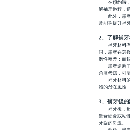
在預約時，患
解補牙過程，
此外，患者在
常能夠提升補
2、了解補牙
補牙材料有多
同，患者在選
磨性較差；而
患者還應了解
角度考慮，可
補牙材料的安
體的潛在風險
3、補牙後
補牙後，適當
進食硬食或粘
牙齒的刺激。
此外，患者在