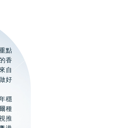
重點
的香
聚來自
做好
年穩
貝爾種
視推