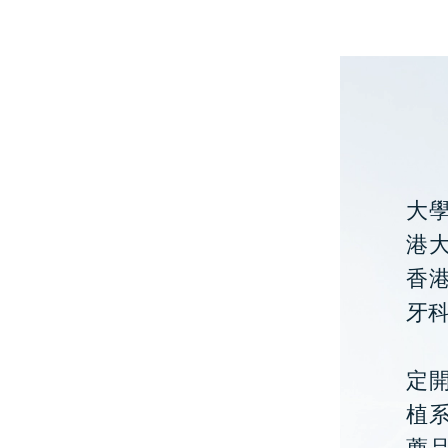
大
港大
香
牙
定開
植