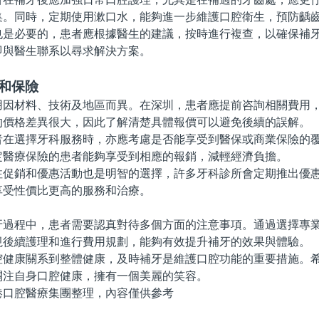
集。同時，定期使用漱口水，能夠進一步維護口腔衛生，預防齲
必要的，患者應根據醫生的建議，按時進行複查，以確保補牙
即與醫生聯系以尋求解決方案。
和保險
材料、技術及地區而異。在深圳，患者應提前咨詢相關費用，
的價格差異很大，因此了解清楚具體報價可以避免後續的誤解。
選擇牙科服務時，亦應考慮是否能享受到醫保或商業保險的覆
定醫療保險的患者能夠享受到相應的報銷，減輕經濟負擔。
銷和優惠活動也是明智的選擇，許多牙科診所會定期推出優惠
享受性價比更高的服務和治療。
程中，患者需要認真對待多個方面的注意事項。通過選擇專業
視後續護理和進行費用規劃，能夠有效提升補牙的效果與體驗。
康關系到整體健康，及時補牙是維護口腔功能的重要措施。希
關注自身口腔健康，擁有一個美麗的笑容。
腔醫療集團整理，內容僅供參考