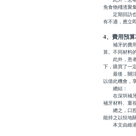
免食物殘渣聚
定期回訪也是
有不適，應立
4、費用預算
補牙的費用因
算。不同材料
此外，患者在
下，購買了一
最後，關注促
以借此機會，
總結：
在深圳補牙過
補牙材料、重
總之，口腔健
能持之以恒地
本文由維港口