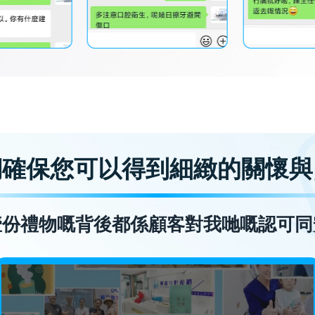
們確保您可以得到細緻的關懷與
壹份禮物嘅背後都係顧客對我哋嘅認可同