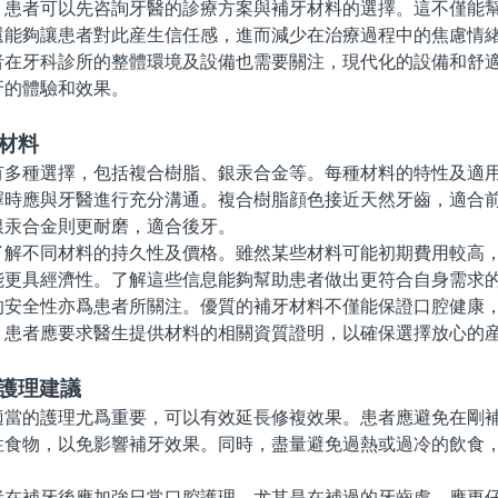
者可以先咨詢牙醫的診療方案與補牙材料的選擇。這不僅能幫
還能夠讓患者對此産生信任感，進而減少在治療過程中的焦慮情
牙科診所的整體環境及設備也需要關注，現代化的設備和舒適
牙的體驗和效果。
材料
種選擇，包括複合樹脂、銀汞合金等。每種材料的特性及適用
擇時應與牙醫進行充分溝通。複合樹脂顔色接近天然牙齒，適合
銀汞合金則更耐磨，適合後牙。
不同材料的持久性及價格。雖然某些材料可能初期費用較高，
能更具經濟性。了解這些信息能夠幫助患者做出更符合自身需求
全性亦爲患者所關注。優質的補牙材料不僅能保證口腔健康，
。患者應要求醫生提供材料的相關資質證明，以確保選擇放心的
的護理建議
的護理尤爲重要，可以有效延長修複效果。患者應避免在剛補
性食物，以免影響補牙效果。同時，盡量避免過熱或過冷的飲食
補牙後應加強日常口腔護理，尤其是在補過的牙齒處，應更仔