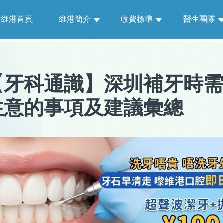
維港首頁
維港簡介
收費標準
醫生團隊
【
牙科通識
】
深圳補牙時需
注意的事項及建議彙總